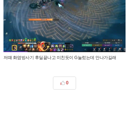
저떄 화염방사기 후딜끝나고 미친듯이 G눌렀는데 안나가길래
0