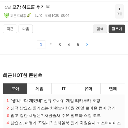
포강 하드클 후기
잡담
1
댓글
고든프리용
Lv.40
조회 1038
08-06
최근
다음
검색
글쓰기
1
2
3
4
5
최근 HOT한 콘텐츠
로아
게임
IT
유머
연예
1
"생각보다 재밌네" 신규 주사위 게임 티카투카 호평
2
신규 남요즈 클래스는 차원술사! 6월 20일 로아온 썸머 정리
3
쉽고 강한 세팅은? 차원술사 주요 빌드와 스킬 코드
4
남요즈, 어떻게 꾸밀까? 스타일북 인기 차원술사 커스터마이즈