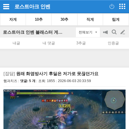
로스트아크
인벤
자게
10추
30추
직게
팁게
로스트아크 인벤 블래스터 게시판
전체보기
공
검
글
지
색
내글
내 댓글
3추글
인증글
on/off
쓰
기
[잡담]
원래 화염방사기 후딜은 저가로 못끊던가요
햄과치즈
댓글: 5 개
조회:
1855
2026-06-03 20:33:59