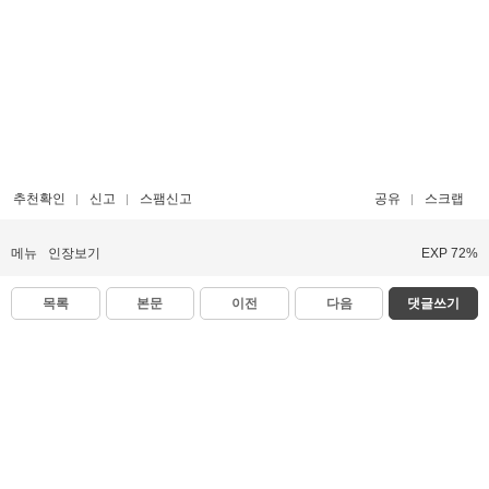
추천확인
신고
스팸신고
공유
스크랩
메뉴
인장보기
EXP 72%
목록
본문
이전
다음
댓글쓰기