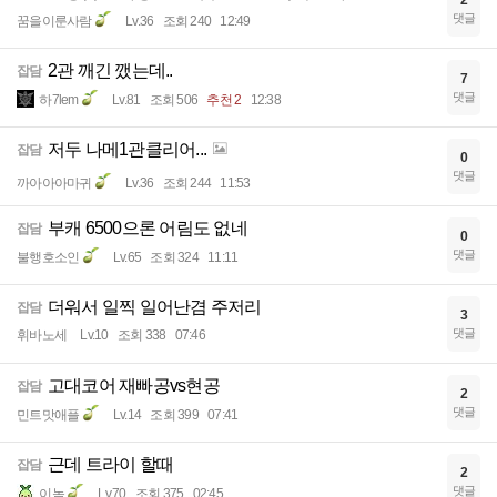
댓글
꿈을이룬사람
Lv.36
조회 240
12:49
2관 깨긴 깼는데..
잡담
7
댓글
하7lem
Lv.81
조회 506
추천 2
12:38
저두 나메1관클리어...
잡담
0
댓글
까아아아마귀
Lv.36
조회 244
11:53
부캐 6500으론 어림도 없네
잡담
0
댓글
불행호소인
Lv.65
조회 324
11:11
더워서 일찍 일어난겸 주저리
잡담
3
댓글
휘바노세
Lv.10
조회 338
07:46
고대코어 재빠공vs현공
잡담
2
댓글
민트맛애플
Lv.14
조회 399
07:41
근데 트라이 할때
잡담
2
댓글
이놈
Lv.70
조회 375
02:45