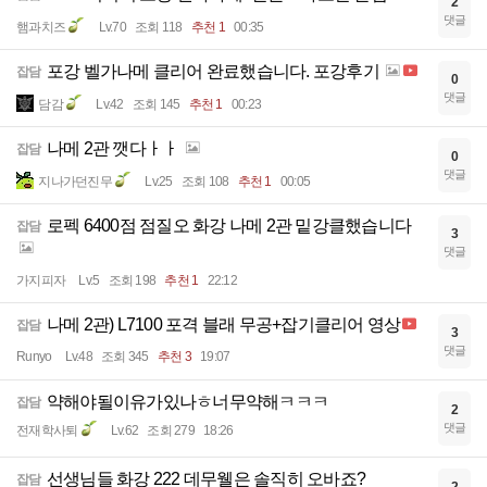
2
댓글
햄과치즈
Lv.70
조회 118
추천 1
00:35
포강 벨가나메 클리어 완료했습니다. 포강후기
잡담
0
댓글
담감
Lv.42
조회 145
추천 1
00:23
나메 2관 깻다ㅏㅏ
잡담
0
댓글
지나가던진무
Lv.25
조회 108
추천 1
00:05
로펙 6400점 점질오 화강 나메 2관 밑강클했습니다
잡담
3
댓글
가지피자
Lv.5
조회 198
추천 1
22:12
나메 2관) L7100 포격 블래 무공+잡기클리어 영상
잡담
3
댓글
Runyo
Lv.48
조회 345
추천 3
19:07
약해야될이유가있나ㅎ너무약해ㅋㅋㅋ
잡담
2
댓글
전재학사퇴
Lv.62
조회 279
18:26
선생님들 화강 222 데무웰은 솔직히 오바죠?
잡담
2