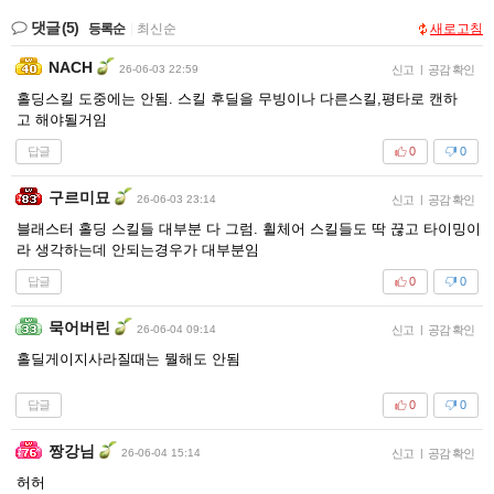
댓글
(5)
등록순
|
최신순
새로고침
NACH
26-06-03 22:59
신고
|
공감 확인
홀딩스킬 도중에는 안됨. 스킬 후딜을 무빙이나 다른스킬,평타로 캔하
고 해야될거임
답글
0
0
구르미묘
26-06-03 23:14
신고
|
공감 확인
블래스터 홀딩 스킬들 대부분 다 그럼. 휠체어 스킬들도 딱 끊고 타이밍이
라 생각하는데 안되는경우가 대부분임
답글
0
0
묵어버린
26-06-04 09:14
신고
|
공감 확인
홀딜게이지사라질때는 뭘해도 안됨
답글
0
0
짱강님
26-06-04 15:14
신고
|
공감 확인
허허