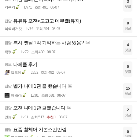
3
댓글
칵콕칵
Lv.71
조회 491
08-07
유유유 포전>고고고 데무웰(유지)
잡담
0
댓글
쉑쉑버거갓
Lv.76
조회 294
08-07
혹시 옛날 1각 기억하는 사람 있음?
잡담
4
댓글
뾲쀾
Lv.72
조회 430
08-07
나메클 후기
정보
0
댓글
엘오헤
Lv.52
조회 492
08-07
벨가 나메 1관 클 했습니다
잡담
15
댓글
하7lem
Lv.81
조회 681
08-07
포전 나메 1관 클했습니다
잡담
2
댓글
안늉
Lv.11
조회 517
추천 1
08-07
요즘 휠체어 기본스킨만낌
잡담
0
댓글