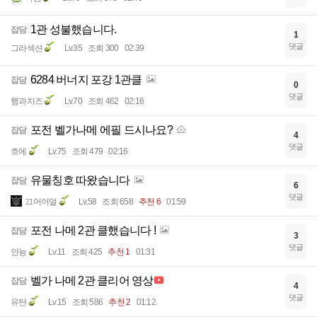
1관 성불했습니다.
잡담
1
댓글
그라섹션
Lv.35
조회 300
02:39
6284 버너지 포강 1관클
잡담
0
댓글
햄과치즈
Lv.70
조회 462
02:16
포전 벨가나메 에필 드시나요?
잡담
4
댓글
흐에
Lv.75
조회 479
02:16
유물칭호 따왔습니다
잡담
6
댓글
끄어어얼
Lv.58
조회 658
추천 6
01:59
포전 나메 2관 클했습니다 !
잡담
3
댓글
안늉
Lv.11
조회 425
추천 1
01:31
벨가 나메 2관 클리어 영상
잡담
4
댓글
유탄
Lv.15
조회 586
추천 2
01:12