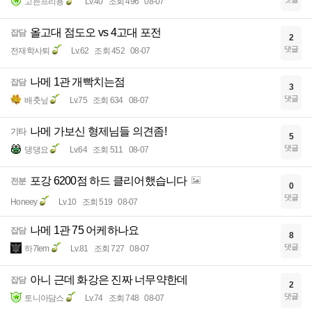
고든프리용
Lv.40
조회 496
08-07
올고대 점도오 vs 4고대 포전
잡담
2
댓글
전재학사퇴
Lv.62
조회 452
08-07
나메 1관 개빡치는점
잡담
3
댓글
배춧닢
Lv.75
조회 634
08-07
나메 가보신 형제님들 의견좀!
기타
5
댓글
댕댕요
Lv.64
조회 511
08-07
포강 6200점 하드 클리어했습니다
전분
0
댓글
Honeey
Lv.10
조회 519
08-07
나메 1관 75 어케하나요
잡담
8
댓글
하7lem
Lv.81
조회 727
08-07
아니 근데 화강은 진짜 너무약한데
잡담
2
댓글
토니아담스
Lv.74
조회 748
08-07