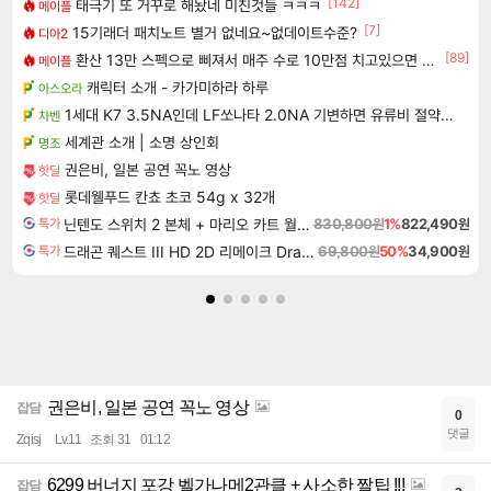
[142]
태극기 또 거꾸로 해놨네 미친것들 ㅋㅋㅋ
메이플
[7]
15기래더 패치노트 별거 없네요~없데이트수준?
디아2
[89]
환산 13만 스펙으로 삐져서 매주 수로 10만점 치고있으면 ㅋㅋ
메이플
캐릭터 소개 - 카가미하라 하루
아스오라
1세대 K7 3.5NA인데 LF쏘나타 2.0NA 기변하면 유류비 절약이 얼마나 될까요..?
차벤
세계관 소개 | 소명 상인회
명조
권은비, 일본 공연 꼭노 영상
핫딜
롯데웰푸드 칸쵸 초코 54g x 32개
핫딜
닌텐도 스위치 2 본체 + 마리오 카트 월드 + 슈퍼 마리오 파티 잼버리 닌텐도 스위치 2 에디션 + 잼버리 TV 번들
830,800원
1%
822,490원
특가
드래곤 퀘스트 III HD 2D 리메이크 Dragon Quest III HD 2D Remake
69,800원
50%
34,900원
특가
권은비, 일본 공연 꼭노 영상
잡담
0
댓글
Zqisj
Lv.11
조회 31
01:12
6299 버너지 포강 벨가나메2관클 + 사소한 짤팁 !!!
잡담