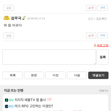
답글
0
0
검무극
26-06-09 17:12
신고
|
공감 확인
와 맘 아프다
답글
0
0
새로고침
등록
목록
본문
이전
다음
댓글보기
지금 뜨는 인벤
더보기+
[3]
치지직 애플TV 앱 출시
정보
마크 RPG 고민하는 이경민?
클립