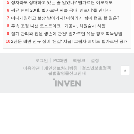
5
성자라도 상대하고 있는 줄 알았나? 벨가르딘 이모저모
6
평균 연령 20대, 벨가르딘 퍼클 공대 '영로티'를 만나다
7
미니게임하고 보상 받아가자! 마하라카 썸머 캠프 할 일은?
8
후속 조정 나선 로스트아크...기공사, 차원술사 하향
9
잡기 관리와 전원 생존이 관건! 벨가르딘 유물 칭호 획득방법 정리
10
2관문 깨면 신규 장비 ‘완갑’ 지급! 그림자 레이드 벨가르딘 공개
로그인
PC화면
퀵링크
설정
청소년보호정책
이용약관
개인정보처리방침
▲
불법촬영물신고안내
(주)
인
벤