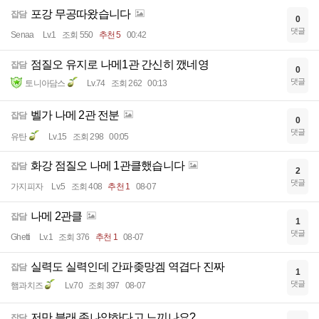
포강 무공따왔습니다
잡담
0
댓글
Senaa
Lv.1
조회 550
추천 5
00:42
점질오 유지로 나메1관 간신히 깼네영
잡담
0
댓글
토니아담스
Lv.74
조회 262
00:13
벨가 나메 2관 전분
잡담
0
댓글
유탄
Lv.15
조회 298
00:05
화강 점질오 나메 1관클했습니다
잡담
2
댓글
가지피자
Lv.5
조회 408
추천 1
08-07
나메 2관클
잡담
1
댓글
Ghetti
Lv.1
조회 376
추천 1
08-07
실력도 실력인데 간파좆망겜 역겹다 진짜
잡담
1
댓글
햄과치즈
Lv.70
조회 397
08-07
저만 블래 존나약하다고 느끼나요?
잡담