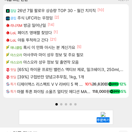
[10]
26년 7월 팔로우 상승량 TOP 30 - 월간 치지직
잡담
[2]
주식 UFC라는 우정잉
클립
[14]
방금 일어난일
리니지M
[1]
페이즈 영애짤 찾았다
LoL
[21]
야동 투척하고 간다
LoL
[5]
혹시 이 만화 아시는 분 계신가요
애니클립
아사쿠라 마이 성우 정보 및 주요 필모
아스오라
아스오라 성우 정보 및 출연작 모음
아스오라
[65%] 하이뮨 프로틴 밸런스 액티브 제로, 밀크쉐이크, 250ml, 18개
핫딜
[39%] 구첩반찬 양념고추무침, 1kg, 1개
핫딜
디제이맥스 리스펙트 V V 리버티 5 팩 DJMAX RESPECT V V Liberty 5 Pack DLC
10%
26,820원
12%
특가
마블 투혼 파이팅 소울즈 얼티밋 에디션 MARVEL Tokon Fighting Souls Ultimate Edition
118,000원
5%
특가