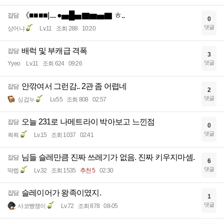
《■■■■|ㅡ●▅█▅▇▆▅▇ ㅎ..
잡담
0
댓글
상어냐
Lv.11
조회 288
10:20
배럭 및 부캐급 격폭
잡담
3
댓글
Yyeo
Lv.11
조회 624
09:26
안깎여서 그런감.. 2관 좀 어렵네
잡담
2
댓글
싱겁누
Lv.55
조회 808
02:57
오늘 231로 나메트라이 박아보고 느낀점
잡담
0
댓글
쐭쐭
Lv.15
조회 1037
02:41
님들 슬레만큼 진짜 쓰레기가 없음. 진짜 키우지마셈.
잡담
6
댓글
딱렙
Lv.32
조회 1535
추천 5
02:30
슬레이어가 왕족이였지.
잡담
1
댓글
샤코빵쟁이
Lv.72
조회 878
08-05