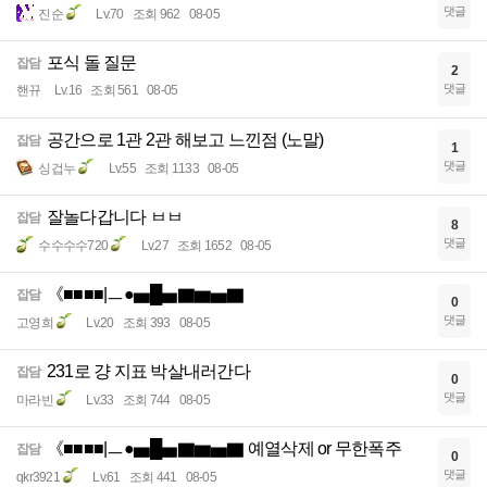
댓글
진순
Lv.70
조회 962
08-05
포식 돌 질문
잡담
2
댓글
핸뀨
Lv.16
조회 561
08-05
공간으로 1관 2관 해보고 느낀점 (노말)
잡담
1
댓글
싱겁누
Lv.55
조회 1133
08-05
잘놀다갑니다 ㅂㅂ
잡담
8
댓글
수수수수720
Lv.27
조회 1652
08-05
《■■■■|ㅡ●▅█▅▇▆▅▇
잡담
0
댓글
고영희
Lv.20
조회 393
08-05
231로 걍 지표 박살내러간다
잡담
0
댓글
마라빈
Lv.33
조회 744
08-05
《■■■■|ㅡ●▅█▅▇▆▅▇ 예열삭제 or 무한폭주
잡담
0
댓글
qkr3921
Lv.61
조회 441
08-05