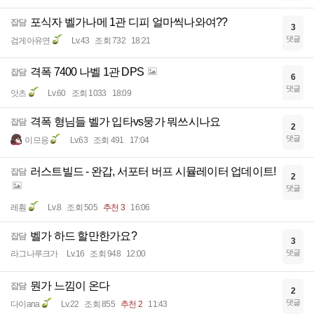
포식자 벨가나메 1관 디피 얼마씩나와여??
잡담
3
댓글
검게아유연
Lv.43
조회 732
18:21
격폭 7400 나벨 1관 DPS
잡담
6
댓글
앗츠
Lv.60
조회 1033
18:09
격폭 형님들 벨가 입타vs뭉가 뭐쓰시나요
잡담
2
댓글
이므응
Lv.63
조회 491
17:04
러스트빌드 - 완갑, 서포터 버프 시뮬레이터 업데이트!
잡담
2
댓글
레훤
Lv.8
조회 505
추천 3
16:06
벨가 하드 할만한가요?
잡담
3
댓글
라그나루크가
Lv.16
조회 948
12:00
뭔가 느낌이 온다
잡담
2
댓글
다이ana
Lv.22
조회 855
추천 2
11:43