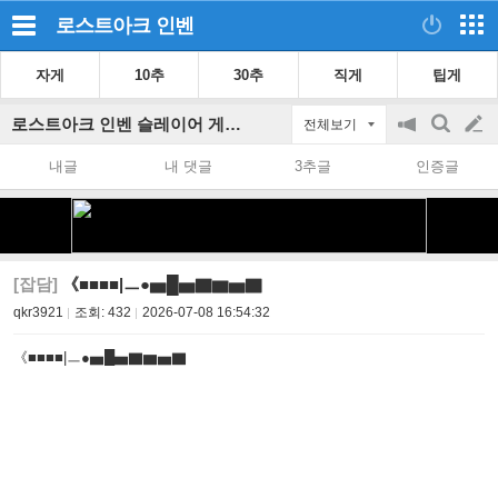
로스트아크
인벤
자게
10추
30추
직게
팁게
로스트아크 인벤 슬레이어 게시판
전체보기
공
검
글
지
색
내글
내 댓글
3추글
인증글
on/off
쓰
기
[잡담]
《■■■■|ㅡ●▅█▅▇▆▅▇
qkr3921
조회:
432
2026-07-08 16:54:32
《■■■■|ㅡ●▅█▅▇▆▅▇