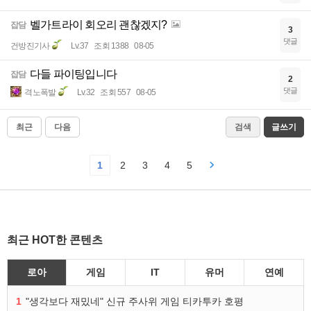
벨가트라이 회오리 괜찮겠지?
잡담
3
댓글
건방진기사
Lv.37
조회 1388
08-05
다들 파이팅입니다
잡담
2
댓글
격노폭발
Lv.32
조회 557
08-05
최근
다음
검색
글쓰기
1
2
3
4
5
최근 HOT한 콘텐츠
로아
게임
IT
유머
연예
1
"생각보다 재밌네" 신규 주사위 게임 티카투카 호평