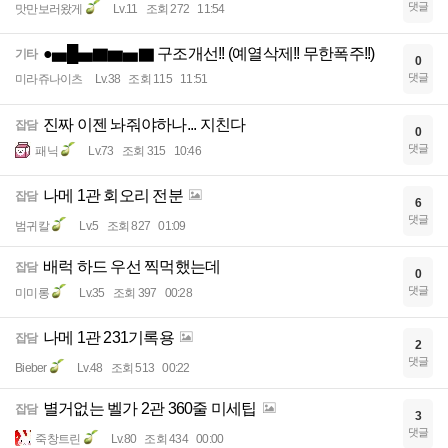
댓글
맛만보러왔게
Lv.11
조회 272
11:54
●▅█▅▇▆▅▇ 구조개선!! (예열삭제!! 무한폭주!!)
기타
0
댓글
미라쥬나이츠
Lv.38
조회 115
11:51
진짜 이젠 놔줘야하나... 지친다
잡담
0
댓글
패닉
Lv.73
조회 315
10:46
나메 1관 회오리 전분
잡담
6
댓글
범귀칼
Lv.5
조회 827
01:09
배럭 하드 우선 찍먹했는데
잡담
0
댓글
미미롱
Lv.35
조회 397
00:28
나메 1관 231기록용
잡담
2
댓글
Bieber
Lv.48
조회 513
00:22
별거없는 벨가 2관 360줄 미세팁
잡담
3
댓글
죽창트린
Lv.80
조회 434
00:00