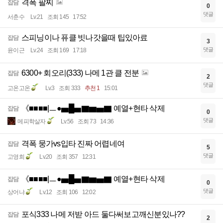
격폭 팔찌
잡담
0
댓글
서춘수
Lv.21
조회 145
17:52
스피닝이나 퓨클 빗나갓을때 팁있아료
잡담
3
댓글
윤이근
Lv.24
조회 169
17:18
6300+ 회오리(333) 나메 1관 클 전분
잡담
2
댓글
고온고온
Lv.3
조회 333
추천 1
15:01
《■■■■|ㅡ●▅█▅▇▆▅▇ 예열+현타 삭제
잡담
0
댓글
메피학살자
Lv.56
조회 73
14:36
격폭 뭉가vs입타 진짜 어렵네여
잡담
5
댓글
고영희
Lv.20
조회 357
12:31
《■■■■|ㅡ●▅█▅▇▆▅▇ 예열+현타 삭제
잡담
0
댓글
상어냐
Lv.12
조회 106
12:02
포식333 나메 저받 아드 둘다써보고깨신분있나??
잡담
2