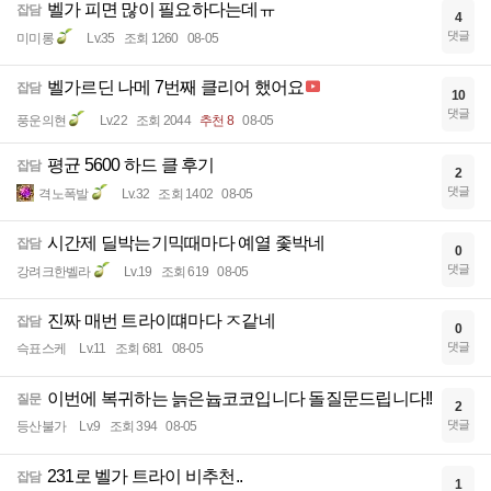
벨가 피면 많이 필요하다는데ㅠ
잡담
4
댓글
미미롱
Lv.35
조회 1260
08-05
벨가르딘 나메 7번째 클리어 했어요
잡담
10
댓글
풍운의현
Lv.22
조회 2044
추천 8
08-05
평균 5600 하드 클 후기
잡담
2
댓글
격노폭발
Lv.32
조회 1402
08-05
시간제 딜박는기믹때마다 예열 좇박네
잡담
0
댓글
강려크한벨라
Lv.19
조회 619
08-05
진짜 매번 트라이떄마다 ㅈ같네
잡담
0
댓글
슥표스케
Lv.11
조회 681
08-05
이번에 복귀하는 늙은늅코코입니다 돌질문드립니다!!
질문
2
댓글
등산불가
Lv.9
조회 394
08-05
231로 벨가 트라이 비추천..
잡담
1