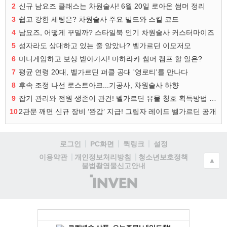
2
신규 남요즈 클래스는 차원술사! 6월 20일 로아온 썸머 정리
3
쉽고 강한 세팅은? 차원술사 주요 빌드와 스킬 코드
4
남요즈, 어떻게 꾸밀까? 스타일북 인기 차원술사 커스터마이즈
5
성자라도 상대하고 있는 줄 알았나? 벨가르딘 이모저모
6
미니게임하고 보상 받아가자! 마하라카 썸머 캠프 할 일은?
7
평균 연령 20대, 벨가르딘 퍼클 공대 '영로티'를 만나다
8
후속 조정 나선 로스트아크...기공사, 차원술사 하향
9
잡기 관리와 전원 생존이 관건! 벨가르딘 유물 칭호 획득방법 정리
10
2관문 깨면 신규 장비 ‘완갑’ 지급! 그림자 레이드 벨가르딘 공개
로그인
PC화면
퀵링크
설정
청소년보호정책
이용약관
개인정보처리방침
▲
불법촬영물신고안내
(주)
인
벤