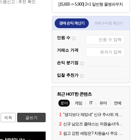
스팸신고
추천 확인
[15,600 -> 5,900] 2+1 일반형 물병파우치
경매 손익 계산기
거래 수수료 계산기
인원 수
거래소 가격
손익 분기점
입찰 추천가
최근 HOT한 콘텐츠
로아
게임
IT
유머
연예
1
"생각보다 재밌네" 신규 주사위 게임 티카투카 호평
목록
글쓰기
2
신규 남요즈 클래스는 차원술사! 6월 20일 로아온 썸머 정리
3
쉽고 강한 세팅은? 차원술사 주요 빌드와 스킬 코드