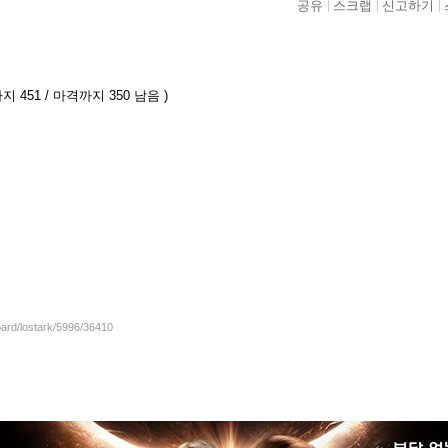
공유
스크랩
신고하기
지 451 / 마격까지 350 남음 )
oard/lostark/5996/36410