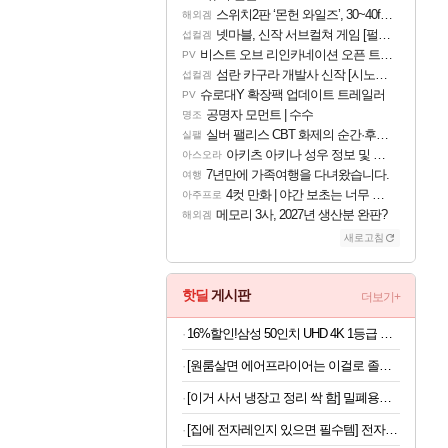
스위치2판 ‘몬헌 와일즈’, 30~40fps 목표 추정
해외겜
넷마블, 신작 서브컬쳐 게임 [펄 인 블루] 티저 사이트 오픈
섭컬겜
비스트 오브 리인카네이션 오픈 트레일러
PV
섬란 카구라 개발사 신작 [시노비 넥서스] 연내 출시 예정
섭컬겜
슈로대Y 확장팩 업데이트 트레일러
PV
공명자 모먼트 | 수수
명조
실버 팰리스 CBT 화제의 순간·후기 모음
실팰
아키츠 아키나 성우 정보 및 주요 필모
아스오라
7년만에 가족여행을 다녀왔습니다.
여행
4컷 만화 | 야간 보초는 너무 힘들어
아주프로
메모리 3사, 2027년 생산분 완판?
해외겜
새로고침
핫딜
게시판
더보기+
16%할인!삼성 50인치 UHD 4K 1등급 비즈니스TV LH50BEFHLGFXKR 스탠드형
[원룸살면 에어프라이어는 이걸로 졸업] 한경희 4세대 에어뷰 에어프라이어 6L
[이거 사서 냉장고 정리 싹 함] 밀폐용기 20종 세트
[집에 전자레인지 있으면 필수템] 전자레인지 스팀 청소인형 x 2개