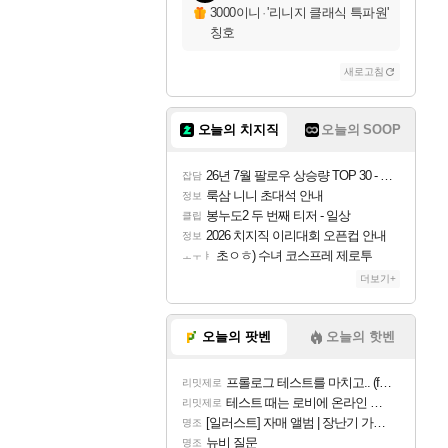
3000이니
·
'리니지 클래식 특파원'
칭호
새로고침
오늘의 치지직
오늘의 SOOP
26년 7월 팔로우 상승량 TOP 30 - 월간 치지직
잡담
룩삼 니니 초대석 안내
정보
봉누도2 두 번째 티저 - 일상
클립
2026 치지직 이리대회 오픈컵 안내
정보
초ㅇㅎ) 수녀 코스프레 제로투
ㅗㅜㅑ
더보기+
오늘의 팟벤
오늘의 핫벤
프롤로그 테스트를 마치고.. (feat. 리아)
리밋제로
테스트 때는 로비에 온라인 기능이 있는데
리밋제로
[일러스트] 자매 앨범 | 장난기 가득한 오후의 공원 (리메이크판)
명조
뉴비 질문
명조