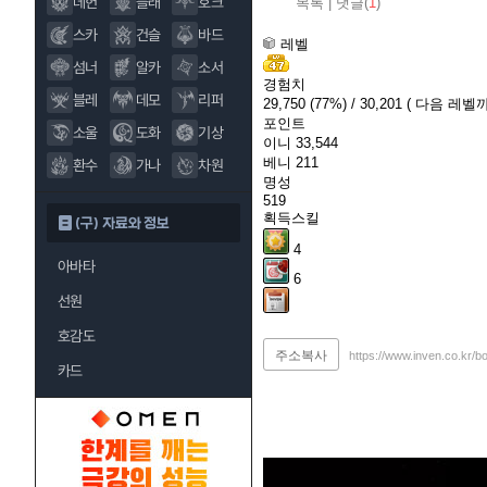
데헌
블래
호크
목록
|
댓글(
1
)
스카
건슬
바드
레벨
섬너
알카
소서
경험치
블레
데모
리퍼
29,750
(77%)
/ 30,201
( 다음 레벨까
포인트
소울
도화
기상
이니
33,544
베니
211
환수
가나
차원
명성
519
획득스킬
(구) 자료와 정보
4
아바타
6
선원
호감도
주소복사
https://www.inven.co.kr/b
카드