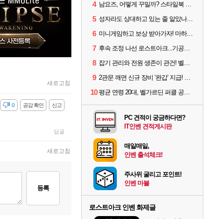
4
남요즈, 어떻게 꾸밀까? 스타일북 인기 차원술사 커스터마이즈
5
성자라도 상대하고 있는 줄 알았나? 벨가르딘 이모저모
6
미니게임하고 보상 받아가자! 마하라카 썸머 캠프 할 일은?
7
후속 조정 나선 로스트아크...기공사, 차원술사 하향
8
잡기 관리와 전원 생존이 관건! 벨가르딘 유물 칭호 획득방법 정리
9
2관문 깨면 신규 장비 ‘완갑’ 지급! 그림자 레이드 벨가르딘 공개
새로고침
10
평균 연령 20대, 벨가르딘 퍼클 공대 '영로티'를 만나다
감
0
공감 확인
신고
PC 견적이 궁금하다면?
IT인벤 견적게시판
답글
매일매일,
새로고침
인벤 출석체크!
주사위 굴리고 포인트!
인벤 마블
등록
로스트아크 인벤 화제글