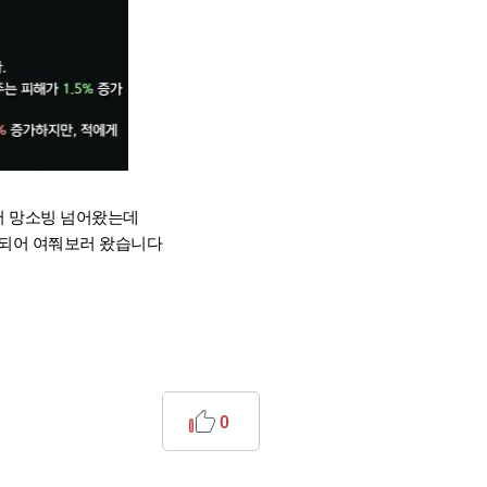
서 망소빙 넘어왔는데
 되어 여쭤보러 왔습니다
0