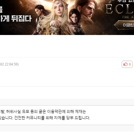
02 22:04:59)
공감
비공
0