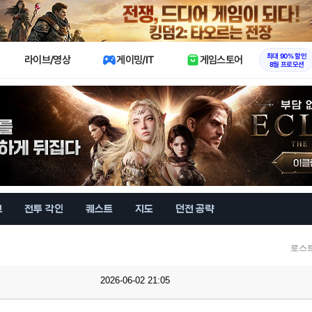
X
최대 90% 할인
라이브/영상
게이밍/IT
게임스토어
8월 프로모션
브
전투 각인
퀘스트
지도
던전 공략
로스
2026-06-02 21:05