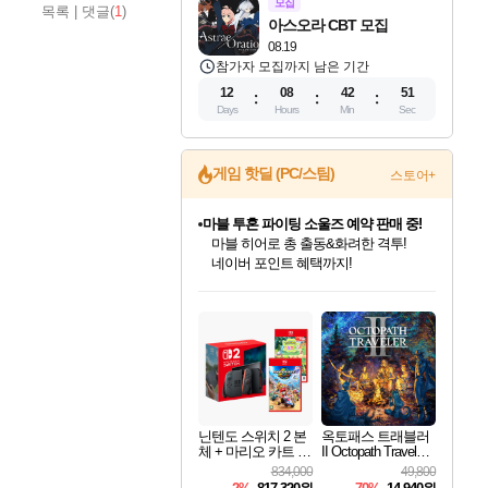
모집
목록
|
댓글(
1
)
아스오라 CBT 모집
08.19
참가자 모집까지 남은 기간
12
08
42
50
Days
Hours
Min
Sec
게임 핫딜 (PC/스팀)
스토어+
마블 투혼 파이팅 소울즈 예약 판매 중!
마블 히어로 총 출동&화려한 격투!
네이버 포인트 혜택까지!
인벤게임즈 8월 특별 할인!
드래곤소드: 어웨이크닝 입점!
문명 7 특별 할인!
귀무자: 검의 길 예약 판매 중!
비스트 오브 리인카네이션 정식 출시!
커세어 코브 출시 기념 할인!
더 렐릭 퍼스트 가디언 정식 출시
베데스다 40주년 기념 할인 중!
캡콤 프렌차이즈 할인 진행 중!
캡콤 일부 상품 상시 할인
스타워즈 은하계 레이서
로블록스 기프트 카드 공식 입점
인기 퍼블리셔 모음!
스팀으로 만나는 드래곤소드!
조선&고려 DLC 출시 예정
10% 할인과
게임프릭 신작 IP
해적'섬'을 발전시키자!
설화x하드코어 액션!
베데스다의 명작들을
몬헌, 바하 등 인기 IP를
몬헌 와일즈 & 드래곤즈 도그마2
인벤게임즈에서 10% 추가 적립
Robux를 가장 안전하고
최대 90% 할인가를 만나보세요!
네이버혜택과 함께 만나보세요!
50%할인&추가 적립까지!
이니&베니 혜택까지!
네이버 혜택가와 함께 예약하세요!
할인&네이버혜택으로 만나보세요!
네이버페이 혜택과 만나보세요!
40주년 프로모션으로 만나보세요!
할인가에 만나보세요!
일부 에디션 상시 할인!
혜택으로 예약 판매 중
편안하게 충전하세요
닌텐도 스위치 2 본
옥토패스 트래블러
체 + 마리오 카트 월
II Octopath Traveler I
드 + 포켓몬 포코피
I
834,000
49,800
아 번들