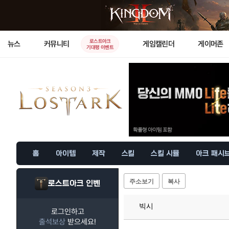
로스트아크
뉴스
커뮤니티
게임캘린더
게이머존
기대평 이벤트
홈
아이템
제작
스킬
스킬 시뮬
아크 패시
주소보기
복사
로스트아크 인벤
빅시
로그인하고
출석보상
받으세요!