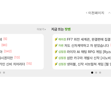
이전페이지
지금 뜨는
팟벤
더보기+
[5]
[1]
 다녀왔습니다.
네
빵 가격이 24500원 이라길래 결제 취소하
FF7 외전 세계관, 완결편에 집결
메이플
해외겜
[90]
터 공개
(15시즌PTR) 악마술사 5경이 뜨
저도 신차계약하고 차 받았습니다
디아4
차벤
[342]
[45]
아
기습하는 법
너넨 대난 함부로 가지 마라..
라이자 AI 채팅 RPG 게임 [Ryza
로아
섭컬겜
[13]
 계시겠지만
치노트 (8/5)
Ptr신규무기 인검이라길래 뭔가했
섬란 카구라 개발사 신작 [시노비 넥서
디아4
섭컬겜
[15]
[1
가인 신비 치어리더
카네이션 정보/공략글 모음
게이머라면 필수로 알아야 할 것
넷마블, 신작 서브컬쳐 게임 [펄 인 블루
메이플
섭컬겜