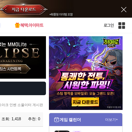
혜택.아이마트
로그인
인
벤
전
체
사
이
트
맵
트아크 인벤 소울이터 게시판
조회:
1,418
추천:
0
게임 캘린더
더보기+