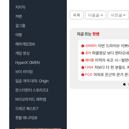
치지직
목록
다음글
이전글
차벤
걸그룹
지금 뜨는
핫벤
여행
해외게임정보
[6]
정의를 내려 버린 디시인
 길찾기/지도 공략 (1 ~ 12장)
7년만에 가족여행을
이번 드라이브 이쁘
오버워치
여행
[134]
라의 주적은??
컷 만화 | 야간 보초는 너무 힘들어
퍼클영상 보다 현타오네
「에린」 컨셉 포스
로아
아스오라
게임 영상
[94]
 보다 효율이 좋은 상향된 아제나 ㄷㄷ
스트 때는 로비에 온라인 기능이 있는데
이적자 숙코 시ㅡ발련
쿠를 먼저 보내서 
메이플
비스트
HyperX OMEN
[74]
사용 17번 터짐
 오브 리인카네이션 오픈 트레일러
저보다 더 한 분들도
리싱크드 1.06 패
디아4
리싱크드
브이 라이징
[35]
 찐 투력컷
2판 ‘몬헌 와일즈’, 30~40fps 목표 추정
의외로 은근히 몬가 몬
비스트 오브 리인
FCO
비스트
일곱 개의 대죄: Origin
몬스터헌터 스토리즈3
바이오하자드 레퀴엠
드래곤 퀘스트7
풋볼 매니저26