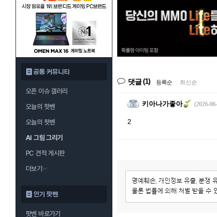
공통 커뮤니티
(1)
댓글
등록순
|
최신순
오픈 이슈 갤러리
키아나가좋아
(2026-06-
오늘의 핫벤
2
오늘의 팟벤
AI 그림 그리기
PC 견적 게시판
더보기
인기 팟벤
팟벤 바로가기