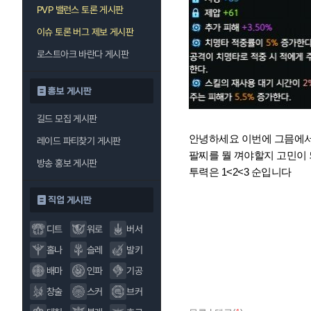
PVP 밸런스 토론 게시판
이슈 토론 버그 제보 게시판
로스트아크 바란다 게시판
홍보 게시판
길드 모집 게시판
안녕하세요 이번에 그믐에
레이드 파티찾기 게시판
팔찌를 뭘 껴야할지 고민이
방송 홍보 게시판
투력은 1<2<3 순입니다
직업 게시판
디트
워로
버서
홀나
슬레
발키
배마
인파
기공
창술
스커
브커