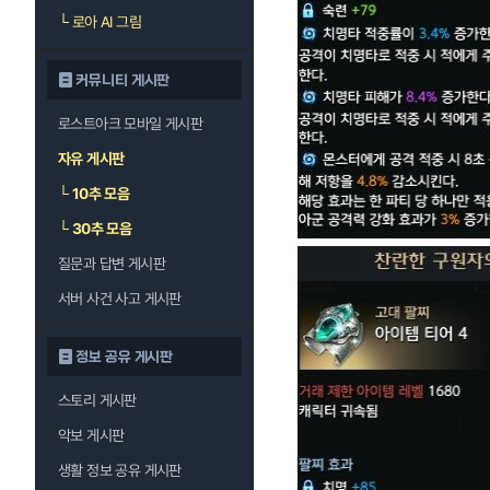
└
로아 AI 그림
커뮤니티 게시판
로스트아크 모바일 게시판
자유 게시판
└
10추 모음
└
30추 모음
질문과 답변 게시판
서버 사건 사고 게시판
정보 공유 게시판
스토리 게시판
악보 게시판
생활 정보 공유 게시판