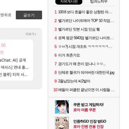
자유게시판
팁과노하우
1
100:8 보다 효율이 좋은 상향된 아제나 ㄷㄷ
맨위로
글쓰기
2
벨가르딘 나이트메어 TOP 10 직업별 분포
3
벨가르딘 맛본 시점 민심 췤
더보기+
4
로펙 평균 5943점 벨가르딘 나이트메어 1관 클리어
[2]
[204]
[6]
고 나왔다
Ssf 정의를 내려 버린 디시인
챕터별 길찾기/지도 공략 (1 ~ 12장)
디아4
비스트
5
ㅇㅂ?) 시점 개조트 ㅋㅋㅋㅋㅋㅋㅋㅋㅋ
[1]
[5]
[134]
네요
우리 나라의 주적은??
4컷 만화 | 야간 보초는 너무 힘들어
메이플
아주프로
6
이거 최촌가요
[94]
Chat: AI] 공개
100:8 보다 효율이 좋은 상향된 아제나 ㄷㄷ
테스트 때는 로비에 온라인 기능이 있는데
로아
리밋제로
7
경기도가 왜 돈이 없냐니 ㅇㅇ...
[5]
[74]
는데
스] 연내 출시 예정
레테 재사용 17번 터짐
비스트 오브 리인카네이션 오픈 트레일러
메이플
PV
8
단체로 혈귀가 되어버린 대한민국.jpg
14]
[35]
] 티저 사이트 오픈
벨가 하드 찐 투력컷
스위치2판 ‘몬헌 와일즈’, 30~40fps 목표 추
로아
해외겜
9
2줄남았는데 씨2발아
10
얘들아 퍼클런 끝났으면 이 사람들 불태워야해!!
쿠폰 받고 게임하자!
로아 여름 쿠폰
인증하GO 인장 받GO
로아 인벤 전용 인장