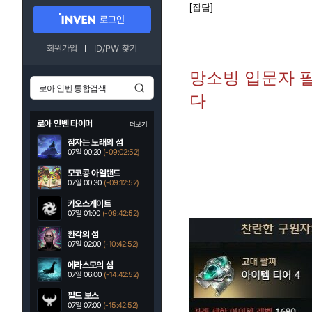
[잡담]
로그인
회원가입
ID/PW 찾기
망소빙 입문자 
다
로아 인벤 타이머
더보기
잠자는 노래의 섬
07일 00:20
(-09:02:50)
모코콩 아일랜드
07일 00:30
(-09:12:50)
카오스게이트
07일 01:00
(-09:42:50)
환각의 섬
07일 02:00
(-10:42:50)
에라스모의 섬
07일 06:00
(-14:42:50)
필드 보스
07일 07:00
(-15:42:50)