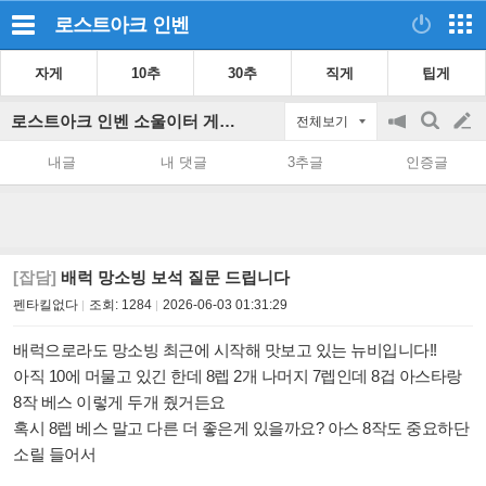
로스트아크
인벤
자게
10추
30추
직게
팁게
로스트아크 인벤 소울이터 게시판
전체보기
공
검
글
지
색
내글
내 댓글
3추글
인증글
on/off
쓰
기
[잡담]
배럭 망소빙 보석 질문 드립니다
펜타킬없다
조회:
1284
2026-06-03 01:31:29
배럭으로라도 망소빙 최근에 시작해 맛보고 있는 뉴비입니다!!
아직 10에 머물고 있긴 한데 8렙 2개 나머지 7렙인데 8겁 아스타랑
8작 베스 이렇게 두개 줬거든요
혹시 8렙 베스 말고 다른 더 좋은게 있을까요? 아스 8작도 중요하단
소릴 들어서