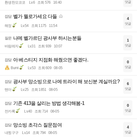
댓글
환생한모코코
Lv.6
조회 576
16:40
벨가 뭘로가세요 다들
잡담
4
댓글
해정
Lv.54
조회 1175
11:54
나메 벨가르딘 광사부 하시는분들
질문
1
댓글
바람레자
Lv.31
조회 939
10:07
아 베스티지 지점화 해줬으면 좋겠다.
잡담
0
댓글
Bumi
Lv.53
조회 609
08-05
광사부 망소빙으로 나메 트라이 해 보신분 계실까요?
잡담
6
댓글
텐아
Lv.25
조회 1851
08-05
기존 413을 살리는 방법 생각해봄-1
잡담
0
댓글
전카록
Lv.40
조회 714
08-05
망소빙 초각스 질문점여
잡담
4
댓글
내찡구구
Lv.14
조회 794
08-05