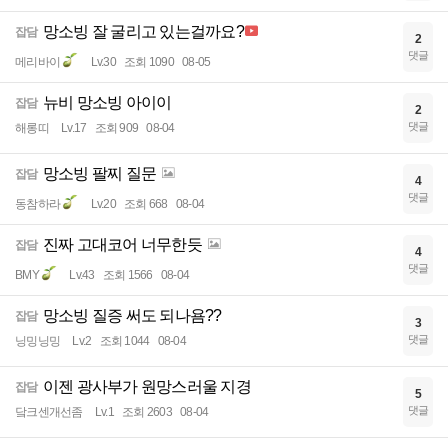
망소빙 잘 굴리고 있는걸까요?
잡담
2
댓글
메리바이
Lv.30
조회 1090
08-05
뉴비 망소빙 아이이
잡담
2
댓글
해롱띠
Lv.17
조회 909
08-04
망소빙 팔찌 질문
잡담
4
댓글
동참하라
Lv.20
조회 668
08-04
진짜 고대코어 너무한듯
잡담
4
댓글
BMY
Lv.43
조회 1566
08-04
망소빙 질증 써도 되나욤??
잡담
3
댓글
닝밍닝밍
Lv.2
조회 1044
08-04
이젠 광사부가 원망스러울 지경
잡담
5
댓글
닼크센개선좀
Lv.1
조회 2603
08-04