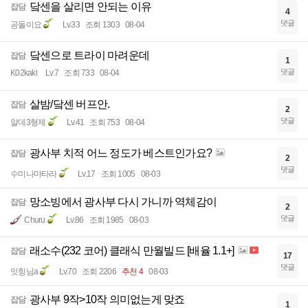
닼센을 살리면 안되는 이유
잡담
4
댓글
공돌이요
Lv.33
조회 1303
08-04
닼센으로 트라이 마려운데
잡담
1
댓글
K02kaki
Lv.7
조회 733
08-04
살밤/닼센 버프안.
잡담
2
댓글
알데3형제
Lv.41
조회 753
08-04
광사부 치적 어느 정도가 베스트인가요?
잡담
2
댓글
수미나마타라
Lv.17
조회 1005
08-03
망소빙에서 광사부 다시 가니까 역체감이
잡담
2
댓글
Churu
Lv.86
조회 1985
08-03
래소수(232 코어) 클래식 만월빌드 [배율 1.1+]
잡담
17
댓글
잇힝님a
Lv.70
조회 2206
추천 4
08-03
광사부 9작>10작 의미없는게 맞죠
잡담
1