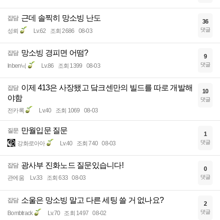
근데 솔찍히 망소빙 난도
잡담
36
댓글
성뢰
Lv.62
조회 2686
08-03
망소빙 경피면 어떰?
잡담
9
댓글
Inben닉
Lv.86
조회 1399
08-03
이제 413은 사장됐고 닼크센만의 빌드를 따로 개발해
잡담
10
야함
댓글
전카록
Lv.40
조회 1069
08-03
만월입문 질문
질문
1
댓글
강화로아아
Lv.40
조회 740
08-03
광사부 진화노드 질문있습니다!
잡담
0
댓글
관에움
Lv.33
조회 633
08-03
소울은 망소빙 말고 다른 세팅 쓸 거 없나요?
잡담
2
댓글
Bombtrack
Lv.70
조회 1497
08-02