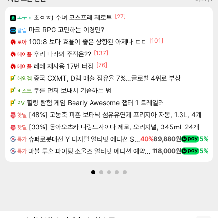
[27]
초ㅇㅎ) 수녀 코스프레 제로투
ㅗㅜㅑ
마크 RPG 고민하는 이경민?
클립
[101]
100:8 보다 효율이 좋은 상향된 아제나 ㄷㄷ
로아
[137]
우리 나라의 주적은??
메이플
[76]
레테 재사용 17번 터짐
메이플
중국 CXMT, D램 매출 점유율 7%…글로벌 4위로 부상
해외겜
쿠를 먼저 보내서 기습하는 법
비스트
힐링 탐험 게임 Bearly Awesome 챕터 1 트레일러
PV
[48%] 고농축 피죤 보타닉 섬유유연제 프리지아 자몽, 1.3L, 4개
핫딜
[33%] 동아오츠카 나랑드사이다 제로, 오리지널, 345ml, 24개
핫딜
슈퍼로봇대전 Y 디지털 얼티밋 에디션 Super Robot Wars Y Digital Ultimate Edition
40%
89,880원
5%
특가
마블 투혼 파이팅 소울즈 얼티밋 에디션 예약구매 MARVEL Tokon Fighting Souls Ultimate Edition Pre-Purchase
118,000원
5%
특가