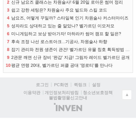
2
신규 남요즈 클래스는 차원술사! 6월 20일 로아온 썸머 정리
3
쉽고 강한 세팅은? 차원술사 주요 빌드와 스킬 코드
4
남요즈, 어떻게 꾸밀까? 스타일북 인기 차원술사 커스터마이즈
5
성자라도 상대하고 있는 줄 알았나? 벨가르딘 이모저모
6
미니게임하고 보상 받아가자! 마하라카 썸머 캠프 할 일은?
7
후속 조정 나선 로스트아크...기공사, 차원술사 하향
8
잡기 관리와 전원 생존이 관건! 벨가르딘 유물 칭호 획득방법 정리
9
2관문 깨면 신규 장비 ‘완갑’ 지급! 그림자 레이드 벨가르딘 공개
10
평균 연령 20대, 벨가르딘 퍼클 공대 '영로티'를 만나다
로그인
PC화면
퀵링크
설정
청소년보호정책
이용약관
개인정보처리방침
▲
불법촬영물신고안내
(주)
인
벤