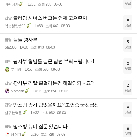
댓글
바람레자
Lv.31
조회 955
08-03
글러랑 시너스 버그는 언제 고쳐주지
잡담
0
댓글
악성분탕충11
Lv.68
조회 642
08-03
음돌 광사부
잡담
5
댓글
Sa2306
Lv.10
조회 843
08-03
광사부 형님들 질문 답변 부탁드립니다 !
잡담
3
댓글
루디잉
Lv.63
조회 676
08-03
광사부 리탈 쿨걸리는건 해결안되나요?
잡담
2
댓글
Margarin
Lv.53
조회 856
08-03
망소빙 종하 팁있을까요? 조언좀 굽신굽신
잡담
4
댓글
살구는랙돌
Lv.32
조회 962
08-03
망소빙 뉴비 질문 있습니다!
잡담
6
댓글
냥이치
Lv.20
조회 729
08-03