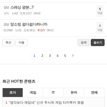
스레싱 광분...?
잡담
5
댓글
샷지
Lv.62
조회 1317
08-02
망소빙 쉽다쉽다하니까
잡담
7
댓글
012569
Lv.51
조회 3911
추천 5
08-02
최근
다음
검색
글쓰기
1
2
3
4
5
최근 HOT한 콘텐츠
로아
게임
IT
유머
연예
1
"생각보다 재밌네" 신규 주사위 게임 티카투카 호평