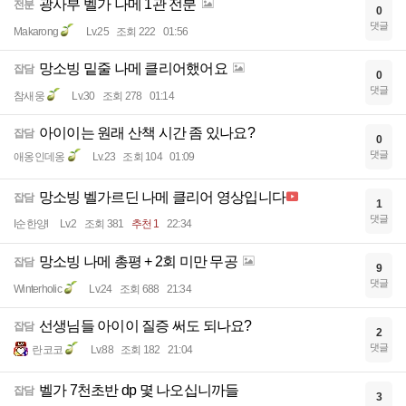
광사부 벨가 나메 1관 전분
전분
0
댓글
Makarong
Lv.25
조회 222
01:56
망소빙 밑줄 나메 클리어했어요
잡담
0
댓글
참새웅
Lv.30
조회 278
01:14
아이이는 원래 산책 시간 좀 있나요?
잡담
0
댓글
애옹인데옹
Lv.23
조회 104
01:09
망소빙 벨가르딘 나메 클리어 영상입니다
잡담
1
댓글
I순한양l
Lv.2
조회 381
추천 1
22:34
망소빙 나메 총평 + 2회 미만 무공
잡담
9
댓글
Winterholic
Lv.24
조회 688
21:34
선생님들 아이이 질증 써도 되나요?
잡담
2
댓글
란코코
Lv.88
조회 182
21:04
벨가 7천초반 dp 몇 나오십니까들
잡담
3