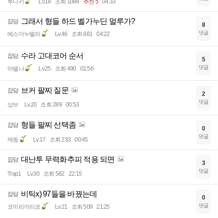
루디키
Lv.18
조회 1084
추천 5
04:33
그래서 형들 하드 벨가누딘 멀루가?
잡담
8
댓글
에스더누텔라
Lv.46
조회 681
04:22
수라 고대코어 순서
잡담
5
댓글
아델나
Lv.25
조회 490
01:56
브커 팔찌 질문
잡담
2
댓글
상브
Lv.20
조회 289
00:53
형들 팔찌 선택좀
잡담
0
댓글
캐동
Lv.17
조회 233
00:45
대난투 무력화추피 적용 되면
잡담
3
댓글
Trap1
Lv.30
조회 582
22:15
비틱x) 97들을 바꿨는데
잡담
0
댓글
코끼리끼리코
Lv.21
조회 509
21:25