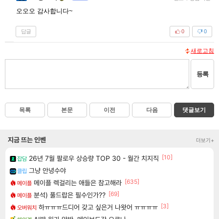
오오오 감사합니다~
답글
0
0
새로고침
등록
목록
본문
이전
다음
댓글보기
지금 뜨는 인벤
더보기+
[10]
26년 7월 팔로우 상승량 TOP 30 - 월간 치지직
잡담
그냥 안녕수야
클립
[635]
메이플 렉걸리는 애들은 참고해라
메이플
[69]
분석) 풀드랍은 필수인가??
메이플
[3]
하ㅠㅠㅠ드디어 갖고 싶은거 나왓어 ㅠㅠㅠㅠ
오버워치