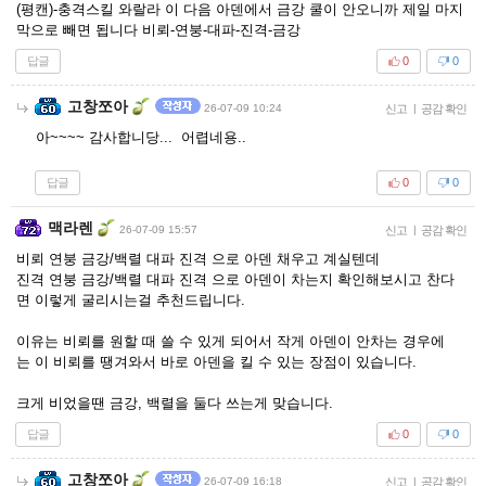
(평캔)-충격스킬 와랄라 이 다음 아덴에서 금강 쿨이 안오니까 제일 마지
막으로 빼면 됩니다 비뢰-연붕-대파-진격-금강
답글
0
0
고창쪼아
26-07-09 10:24
신고
|
공감 확인
아~~~~ 감사합니당... 어렵네용..
답글
0
0
맥라렌
26-07-09 15:57
신고
|
공감 확인
비뢰 연붕 금강/백렬 대파 진격 으로 아덴 채우고 계실텐데
진격 연붕 금강/백렬 대파 진격 으로 아덴이 차는지 확인해보시고 찬다
면 이렇게 굴리시는걸 추천드립니다.
이유는 비뢰를 원할 때 쓸 수 있게 되어서 작게 아덴이 안차는 경우에
는 이 비뢰를 땡겨와서 바로 아덴을 킬 수 있는 장점이 있습니다.
크게 비었을땐 금강, 백렬을 둘다 쓰는게 맞습니다.
답글
0
0
고창쪼아
26-07-09 16:18
신고
|
공감 확인