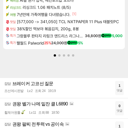
AI발 원가 압박, 메인보드값 오르나
해외겜
리싱크드 1.06 패치노트 (8/5)
리싱크드
[1]
7년만에 가족여행을 다녀왔습니다.
여행
[577,000 -> 341,050] TCL NXTPAPER 11 Plus 태블릿PC
핫딜
38%할인 먹보야 볶음김치, 200g, 8봉
핫딜
그랑블루 판타지 리링크 엔드리스 라그나로크 업그레이드 킷 Granblue Fantasy Relink Endless Ragnarok Upgrade Kit DLC
36,800원
5,000
특가
팰월드 Palworld
25%
24,000원
5%
특가
브레이커 고코선 질문
잡담
1
댓글
조선메시왼발
Lv.2
조회 24
19:19
권왕 벨가 나메 밑잔 클 L6890
잡담
0
댓글
휠체어원툴
Lv.11
조회 88
18:50
권왕 팔찌 전투력 vs 공이속
잡담
1