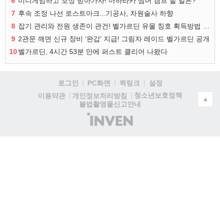
6
미니게임하고 보상 받아가자! 마하라카 썸머 캠프 할 일은?
7
후속 조정 나선 로스트아크...기공사, 차원술사 하향
8
잡기 관리와 전원 생존이 관건! 벨가르딘 유물 칭호 획득방법 정리
9
2관문 깨면 신규 장비 ‘완갑’ 지급! 그림자 레이드 벨가르딘 공개
10
벨가르딘, 4시간 53분 만에 퍼스트 클리어 나왔다
로그인
PC화면
퀵링크
설정
청소년보호정책
이용약관
개인정보처리방침
▲
불법촬영물신고안내
(주)
인
벤