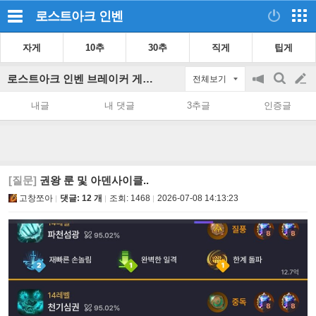
로스트아크
인벤
자게
10추
30추
직게
팁게
로스트아크 인벤 브레이커 게시판
전체보기
공
검
글
지
색
내글
내 댓글
3추글
인증글
on/off
쓰
기
[질문]
권왕 룬 및 아덴사이클..
고창쪼아
댓글: 12 개
조회:
1468
2026-07-08 14:13:23