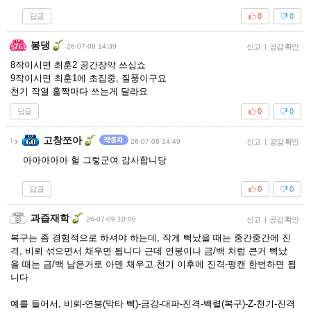
답글
0
0
봉댕
26-07-08 14:39
신고
|
공감 확인
8작이시면 최훈2 공간장악 쓰십쇼
9작이시면 최훈1에 초집중, 질풍이구요
천기 작열 홀짝마다 쓰는게 달라요
답글
0
0
고창쪼아
26-07-08 14:49
신고
|
공감 확인
아아아아아 헐 그렇군여 감사합니당
답글
0
0
과즙재학
26-07-09 10:06
신고
|
공감 확인
복구는 좀 경험적으로 하셔야 하는데, 작게 삑났을 때는 중간중간에 진
격, 비뢰 섞으면서 채우면 됩니다 근데 연붕이나 금/백 처럼 큰거 삑났
을 때는 금/백 남은거로 아덴 채우고 천기 이후에 진격-평캔 한번하면 됩
니다
예를 들어서, 비뢰-연붕(막타 삑)-금강-대파-진격-백렬(복구)-Z-천기-진격