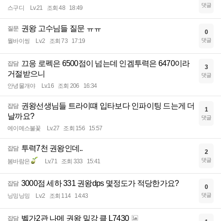
댓글
스구디
Lv.21
조회 48
18:49
권왕 고수님들 질문 ㅠㅠ
질문
0
댓글
뭘바이씽
Lv.2
조회 73
17:19
끄응 로펙은 6500점이 넘는데 인겜투력은 6470이라
잡담
3
거절받으니
댓글
안녕물개야
Lv.16
조회 206
16:34
권왕선생님들 트라이떄 입타보다 인파이팅 드는게 더
잡담
1
날까요?
댓글
에이메스불꽃
Lv.27
조회 156
15:57
투력7천 권왕인데..
잡담
2
댓글
봄바람은
Lv.71
조회 333
15:41
3000점 세하 331 권왕dps 몇정도가 적당한가요?
잡담
0
댓글
닝밍닝밍
Lv.2
조회 114
14:43
벨가2관 나메 권왕 밑강 클 L7430
잡담