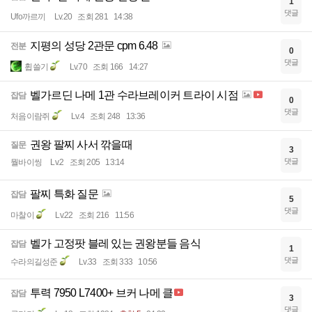
1
댓글
Ufo까르끼
Lv.20
조회 281
14:38
지평의 성당 2관문 cpm 6.48
전분
0
댓글
휩쓸기
Lv.70
조회 166
14:27
벨가르딘 나메 1관 수라브레이커 트라이 시점
잡담
0
댓글
처음이람쥐
Lv.4
조회 248
13:36
권왕 팔찌 사서 깎을때
질문
3
댓글
뭘바이씽
Lv.2
조회 205
13:14
팔찌 특화 질문
잡담
5
댓글
마찰이
Lv.22
조회 216
11:56
벨가 고정팟 블레 있는 권왕분들 음식
잡담
1
댓글
수라의길성준
Lv.33
조회 333
10:56
투력 7950 L7400+ 브커 나메 클
잡담
3
댓글