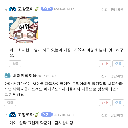
고창쪼아
26-07-08 14:23
신고
|
공감 확인
저도 최대한 그렇게 하구 있는데 가끔 1초?2초 이렇게 빌때 잇드라구
요...
답글
0
0
버러지박제용
26-07-08 14:31
신고
|
공감 확인
아마 천기만쓰는 사이클 다음사이클이면 그럴거에요 공간징악 사용안하
시면 낙화다음에쓰셔도 아마 3신기사이클에서 자동으로 정상화되던거
로 기억해요
답글
0
0
고창쪼아
26-07-08 14:50
신고
|
공감 확인
아아 살짝 그런게 맞군여...감사합니당