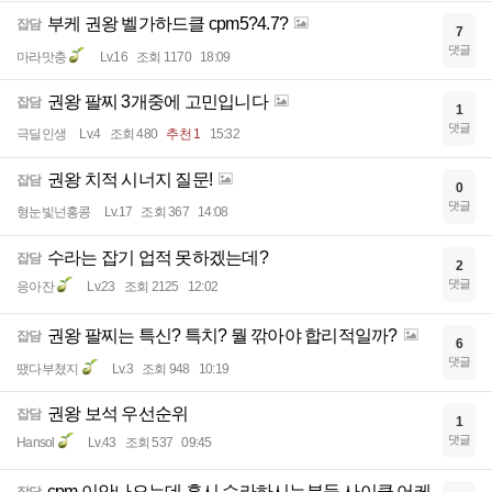
부케 권왕 벨가하드클 cpm5?4.7?
잡담
7
댓글
마라맛충
Lv.16
조회 1170
18:09
권왕 팔찌 3개중에 고민입니다
잡담
1
댓글
극딜인생
Lv.4
조회 480
추천 1
15:32
권왕 치적 시너지 질문!
잡담
0
댓글
형눈빛넌홍콩
Lv.17
조회 367
14:08
수라는 잡기 업적 못하겠는데?
잡담
2
댓글
응아잔
Lv.23
조회 2125
12:02
권왕 팔찌는 특신? 특치? 뭘 깎아야 합리적일까?
잡담
6
댓글
땠다부쳤지
Lv.3
조회 948
10:19
권왕 보석 우선순위
잡담
1
댓글
Hansol
Lv.43
조회 537
09:45
cpm 이안나오는데 혹시 수라하시는분들 사이클 어케
잡담