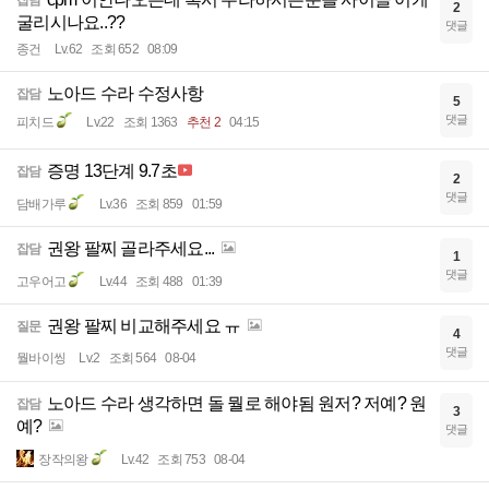
2
굴리시나요..??
댓글
종건
Lv.62
조회 652
08:09
노아드 수라 수정사항
잡담
5
댓글
피치드
Lv.22
조회 1363
추천 2
04:15
증명 13단계 9.7초
잡담
2
댓글
담배가루
Lv.36
조회 859
01:59
권왕 팔찌 골라주세요...
잡담
1
댓글
고우어고
Lv.44
조회 488
01:39
권왕 팔찌 비교해주세요 ㅠ
질문
4
댓글
뭘바이씽
Lv.2
조회 564
08-04
노아드 수라 생각하면 돌 뭘로 해야됨 원저? 저예? 원
잡담
3
예?
댓글
장작의왕
Lv.42
조회 753
08-04