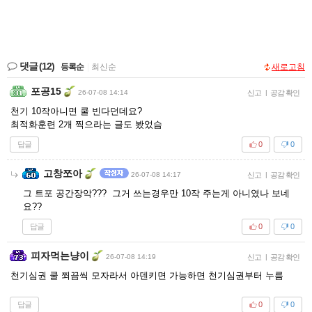
댓글
(12)
등록순
|
최신순
새로고침
포공15
26-07-08 14:14
신고
|
공감 확인
천기 10작아니면 쿨 빈다던데요?
최적화훈련 2개 찍으라는 글도 봤었슴
답글
0
0
고창쪼아
26-07-08 14:17
신고
|
공감 확인
그 트포 공간장악??? 그거 쓰는경우만 10작 주는게 아니였나 보네
요??
답글
0
0
피자먹는냥이
26-07-08 14:19
신고
|
공감 확인
천기심권 쿨 쬐끔씩 모자라서 아덴키면 가능하면 천기심권부터 누름
답글
0
0