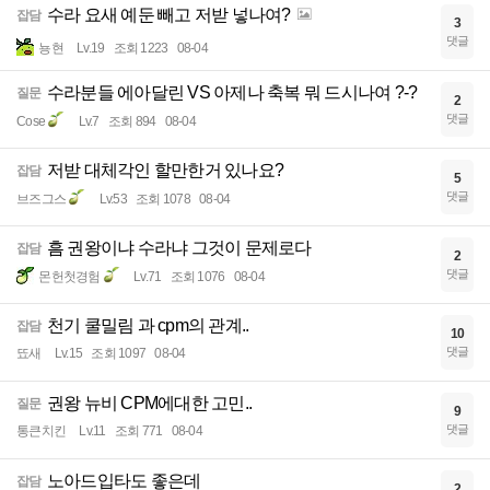
수라 요새 예둔 빼고 저받 넣나여?
잡담
3
댓글
뇽현
Lv.19
조회 1223
08-04
수라분들 에아달린 VS 아제나 축복 뭐 드시나여 ?-?
질문
2
댓글
Cose
Lv.7
조회 894
08-04
저받 대체각인 할만한거 있나요?
잡담
5
댓글
브즈그스
Lv.53
조회 1078
08-04
흠 권왕이냐 수라냐 그것이 문제로다
잡담
2
댓글
몬헌첫경험
Lv.71
조회 1076
08-04
천기 쿨밀림 과 cpm의 관계..
잡담
10
댓글
뚀새
Lv.15
조회 1097
08-04
권왕 뉴비 CPM에대한 고민..
질문
9
댓글
통큰치킨
Lv.11
조회 771
08-04
노아드입타도 좋은데
잡담
2