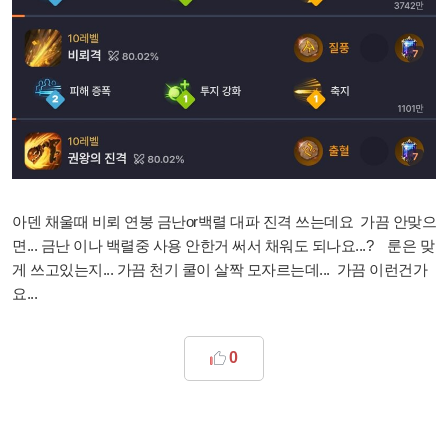
아덴 채울때 비뢰 연붕 금난or백렬 대파 진격 쓰는데요 가끔 안맞으
면... 금난 이나 백렬중 사용 안한거 써서 채워도 되나요...? 룬은 맞
게 쓰고있는지... 가끔 천기 쿨이 살짝 모자르는데... 가끔 이런건가
요...
0