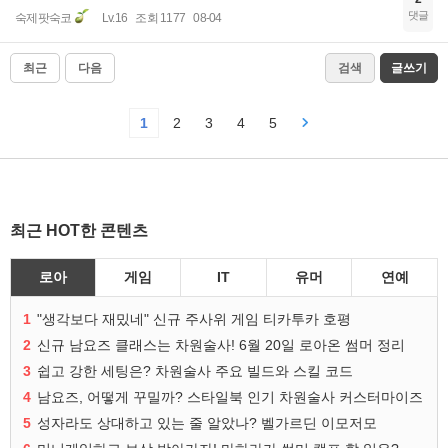
댓글
숙제팟숙코
Lv.16
조회 1177
08-04
최근
다음
검색
글쓰기
1
2
3
4
5
최근 HOT한 콘텐츠
로아
게임
IT
유머
연예
1
"생각보다 재밌네" 신규 주사위 게임 티카투카 호평
2
신규 남요즈 클래스는 차원술사! 6월 20일 로아온 썸머 정리
3
쉽고 강한 세팅은? 차원술사 주요 빌드와 스킬 코드
4
남요즈, 어떻게 꾸밀까? 스타일북 인기 차원술사 커스터마이즈
5
성자라도 상대하고 있는 줄 알았나? 벨가르딘 이모저모