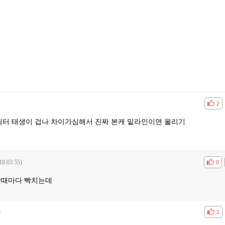
공감
비공
2
터 태생이 겁나 차이가심해서 진짜 본캐 밑라인이면 올리기
18:03:55)
공감
비공
0
할때마다 빡치는데
)
공감
비공
1