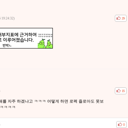
 19:24:32)
공감
비공
29
)
공감
비공
15
패를 자주 하겠냐고 ㅋㅋㅋ 어떻게 하면 로펙 즐로아도 못보
ㅋㅋㅋㅋㅋ
)
공감
비공
0