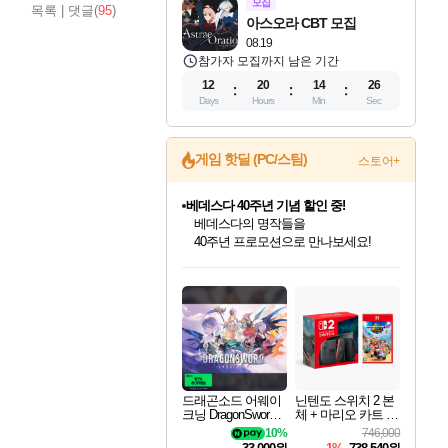
모집
목록
|
댓글(
95
)
아스오라 CBT 모집
08.19
참가자 모집까지 남은 기간
12
20
14
25
Days
Hours
Min
Sec
베데스다 40주년 기념 할인 중!
게임 핫딜 (PC/스팀)
스토어+
베데스다의 명작들을
40주년 프로모션으로 만나보세요!
마블 투혼 파이팅 소울즈 예약 판매 중!
마블 히어로 총 출동&화려한 격투!
네이버 포인트 혜택까지!
인벤게임즈 8월 특별 할인!
드래곤소드: 어웨이크닝 입점!
문명 7 특별 할인!
귀무자: 검의 길 예약 판매 중!
비스트 오브 리인카네이션 정식 출시!
커세어 코브 출시 기념 할인!
더 렐릭 퍼스트 가디언 정식 출시
캡콤 프렌차이즈 할인 진행 중!
캡콤 일부 상품 상시 할인
스타워즈 은하계 레이서
로블록스 기프트 카드 공식 입점
인기 퍼블리셔 모음!
스팀으로 만나는 드래곤소드!
조선&고려 DLC 출시 예정
10% 할인과
게임프릭 신작 IP
해적'섬'을 발전시키자!
설화x하드코어 액션!
몬헌, 바하 등 인기 IP를
몬헌 와일즈 & 드래곤즈 도그마2
인벤게임즈에서 10% 추가 적립
Robux를 가장 안전하고
최대 90% 할인가를 만나보세요!
네이버혜택과 함께 만나보세요!
50%할인&추가 적립까지!
이니&베니 혜택까지!
네이버 혜택가와 함께 예약하세요!
할인&네이버혜택으로 만나보세요!
네이버페이 혜택과 만나보세요!
할인가에 만나보세요!
일부 에디션 상시 할인!
혜택으로 예약 판매 중
편안하게 충전하세요
드래곤소드 어웨이
닌텐도 스위치 2 본
크닝 DragonSword A
체 + 마리오 카트 월
wakening
드
10%
746,000