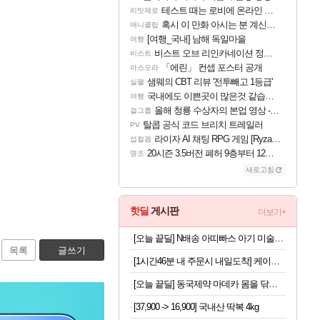
테스트 때는 로비에 온라인 기능이 있는데
리밋제로
혹시 이 만화 아시는 분 계신가요
애니클립
[여행_국내] 남해 독일마을
여행
비스트 오브 리인카네이션 정보/공략글 모음
비스트
「에린」 컨셉 포스터 공개
아스오라
샘웨의 CBT 리뷰 '전투빼고 1등급'
실팰
국내에도 이쁜곳이 많은것 같습니다
여행
올해 청룡 수상자의 본업 영상 - 스테이씨 윤
걸그룹
탈콥 공식 코드 브리치 트레일러
PV
라이자 AI 채팅 RPG 게임 [RyzaChat: AI] 공개
섭컬겜
20시즌 3.5버전 폐허 9층부터 12층까지 클리어 조합 | 죽음의 노래와 바닷속 폐허 |
명조
새로고침
핫딜
게시판
더보기+
[오늘 끝딜] N배송 아띠빠스 아기 미술가운 유아 전신 촉감놀이 문센 방수 앞치마 모래놀이옷 아띠베어 S
목록
글쓰기
[1시간46분 내 주문시 내일도착] 케이준 프라이 2kg 6개
[오늘 끝딜] 동국제약 마데카 몸을 닦자 데오 쿨시트 15매 5개, 10개 택1 / 겨드랑이 쿨링시트 샤워 땀티슈 머스크향
[37,900 -> 16,900] 국내산 딱복 4kg