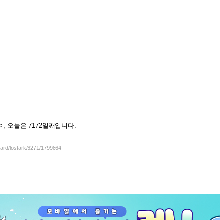
셨으며, 오늘은 7172일째입니다.
oard/lostark/6271/1799864