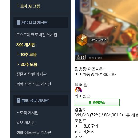
└
로아 AI 그림
커뮤니티 게시판
로스트아크 모바일 게시판
자유 게시판
└
10추 모음
└
30추 모음
림병장-아즈샤라
질문과 답변 게시판
비비가옳았다-아즈샤라
서버 사건 사고 게시판
레벨
라이센스
정보 공유 게시판
경험치
스토리 게시판
844,048
(72%)
/ 864,001
( 다음 레벨
포인트
악보 게시판
이니
810,744
베니
4,805
생활 정보 공유 게시판
명성