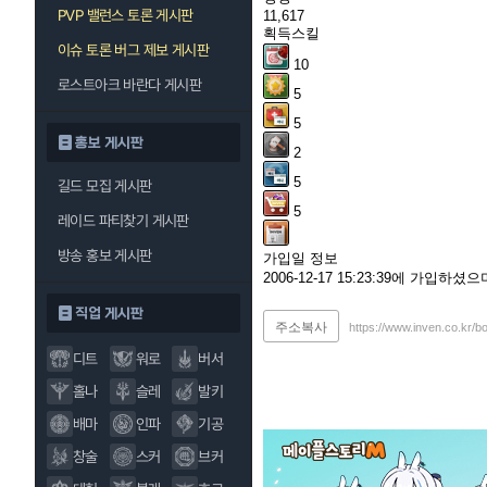
PVP 밸런스 토론 게시판
11,617
획득스킬
이슈 토론 버그 제보 게시판
10
로스트아크 바란다 게시판
5
5
홍보 게시판
2
5
길드 모집 게시판
5
레이드 파티찾기 게시판
방송 홍보 게시판
가입일 정보
2006-12-17 15:23:39에 가입하
직업 게시판
주소복사
https://www.inven.co.kr/b
디트
워로
버서
홀나
슬레
발키
배마
인파
기공
창술
스커
브커