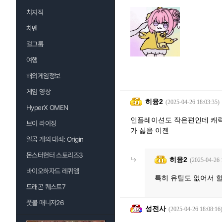
치지직
차벤
걸그룹
여행
해외게임정보
게임 영상
히융2
(2025-04-26 18:03:35)
HyperX OMEN
인플레이션도 작은편인데 캐릭
브이 라이징
가 싫음 이젠
일곱 개의 대죄: Origin
몬스터헌터 스토리즈3
히융2
(2025-04-26 
바이오하자드 레퀴엠
특히 유틸도 없어서 
드래곤 퀘스트7
풋볼 매니저26
성전사
(2025-04-26 18:08:16