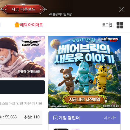
혜택.아이마트
로그인
인
벤
전
체
사
이
트
맵
로스트아크 인벤 자유 게시판
회:
55,663
추천:
110
게임 캘린더
더보기+