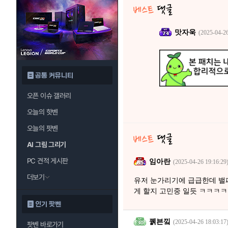
맛자욱
(2025-04-26
공통 커뮤니티
오픈 이슈 갤러리
오늘의 핫벤
오늘의 팟벤
AI 그림 그리기
PC 견적 게시판
임아란
(2025-04-26 19:16:29
더보기
유저 눈가리기에 급급한데 밸
게 할지 고민중 일듯 ㅋㅋㅋ
인기 팟벤
꿹븐낔
(2025-04-26 18:03:17
팟벤 바로가기