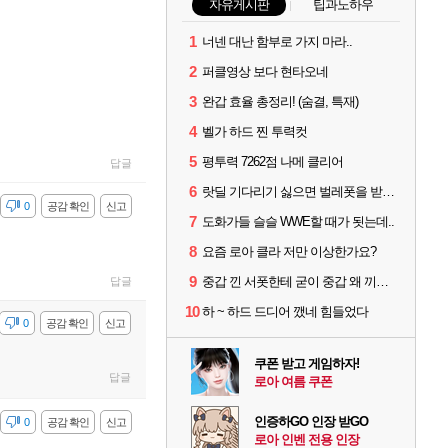
자유게시판
팁과노하우
1
너넨 대난 함부로 가지 마라..
2
퍼클영상 보다 현타오네
3
완갑 효율 총정리! (숨결, 특재)
4
벨가 하드 찐 투력컷
5
평투력 7262점 나메 클리어
답글
6
랏딜 기다리기 싫으면 벌레폿을 받지마라
감
0
공감 확인
신고
7
도화가들 슬슬 WWE할 때가 됫는데..
8
요즘 로아 클라 저만 이상한가요?
9
중갑 낀 서폿한테 굳이 중갑 왜 끼냐고 물어보는 6딜남은 그냥 무시하면 됨
답글
10
하 ~ 하드 드디어 깼네 힘들었다
감
0
공감 확인
신고
쿠폰 받고 게임하자!
답글
로아 여름 쿠폰
인증하GO 인장 받GO
감
0
공감 확인
신고
로아 인벤 전용 인장