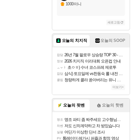
1000이니
새로고침
오늘의 치지직
오늘의 SOOP
26년 7월 팔로우 상승량 TOP 30 - 월간 치지직
잡담
2026 치지직 이리대회 오픈컵 안내
정보
초ㅇㅎ) 수녀 코스프레 제로투
ㅗㅜㅑ
삼식) 토요일에 vs한동숙 롤 내전 예정
잡담
청량하게 콜라 쏟아버리는 유니 ㅋㅋㅋ
클립
더보기+
오늘의 팟벤
오늘의 핫벤
명조 파티 좀 짜주세요 고수형님들…
명조
저도 신차계약하고 차 받았습니다
차벤
어딘가 이상한 단서 조사
실팰
툼레이더 레가시 퍼즐과 함정 영상
PV