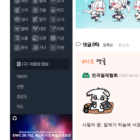
데헌
블래
호크
스카
건슬
바드
섬너
알카
소서
블레
데모
리퍼
소울
도화
기상
(95)
댓글
등록순
|
최신순
환수
가나
차원
(구) 자료와 정보
전국절제협회
(2025-04-26 
아바타
선원
호감도
카드
사멸의 왕, 절제가 하늘에 서겠다