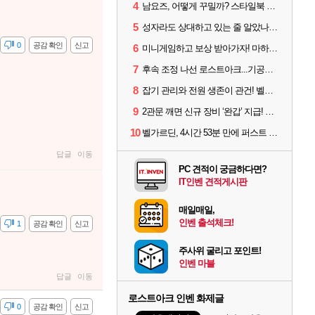
4
남요즈, 어떻게 꾸밀까? 스타일북 인기 차원술사 커스터마이즈
5
성자라도 상대하고 있는 줄 알았나? 벨가르딘 이모저모
감
0
공감 확인
신고
6
미니게임하고 보상 받아가자! 마하라카 썸머 캠프 할 일은?
7
후속 조정 나선 로스트아크...기공사, 차원술사 하향
8
잡기 관리와 전원 생존이 관건! 벨가르딘 유물 칭호 획득방법 정리
9
2관문 깨면 신규 장비 ‘완갑’ 지급! 그림자 레이드 벨가르딘 공개
10
벨가르딘, 4시간 53분 만에 퍼스트 클리어 나왔다
답글
이동
PC 견적이 궁금하다면?
IT인벤 견적게시판
매일매일,
인벤 출석체크!
감
1
공감 확인
신고
주사위 굴리고 포인트!
인벤 마블
답글
이동
로스트아크 인벤 화제글
감
0
공감 확인
신고