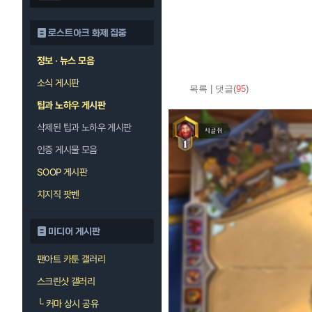
로스트아크 화제 집중
정보 · 뉴스 모음
소식 게시판
목록
|
댓글(
95
)
팁과 노하우 게시판
삭제된 팁과 노하우 게시판
인증 게시물 모음
SOOP 게시판
치지직 팟벤
미디어 게시판
팬아트 카툰 갤러리
스크린샷 갤러리
└
커마 상시 공유