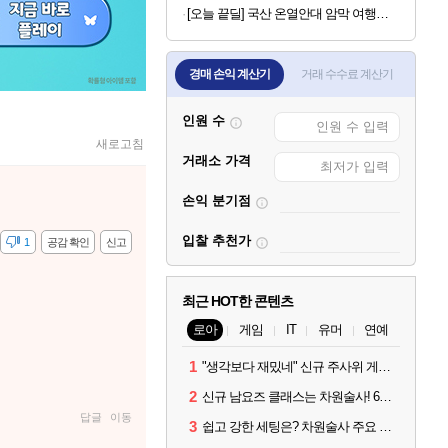
[오늘 끝딜] 국산 온열안대 암막 여행용 수면 안대 천연 아로마 스팀 찜질 아이마스크 일상에반하다
경매 손익 계산기
거래 수수료 계산기
인원 수
새로고침
거래소 가격
손익 분기점
입찰 추천가
감
1
공감 확인
신고
최근 HOT한 콘텐츠
로아
게임
IT
유머
연예
1
"생각보다 재밌네" 신규 주사위 게임 티카투카 호평
2
신규 남요즈 클래스는 차원술사! 6월 20일 로아온 썸머 정리
답글
이동
3
쉽고 강한 세팅은? 차원술사 주요 빌드와 스킬 코드