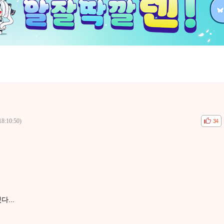
18:10:50)
공감
비공
34
...