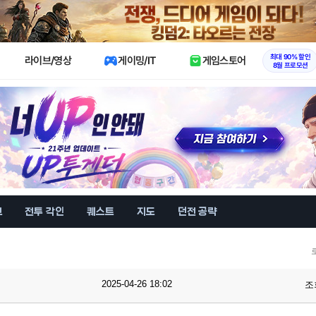
X
최대 90% 할인
라이브/영상
게이밍/IT
게임스토어
8월 프로모션
브
전투 각인
퀘스트
지도
던전 공략
2025-04-26 18:02
조