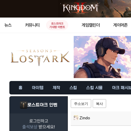
로스트아크
뉴스
커뮤니티
게임캘린더
게이머존
기대평 이벤트
홈
아이템
제작
스킬
스킬 시뮬
아크 패시
주소보기
복사
로스트아크 인벤
Zindo
로그인하고
출석보상
받으세요!