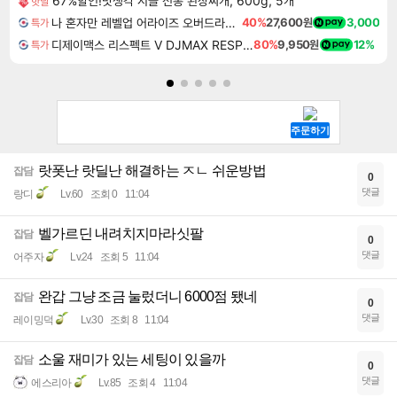
67%할인!맛생각 시골 전통 된장찌개, 600g, 5개
핫딜
나 혼자만 레벨업 어라이즈 오버드라이브 Solo Leveling Arise
40%
27,600원
3,000
특가
디제이맥스 리스펙트 V DJMAX RESPECT V
80%
9,950원
12%
특가
랏폿난 랏딜난 해결하는 ㅈㄴ 쉬운방법
잡담
0
댓글
랑디
Lv.60
조회 0
11:04
벨가르딘 내려치지마라싯팔
잡담
0
댓글
어주자
Lv.24
조회 5
11:04
완갑 그냥 조금 눌렀더니 6000점 됐네
잡담
0
댓글
레이밍덕
Lv.30
조회 8
11:04
소울 재미가 있는 세팅이 있을까
잡담
0
댓글
에스리아
Lv.85
조회 4
11:04