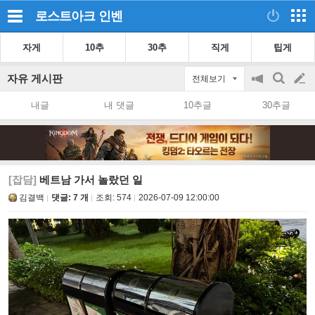
로스트아크
인벤
자게
10추
30추
직게
팁게
자유 게시판
전체보기
공
검
글
지
색
내글
내 댓글
10추글
30추글
on/off
쓰
기
[잡담]
베트남 가서 놀랐던 일
김결백
댓글: 7 개
조회:
574
2026-07-09 12:00:00