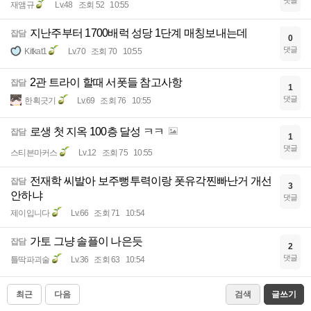
댓글
재앰규
Lv.48
조회 52
10:55
지난주부터 1700배럭 성당 1단계 매칭보내는데
잡담
0
댓글
Kitkat1
Lv.70
조회 70
10:55
2관 트라이 할때 서폿들 참고사항
잡담
1
댓글
한획긋기
Lv.69
조회 76
10:55
로생 첫 지옥 100층 달성 ㅋㅋ
잡담
1
댓글
스티븐마커스
Lv.12
조회 75
10:55
전재학 씨발아 보주뻥투력이랑 폿유각찐빠난거 개선
잡담
3
안하냐
댓글
제이입니다
Lv.66
조회 71
10:54
가토 그냥 솔플이 나은듯
잡담
2
댓글
틀딱파괴술
Lv.36
조회 63
10:54
최근
다음
검색
글쓰기