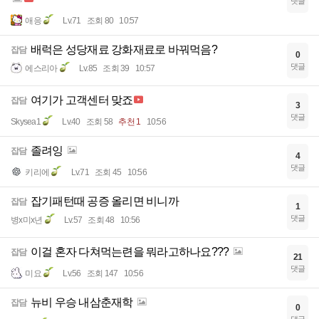
댓글
애응
Lv.71
조회 80
10:57
배럭은 성당재료 강화재료로 바꿔먹음?
잡담
0
댓글
에스리아
Lv.85
조회 39
10:57
여기가 고객센터 맞죠
잡담
3
댓글
Skysea1
Lv.40
조회 58
추천 1
10:56
졸려잉
잡담
4
댓글
키리에
Lv.71
조회 45
10:56
잡기패턴때 공증 올리면 비니까
잡담
1
댓글
병x미x년
Lv.57
조회 48
10:56
이걸 혼자 다쳐먹는련을 뭐라고하나요???
잡담
21
댓글
미요
Lv.56
조회 147
10:56
뉴비 우승 내삼춘재학
잡담
0