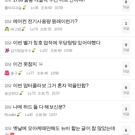
잡담
0
댓글
틀딱파괴술
Lv.36
조회 60
10:58
에어컨 전기사용량 원래이런가?
잡담
1
댓글
배고팡
Lv.79
조회 55
10:58
이번 벨가 칭호 업적에 우당탕탕 있어야했다
잡담
0
댓글
감자탕칼국수
Lv.57
조회 60
10:58
이건 못참지
잡담
0
댓글
총구
Lv.77
조회 46
10:58
이번 맘터콜라보 그거 혼자 먹을만함?
잡담
6
댓글
용성락12
Lv.73
조회 75
10:57
나메 하드 둘 다 해보신분?
잡담
2
댓글
Rcouter
Lv.40
조회 69
10:57
옛날에 모아케때만해도 뉴비 핥는 글이 참 많았는데
잡담
6