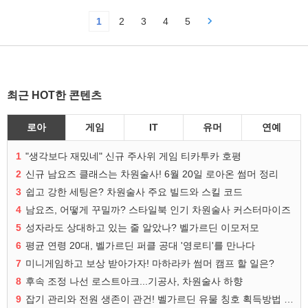
1
2
3
4
5
최근 HOT한 콘텐츠
로아
게임
IT
유머
연예
1
"생각보다 재밌네" 신규 주사위 게임 티카투카 호평
2
신규 남요즈 클래스는 차원술사! 6월 20일 로아온 썸머 정리
3
쉽고 강한 세팅은? 차원술사 주요 빌드와 스킬 코드
4
남요즈, 어떻게 꾸밀까? 스타일북 인기 차원술사 커스터마이즈
5
성자라도 상대하고 있는 줄 알았나? 벨가르딘 이모저모
6
평균 연령 20대, 벨가르딘 퍼클 공대 '영로티'를 만나다
7
미니게임하고 보상 받아가자! 마하라카 썸머 캠프 할 일은?
8
후속 조정 나선 로스트아크...기공사, 차원술사 하향
9
잡기 관리와 전원 생존이 관건! 벨가르딘 유물 칭호 획득방법 정리