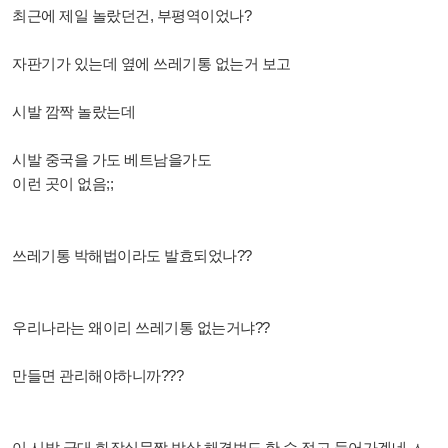
최근에 제일 놀랐던건, 부평역이었나?
자판기가 있는데 옆에 쓰레기통 없는거 보고
시발 깜짝 놀랐는데
시발 중국을 가도 베트남을가도
이런 곳이 없음;;
쓰레기통 박해법이라도 발효되었나??
우리나라는 왜이리 쓰레기통 없는거냐??
만들면 관리해야하니까???
이 시발 군대 화장실문짝 박살 해결법도 한 수 접고 들어가겠네 ㅅ