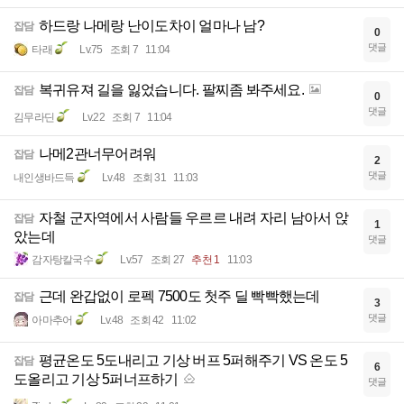
하드랑 나메랑 난이도차이 얼마나 남?
잡담
0
댓글
타래
Lv.75
조회 7
11:04
복귀유져 길을 잃었습니다. 팔찌좀 봐주세요.
잡담
0
댓글
김무라딘
Lv.22
조회 7
11:04
나메2관너무어려워
잡담
2
댓글
내인생바드득
Lv.48
조회 31
11:03
자철 군자역에서 사람들 우르르 내려 자리 남아서 앉
잡담
1
았는데
댓글
감자탕칼국수
Lv.57
조회 27
추천 1
11:03
근데 완갑없이 로펙 7500도 첫주 딜 빡빡했는데
잡담
3
댓글
아마추어
Lv.48
조회 42
11:02
평균온도 5도내리고 기상 버프 5퍼해주기 VS 온도 5
잡담
6
도올리고 기상 5퍼너프하기
댓글