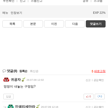
추천확인
신고
스팸신고
공유
스크랩
메뉴
인장보기
EXP 22%
목록
본문
이전
다음
댓글쓰기
댓글
(8)
등록순
|
최신순
새로고침
귀공자
26-07-09 12:02
신고
|
공감 확인
엉덩이 내놓는 구멍임?
답글
0
0
인생리세마라
26-07-09 12:16
신고
|
공감 확인