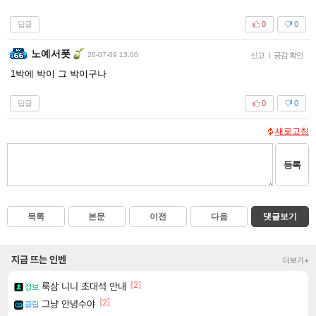
답글
0
0
노예서폿
26-07-09 13:00
신고
|
공감 확인
1박에 박이 그 박이구나
답글
0
0
새로고침
등록
목록
본문
이전
다음
댓글보기
지금 뜨는 인벤
더보기+
[2]
룩삼 니니 초대석 안내
정보
[2]
그냥 안녕수야
클립