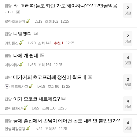
와...1680애들도 카던 가토 해야하나??? 12만골먹음
잡담
2
ㅋㅋ
댓글
로아초보유저
Lv.19
조회 102
12:25
나벨깻다
잡담
2
댓글
잇힝돌진
Lv.70
조회 142
추천 1
12:25
나메 개 쉽네
잡담
4
댓글
마딲마딲
Lv.55
조회 164
12:25
메가커피 초코프라페 정신이 확드네
잡담
3
댓글
요즈적사고
Lv.58
조회 96
12:25
이거 모코코 세트에요?
잡담
4
댓글
클락틸3614
Lv.27
조회 100
12:25
긍데 술집에서 손님이 에어컨 온도 내리면 불법인가?
잡담
4
댓글
인생막장곰탱
Lv.54
조회 85
12:25