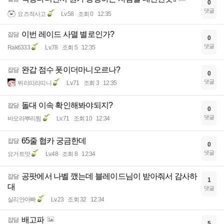
0
댓글
요즈적사고
Lv.58
조회 0
12:35
이번 레이드 사멸 별로인가?
잡담
0
댓글
Rak6333
Lv.78
조회 5
12:35
완갑 점수 폿이더마니오르나?
잡담
0
댓글
뛰리띠리띠니
Lv.71
조회 3
12:35
돌대 이속 확인해봐야되지?
잡담
0
댓글
바오라뿌리찜
Lv.71
조회 10
12:34
65줄 협카 궁금한데
잡담
0
댓글
요거트맛
Lv.48
조회 8
12:34
공팟에서 나벨 깼는데 블레이드님이 받아줘서 감사하
잡담
1
대
댓글
실리안아빠
Lv.23
조회 32
12:34
배고파
잡담
5