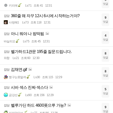
댓글
키리에
Lv.71
조회 41
12:31
360줄 왜 자꾸 12시 6시에 시작하는거야?
잡담
9
댓글
사랑해1
Lv.73
조회 118
12:31
아니 뭐야 나 핑딱됨
잡담
4
댓글
바실리오
Lv.75
조회 45
12:31
벨가하드1관문 195줄 질문드립니다.
잡담
8
댓글
와항
Lv.21
조회 60
12:30
김채연.gif
잡담
8
댓글
짱구는못말려
Lv.30
조회 115
12:29
시바 섹스 진짜 섹스다
잡담
5
댓글
금강선
Lv.90
조회 156
12:29
벨루가딘 하드 4600폿으루 가능?
잡담
9
댓글
아리안오브
Lv.77
조회 86
12:28