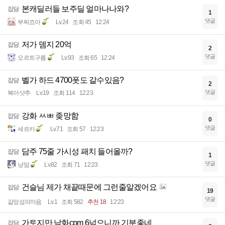
본캐딜러들 보주딜 얼마나나와?
잡담
1
댓글
부찌죠아
Lv.24
조회 45
12:24
저가 뎀지 20억
잡담
2
댓글
오르트구름
Lv.93
조회 65
12:24
벨가 하드 4700폿도 갈수있음?
잡담
2
댓글
복아샷추
Lv.19
조회 114
12:23
강화 ㅆㅃ 좆망함
잡담
0
댓글
세르카
Lv.71
조회 57
12:23
담주 75줄 가시성 패치 들어올까?
잡담
1
댓글
냥맘
Lv.82
조회 71
12:23
건슬님 제가 채끝때문에 그런줄알겠어요
잡담
19
댓글
갈망섬의마음
Lv.1
조회 582
추천 18
12:23
가토지만 낙화cpm 6넘으니까 기분좋네
잡담