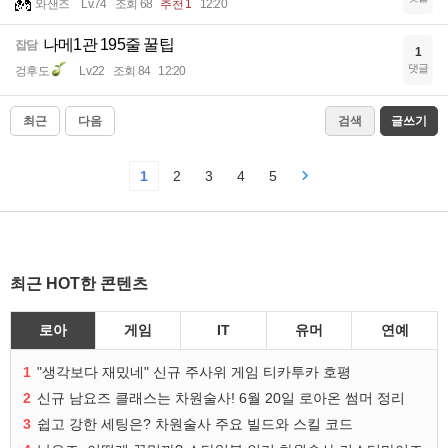
와샌즈
Lv.74
조회 68
추천 1
12:20
나메1관 195줄 꿀팁
잡담
1
댓글
겅후도
Lv.22
조회 84
12:20
최근
다음
검색
글쓰기
1
2
3
4
5
최근 HOT한 콘텐츠
로아
게임
IT
유머
연예
1
"생각보다 재밌네" 신규 주사위 게임 티카투카 호평
2
신규 남요즈 클래스는 차원술사! 6월 20일 로아온 썸머 정리
3
쉽고 강한 세팅은? 차원술사 주요 빌드와 스킬 코드