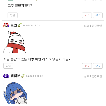
고추 절단기인데?
답글
0
0
로인
26-07-09 12:03
신고
|
공감 확인
지금 손잡고 있는 애랑 하면 리스크 없는거 아님?
답글
0
0
겜접분
26-07-09 12:05
신고
|
공감 확인