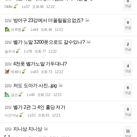
0
댓글
Dkfkc
Lv.57
조회 48
12:22
방어구 23강에서 더올릴필요없죠?
잡담
0
댓글
아루찡
Lv.84
조회 46
12:22
벨가 노말 3200폿으로도 갈수있나?
잡담
2
댓글
슬프네
Lv.78
조회 77
12:22
4천폿 벨가노말 가두대냐?
잡담
4
댓글
떡볶이
Lv.83
조회 73
12:22
저도 도아가 사진...jpg
잡담
6
댓글
금손
Lv.40
조회 112
12:22
벨가 2관 그 4인 홀딩 저가
잡담
0
댓글
이건아닞
Lv.32
조회 61
12:21
지니상 지니상
잡담
11
댓글