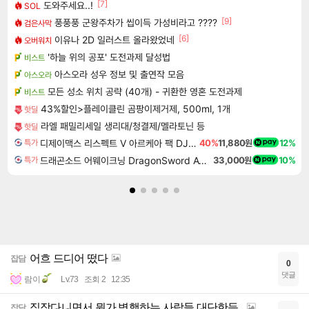
[7]
도와주세요..!
SOL
[9]
풍풍풍 군왕주차가 씹이득 가성비라고 ????
검은사막
[6]
이유나 2D 일러스트 올라왔었네
오버워치
'하늘 위의 공포' 도전과제 달성법
비스트
아스오라 성우 정보 및 출연작 모음
아스오라
모든 성소 위치 공략 (40개) - 귀환한 영혼 도전과제
비스트
43%할인>플레이클린 곰팡이제거제, 500ml, 1개
핫딜
라엘 패밀리세일 생리대/청결제/멜라토닌 등
핫딜
디제이맥스 리스펙트 V 아르케아 팩 DJMAX RESPECT V Arcaea Pack DLC
40%
11,880원
12%
특가
드래곤소드 어웨이크닝 DragonSword Awakening
33,000원
10%
특가
어흐 드디어 떴다
잡담
0
댓글
람이
Lv.73
조회 2
12:35
직장다니면서 뭔가 병행하는 사람들 대단한듯..
잡담