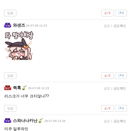
답글
0
0
와샌즈
26-07-09 12:15
신고
|
공감 확인
답글
0
0
퀵훅
26-07-09 12:23
신고
|
공감 확인
리스크가 너무 크지않냐??
답글
0
0
스와나나카난
26-07-09 12:26
신고
|
공감 확인
미쿠 일루와잇