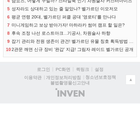
4
남요즈, 어떻게 꾸밀까? 스타일북 인기 차원술사 커스터마이즈
5
성자라도 상대하고 있는 줄 알았나? 벨가르딘 이모저모
6
평균 연령 20대, 벨가르딘 퍼클 공대 '영로티'를 만나다
7
미니게임하고 보상 받아가자! 마하라카 썸머 캠프 할 일은?
8
후속 조정 나선 로스트아크...기공사, 차원술사 하향
9
잡기 관리와 전원 생존이 관건! 벨가르딘 유물 칭호 획득방법 정리
10
2관문 깨면 신규 장비 ‘완갑’ 지급! 그림자 레이드 벨가르딘 공개
로그인
PC화면
퀵링크
설정
청소년보호정책
이용약관
개인정보처리방침
▲
불법촬영물신고안내
(주)
인
벤