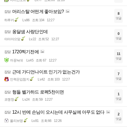
머리스탈 어떤게 좋아보임?
잡담
8
댓글
하루카
Lv.86
조회 104
12:27
옹달샘 사랑단인데
잡담
0
댓글
아아아으앚
Lv.22
조회 52
12:27
1720찍기전에
잡담
11
댓글
까꿍늑대
Lv.45
조회 67
12:27
근데 가디언나이트 인기가 없는건가
잡담
7
댓글
인력꾼김첨지
Lv.42
조회 103
12:27
형들 벨가하드 로펙5천이면
잡담
1
댓글
코쟁창
Lv.24
조회 59
12:27
12시 반에 손님이 오시는데 사무실에 아무도 없다
잡담
2
댓글
올리브영
Lv.81
조회 66
12:26