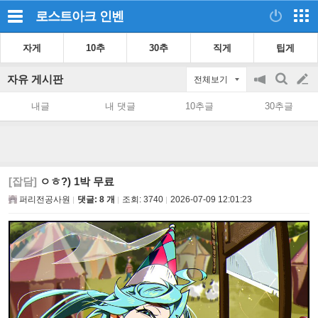
로스트아크
인벤
자게
10추
30추
직게
팁게
자유 게시판
전체보기
공
검
글
지
색
내글
내 댓글
10추글
30추글
on/off
쓰
기
[잡담]
ㅇㅎ?) 1박 무료
퍼리전공사원
댓글: 8 개
조회:
3740
2026-07-09 12:01:23