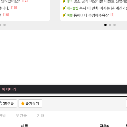
[12]
[5]
서 안하셨어요?
(40개) - 귀환한 영혼 도전과제
명조 공식 이모티콘 이벤트 진행해봤습니다! 참
대충 연구소요약
검은사막
명조
[15]
[47]
읍니다.
마치고.. (feat. 리아)
ㅇㅂ)진짜 개웃기네 ㅋㅋ
혹시 이 만화 아시는 분 계신가
메이플
애니클립
[16]
[1]
면
드 아이템 획득 위치 공략 (89개)
동해바다 추암해수욕장
풍풍풍 군왕주차가 씹이득 가성비라
검은사막
여행
 하지마라
 전광판 시작!!
 하지마라
 하지마라
멸의 왕, 두동이 하늘에 서겠다.
30추글
즐겨찾기
갈 노크리
 하지마라
인방
웃긴글
기타
 하지마라
제목
글쓴이