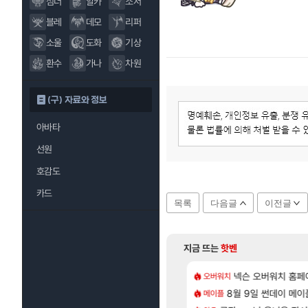
섬너
알카
소서
블레
데모
리퍼
소울
도화
기상
환수
가나
차원
(구) 자료와 정보
아바타
선원
호감도
카드
목록
다음글
이전글
지금 뜨는
핫벤
[85]
[1]
 샤타 안 나왔다고 진짜 화내는 사람도 있네
CXMT, D램 매출 점유율 7%…글로벌 4위로 부상
넥슨 오버워치 홈페이
아스오라 성우 정
오버워치
아스오라
[132]
게트 본사에서 연락왔음
발 원가 압박, 메인보드값 오르나
8월 9일 썬데이 메이
아키츠 아키나 성
메이플
아스오라