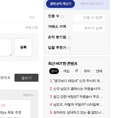
경매 손익 계산기
거래 수수료 계산기
인원 수
답글
거래소 가격
새로고침
손익 분기점
등록
입찰 추천가
최근 HOT한 콘텐츠
로아
게임
IT
유머
연예
맨위로
글쓰기
1
"생각보다 재밌네" 신규 주사위 게임 티카투카 호평
2
신규 남요즈 클래스는 차원술사! 6월 20일 로아온 썸머 정리
더보기+
3
쉽고 강한 세팅은? 차원술사 주요 빌드와 스킬 코드
4
남요즈, 어떻게 꾸밀까? 스타일북 인기 차원술사 커스터마이즈
80]
[3]
[
아니 뭔 샤타 안 나왔다고 진짜 화내는 사람도 있네
중국 CXMT, D램 매출 점유율 7%…글로벌 4위로 부상
메이플
해외겜
[132]
0fps 목표 추정
파리바게트 본사에서 연락왔음
AI발 원가 압박, 메인보드값 오르나
5
메이플
해외겜
성자라도 상대하고 있는 줄 알았나? 벨가르딘 이모저모