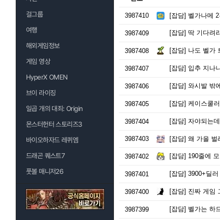
[우어]
더워!!!!!!!
걸그룹
3987410
[잡담]
벨가나메 2
여행
[잡담]
딱 기다려라
3987409
해외게임정보
[잡담]
나도 벨가
3987408
게임 영상
[잡담]
입추 지나니
3987407
HyperX OMEN
[잡담]
와시발 밖
3987406
브이 라이징
[잡담]
케이스쿨러 
3987405
일곱 개의 대죄: Origin
[잡담]
자야되는데
3987404
몬스터헌터 스토리즈3
3987403
[잡담]
왜 가을 벌
바이오하자드 레퀴엠
드래곤 퀘스트7
[잡담]
190줄에 모두
3987402
풋볼 매니저26
[잡담]
3900+딜
3987401
[잡담]
진짜 게임 
3987400
[잡담]
벨가는 하드
3987399