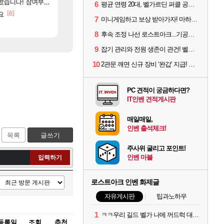
[
여부터 추첨까지????
썬데이가 샤타가 아닌 큰 이유는 경매장 불안정때문일듯
리싱크드 1.06 패치노트 (8/5)
메이플
리싱크드
6
평균 연령 20대, 벨가르딘 퍼클 공대 '영로티'를 만나다
[6]
[7]
요
도와주세요..!
메모리 3사, 2027년 생산분 완판?
SOL
해외겜
7
미니게임하고 보상 받아가자! 마하라카 썸머 캠프 할 일은?
[9]
[115]
고 ????
씨발 컬프프 클릭 미스낫네
아사쿠라 마이 성우 정보 및 주요 필모
메이플
아스오라
8
후속 조정 나선 로스트아크...기공사, 차원술사 하향
9
잡기 관리와 전원 생존이 관건! 벨가르딘 유물 칭호 획득방법 정리
10
2관문 깨면 신규 장비 ‘완갑’ 지급! 그림자 레이드 벨가르딘 공개
PC 견적이 궁금하다면?
IT인벤 견적게시판
매일매일,
인벤 출석체크!
목록
글쓰기
주사위 굴리고 포인트!
인벤 마블
입력하기
로스트아크 인벤 화제글
자유게시판
팁과노하우
1
ㅋㅋ우리 길드 벨가 나메 꺼드럭 대다가 싸움났다
등록일
조회
추천