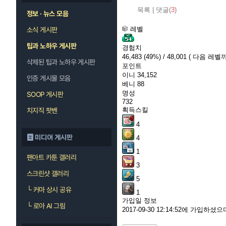
목록
|
댓글(
3
)
정보 · 뉴스 모음
레벨
소식 게시판
팁과 노하우 게시판
경험치
46,483
(49%)
/ 48,001
( 다음 레벨까지
삭제된 팁과 노하우 게시판
포인트
이니
34,152
인증 게시물 모음
베니
88
명성
SOOP 게시판
732
획득스킬
치지직 팟벤
4
미디어 게시판
4
1
팬아트 카툰 갤러리
3
스크린샷 갤러리
5
└
커마 상시 공유
1
가입일 정보
└
로아 AI 그림
2017-09-30 12:14:52에 가입하