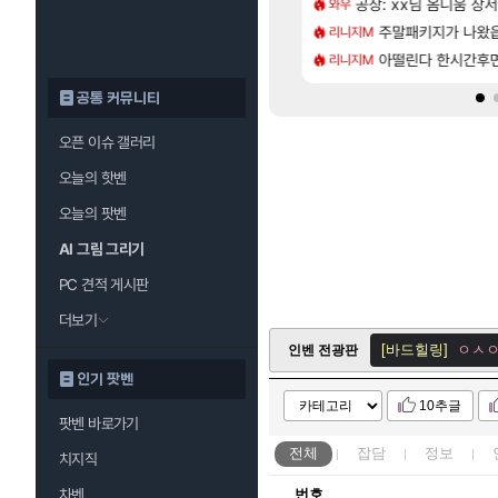
[58]
샤타가 아닌 큰 이유는 경매장 불안정때문일듯
크드 1.06 패치노트 (8/5)
공장: xx님 옴니움 장
모든 성소 위치 공략 
와우
비스트
[7]
..!
 3사, 2027년 생산분 완판?
주말패키지가 나왔
프롤로그 테스트를 
리니지M
리밋제로
[115]
프프 클릭 미스낫네
사쿠라 마이 성우 정보 및 주요 필모
아떨린다 한시간후
모든 바우에라 업그레이
리니지M
비스트
공통 커뮤니티
오픈 이슈 갤러리
오늘의 핫벤
오늘의 팟벤
[우어]
더워!!!!!!!
[바드힐링]
ㅇㅅㅇ
AI 그림 그리기
로아 인벤
PC 견적 게시판
[바드힐링]
ㅇㅅㅇ
더보기
[바드힐링]
ㅇㅅㅇ
인벤 전광판
인기 팟벤
[전국절제협회]
사
10추글
[적룡필살]
아 쌰
팟벤 바로가기
[바드힐링]
ㅇㅅㅇ
전체
잡담
정보
치지직
[바드힐링]
ㅇㅅㅇ
차벤
번호