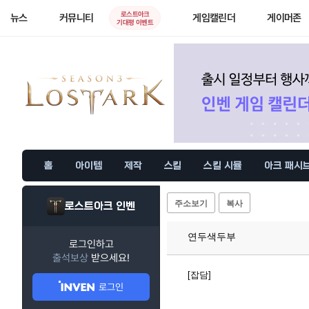
로스트아크
뉴스
커뮤니티
게임캘린더
게이머존
기대평 이벤트
홈
아이템
제작
스킬
스킬 시뮬
아크 패시
주소보기
복사
로스트아크 인벤
연두색두부
로그인하고
출석보상
받으세요!
[잡담]
로그인