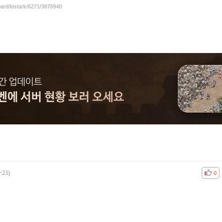
oard/lostark/6271/3876940
:23)
공감
비공
0