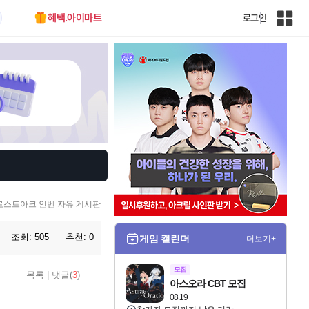
혜택.아이마트
로그인
인
벤
전
체
사
이
트
맵
로스트아크 인벤 자유 게시판
조회:
505
추천:
0
게임 캘린더
더보기+
모집
목록
|
댓글(
3
)
아스오라 CBT 모집
08.19