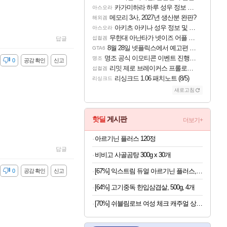
카가미하라 하루 성우 정보 및 주요 필모
아스오라
메모리 3사, 2027년 생산분 완판?
해외겜
아키츠 아키나 성우 정보 및 주요 필모
아스오라
무한대 아난타가 넷이즈 어플 달력에 일정 등록
섭컬겜
답글
8월 28일 넷플릭스에서 예고편 공개 예정
GTA6
명조 공식 이모티콘 이벤트 진행해봤습니다! 참여부터 추첨까지????
명조
감
0
공감 확인
신고
리밋 제로 브레이커스 프롤로그 테스트 후기 영상 업로드
섭컬겜
리싱크드 1.06 패치노트 (8/5)
리싱크드
새로고침
핫딜
게시판
더보기+
아르기닌 플러스 120정
답글
비비고 사골곰탕 300g x 30개
[67%] 익스트림 듀얼 아르기닌 플러스, 120정, 1개
감
0
공감 확인
신고
[64%] 고기중독 한입삼겹살, 500g, 4개
[70%] 쉬블림로브 여성 체크 캐주얼 상하의 세트 안드리 GW1780, FREE, 1세트