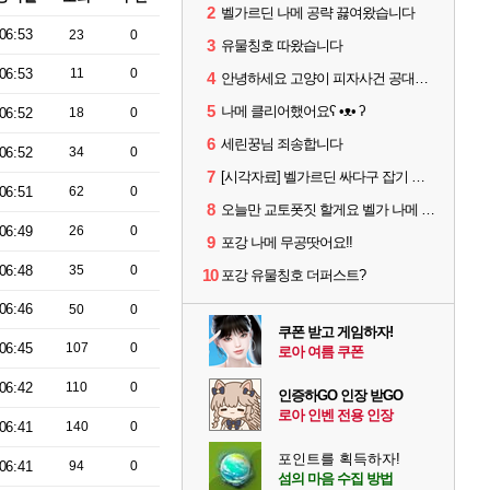
2
벨가르딘 나메 공략 끓여왔습니다
06:53
23
0
3
유물칭호 따왔습니다
06:53
11
0
4
안녕하세요 고양이 피자사건 공대원입니다.
5
나메 클리어했어요ʕ •ᴥ• ʔ
06:52
18
0
6
세린꿍님 죄송합니다
06:52
34
0
7
[시각자료] 벨가르딘 싸다구 잡기 범위 일부
06:51
62
0
8
오늘만 교토폿짓 할게요 벨가 나메 무공쉽더라
06:49
26
0
9
포강 나메 무공땃어요!!
06:48
35
0
10
포강 유물칭호 더퍼스트?
06:46
50
0
쿠폰 받고 게임하자!
06:45
107
0
로아 여름 쿠폰
06:42
110
0
인증하GO 인장 받GO
로아 인벤 전용 인장
06:41
140
0
포인트를 획득하자!
06:41
94
0
섬의 마음 수집 방법