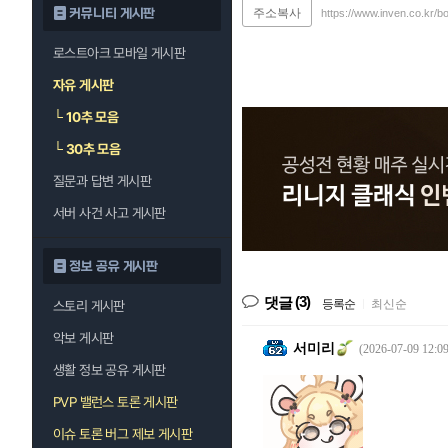
커뮤니티 게시판
주소복사
https://www.inven.co.kr/b
로스트아크 모바일 게시판
자유 게시판
└
10추 모음
└
30추 모음
질문과 답변 게시판
서버 사건 사고 게시판
정보 공유 게시판
(3)
댓글
등록순
|
최신순
스토리 게시판
악보 게시판
서미리
(2026-07-09 12:09
생활 정보 공유 게시판
PVP 밸런스 토론 게시판
이슈 토론 버그 제보 게시판