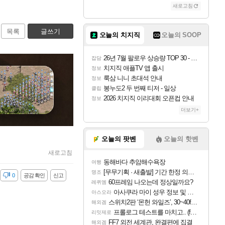
새로고침
목록
글쓰기
오늘의 치지직
오늘의 SOOP
26년 7월 팔로우 상승량 TOP 30 - 월간 치지직
잡담
치지직 애플TV 앱 출시
정보
룩삼 니니 초대석 안내
정보
봉누도2 두 번째 티저 - 일상
클립
2026 치지직 이리대회 오픈컵 안내
정보
더보기+
오늘의 팟벤
오늘의 핫벤
새로고침
동해바다 추암해수욕장
여행
[무무기획 · 새출발] 기간 한정 의뢰 이벤트
명조
감
0
공감 확인
신고
60프레임 나오는데 정상일까요?
레퀴엠
아사쿠라 마이 성우 정보 및 주요 필모
아스오라
스위치2판 ‘몬헌 와일즈’, 30~40fps 목표 추정
해외겜
프롤로그 테스트를 마치고.. (feat. 리아)
리밋제로
FF7 외전 세계관, 완결편에 집결
해외겜