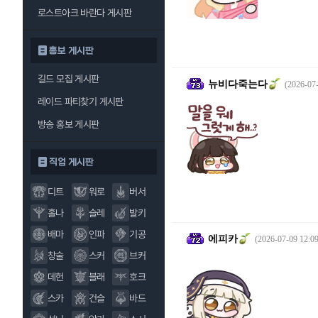
로스트아크 바란다 게시판
홍보 게시판
길드 모집 게시판
뉴비다죽는다
(2026-07-
레이드 파티찾기 게시판
방송 홍보 게시판
직업 게시판
디트
워로
버서
홀나
슬레
발키
배마
인파
기공
에피카
(2026-07-09 12:09
창술
스커
브커
데헌
블래
호크
스카
건슬
바드