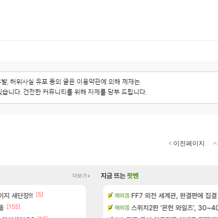
이전페이지
지금 뜨는
팟벤
더보기+
[5]
[
지 새단장!!
보 및 출연작 모음
현재 나무위키 실검 1위인 김규원
FF7 외전 세계관, 완결편에 집결
메이플
해외겜
[155]
[191]
플
우 정보 및 주요 필모
골드 파는 게 왜 쌀숭이임?
스위치2판 ‘몬헌 와일즈’, 30~4
로아
해외겜