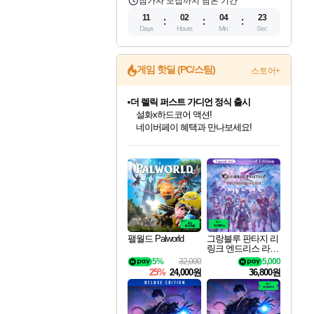
참가자 모집까지 남은 기간
11
02
04
22
Days
Hours
Min
Sec
게임 핫딜 (PC/스팀)
스토어+
더 렐릭 퍼스트 가디언 정식 출시
설화x하드코어 액션!
네이버페이 혜택과 만나보세요!
인벤게임즈 8월 특별 할인!
드래곤소드: 어웨이크닝 입점!
문명 7 특별 할인!
마블 투혼 파이팅 소울즈 정식출시!
귀무자: 검의 길 예약 판매 중!
비스트 오브 리인카네이션 정식 출시!
커세어 코브 출시 기념 할인!
베데스다 40주년 기념 할인 중!
캡콤 프렌차이즈 할인 진행 중!
캡콤 일부 상품 상시 할인
스타워즈 은하계 레이서
로블록스 기프트 카드 공식 입점
인기 퍼블리셔 모음!
스팀으로 만나는 드래곤소드!
조선&고려 DLC 출시 예정
마블 히어로 총 출동&화려한 격투!
10% 할인과
게임프릭 신작 IP
해적'섬'을 발전시키자!
베데스다의 명작들을
몬헌, 바하 등 인기 IP를
몬헌 와일즈 & 드래곤즈 도그마2
인벤게임즈에서 10% 추가 적립
Robux를 가장 안전하고
최대 90% 할인가를 만나보세요!
네이버혜택과 함께 만나보세요!
50%할인&추가 적립까지!
네이버 포인트 혜택까지!
이니&베니 혜택까지!
네이버 혜택가와 함께 예약하세요!
할인&네이버혜택으로 만나보세요!
40주년 프로모션으로 만나보세요!
할인가에 만나보세요!
일부 에디션 상시 할인!
혜택으로 예약 판매 중
편안하게 충전하세요
팰월드 Palworld
그랑블루 판타지 리
링크 엔드리스 라그
나로크 업그레이드
5%
32,000
5,000
킷 Granblue Fantasy
25%
24,000원
36,800원
Relink Endless Ragn
arok Upgrade Kit DL
C