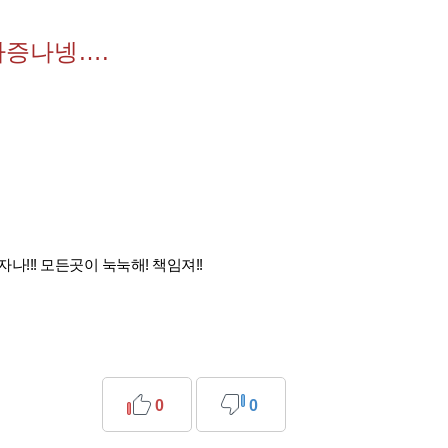
짜증나넹….
나!!! 모든곳이 눅눅해! 책임져!!
0
0