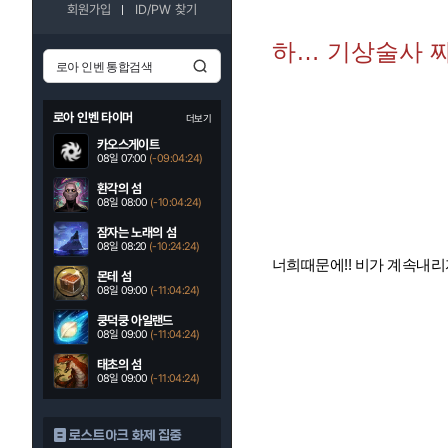
회원가입
ID/PW 찾기
하… 기상술사 
로아 인벤 타이머
더보기
카오스게이트
08일 07:00
(-09:04:23)
환각의 섬
08일 08:00
(-10:04:23)
잠자는 노래의 섬
08일 08:20
(-10:24:23)
너희때문에!! 비가 계속내리자
몬테 섬
08일 09:00
(-11:04:23)
쿵덕쿵 아일랜드
08일 09:00
(-11:04:23)
태초의 섬
08일 09:00
(-11:04:23)
로스트아크 화제 집중