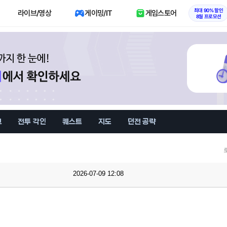
최대 90% 할인
라이브/영상
게이밍/IT
게임스토어
8월 프로모션
브
전투 각인
퀘스트
지도
던전 공략
2026-07-09 12:08