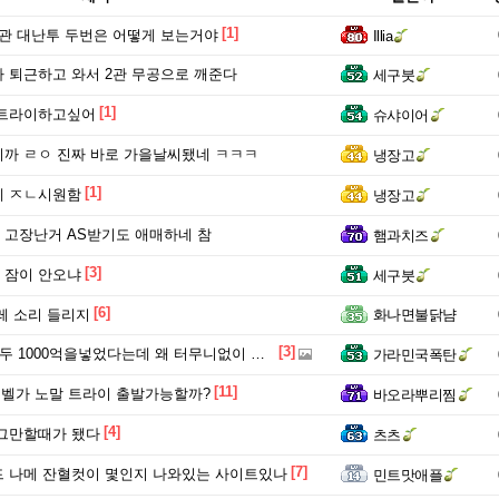
[1]
관 대난투 두번은 어떻게 보는거야
Illia
 퇴근하고 와서 2관 무공으로 깨준다
세구붓
[1]
 트라이하고싶어
슈샤이어
까 ㄹㅇ 진짜 바로 가을날씨됐네 ㅋㅋㅋ
냉장고
[1]
에 ㅈㄴ시원함
냉장고
고장난거 AS받기도 애매하네 참
햄과치즈
[3]
 잠이 안오냐
세구붓
[6]
레 소리 들리지
화나면불닭냠
[3]
 1000억을넣었다는데 왜 터무니없이 부족한거임ㅋㅋㅋㅋ
가라민국폭탄
[11]
러 벨가 노말 트라이 출발가능할까?
바오라뿌리찜
[4]
그만할때가 됐다
츠츠
[7]
 나메 잔혈컷이 몇인지 나와있는 사이트있나
민트맛애플