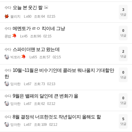
오늘 본 웃긴 짤
수다
3
댓글
블리치
Lv.60
조회 64
02:15
메멘토가 ㄹㅇ 킥이네 그냥
수다
0
댓글
콩밥
Lv.45
조회 96
02:15
스파이더맨 보고 왔는데
수다
2
댓글
빅토리
Lv.65
조회 57
02:15
10월~11월은 비수기인데 콜라보 뭐나올지 기대할만
수다
0
한
댓글
밍아한
Lv.67
조회 73
02:13
9월은 밸패의 달인데 큰 변화가 올
수다
0
댓글
밍아한
Lv.67
조회 62
02:12
8월 결정석 너프한것도 작년일이지 올해도 할
수다
5
댓글
밍아한
Lv.67
조회 109
02:12