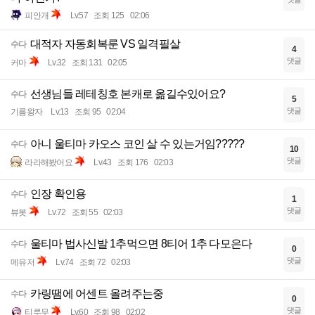
피안개
Lv.57
조회 125
02:06
대적자 자동회복룬 VS 일격필살
수다
4
댓글
커마
Lv.32
조회 131
02:05
선생님들 레테칭호 본캐로 옮길수있어요?
수다
5
댓글
기름왕자
Lv.13
조회 95
02:04
아니 울티마 카오스 코인 살 수 있는거임?????
수다
10
댓글
라라해봤어요
Lv.43
조회 176
02:03
인장 확인용
수다
1
댓글
뷰봇
Lv.72
조회 55
02:03
울티마 법사신발 1추먹으면 8티어 1추 다모은다
수다
0
댓글
메유저
Lv.74
조회 72
02:03
카링땜에 어센트 올려주는중
수다
0
댓글
티루무
Lv.60
조회 98
02:02