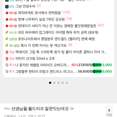
[2]
그냥 안녕수야
클립
[130]
파리바게트 본사에서 연락왔음
메이플
[76]
현재 나무위키 실검 1위인 김규원
메이플
[57]
썬데이가 샤타가 아닌 큰 이유는 경매장 불안정때문일듯
메이플
모든 바우에라 업그레이드 아이템 획득 위치 공략 (89개)
비스트
포트나이트에서 명일방주 엔드필드 [펠리카] 판매 예정
섭컬겜
[6]
혹시 이 만화 아시는 분 계신가요
애니클립
맥세이프 그립 톡 스마트톡 핑거 링 홀더 아이폰 갤럭시 자석 거치대
핫딜
닥터지 선크림 50ml x 2개
핫딜
나 혼자만 레벨업 어라이즈 오버드라이브 Solo Leveling Arise
40%
27,600원
3,000
특가
그랑블루 판타지 리링크 엔드리스 라그나로크 업그레이드 킷 Granblue Fantasy Relink Endless Ragnarok Upgrade Kit DLC
36,800원
5,000
특가
선생님들 월드리프 질문잇는데요
수다
0
댓글
기름왕자
Lv.13
조회 3
02:21