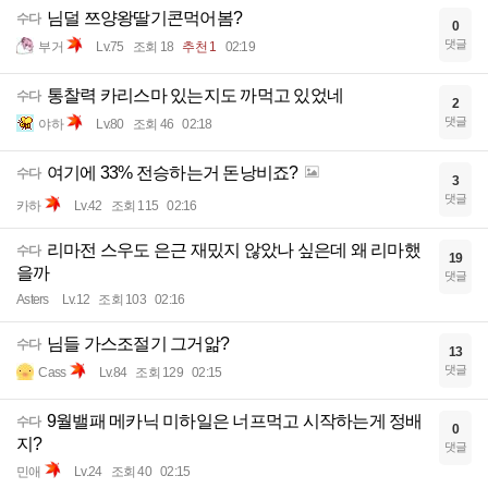
님덜 쯔양왕딸기콘먹어봄?
수다
0
댓글
부거
Lv.75
조회 18
추천 1
02:19
통찰력 카리스마 있는지도 까먹고 있었네
수다
2
댓글
야하
Lv.80
조회 46
02:18
여기에 33% 전승하는거 돈낭비죠?
수다
3
댓글
카하
Lv.42
조회 115
02:16
리마전 스우도 은근 재밌지 않았나 싶은데 왜 리마했
수다
19
을까
댓글
Asters
Lv.12
조회 103
02:16
님들 가스조절기 그거앎?
수다
13
댓글
Cass
Lv.84
조회 129
02:15
9월밸패 메카닉 미하일은 너프먹고 시작하는게 정배
수다
0
지?
댓글
민애
Lv.24
조회 40
02:15