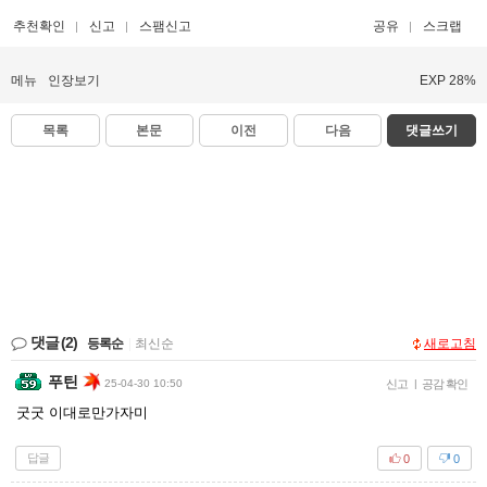
추천확인
신고
스팸신고
공유
스크랩
메뉴
인장보기
EXP 28%
목록
본문
이전
다음
댓글쓰기
댓글
(2)
등록순
|
최신순
새로고침
푸틴
25-04-30 10:50
신고
|
공감 확인
굿굿 이대로만가자미
답글
0
0