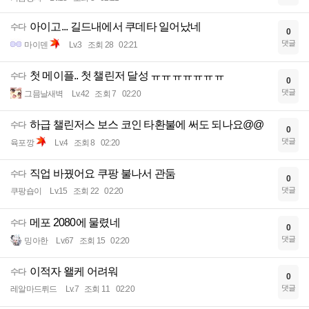
아이고... 길드내에서 쿠데타 일어났네
수다
0
댓글
마이덴
Lv.3
조회 28
02:21
첫 메이플.. 첫 챌린저 달성 ㅠㅠㅠㅠㅠㅠㅠ
수다
0
댓글
그믐날새벽
Lv.42
조회 7
02:20
하급 챌린저스 보스 코인 타환불에 써도 되나요@@
수다
0
댓글
육포깡
Lv.4
조회 8
02:20
직업 바꿨어요 쿠팡 불나서 관둠
수다
0
댓글
쿠팡숍이
Lv.15
조회 22
02:20
메포 2080에 물렸네
수다
0
댓글
밍아한
Lv.67
조회 15
02:20
이적자 왤케 어려워
수다
0
댓글
레알마드뤼드
Lv.7
조회 11
02:20