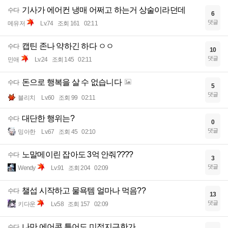
기사가 에어컨 냉매 어쩌고 하는거 상술이라던데
수다
6
댓글
메유저
Lv.74
조회 161
02:11
캡틴 존나 약하긴 하다 ㅇㅇ
수다
10
댓글
민애
Lv.24
조회 145
02:11
돈으로 행복을 살 수 없습니다
수다
5
댓글
블리치
Lv.60
조회 99
02:11
대단한 행위는?
수다
0
댓글
밍아한
Lv.67
조회 45
02:10
노말메이린 잡아도 3억 안줘????
수다
3
댓글
Wendy
Lv.91
조회 204
02:09
챌섭 시작하고 물욕템 얼마나 먹음??
수다
13
댓글
키다운
Lv.58
조회 157
02:09
나만 에어콘 틀어도 미적지근한가
수다