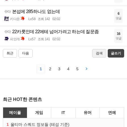
본섭에 285하나도 없는데
수다
6
댓글
키다운
Lv.58
조회 142
02:02
22카룻인데 22에테 넘어가려고 하는데 질문좀
수다
16
댓글
피안개
Lv.57
조회 141
02:02
최근
다음
검색
글쓰기
1
2
3
4
5
최근 HOT한 콘텐츠
메이플
게임
IT
유머
연예
1
울티마 스쿼드 정보들 (테섭 기준)