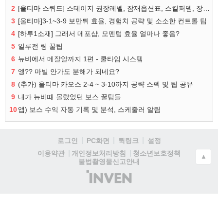
2
[울티마 스쿼드] 스테이지 권장레벨, 잠재옵션표, 스킬퍼뎀, 장비 리스트 및 능력치 공유
3
[울티마]3-1~3-9 보만튀 효율, 경험치 공략 및 소소한 컨트롤 팁
4
[하루1소재] 그래서 메포샵, 모멘텀 효율 얼마나 좋음?
5
일루전 링 꿀팁
6
뉴비에서 메잘알까지 1편 - 쿨타임 시스템
7
엥?? 마빌 안가도 분해가 되네요?
8
(추가) 울티마 카오스 2-4 ~ 3-10까지 공략 스펙 및 팁 공유
9
내가 뉴비때 몰랐었던 보스 꿀팁들
10
앱) 보스 수익 자동 기록 및 분석, 스케줄러 알림
로그인
PC화면
퀵링크
설정
청소년보호정책
이용약관
개인정보처리방침
▲
불법촬영물신고안내
(주)
인
벤