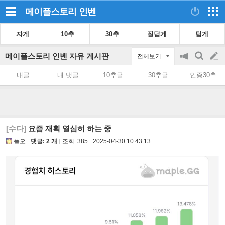
메이플스토리
인벤
자게
10추
30추
질답게
팁게
메이플스토리 인벤 자유 게시판
전체보기
공
검
글
지
색
내글
내 댓글
10추글
30추글
인증30추
on/off
쓰
기
[수다]
요즘 재획 열심히 하는 중
폳오
댓글: 2 개
조회:
385
2025-04-30 10:43:13