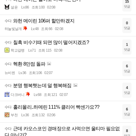
15
댓글
설윤
Lv.86
조회 100
02:08
와헌 메이린 106퍼 할만하겠지
수다
0
댓글
하늘빛날개
Lv.48
조회 66
02:08
칠흑 비수기때 되면 많이 떨어지겠죠?
수다
1
댓글
학교갈랭
Lv.71
조회 115
02:08
헥환 8만점 돌파
수다
6
댓글
뉴비렌
Lv.36
조회 106
02:07
분명 행복햇는데 덜 행복해짐
수다
4
댓글
다크버니
Lv.68
조회 121
02:07
홀리몰리..하메린 111% 클리어 빡센가요??
수다
6
댓글
부천
Lv.36
조회 132
02:06
근데 카오스코인 경매장으로 사먹으면 울티마 필요없
수다
8
다 아닌가?
댓글