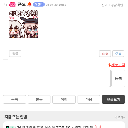
폳오
25-04-30 10:52
신고
|
공감 확인
답글
0
0
새로고침
등록
목록
본문
이전
다음
댓글보기
지금 뜨는 인벤
더보기+
[13]
26년 7월 팔로우 상승량 TOP 30 - 월간 치지직
잡담