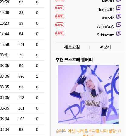
MrWalla
20:59
87
0
LIVE
heretic314
19:38
38
0
LIVE
ahapollo
18:23
39
0
LIVE
AshinWoW
17:44
LIVE
84
0
Subtractem
15:59
141
0
새로고침
더보기
08:41
75
0
추천 코스프레 갤러리
08-05
80
0
08-05
586
1
08-05
83
0
08-05
112
0
08-05
261
0
08-04
103
0
08-04
98
0
승리의 여신: 니케 팀스파클-나야 블랑: 77