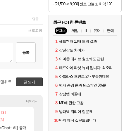
[21,500 -> 9,900] 센토 고불소 치약 120g x 4개
답글
최근 HOT한 콘텐츠
새로고침
POE2
게임
IT
유머
연예
1
헤드헌터 13개 도박 결과
2
감전강도 차이가
등록
3
아마존 패시브 원소쇄도 관련
4
데드아이 라샷 뉴비 입니다. 회오리사격은 왜 쓰는건가요?
5
아틀라스 포인트 2가 부족한데요
맨위로
글쓰기
6
번개 증뎀 룬과 원소게인 5%룬
7
상점탭 바꿀때...
더보기+
8
MF에 관한 고찰
9
방패벽 워리어 질문요
[3]
[82]
빵값 문의 후기
챕터별 길찾기/지도 공략 (1 ~ 12장)
메이플
비스트
[3]
[14]
야동 투척하고 간다
4컷 만화 | 야간 보초는 너무 힘들어
10
LoL
아주프로
반지 제작 질문드립니다
16]
[35]
Chat: AI] 공개
벨가 하드 찐 투력컷
테스트 때는 로비에 온라인 기능이 있는데
로아
리밋제로