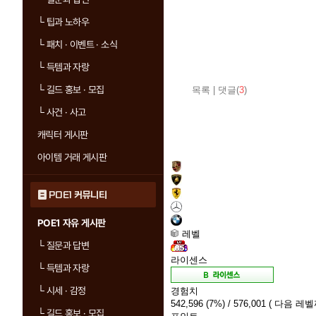
└
팁과 노하우
└
패치 · 이벤트 · 소식
└
득템과 자랑
└
길드 홍보 · 모집
목록
|
댓글(
3
)
└
사건 · 사고
캐릭터 게시판
아이템 거래 게시판
POE1 커뮤니티
POE1 자유 게시판
레벨
└
질문과 답변
라이센스
└
득템과 자랑
└
시세 · 감정
경험치
542,596
(7%)
/ 576,001
( 다음 레벨까
└
길드 홍보 · 모집