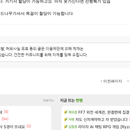
. 거기서 할당이 가능하고요. 아직 못가신다면 선행퀘가 있습
버드나무가셔서 목걸이 할당이 가능합니다.
이전페이지
지금 뜨는
팟벤
더보기+
[6]
[1]
[45]
 다녀왔습니다.
네
너넨 대난 함부로 가지 마라..
FF7 외전 세계관, 완결편에 집결
로아
해외겜
[94]
[6]
터 공개
Ssf 정의를 내려 버린 디시인
저도 신차계약하고 차 받았습니다
디아4
차벤
[5]
[1
술사 5경이 뜨네요
기습하는 법
게이머라면 필수로 알아야 할 것
라이자 AI 채팅 RPG 게임 [Ryza
메이플
섭컬겜