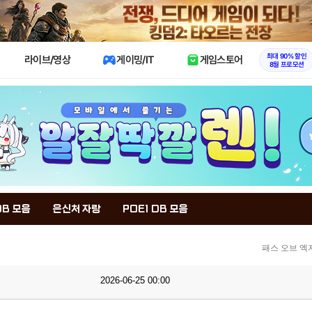
X
최대 90% 할인
라이브/영상
게이밍/IT
게임스토어
8월 프로모션
DB 모음
은신처 자랑
POE1 DB 모음
패스 오브 엑
2026-06-25 00:00