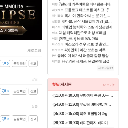
7년만에 가족여행을 다녀왔습니다.
여행
프롤로그 테스트를 마치고.. (feat. 리아)
리밋제로
혹시 이 만화 아시는 분 계신가요
애니클립
넷마블, 신작 서브컬쳐 게임 [펄 인 블루] 티저 사이트 오픈
섭컬겜
레벨업 능력치와 스킬의 상관관계
비스트
체험 캐릭터만으로 허상 40레벨 하이와티아 5분 컷!｜에이메스·린네·모니에 명함
명조
[여행_국내] 남해 독일마을
여행
아스오라 성우 정보 및 출연작 모음
아스오라
4컷 만화 | 야간 보초는 너무 힘들어
아주프로
새로고침
툼레이더 레가시 퍼즐과 함정 영상
PV
FF7 외전 세계관, 완결편에 집결
해외겜
감
0
공감 확인
신고
새로고침
답글
핫딜
게시판
더보기+
감
0
공감 확인
신고
[31,800 -> 18,500] 무항생제 특란 30구 x 2세트
[24,900 -> 11,900] 무설탕 비타민C 캔디 12가지맛 1kg
답글
[25,900 -> 15,720] 묵호 흑골뱅이 2kg
감
0
공감 확인
신고
[39,900 -> 19,900] 바디판타지 바디미스트 4개