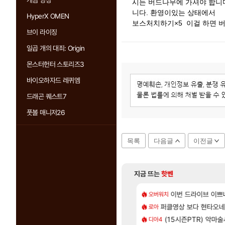
게임 영상
시든 버드나무에 가셔야 합니다
니다. 환영이있는 상태에서
HyperX OMEN
보스처치하기×5 이걸 하면 
브이 라이징
일곱 개의 대죄: Origin
몬스터헌터 스토리즈3
바이오하자드 레퀴엠
드래곤 퀘스트7
풋볼 매니저26
목록
다음글
이전글
지금 뜨는
핫벤
[82]
의 후기
 길찾기/지도 공략 (1 ~ 12장)
7년만에 가족여행을
이번 드라이브 이쁘
오버워치
여행
[14]
척하고 간다
컷 만화 | 야간 보초는 너무 힘들어
퍼클영상 보다 현타오네
「에린」 컨셉 포스
로아
아스오라
[35]
 찐 투력컷
스트 때는 로비에 온라인 기능이 있는데
(15시즌PTR) 악마
쿠를 먼저 보내서 
디아4
비스트