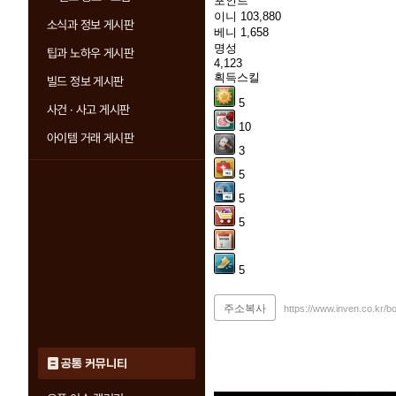
포인트
이니
103,880
소식과 정보 게시판
베니
1,658
명성
팁과 노하우 게시판
4,123
획득스킬
빌드 정보 게시판
5
사건 · 사고 게시판
10
아이템 거래 게시판
3
5
5
5
5
주소복사
https://www.inven.co.kr/
공통 커뮤니티