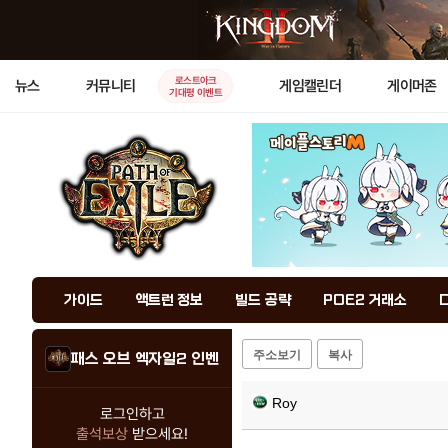
로스트아크
뉴스
커뮤니티
게임캘린더
게이머존
기대평 이벤트
가이드
액트런 정보
빌드 공략
POE2 거래소
주소보기
복사
패스 오브 엑자일2 인벤
Roy
로그인하고
출석보상
받으세요!