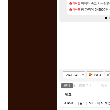
[76]
사용 17번 터짐
2판 ‘몬헌 와일즈’, 30~40fps 목표 추정
이적자 숙코 시ㅡ발련
리싱크드 1.06 패
메이플
리싱크드
[118]
나이트메어 TOP 10 직업별 분포
 오브 리인카네이션 오픈 트레일러
빵 가격이 24500원 이
비스트 오브 리인
메이플
비스트
인증글
전체
길드
제외
잡담
번호
39450
[길드]
POE2 아직 재