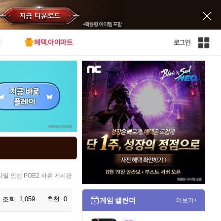
혜택.아이마트
로그인
인
벤
전
체
사
이
트
맵
자일 인벤 POE2 자유 게시판
조회:
1,059
추천:
0
게임 캘린더
더보기+