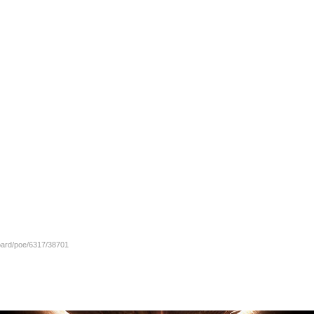
board/poe/6317/38701