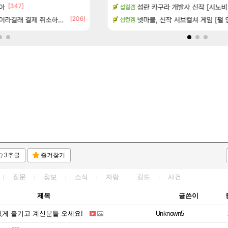
[347]
아
치노트 (8/5)
100:8 보다 효율이 좋은 상향된 아
섬란 카구라 개발사 신작 [시노비 넥서
로아
섭컬겜
[206]
[137]
라길래 결제 취소하고 나왔다
카네이션 정보/공략글 모음
우리 나라의 주적은??
넷마블, 신작 서브컬쳐 게임 [펄 인 블루
메이플
섭컬겜
3추글
즐겨찾기
질문
정보
소식
자랑
길드
사건
제목
글쓴이
밌게 즐기고 계신분들 오세요!
Unknown5