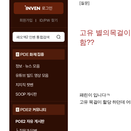
[질문]
로그인
회원가입
ID/PW 찾기
고유 별의목걸이
함??
POE 화제 집중
정보 · 뉴스 모음
유튜브 빌드 영상 모음
치지직 팟벤
SOOP 게시판
패린이 입니다ㅋ
고유 목걸이 할당 하던데 
POE2 커뮤니티
POE2 자유 게시판
└
질문과 답변