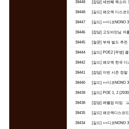
39449
[잡담]
세번째 목소리 겟
39448
[길드]
패오엑 디스코드
39447
[길드]
==디코NONO 3
39446
[잡담]
고도비만님 저를 너
39445
[질문]
부캐 빌드 추천
39444
[길드]
POE2 [무명] 
39442
[길드]
페오엑 한국 디
39441
[잡담]
이번 시즌 정말 
39440
[길드]
==디코NONO 3
39439
[길드]
POE 1, 2 [
39438
[잡담]
레벨업 타임
39435
[길드]
패오엑디스코드
39434
[길드]
==디코NONO 3