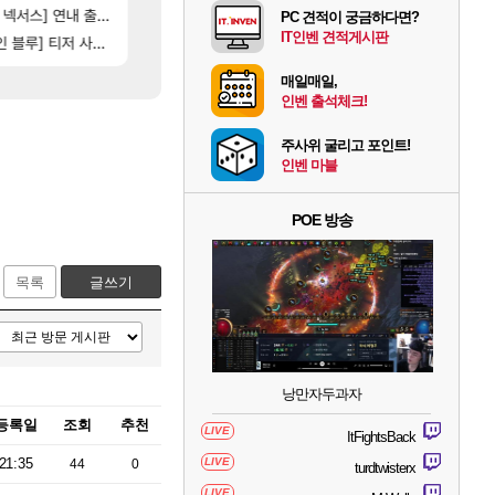
[101]
[76]
제나 ㄷㄷ
스] 연내 출시 예정
레테 재사용 17번 터짐
스위치2판 ‘몬헌 와일즈’, 30~40fps 목표 추
메이플
해외겜
PC 견적이 궁금하다면?
IT인벤 견적게시판
[118]
] 티저 사이트 오픈
벨가르딘 나이트메어 TOP 10 직업별 분포
비스트 오브 리인카네이션 오픈 트레일러
로아
PV
매일매일,
인벤 출석체크!
주사위 굴리고 포인트!
인벤 마블
POE 방송
목록
글쓰기
낭만자두과자
등록일
조회
추천
LIVE
ItFightsBack
21:35
LIVE
44
0
turdtwisterx
LIVE