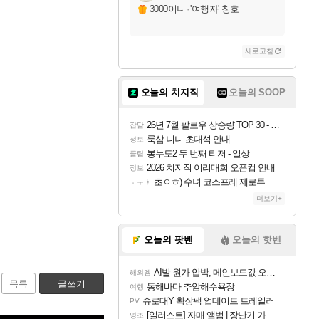
3000이니
·
'여행자' 칭호
새로고침
오늘의 치지직
오늘의 SOOP
26년 7월 팔로우 상승량 TOP 30 - 월간 치지직
잡담
룩삼 니니 초대석 안내
정보
봉누도2 두 번째 티저 - 일상
클립
2026 치지직 이리대회 오픈컵 안내
정보
초ㅇㅎ) 수녀 코스프레 제로투
ㅗㅜㅑ
더보기+
오늘의 팟벤
오늘의 핫벤
AI발 원가 압박, 메인보드값 오르나
해외겜
목록
글쓰기
동해바다 추암해수욕장
여행
슈로대Y 확장팩 업데이트 트레일러
PV
[일러스트] 자매 앨범 | 장난기 가득한 오후의 공원 (리메이크판)
명조