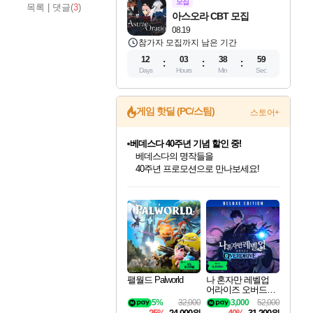
모집
목록
|
댓글(
3
)
아스오라 CBT 모집
08.19
참가자 모집까지 남은 기간
12
03
38
58
Days
Hours
Min
Sec
게임 핫딜 (PC/스팀)
스토어+
베데스다 40주년 기념 할인 중!
베데스다의 명작들을
40주년 프로모션으로 만나보세요!
인벤게임즈 8월 특별 할인!
드래곤소드: 어웨이크닝 입점!
문명 7 특별 할인!
귀무자: 검의 길 예약 판매 중!
비스트 오브 리인카네이션 정식 출시!
커세어 코브 출시 기념 할인!
더 렐릭 퍼스트 가디언 정식 출시
마블 투혼 파이팅 소울즈 예약 판매 중!
캡콤 프렌차이즈 할인 진행 중!
캡콤 일부 상품 상시 할인
스타워즈 은하계 레이서
로블록스 기프트 카드 공식 입점
인기 퍼블리셔 모음!
스팀으로 만나는 드래곤소드!
조선&고려 DLC 출시 예정
10% 할인과
게임프릭 신작 IP
해적'섬'을 발전시키자!
설화x하드코어 액션!
마블 히어로 총 출동&화려한 격투!
몬헌, 바하 등 인기 IP를
몬헌 와일즈 & 드래곤즈 도그마2
인벤게임즈에서 10% 추가 적립
Robux를 가장 안전하고
최대 90% 할인가를 만나보세요!
네이버혜택과 함께 만나보세요!
50%할인&추가 적립까지!
이니&베니 혜택까지!
네이버 혜택가와 함께 예약하세요!
할인&네이버혜택으로 만나보세요!
네이버페이 혜택과 만나보세요!
네이버 포인트 혜택까지!
할인가에 만나보세요!
일부 에디션 상시 할인!
혜택으로 예약 판매 중
편안하게 충전하세요
팰월드 Palworld
나 혼자만 레벨업
어라이즈 오버드라
이브 디럭스 에디션
5%
32,000
3,000
52,000
Solo Leveling Arise