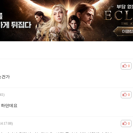
공감
비공
0
는건가
41)
공감
비공
0
 하던데요
14:17:08)
공감
비공
0