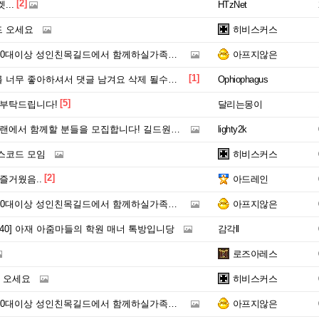
[2]
...
HTzNet
 오세요
히비스커스
0대이상 성인친목길드에서 함께하실가족분 모셔요==
아프지않은
[1]
무 좋아하셔서 댓글 남겨요 삭제 될수도 있지만요.
Ophiophagus
[5]
 부탁드립니다!
달리는몽이
클랜에서 함께할 분들을 모집합니다! 길드원40명
lighty2k
스코드 모임
히비스커스
[2]
즐거웠음..
아드레인
0대이상 성인친목길드에서 함께하실가족분 모셔요==
아프지않은
203040] 아재 아줌마들의 학원 매너 톡방입니당
감각ll
로즈아레스
 오세요
히비스커스
0대이상 성인친목길드에서 함께하실가족분 모셔요==
아프지않은