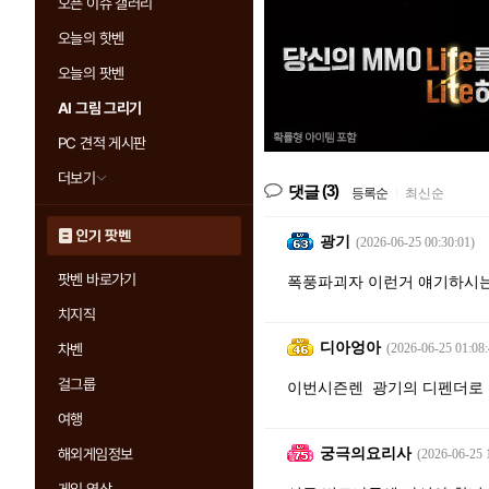
오픈 이슈 갤러리
오늘의 핫벤
오늘의 팟벤
AI 그림 그리기
PC 견적 게시판
더보기
(3)
댓글
등록순
|
최신순
인기 팟벤
광기
(2026-06-25 00:30:01)
팟벤 바로가기
폭풍파괴자 이런거 얘기하시
치지직
디아엉아
차벤
(2026-06-25 01:08:
걸그룹
이번시즌렌 광기의 디펜더로
여행
궁극의요리사
해외게임정보
(2026-06-25 