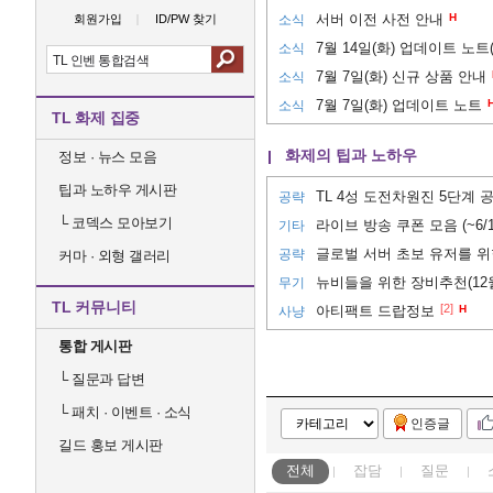
서버 이전 사전 안내
H
회원가입
ID/PW 찾기
소식
7월 14일(화) 업데이트 노트(7/
소식
7월 7일(화) 신규 상품 안내
소식
7월 7일(화) 업데이트 노트
소식
TL 화제 집중
화제의 팁과 노하우
정보 · 뉴스 모음
팁과 노하우 게시판
공략
└
코덱스 모아보기
라이브 방송 쿠폰 모음 (~6/1
기타
글로벌 서버 초보 유저를 위
공략
커마 · 외형 갤러리
뉴비들을 위한 장비추천(12
무기
TL 커뮤니티
[2]
아티팩트 드랍정보
H
사냥
통합 게시판
└
질문과 답변
└
패치 · 이벤트 · 소식
인증글
길드 홍보 게시판
전체
잡담
질문