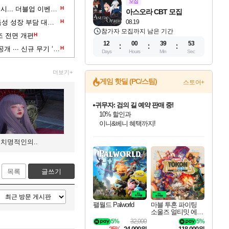
모집
엔씨 TL, 신규 아크 보스 ‘라무스’ 출시... 더블업 이벤트 진행
H
아스오라 CBT 모집
TL, 신규 전장 '봉인전' 업데이트...특성 성장 부담 대폭 완화
H
08.19
참가자 모집까지 남은 기간
조 전면 개편
H
12
00
39
52
엔씨 TL, '닉스' 업데이트 상세정보 공개 ∙∙∙ 신규 무기 ‘권갑’ 출시
H
Days
Hours
Min
Sec
더보기+
귀무자: 검의 길 예약 판매 중!
게임 핫딜 (PC/스팀)
스토어+
10% 할인과
이니&베니 혜택까지!
비스트 오브 리인카네이션 정식 출시!
게임프릭 신작 IP
네이버 혜택가와 함께 예약하세요!
인벤게임즈 8월 특별 할인!
드래곤소드: 어웨이크닝 입점!
문명 7 특별 할인!
커세어 코브 출시 기념 할인!
더 렐릭 퍼스트 가디언 정식 출시
베데스다 40주년 기념 할인 중!
마블 투혼 파이팅 소울즈 예약 판매 중!
캡콤 프렌차이즈 할인 진행 중!
캡콤 일부 상품 상시 할인
스타워즈 은하계 레이서
로블록스 기프트 카드 공식 입점
치명적인의..
인기 퍼블리셔 모음!
스팀으로 만나는 드래곤소드!
조선&고려 DLC 출시 예정
해적'섬'을 발전시키자!
설화x하드코어 액션!
베데스다의 명작들을
마블 히어로 총 출동&화려한 격투!
몬헌, 바하 등 인기 IP를
몬헌 와일즈 & 드래곤즈 도그마2
인벤게임즈에서 10% 추가 적립
Robux를 가장 안전하고
최대 90% 할인가를 만나보세요!
네이버혜택과 함께 만나보세요!
50%할인&추가 적립까지!
할인&네이버혜택으로 만나보세요!
네이버페이 혜택과 만나보세요!
40주년 프로모션으로 만나보세요!
네이버 포인트 혜택까지!
할인가에 만나보세요!
일부 에디션 상시 할인!
혜택으로 예약 판매 중
편안하게 충전하세요
목록
글쓰기
팰월드 Palworld
마블 투혼 파이팅
소울즈 얼티밋 에디
션 예약구매 MARV
5%
32,000
5%
EL Tokon Fighting S