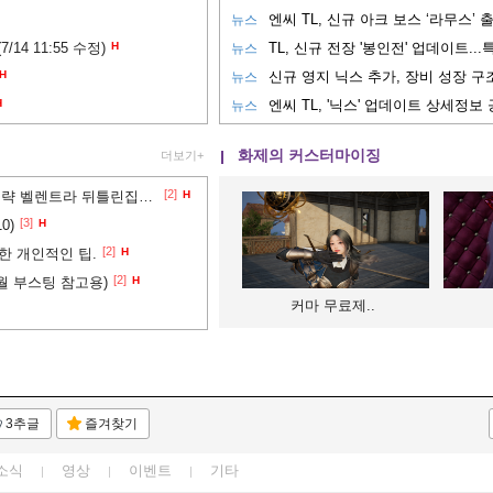
뉴스
14 11:55 수정)
H
뉴스
H
신규 영지 닉스 추가, 장비 성장 구
뉴스
H
뉴스
화제의 커스터마이징
더보기+
[2]
TL 4성 도전차원진 5단계 공략 벨렌트라 뒤틀린집착의밀실 쓰론앤리버티 Throne and Liberty
H
[3]
0)
H
[2]
한 개인적인 팁.
H
[2]
월 부스팅 참고용)
H
커마 무료제..
3추글
즐겨찾기
소식
영상
이벤트
기타