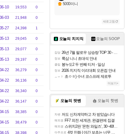
5000이니
06-10
19,553
0
06-03
21,948
0
새로고침
05-27
24,398
1
05-13
29,045
0
오늘의 치지직
오늘의 SOOP
05-13
29,077
0
26년 7월 팔로우 상승량 TOP 30 - 월간 치지직
잡담
룩삼 니니 초대석 안내
정보
05-13
29,197
0
봉누도2 두 번째 티저 - 일상
클립
04-22
36,279
0
2026 치지직 이리대회 오픈컵 안내
정보
초ㅇㅎ) 수녀 코스프레 제로투
ㅗㅜㅑ
04-22
36,136
0
더보기+
04-22
36,340
0
오늘의 팟벤
오늘의 핫벤
04-22
36,147
0
04-15
38,385
0
저도 신차계약하고 차 받았습니다
차벤
FF7 외전 세계관, 완결편에 집결
해외겜
04-15
38,479
0
스위치2판 ‘몬헌 와일즈’, 30~40fps 목표 추정
해외겜
4컷 만화 | 야간 보초는 너무 힘들어
04-15
38,398
0
아주프로