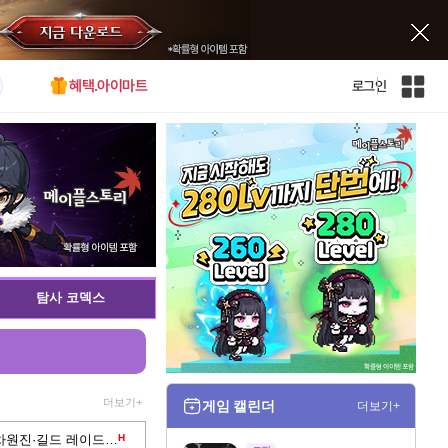
혜택.아이마트
로그인
인
벤
전
체
사
이
트
맵
탐사 코덱스
더보기+
게임 캘린더
더보기+
신규 아크보스 '라무스' 등장, 도전 차원진·길드 레이드 확장
H