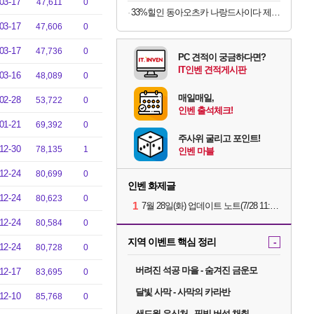
03-17
47,611
0
33%힐인 동아오츠카 나랑드사이다 제로, 오리지널, 345ml, 24개
03-17
47,606
0
03-17
47,736
0
PC 견적이 궁금하다면?
IT인벤 견적게시판
03-16
48,089
0
매일매일,
02-28
53,722
0
인벤 출석체크!
01-21
69,392
0
주사위 굴리고 포인트!
12-30
78,135
1
인벤 마블
12-24
80,699
0
인벤 화제글
12-24
80,623
0
1
7월 28일(화) 업데이트 노트(7/28 11:14 수정)
12-24
80,584
0
지역 이벤트 핵심 정리
-
12-24
80,728
0
버려진 석공 마을 - 숨겨진 금운모
12-17
83,695
0
달빛 사막 - 사막의 카라반
12-10
85,768
0
샌드웜 은신처 - 핏빛 버섯 채취