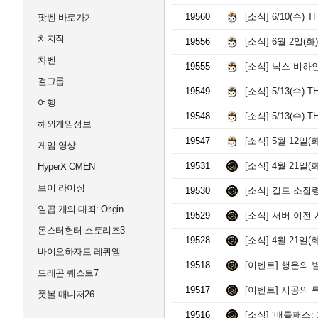
19560
[소식]
6/10(수) 
팟벤 바로가기
치지직
19556
[소식]
6월 2일(화)
차벤
19555
[소식]
닉스 비하인
걸그룹
19549
[소식]
5/13(수) 
여행
19548
[소식]
5/13(수) 
해외게임정보
19547
[소식]
5월 12일(화
게임 영상
19531
[소식]
4월 21일(
HyperX OMEN
브이 라이징
19530
[소식]
길드 소집령
일곱 개의 대죄: Origin
19529
[소식]
서버 이전 
몬스터헌터 스토리즈3
19528
[소식]
4월 21일(
바이오하자드 레퀴엠
19518
[이벤트]
행운의 별
드래곤 퀘스트7
19517
[이벤트]
시공의 특
풋볼 매니저26
19516
[소식]
‘배틀패스: 