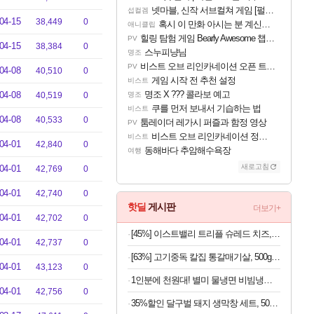
넷마블, 신작 서브컬쳐 게임 [펄 인 블루] 티저 사이트 오픈
섭컬겜
04-15
38,449
0
혹시 이 만화 아시는 분 계신가요
애니클립
힐링 탐험 게임 Bearly Awesome 챕터 1 트레일러
PV
04-15
38,384
0
스누피냥님
명조
비스트 오브 리인카네이션 오픈 트레일러
PV
04-08
40,510
0
게임 시작 전 추천 설정
비스트
명조 X ??? 콜라보 예고
04-08
40,519
0
명조
쿠를 먼저 보내서 기습하는 법
비스트
04-08
40,533
0
툼레이더 레가시 퍼즐과 함정 영상
PV
비스트 오브 리인카네이션 정보/공략글 모음
비스트
04-01
42,840
0
동해바다 추암해수욕장
여행
새로고침
04-01
42,769
0
04-01
42,740
0
핫딜
게시판
더보기+
04-01
42,702
0
[45%] 이스트밸리 트리플 슈레드 치즈, 1kg, 1개
04-01
42,737
0
[63%] 고기중독 칼집 통갈매기살, 500g, 2팩
04-01
43,123
0
1인분에 천원대! 별미 물냉면 비빔냉면 10인세트 (메밀/칡/도토리)
04-01
42,756
0
35%할인 달구벌 돼지 생막창 세트, 500g, 2봉