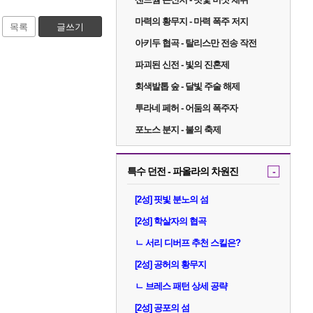
마력의 황무지 - 마력 폭주 저지
목록
글쓰기
아키두 협곡 - 탈리스만 전송 작전
파괴된 신전 - 빛의 진혼제
회색발톱 숲 - 달빛 주술 해제
투라네 페허 - 어둠의 폭주자
포노스 분지 - 불의 축제
특수 던전 - 파올라의 차원진
-
[2성] 핏빛 분노의 섬
[2성] 학살자의 협곡
ㄴ 서리 디버프 추천 스킬은?
[2성] 공허의 황무지
ㄴ 브레스 패턴 상세 공략
[2성] 공포의 섬