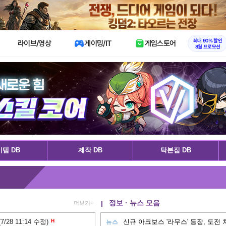
X
최대 90% 할인
라이브/영상
게이밍/IT
게임스토어
8월 프로모션
템 DB
제작 DB
탁본집 DB
정보 · 뉴스 모음
더보기+
28 11:14 수정)
H
뉴스