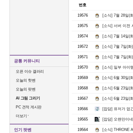
번호
19576
[소식]
7월 28일(화
19575
[소식]
서버 이전 
19574
[소식]
7월 14일(화
19572
[소식]
7월 7일(화
19571
[소식]
7월 7일(화
공통 커뮤니티
19570
[소식]
일부 아이템
오픈 이슈 갤러리
19569
[소식]
6월 30일(
오늘의 핫벤
19568
[소식]
6월 23일(화)
오늘의 팟벤
AI 그림 그리기
19567
[소식]
6월 23일(화) 업데이
PC 견적 게시판
19566
[잡담]
유저가 없
더보기
19565
[잡담]
오랜만이네요
인기 팟벤
19564
[소식]
THRONE A