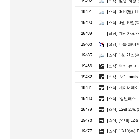
19492
[소식]
실명 계정 
19491
[소식]
3/16(월) 
19490
[소식]
3월 10일(화
19489
[잡담]
계신가요??
19488
[잡담]
다들 화이팅
19485
[소식]
1월 21일(
19483
[소식]
럭키 뉴 이
19482
[소식]
'NC Fam
19481
[소식]
네이버페이 즉
19480
[소식]
‘장인패스: 
19479
[소식]
12월 23일
19478
[소식]
[안내] 12
19477
[소식]
12/10(수)