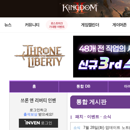
로스트아크
뉴스
커뮤니티
게임캘린더
게이머존
기대평 이벤트
홈
통합 DB
아이
쓰론 앤 리버티 인벤
통합 게시판
로그인하고
출석보상
받으세요!
패치 · 이벤트 · 소식
로그인
7월 28일(화) 업데이트 노트(7/
소식