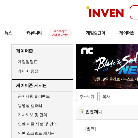
인
벤
로스트아크
뉴스
커뮤니티
게임캘린더
게이머존
기대평 이벤트
게이머존
게임일정표
게이머 평점
게이머존 게시판
공지사항 & 이벤트
주소보기
복사
동영상 갤러리
인벤제니
기사제보 및 건의
인벤 어플 제보 및 건의
[발표]
인벤 스크립트 게시판