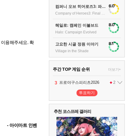
6.0
컴퍼니 오브 히어로즈3: 파이널 스탠드
Company of Heroes3: Final stand
8.0
헤일로: 캠페인 이볼브드
Halo: Campaign Evolved
 이용해주세요. 확
8.1
고요한 시골 정원 이야기
Village in the Shade
주간 TOP 게임 순위
더보기+
1
2
3
팰월드
프로야구스피리츠2026
어쌔신 크리드: 블랙 플래그 리싱크드
1
2
투표하기
4
드래곤소드 : 어웨이크닝
2
추천 코스프레 갤러리
5
블라인드 삼국
1
- 아이마트 인벤