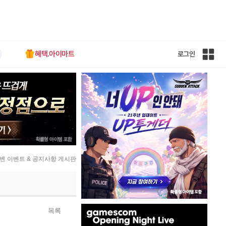
혜택.아이마트
로그인
인
벤
전
체
사
이
트
맵
벤 이벤트 & 공지사항 게시판
인
목록
벤
배