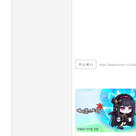
주소복사
https://www.inven.co.kr