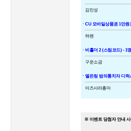
김민성
ㆍCU 모바일상품권 1만원권 
햐렌
ㆍ비홀더 2 (스팀코드) - 1
구운소금
ㆍ엘든링 밤의통치자 디럭스 
아즈샤라흥마
※ 이벤트 당첨자 안내 