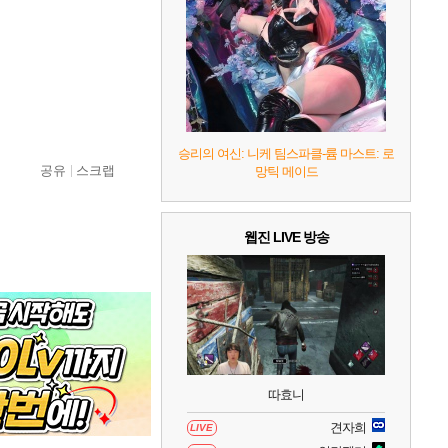
6
그랑블루 판타지 리링크 - 엔드리스 라그나로크
1
7
리듬 천국 미라클 스타즈
2
8
헤일로: 캠페인 이볼브드
2
승리의 여신: 니케 팀스파클-륨 마스트: 로
공유
스크랩
망틱 메이드
9
캡틴 츠바사 2 월드 파이터즈
웹진 LIVE 방송
10
레고 배트맨: 레거시 오브 더 다크 나이트
따효니
견자희
LIVE