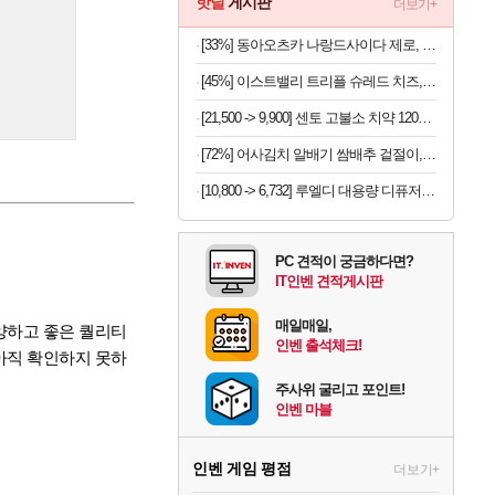
핫딜
게시판
더보기+
[33%] 동아오츠카 나랑드사이다 제로, 오리지널, 345ml, 24개
[45%] 이스트밸리 트리플 슈레드 치즈, 1kg, 1개
[21,500 -> 9,900] 센토 고불소 치약 120g x 4개
[72%] 어사김치 알배기 쌈배추 겉절이, 2kg, 1개
[10,800 -> 6,732] 루엘디 대용량 디퓨저 500ml
PC 견적이 궁금하다면?
IT인벤 견적게시판
매일매일,
양하고 좋은 퀄리티
인벤 출석체크!
아직 확인하지 못하
주사위 굴리고 포인트!
인벤 마블
인벤 게임 평점
더보기+