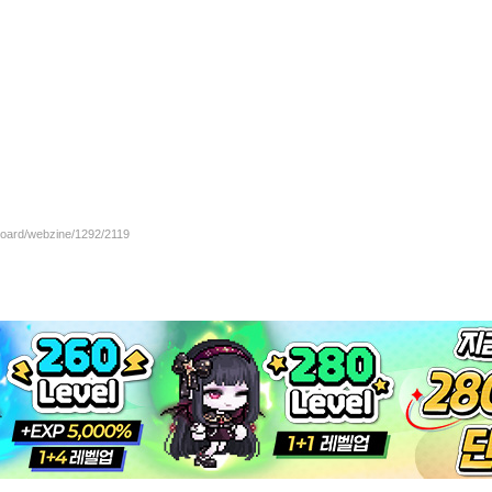
/board/webzine/1292/2119