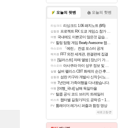
오늘의 팟벤
오늘의 핫벤
리싱크드 1.06 패치노트 (8/5)
리싱크드
프로젝트 RX 도쿄 게임쇼 참가 결정
섭컬겜
국내에도 이쁜곳이 많은것 같습니다
여행
힐링 탐험 게임 Bearly Awesome 챕터 1 트레일러
PV
「에린」 컨셉 포스터 공개
아스오라
FF7 외전 세계관, 완결편에 집결
해외겜
[일러스트] 자매 앨범 | 장난기 가득한 오후의 공원 (리메이크판)
명조
아사쿠라 마이 성우 정보 및 주요 필모
아스오라
실버 팰리스 CBT 화제의 순간·후기 모음
실팰
섬란 카구라 개발사 신작 [시노비 넥서스] 연내 출시 예정
섭컬겜
7년만에 가족여행을 다녀왔습니다.
여행
[여행_국내] 남해 독일마을
여행
탈콥 공식 코드 브리치 트레일러
PV
챕터별 길찾기/지도 공략 (1 ~ 12장)
비스트
툼레이더 레가시 퍼즐과 함정 영상
PV
새로고침