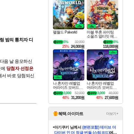
최대 90% 할인가를 만나보세요!
네이버혜택과 함께 만나보세요!
이니&베니 혜택까지!
네이버 혜택가와 함께 예약하세요!
할인&네이버혜택으로 만나보세요!
네이버페이 혜택과 만나보세요!
40주년 프로모션으로 만나보세요!
네이버 포인트 혜택까지!
할인가에 만나보세요!
일부 에디션 상시 할인!
혜택으로 예약 판매 중
편안하게 충전하세요
팰월드 Palworld
마블 투혼 파이팅
소울즈 얼티밋 에디
든링 밤의 통치자 디
션 예약구매 MARV
5%
32,000
5%
EL Tokon Fighting S
25%
24,000원
118,000원
ouls Ultimate Edition
Pre-Purchase
 다음 날 응모하신
문에
당첨자 선정은
에서 바로 당첨되신
나 혼자만 레벨업
나 혼자만 레벨업
어라이즈 오버드라
어라이즈 오버드라
이브 디럭스 에디션
이브 Solo Leveling A
3,000
52,000
3,000
46,000
Solo Leveling Arise
rise
40%
31,200원
40%
27,600원
Overdrive Deluxe Edi
tion
혜택.아이마트
더보기+
아기쿠키
님께서
(본편포함) 데이브 더
다이버 인 더 정글 번들 (스팀코드)
에