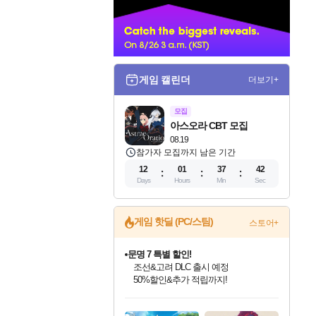
너
게임 캘린더
더보기+
모집
아스오라 CBT 모집
08.19
참가자 모집까지 남은 기간
12
01
37
41
Days
Hours
Min
Sec
게임 핫딜 (PC/스팀)
스토어+
문명 7 특별 할인!
조선&고려 DLC 출시 예정
50%할인&추가 적립까지!
인벤게임즈 8월 특별 할인!
드래곤소드: 어웨이크닝 입점!
귀무자: 검의 길 예약 판매 중!
비스트 오브 리인카네이션 정식 출시!
커세어 코브 출시 기념 할인!
더 렐릭 퍼스트 가디언 정식 출시
베데스다 40주년 기념 할인 중!
마블 투혼 파이팅 소울즈 예약 판매 중!
캡콤 프렌차이즈 할인 진행 중!
캡콤 일부 상품 상시 할인
스타워즈 은하계 레이서
로블록스 기프트 카드 공식 입점
인기 퍼블리셔 모음!
스팀으로 만나는 드래곤소드!
10% 할인과
게임프릭 신작 IP
해적'섬'을 발전시키자!
설화x하드코어 액션!
베데스다의 명작들을
마블 히어로 총 출동&화려한 격투!
몬헌, 바하 등 인기 IP를
몬헌 와일즈 & 드래곤즈 도그마2
인벤게임즈에서 10% 추가 적립
Robux를 가장 안전하고