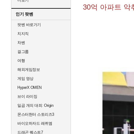
더보기
30억 아파트 악
인기 팟벤
팟벤 바로가기
치지직
차벤
걸그룹
여행
해외게임정보
게임 영상
HyperX OMEN
브이 라이징
일곱 개의 대죄: Origin
몬스터헌터 스토리즈3
바이오하자드 레퀴엠
드래곤 퀘스트7