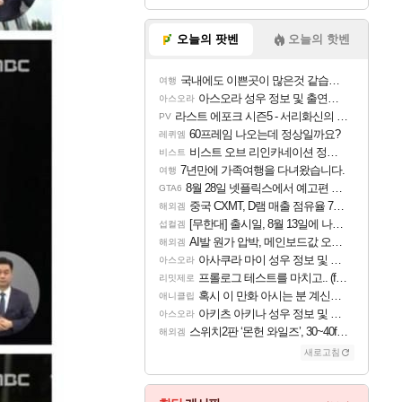
오늘의 팟벤
오늘의 핫벤
국내에도 이쁜곳이 많은것 같습니다
여행
아스오라 성우 정보 및 출연작 모음
아스오라
라스트 에포크 시즌5 - 서리화신의 분노 티저
PV
60프레임 나오는데 정상일까요?
레퀴엠
비스트 오브 리인카네이션 정보/공략글 모음
비스트
7년만에 가족여행을 다녀왔습니다.
여행
8월 28일 넷플릭스에서 예고편 공개 예정
GTA6
중국 CXMT, D램 매출 점유율 7%…글로벌 4위로 부상
해외겜
[무한대] 출시일, 8월 13일에 나오나
섭컬겜
AI발 원가 압박, 메인보드값 오르나
해외겜
아사쿠라 마이 성우 정보 및 주요 필모
아스오라
프롤로그 테스트를 마치고.. (feat. 리아)
리밋제로
혹시 이 만화 아시는 분 계신가요
애니클립
아키츠 아키나 성우 정보 및 주요 필모
아스오라
스위치2판 ‘몬헌 와일즈’, 30~40fps 목표 추정
해외겜
새로고침