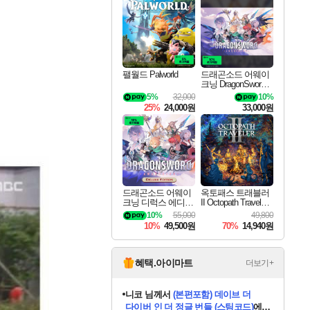
최대 90% 할인가를 만나보세요!
네이버혜택과 함께 만나보세요!
50%할인&추가 적립까지!
이니&베니 혜택까지!
네이버 혜택가와 함께 예약하세요!
할인&네이버혜택으로 만나보세요!
네이버페이 혜택과 만나보세요!
40주년 프로모션으로 만나보세요!
할인가에 만나보세요!
일부 에디션 상시 할인!
혜택으로 예약 판매 중
편안하게 충전하세요
팰월드 Palworld
드래곤소드 어웨이
크닝 DragonSword A
wakening
5%
32,000
10%
25%
24,000원
33,000원
드래곤소드 어웨이
옥토패스 트래블러
크닝 디럭스 에디션
II Octopath Traveler I
DragonSword Awake
I
10%
55,000
49,800
ning Deluxe Edition
10%
49,500원
70%
14,940원
혜택.아이마트
더보기+
니코
님께서
(본편포함) 데이브 더
다이버 인 더 정글 번들 (스팀코드)
에