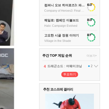
6.0
컴퍼니 오브 히어로즈3: 파이널 스탠드
Company of Heroes3: Final stand
8.0
헤일로: 캠페인 이볼브드
Halo: Campaign Evolved
8.1
고요한 시골 정원 이야기
Village in the Shade
주간 TOP 게임 순위
더보기+
1
2
3
4
5
팰월드
프로야구스피리츠2026
드래곤소드 : 어웨이크닝
블라인드 삼국
어쌔신 크리드: 블랙 플래그 리싱크드
1
2
2
1
투표하기
6
그랑블루 판타지 리링크 - 엔드리스 라그나로크
1
추천 코스프레 갤러리
7
리듬 천국 미라클 스타즈
2