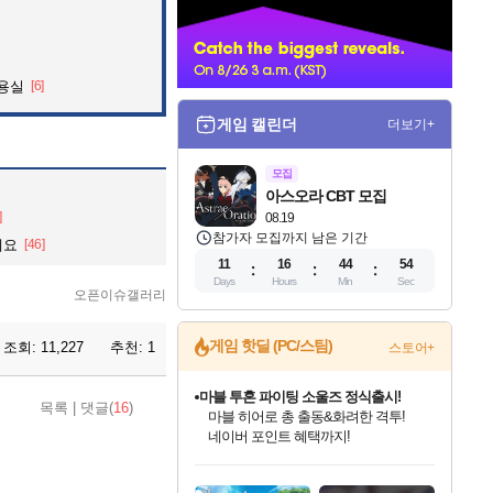
너
미용실
[6]
게임 캘린더
더보기+
모집
아스오라 CBT 모집
]
08.19
참가자 모집까지 남은 기간
네요
[46]
11
16
44
52
Days
Hours
Min
Sec
오픈이슈갤러리
게임 핫딜 (PC/스팀)
조회:
11,227
추천:
1
스토어+
마블 투혼 파이팅 소울즈 정식출시!
목록
|
댓글(
16
)
마블 히어로 총 출동&화려한 격투!
네이버 포인트 혜택까지!
인벤게임즈 8월 특별 할인!
드래곤소드: 어웨이크닝 입점!
문명 7 특별 할인!
귀무자: 검의 길 예약 판매 중!
비스트 오브 리인카네이션 정식 출시!
커세어 코브 출시 기념 할인!
더 렐릭 퍼스트 가디언 정식 출시
베데스다 40주년 기념 할인 중!
캡콤 프렌차이즈 할인 진행 중!
캡콤 일부 상품 상시 할인
스타워즈 은하계 레이서
로블록스 기프트 카드 공식 입점
인기 퍼블리셔 모음!
스팀으로 만나는 드래곤소드!
조선&고려 DLC 출시 예정
10% 할인과
게임프릭 신작 IP
해적'섬'을 발전시키자!
설화x하드코어 액션!
베데스다의 명작들을
몬헌, 바하 등 인기 IP를
몬헌 와일즈 & 드래곤즈 도그마2
인벤게임즈에서 10% 추가 적립
Robux를 가장 안전하고