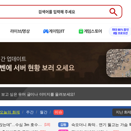
Submit
최대 90% 할인
라이브/영상
게이밍/IT
게임스토어
8월 프로모션
 보고 싶은 유머 글이나 이미지를 올려보세요!
오늘의 화제
주간
월간
이슈
지난 화
수심 3m 호수 뛰어든 60대 의인
[18]
슥오더니 촤악.. 연기 뚫고는 가슴 툭툭.. 지나가
감동