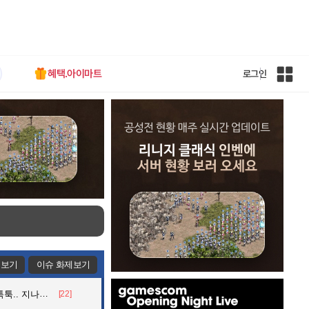
혜택.아이마트
로그인
인
벤
전
체
사
이
트
맵
제보기
이슈 화제보기
인
던 아재의 정체
[22]
벤
배