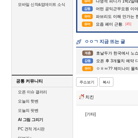
나영석 피디가 1박2일
유머
모바일 신작&업데이트 소식
어떤 공익근무요원 이
감동
파브리도 이해 안가는 
유머
요즘 폐미 근황.
[45]
유머
ㅇㅇㄱ 지금 뜨는 글
호날두가 한국에서 노쇼를
계층
오픈 후 3개월치 예약 
감동
ㅇㅎㅂ?? 제미나이 몰
유머
공통 커뮤니티
주소보기
복사
오픈 이슈 갤러리
치킨
오늘의 핫벤
오늘의 팟벤
[기타]
AI 그림 그리기
PC 견적 게시판