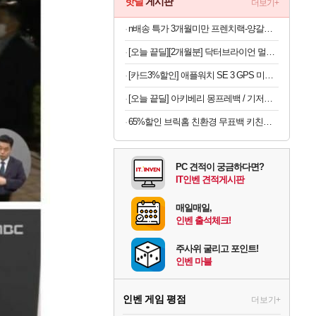
핫딜
게시판
더보기+
n배송 특가 3개월미만 프렌치랙-양갈비 양고기 밀키트 캠핑 쉽새끼 목초육 프랜치랙 프렌치렉 [원산지:뉴질랜드]
[오늘 끝딜][2개월분] 닥터브라이언 멀티비타민 피치 레몬맛 젤리 멀티구미 100구미, 2개
[카드3%할인] 애플워치 SE 3 GPS 미드나이트, 44mm, 미드나이트 스포츠밴드 (M/L)
[오늘 끝딜] 아키베리 몽프레백 / 기저귀가방 백팩 보냉이너백 물티슈파우치 포함 시그니처
65%할인 브릭홈 친환경 무표백 키친타올, 150매, 6롤
PC 견적이 궁금하다면?
IT인벤 견적게시판
매일매일,
인벤 출석체크!
주사위 굴리고 포인트!
인벤 마블
인벤 게임 평점
더보기+