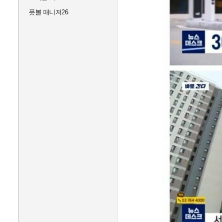
풋볼 매니저26