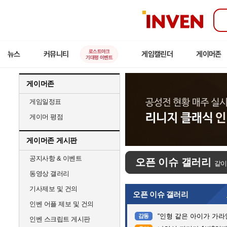
인
벤
로스트아크
뉴스
커뮤니티
게임캘린더
게이머존
기대평 이벤트
게이머존
게임일정표
게이머 평점
게이머존 게시판
공지사항 & 이벤트
오픈 이슈 갤러리
같이
동영상 갤러리
기사제보 및 건의
오픈 이슈 갤러리
인벤 어플 제보 및 건의
“인형 같은 아이가 가라앉는데”…
감동
인벤 스크립트 게시판