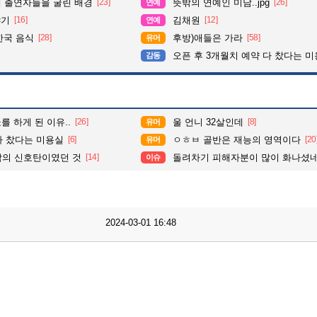
때 출연자들을 굴린 배경
[23]
뜻밖의 연예인 미담..jpg
[26]
연예
야기
[16]
김채원
[12]
연예
한국 음식
[28]
후방)애들은 가라
[58]
유머
오픈 후 3개월치 예약 다 찼다는 
감동
 하게 된 이유..
[26]
울 언니 32살인데
[8]
유머
다 찼다는 미용실
[6]
ㅇㅎㅂ 골반은 재능의 영역이다
[20
유머
락의 신호탄이였던 것
[14]
돌려차기 피해자분이 많이 화나셨
이슈
2024-03-01 16:48