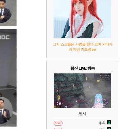
8
헤일로: 캠페인 이볼브드
2
9
캡틴 츠바사 2 월드 파이터즈
10
레고 배트맨: 레거시 오브 더 다크 나이트
그 비스크돌은 사랑을 한다 코마 키타가
와 마린 리즈큥 ver
웹진 LIVE 방송
엘시
후추
LIVE