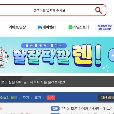
Submit
최대 90% 할인
라이브/영상
게이밍/IT
게임스토어
8월 프로모션
 보고 싶은 유머 글이나 이미지를 올려보세요!
오늘의 화제
주간
월간
이슈
지난 화
17]
“인형 같은 아이가 가라앉는데”…수심 3m 호수 뛰
감동