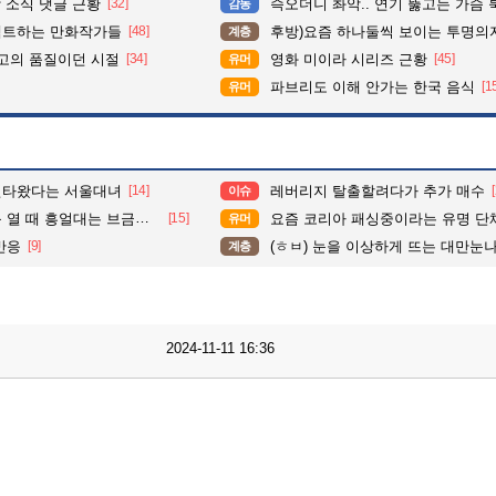
 소식 댓글 근황
[32]
슥오더니 촤악.. 연기 뚫고는 가슴 툭툭.. 지나가
감동
펙트하는 만화작가들
[48]
후방)요즘 하나둘씩 보이는 투명의
계층
최고의 품질이던 시절
[34]
영화 미이라 시리즈 근황
[45]
유머
파브리도 이해 안가는 한국 음식
[1
유머
현타왔다는 서울대녀
[14]
레버리지 탈출할려다가 추가 매수
이슈
흥얼대는 브금이 궁금했던 일본인
[15]
요즘 코리아 패싱중이라는 유명 단
유머
반응
[9]
(ㅎㅂ) 눈을 이상하게 뜨는 대만눈
계층
2024-11-11 16:36