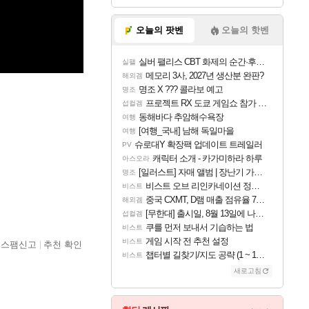
오늘의 팟벤
오늘의 핫벤
실버 팰리스 CBT 화제의 순간·후기 모음
실팰
메모리 3사, 2027년 생산분 완판?
해외겜
명조 X ??? 콜라보 예고
명조
프로젝트 RX 도쿄 게임쇼 참가 결정
섭컬겜
동해바다 추암해수욕장
여행
[여행_국내] 남해 독일마을
여행
슈로대Y 확장팩 업데이트 트레일러
PV
캐릭터 소개 - 카가미하라 하루
아스오라
[일러스트] 자매 앨범 | 장난기 가득한 오후의 공원 (리메이크판)
명조
비스트 오브 리인카네이션 정보/공략글 모음
비스트
중국 CXMT, D램 매출 점유율 7%…글로벌 4위로 부상
해외겜
[무한대] 출시일, 8월 13일에 나오나
섭컬겜
쿠를 먼저 보내서 기습하는 법
비스트
게임 시작 전 추천 설정
비스트
스팸신고
추천 확인
챕터별 길찾기/지도 공략 (1 ~ 12장)
비스트
새로고침