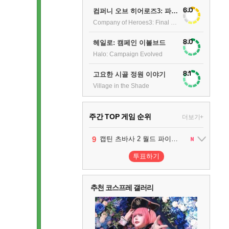
6.0
컴퍼니 오브 히어로즈3: 파이널 스탠드
Company of Heroes3: Final stand
8.0
헤일로: 캠페인 이볼브드
Halo: Campaign Evolved
8.1
고요한 시골 정원 이야기
Village in the Shade
주간 TOP 게임 순위
더보기+
1
2
3
4
5
6
7
8
9
팰월드
프로야구스피리츠2026
드래곤소드 : 어웨이크닝
블라인드 삼국
리듬 천국 미라클 스타즈
헤일로: 캠페인 이볼브드
캡틴 츠바사 2 월드 파이터즈
어쌔신 크리드: 블랙 플래그 리싱크드
그랑블루 판타지 리링크 - 엔드리스 라그나로크
1
2
2
1
1
2
2
투표하기
10
레고 배트맨: 레거시 오브 더 다크 나이트
추천 코스프레 갤러리