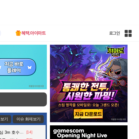
혜택.아이마트
로그인
인
벤
전
체
사
이
트
맵
제보기
이슈 화제보기
인
어든 60대 의인
[14]
벤
배