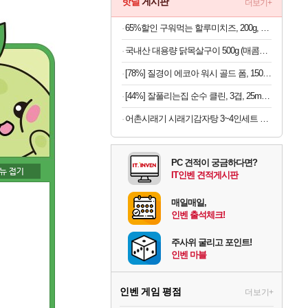
핫딜
게시판
더보기+
65%할인 구워먹는 할루미치즈, 200g, 3개
국내산 대용량 닭목살구이 500g (매콤or달콤)
[78%] 질경이 에코아 워시 골드 폼, 150g, 1개
[44%] 잘풀리는집 순수 클린, 3겹, 25m, 30롤, 2팩
어촌시래기 시래기감자탕 3~4인세트 3.2kg내외 (라면사리 서비스)
PC 견적이 궁금하다면?
IT인벤 견적게시판
매일매일,
인벤 출석체크!
주사위 굴리고 포인트!
인벤 마블
인벤 게임 평점
더보기+