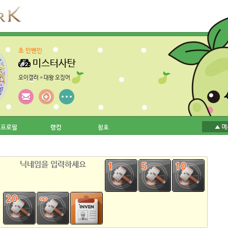
초 인벤인
미스터사탄
오이갤러 = 대왕 오징어
프로필
랭킹
칭호
1번
5번
10번
20번
모두
검색