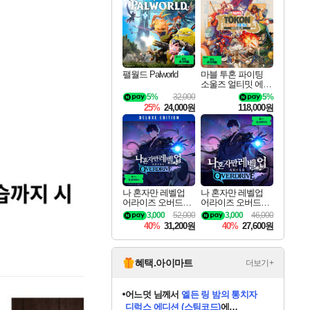
최대 90% 할인가를 만나보세요!
네이버혜택과 함께 만나보세요!
50%할인&추가 적립까지!
이니&베니 혜택까지!
네이버 혜택가와 함께 예약하세요!
할인&네이버혜택으로 만나보세요!
네이버페이 혜택과 만나보세요!
네이버 포인트 혜택까지!
할인가에 만나보세요!
일부 에디션 상시 할인!
혜택으로 예약 판매 중
편안하게 충전하세요
팰월드 Palworld
마블 투혼 파이팅
소울즈 얼티밋 에디
션 예약구매 MARV
5%
32,000
5%
EL Tokon Fighting S
25%
24,000원
118,000원
ouls Ultimate Edition
Pre-Purchase
나 혼자만 레벨업
나 혼자만 레벨업
어라이즈 오버드라
어라이즈 오버드라
이브 디럭스 에디션
이브 Solo Leveling A
3,000
52,000
3,000
46,000
Solo Leveling Arise
rise
40%
31,200원
40%
27,600원
Overdrive Deluxe Edi
tion
혜택.아이마트
더보기+
어느덧
님께서
엘든 링 밤의 통치자
디럭스 에디션 (스팀코드)
에