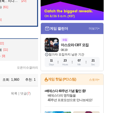
던 아재의 정체
[20]
너
자
[61]
5]
게임 캘린더
더보기+
모집
[22]
아스오라 CBT 모집
체
[11]
08.19
참가자 모집까지 남은 기간
나
[9]
11
23
07
20
Days
Hours
Min
Sec
오픈이슈갤러리
게임 핫딜 (PC/스팀)
조회:
1,860
추천:
1
스토어+
베데스다 40주년 기념 할인 중!
목록
|
댓글(
7
)
베데스다의 명작들을
40주년 프로모션으로 만나보세요!
인벤게임즈 8월 특별 할인!
드래곤소드: 어웨이크닝 입점!
문명 7 특별 할인!
귀무자: 검의 길 예약 판매 중!
비스트 오브 리인카네이션 정식 출시!
커세어 코브 출시 기념 할인!
더 렐릭 퍼스트 가디언 정식 출시
마블 투혼 파이팅 소울즈 예약 판매 중!
캡콤 프렌차이즈 할인 진행 중!
캡콤 일부 상품 상시 할인
스타워즈 은하계 레이서
로블록스 기프트 카드 공식 입점
인기 퍼블리셔 모음!
스팀으로 만나는 드래곤소드!
조선&고려 DLC 출시 예정
10% 할인과
게임프릭 신작 IP
해적'섬'을 발전시키자!
설화x하드코어 액션!
마블 히어로 총 출동&화려한 격투!
몬헌, 바하 등 인기 IP를
몬헌 와일즈 & 드래곤즈 도그마2
인벤게임즈에서 10% 추가 적립
Robux를 가장 안전하고