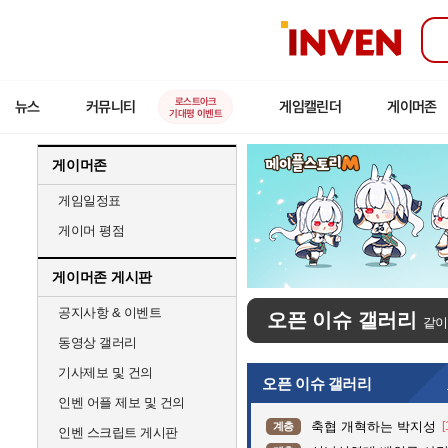
인
벤
로스트아크
뉴스
커뮤니티
게임캘린더
게이머존
기대평 이벤트
게이머존
게임일정표
게이머 평점
게이머존 게시판
공지사항 & 이벤트
오픈 이슈 갤러리
같이
동영상 갤러리
기사제보 및 건의
오픈 이슈 갤러리
인벤 어플 제보 및 건의
축협 개혁하는 박지성
[
계층
인벤 스크립트 게시판