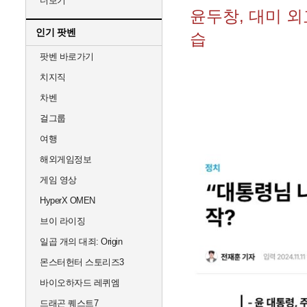
더보기
윤두창, 대미 외
인기 팟벤
습
팟벤 바로가기
치지직
차벤
걸그룹
여행
해외게임정보
게임 영상
HyperX OMEN
브이 라이징
일곱 개의 대죄: Origin
몬스터헌터 스토리즈3
바이오하자드 레퀴엠
드래곤 퀘스트7