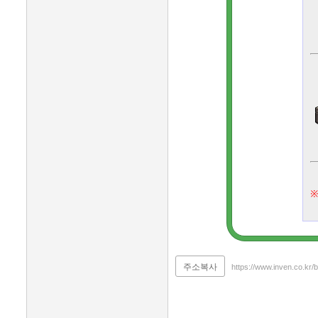
※
주소복사
https://www.inven.co.kr