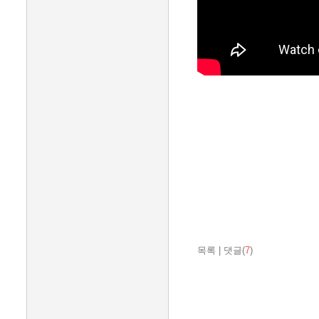
목록
|
댓글(
7
)