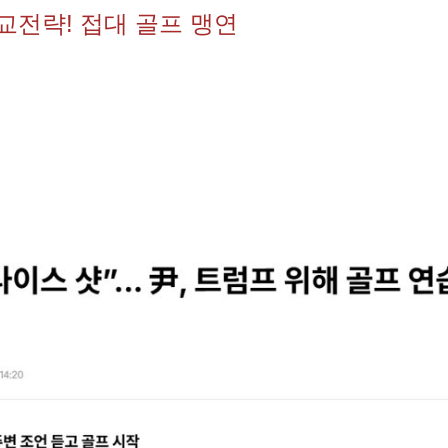
교전략! 접대 골프 맹연