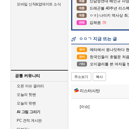
신남성연대 배인규 사망
계층
모바일 신작&업데이트 소식
드래곤볼 40주년 리스
계층
ㅇㅎ) 나이키 역사상 
계층
김채원
[9]
연예
ㅇㅇㄱ 지금 뜨는 글
에타에서 원나잇하다 
유머
한국인들이 호텔문 처음 열 때 
유머
오이갤러를 본 여자들 
기타
공통 커뮤니티
주소보기
복사
오픈 이슈 갤러리
미스터사탄
오늘의 핫벤
오늘의 팟벤
[이슈]
AI 그림 그리기
PC 견적 게시판