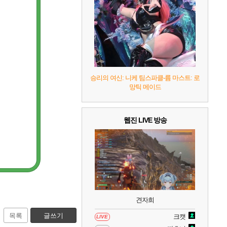
승리의 여신: 니케 팀스파클-륨 마스트: 로
망틱 메이드
웹진 LIVE 방송
견자희
목록
글쓰기
크캣
LIVE