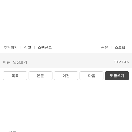
추천확인
신고
스팸신고
공유
스크랩
메뉴
인장보기
EXP 19%
목록
본문
이전
다음
댓글쓰기