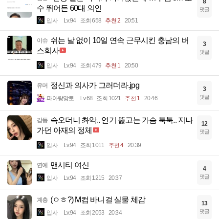
8
수 뛰어든 60대 의인
댓글
입사
Lv.94
조회 658
추천 2
20:51
쉬는 날 없이 10일 연속 근무시킨 충남의 버
이슈
3
스회사
댓글
입사
Lv.94
조회 479
추천 1
20:50
정신과 의사가 그러더라.jpg
유머
3
댓글
파아랑망토
Lv.68
조회 1021
추천 1
20:46
슥오더니 촤악.. 연기 뚫고는 가슴 툭툭.. 지나
감동
12
가던 아재의 정체
댓글
입사
Lv.94
조회 1011
추천 4
20:39
맨시티 여신
연예
4
댓글
입사
Lv.94
조회 1215
20:37
(ㅇㅎ?) M컵 바니걸 실물 체감
계층
13
댓글
입사
Lv.94
조회 2053
20:34