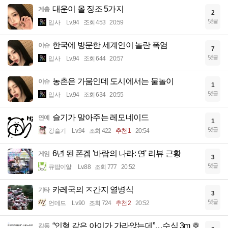
대운이 올 징조 5가지
계층
2
댓글
입사
Lv.94
조회 453
20:59
한국에 방문한 세계인이 놀란 폭염
이슈
7
댓글
입사
Lv.94
조회 644
20:57
농촌은 가뭄인데 도시에서는 물놀이
이슈
1
댓글
입사
Lv.94
조회 634
20:55
슬기가 말아주는 레모네이드
연예
1
댓글
강슬기
Lv.94
조회 422
추천 1
20:54
6년 된 폰겜 '바람의 나라: 연' 리뷰 근황
게임
3
댓글
큐땁이알
Lv.88
조회 777
20:52
카레국의 ㅈ간지 열병식
기타
3
댓글
언데드
Lv.90
조회 724
추천 2
20:52
“인형 같은 아이가 가라앉는데”…수심 3m 호
감동