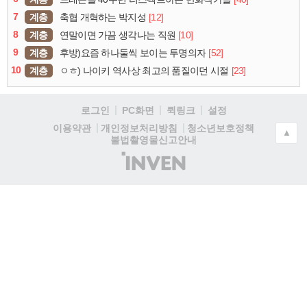
7
계층
[12]
축협 개혁하는 박지성
8
계층
[10]
연말이면 가끔 생각나는 직원
9
계층
[52]
후방)요즘 하나둘씩 보이는 투명의자
10
계층
[23]
ㅇㅎ) 나이키 역사상 최고의 품질이던 시절
로그인
PC화면
퀵링크
설정
청소년보호정책
이용약관
개인정보처리방침
▲
불법촬영물신고안내
(주)
인
벤