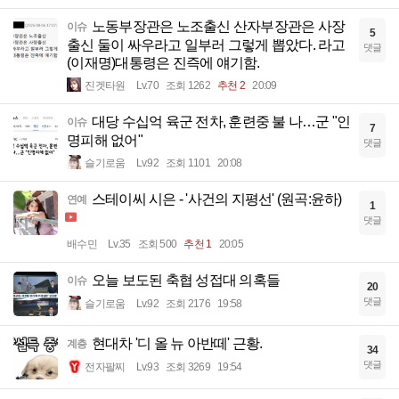
노동부장관은 노조출신 산자부장관은 사장
이슈
5
출신 둘이 싸우라고 일부러 그렇게 뽑았다. 라고
댓글
(이재명)대통령은 진즉에 얘기함.
진겟타원
Lv.70
조회 1262
추천 2
20:09
대당 수십억 육군 전차, 훈련중 불 나…군 "인
이슈
7
명피해 없어"
댓글
슬기로움
Lv.92
조회 1101
20:08
스테이씨 시은 - '사건의 지평선' (원곡:윤하)
연예
1
댓글
배수민
Lv.35
조회 500
추천 1
20:05
오늘 보도된 축협 성접대 의혹들
이슈
20
댓글
슬기로움
Lv.92
조회 2176
19:58
현대차 '디 올 뉴 아반떼' 근황.
계층
34
댓글
전자팔찌
Lv.93
조회 3269
19:54