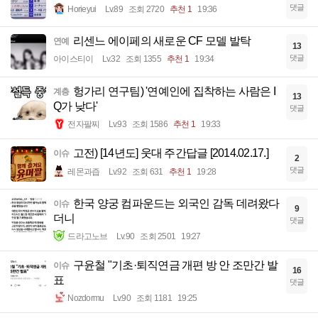
댓글
Horieyui
Lv.89
조회 2720
추천 1
19:36
리센느 에이페의 새로운 CF 모델 발탁
연예
13
댓글
아이스티이
Lv.32
조회 1355
추천 1
19:34
헝가리 연구팀) '연예인에 집착하는 사람은 I
계층
13
Q가 낮다'
댓글
전자팔찌
Lv.93
조회 1586
추천 1
19:33
고전) [14년도] 웃대 주간답글 [2014.02.17.]
이슈
2
댓글
레몬과즙
Lv.92
조회 631
추천 1
19:28
한국 양궁 컴파운드는 외국인 감독 데려왔다
이슈
9
더니
댓글
드라고노브
Lv.90
조회 2501
19:27
구윤철 "기초·퇴직연금 개편 방 안 조만간 발
이슈
16
표
댓글
Nozdormu
Lv.90
조회 1181
19:25