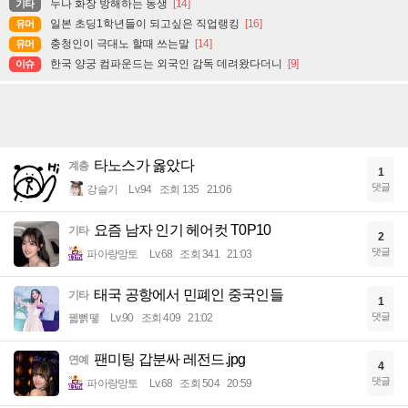
누나 화장 방해하는 동생
[14]
기타
일본 초딩1학년들이 되고싶은 직업랭킹
[16]
유머
충청인이 극대노 할때 쓰는말
[14]
유머
한국 양궁 컴파운드는 외국인 감독 데려왔다더니
[9]
이슈
타노스가 옳았다
계층
1
댓글
강슬기
Lv.94
조회 135
21:06
요즘 남자 인기 헤어컷 T0P10
기타
2
댓글
파아랑망토
Lv.68
조회 341
21:03
태국 공항에서 민폐인 중국인들
기타
1
댓글
꿻뻵뗗
Lv.90
조회 409
21:02
팬미팅 갑분싸 레전드.jpg
연예
4
댓글
파아랑망토
Lv.68
조회 504
20:59