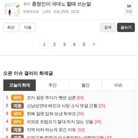
충청인이 극대노 할때 쓰는말
유머
14
댓글
하루5프로
Lv.50
조회 2539
19:22
최근
다음
검색
글쓰기
1
2
3
4
5
오픈 이슈 갤러리 화제글
오늘의 화제
주간
월간
이슈
1
유머
[89]
조카 용돈 주다가 뺏은 삼촌
2
계층
[25]
신남성연대 배인규 사망 소식 댓글 근황
3
유머
[36]
한복 잘못 입혀 보낸 학부모
4
유머
[39]
의외로 트럼프가 절대 하지 않는 것들
5
계층
[63]
지역 비하 하는게 웃긴 이유.
6
계층
[40]
드래곤볼 40주년 리스펙트하는 만화작가들