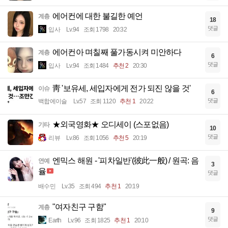
에어컨에 대한 불길한 예언
계층
18
댓글
입사
Lv.94
조회 1798
20:32
에어컨아 며칠째 풀가동시켜 미안하다
계층
6
댓글
입사
Lv.94
조회 1484
추천 2
20:30
靑 '보유세, 세입자에게 전가 되진 않을 것'
이슈
6
댓글
백합에이슬
Lv.57
조회 1120
추천 1
20:22
★외국영화★ 오디세이 (스포없음)
기타
10
댓글
리뷰
Lv.86
조회 1056
추천 5
20:19
엔믹스 해원 - '피차일반'(彼此一般) / 원곡: 음
연예
3
율
댓글
배수민
Lv.35
조회 494
추천 1
20:19
"여자친구 구함"
계층
9
댓글
Earth
Lv.96
조회 1825
추천 1
20:10