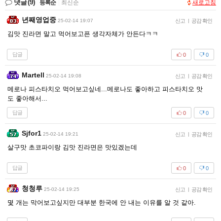
댓글
(9)
등록순
|
최신순
새로고침
년째영업중
25-02-14 19:07
신고
|
공감 확인
김맛 진라면 말고 먹어보고픈 생각자체가 안든다ㅋㅋ
답글
0
0
Martell
25-02-14 19:08
신고
|
공감 확인
메로나 피스타치오 먹어보고싶네...메로나도 좋아하고 피스타치오 맛
도 좋아해서...
답글
0
0
Sjfor1
25-02-14 19:21
신고
|
공감 확인
살구맛 초코파이랑 김맛 진라면은 맛있겠는데
답글
0
0
청청루
25-02-14 19:25
신고
|
공감 확인
몇 개는 막어보고싶지만 대부분 한국에 안 내는 이유를 알 것 같아.