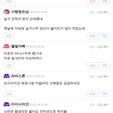
답글
0
0
사랑방손님
25-02-14 19:42
신고
|
공감 확인
살구 안먹어 본지 오래됐네
옛날에 마당에 살구나무 있어서 떨어진거 많이 먹었는데
답글
0
0
별빛아빠
25-02-14 19:49
신고
|
공감 확인
타로맛 바나나우유 땡기네
타로 밀크티맛 비슷하려나
답글
0
0
라바스톤
25-02-14 20:13
신고
|
공감 확인
피스타치오 메로나랑 마알라맛 꼬북칩은 궁금하네요
답글
0
0
카이시리안
25-02-14 22:44
신고
|
공감 확인
신라면 똠양맛은 팔아요 인터넷으로 먹어봄