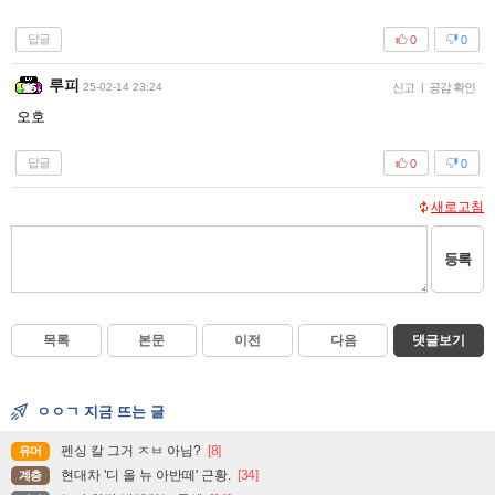
답글
0
0
루피
25-02-14 23:24
신고
|
공감 확인
오호
답글
0
0
새로고침
등록
목록
본문
이전
다음
댓글보기
ㅇㅇㄱ 지금 뜨는 글
펜싱 칼 그거 ㅈㅂ 아님?
[8]
유머
현대차 '디 올 뉴 아반떼' 근황.
[34]
계층