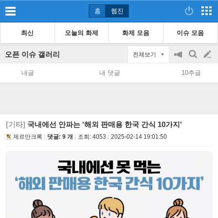
홈
웹진
최신
오늘의 화제
화제 모음
이슈 모음
오픈 이슈 갤러리
전체보기
공
검
글
지
색
내글
내 댓글
10추글
on/off
쓰
기
[기타]
국내에선 안파는 '해외 판매용 한국 간식 10가지'
제르만크록
댓글: 9 개
조회:
4053
2025-02-14 19:01:50