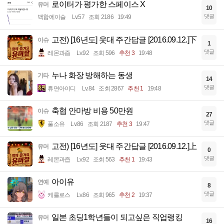
로이터가 평가한 스페이스 X
유머
10
댓글
백합에이슬
Lv.57
조회 2186
19:49
고전) [16년도] 웃대 주간답글 [2016.09.12.]下
이슈
1
댓글
레몬과즙
Lv.92
조회 596
추천 3
19:48
누나 화장 방해하는 동생
기타
14
댓글
휴면아이디
Lv.84
조회 2867
추천 1
19:48
축협 안마방 비용 50만원
이슈
27
댓글
풀소유
Lv.86
조회 2187
추천 3
19:47
고전) [16년도] 웃대 주간답글 [2016.09.12.]上
유머
0
댓글
레몬과즙
Lv.92
조회 563
추천 1
19:43
아이유
연예
8
댓글
케를로스
Lv.86
조회 965
추천 2
19:37
일본 초딩1학년들이 되고싶은 직업랭킹
유머
16