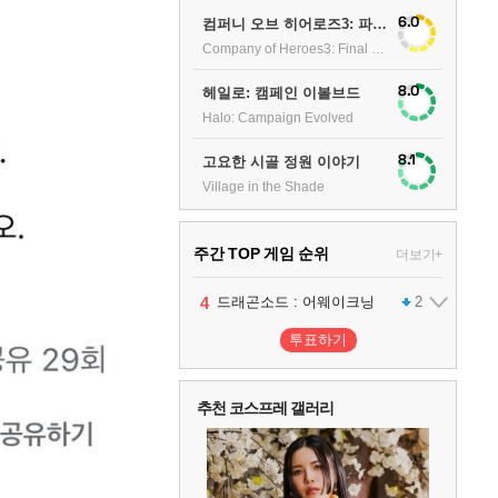
6.0
컴퍼니 오브 히어로즈3: 파이널 스탠드
Company of Heroes3: Final stand
8.0
헤일로: 캠페인 이볼브드
Halo: Campaign Evolved
8.1
고요한 시골 정원 이야기
Village in the Shade
주간 TOP 게임 순위
더보기+
1
2
3
4
5
팰월드
프로야구스피리츠2026
드래곤소드 : 어웨이크닝
블라인드 삼국
어쌔신 크리드: 블랙 플래그 리싱크드
1
2
2
1
투표하기
6
그랑블루 판타지 리링크 - 엔드리스 라그나로크
1
추천 코스프레 갤러리
7
리듬 천국 미라클 스타즈
2