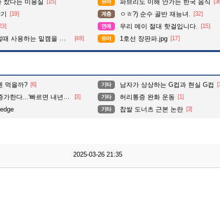
다 찼다는 미용실
[15]
파브리도 이해 안가는 한국 음식
[3
유머
야기
[19]
ㅇㅎ?) 순수 골반 재능녀.
[32]
계층
23]
우리 메이 절대 핫걸입니다.
[15]
연예
 사용하는 밑캠을 알아보자
[48]
1호선 장판파.jpg
[17]
유머
멘 먹을까?
[6]
남자가 상상하는 G컵과 현실 G컵
[
기타
...'빠르면 내년부터 상용화'
[3]
허리통증 완화 운동
[1]
기타
edge
찹쌀 도너츠 근본 논란
[3]
기타
2025-03-26 21:35