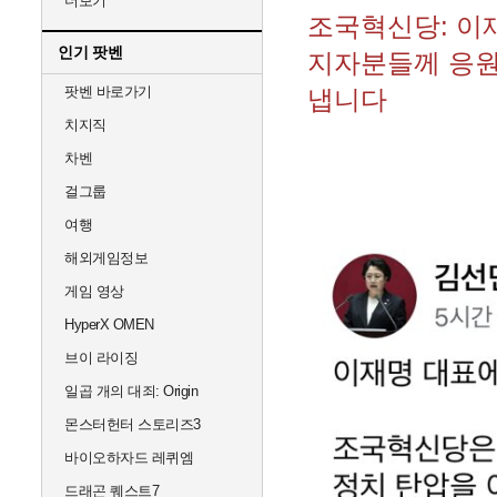
더보기
조국혁신당: 이
인기 팟벤
지자분들께 응원
팟벤 바로가기
냅니다
치지직
차벤
걸그룹
여행
해외게임정보
게임 영상
HyperX OMEN
브이 라이징
일곱 개의 대죄: Origin
몬스터헌터 스토리즈3
바이오하자드 레퀴엠
드래곤 퀘스트7