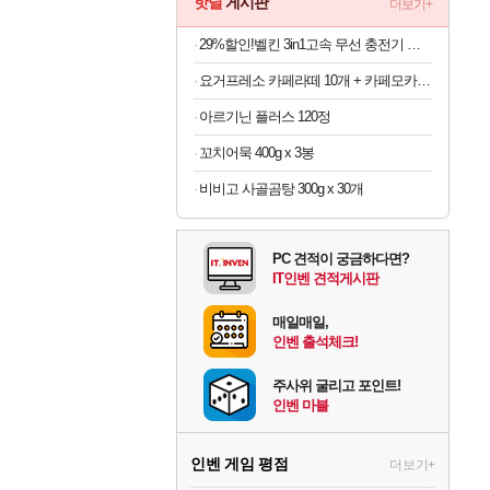
핫딜
게시판
더보기+
29%할인!벨킨 3in1고속 무선 충전기 갤럭시S26 아이폰17 호환
요거프레소 카페라떼 10개 + 카페모카 10개
아르기닌 플러스 120정
꼬치어묵 400g x 3봉
비비고 사골곰탕 300g x 30개
PC 견적이 궁금하다면?
IT인벤 견적게시판
매일매일,
인벤 출석체크!
주사위 굴리고 포인트!
인벤 마블
인벤 게임 평점
더보기+