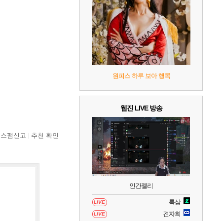
8
헤일로: 캠페인 이볼브드
2
9
캡틴 츠바사 2 월드 파이터즈
10
레고 배트맨: 레거시 오브 더 다크 나이트
원피스 하루 보아 행콕
웹진 LIVE 방송
스팸신고
추천 확인
인간젤리
룩삼
LIVE
견자희
LIVE