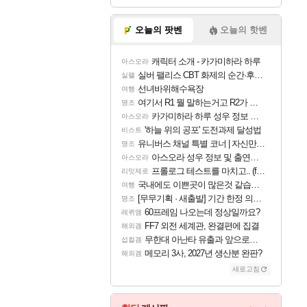
오늘의 팟벤
오늘의 핫벤
캐릭터 소개 - 카가미하라 하루
아스오라
실버 팰리스 CBT 화제의 순간·후기 모음
실팰
선녀바위해수욕장
여행
여기서 R1 뭘 말하는거고 R2가 뭘말하는걸까요?
명조
카가미하라 하루 성우 정보 및 주요 필모
아스오라
'하늘 위의 공포' 도전과제 달성법
비스트
유니버스 채널 특별 코너 | 자신만의 스타일
명조
아스오라 성우 정보 및 출연작 모음
아스오라
프롤로그 테스트를 마치고.. (feat. 리아)
리밋제로
국내에도 이쁜곳이 많은것 같습니다
여행
[무무기획 · 새출발] 기간 한정 의뢰 이벤트
명조
60프레임 나오는데 정상일까요?
레퀴엠
FF7 외전 세계관, 완결편에 집결
해외겜
무한대 아난타 유출과 앞으로의 예상 (루머)
섭컬겜
메모리 3사, 2027년 생산분 완판?
해외겜
새로고침