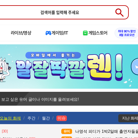
Submit
최대 90% 할인
라이브/영상
게이밍/IT
게임스토어
8월 프로모션
 보고 싶은 유머 글이나 이미지를 올려보세요!
오늘의 화제
주간
월간
이슈
지난 화
[30]
나영석 피디가 1박2일때 출연자들을
유머