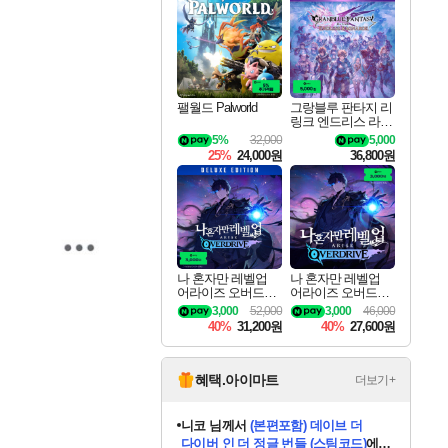
최대 90% 할인가를 만나보세요!
네이버혜택과 함께 만나보세요!
50%할인&추가 적립까지!
이니&베니 혜택까지!
네이버 혜택가와 함께 예약하세요!
할인&네이버혜택으로 만나보세요!
네이버페이 혜택과 만나보세요!
40주년 프로모션으로 만나보세요!
할인가에 만나보세요!
일부 에디션 상시 할인!
혜택으로 예약 판매 중
편안하게 충전하세요
팰월드 Palworld
그랑블루 판타지 리
링크 엔드리스 라그
나로크 업그레이드
5%
32,000
5,000
킷 Granblue Fantasy
25%
24,000원
36,800원
Relink Endless Ragn
arok Upgrade Kit DL
C
나 혼자만 레벨업
나 혼자만 레벨업
어라이즈 오버드라
어라이즈 오버드라
이브 디럭스 에디션
이브 Solo Leveling A
3,000
52,000
3,000
46,000
Solo Leveling Arise
rise
40%
31,200원
40%
27,600원
Overdrive Deluxe Edi
tion
혜택.아이마트
더보기+
니코
님께서
(본편포함) 데이브 더
다이버 인 더 정글 번들 (스팀코드)
에