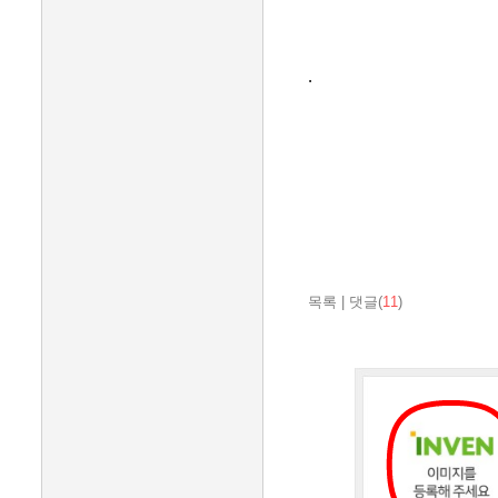
.
목록
|
댓글(
11
)