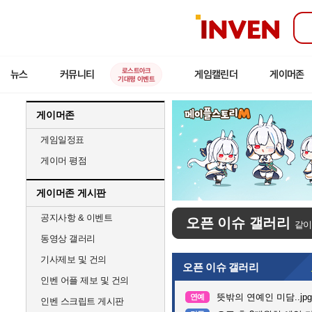
인
벤
로스트아크
뉴스
커뮤니티
게임캘린더
게이머존
기대평 이벤트
게이머존
게임일정표
게이머 평점
게이머존 게시판
공지사항 & 이벤트
오픈 이슈 갤러리
같이
동영상 갤러리
기사제보 및 건의
오픈 이슈 갤러리
인벤 어플 제보 및 건의
뜻밖의 연예인 미담..jpg
연예
인벤 스크립트 게시판