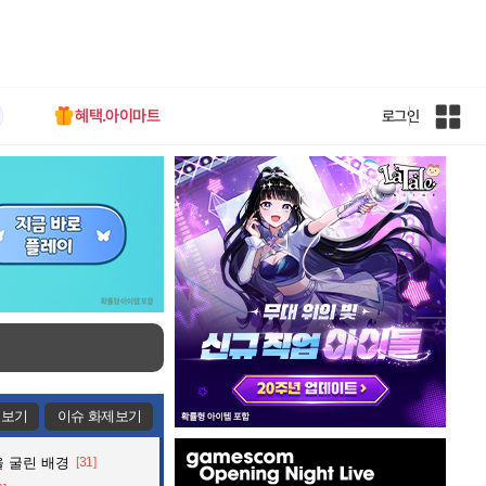
혜택.아이마트
로그인
인
벤
전
체
사
이
트
맵
제보기
이슈 화제보기
인
 굴린 배경
[31]
벤
배