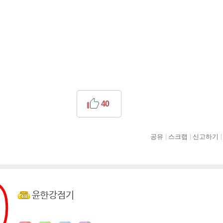
40
공유
스크랩
신고하기
윤한강점기