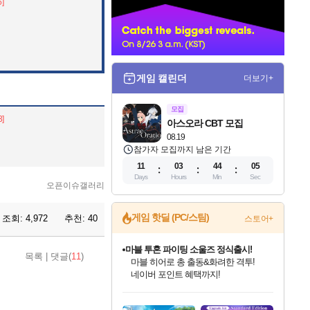
6]
너
게임 캘린더
더보기+
모집
3]
아스오라 CBT 모집
08.19
참가자 모집까지 남은 기간
11
03
44
04
Days
Hours
Min
Sec
오픈이슈갤러리
게임 핫딜 (PC/스팀)
조회:
4,972
추천:
40
스토어+
마블 투혼 파이팅 소울즈 정식출시!
목록
|
댓글(
11
)
마블 히어로 총 출동&화려한 격투!
네이버 포인트 혜택까지!
인벤게임즈 8월 특별 할인!
드래곤소드: 어웨이크닝 입점!
문명 7 특별 할인!
귀무자: 검의 길 예약 판매 중!
비스트 오브 리인카네이션 정식 출시!
커세어 코브 출시 기념 할인!
더 렐릭 퍼스트 가디언 정식 출시
베데스다 40주년 기념 할인 중!
캡콤 프렌차이즈 할인 진행 중!
캡콤 일부 상품 상시 할인
스타워즈 은하계 레이서
로블록스 기프트 카드 공식 입점
인기 퍼블리셔 모음!
스팀으로 만나는 드래곤소드!
조선&고려 DLC 출시 예정
10% 할인과
게임프릭 신작 IP
해적'섬'을 발전시키자!
설화x하드코어 액션!
베데스다의 명작들을
몬헌, 바하 등 인기 IP를
몬헌 와일즈 & 드래곤즈 도그마2
인벤게임즈에서 10% 추가 적립
Robux를 가장 안전하고