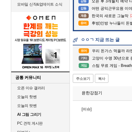
오픈 후 3개월치 예약 
감동
모바일 신작&업데이트 소식
어떤 공익근무요원 이
감동
한국의 새로운 그늘막
[
계층
후방)인방 누나들이 돈벌때
유머
ㅇㅇㄱ 지금 뜨는 글
우리 돈가스 먹을까 라
유머
고양이 수명 30년으로 증가한다
기타
스팀 무료 게임 - Breath
게임
공통 커뮤니티
주소보기
복사
오픈 이슈 갤러리
윤한강점기
오늘의 핫벤
오늘의 팟벤
[이슈]
AI 그림 그리기
PC 견적 게시판