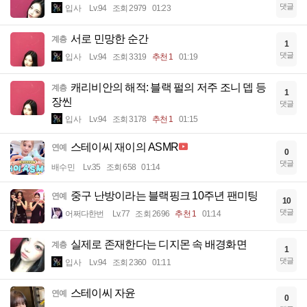
댓글
입사
Lv.94
조회 2979
01:23
서로 민망한 순간
계층
1
댓글
입사
Lv.94
조회 3319
추천 1
01:19
캐리비안의 해적: 블랙 펄의 저주 조니 뎁 등
계층
1
장씬
댓글
입사
Lv.94
조회 3178
추천 1
01:15
스테이씨 재이의 ASMR
연예
0
댓글
배수민
Lv.35
조회 658
01:14
중구 난방이라는 블랙핑크 10주년 팬미팅
연예
10
댓글
어쩌다한번
Lv.77
조회 2696
추천 1
01:14
실제로 존재한다는 디지몬 속 배경화면
계층
1
댓글
입사
Lv.94
조회 2360
01:11
스테이씨 자윤
연예
0