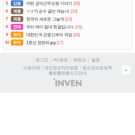
5
감동
[20]
어떤 공익근무요원 이야기
6
계층
[33]
ㅇㅎ?) 순수 골반 재능녀.
7
계층
[23]
한국의 새로운 그늘막
8
연예
[15]
우리 메이 절대 핫걸입니다.
9
유머
[24]
대한민국 군종신부의 위엄
10
유머
[17]
1호선 장판파.jpg
로그인
PC화면
퀵링크
설정
청소년보호정책
이용약관
개인정보처리방침
▲
불법촬영물신고안내
(주)
인
벤