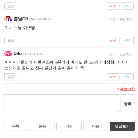
답글
0
0
훈남CH
25-04-18 09:23
신고
|
공감 확인
귀네 누님 이쁘당
답글
0
0
Dilu
25-04-18 11:13
신고
|
공감 확인
이미지때문인가 어벤져스에 판4라니 아직도 좀 느낌이 이상함 ㅋㅋㅋ
엔드게임 끝나고 진짜 끝난거 같이 흥미가 뚝..
답글
0
0
새로고침
등록
목록
본문
이전
다음
댓글보기