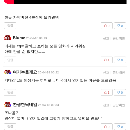
한글 자막버전 4분전에 올라왔넹
답글
0
0
Blume
25-04-18 00:19
신고
|
공감 확인
이제는 cg떡칠하고 쑈하는 모든 영화가 지겨워짐
아예 안쓸 순 없지만ㅡㅡ
답글
1
0
여기누울게요
25-04-18 00:22
신고
|
공감 확인
기대감 1도 안생기는 히어로... 미국에서 인기있는 이유를 모르겠음
답글
1
0
환생한닉네임
25-04-18 00:33
신고
|
공감 확인
또나옴?
원작이 얼마나 인기있길래 그렇게 망하고도 몇번을 만드냐
답글
0
0