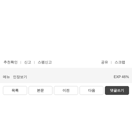
추천확인
신고
스팸신고
공유
스크랩
메뉴
인장보기
EXP 46%
목록
본문
이전
다음
댓글쓰기