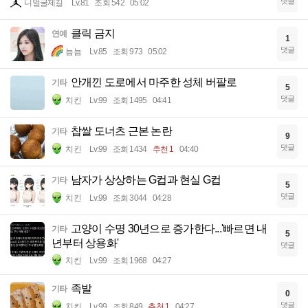
댓글
니얼굴제길
Lv.81
조회 542
05:02
클릭 금지
연예
1
댓글
뇸뇸
Lv.85
조회 973
05:02
안개낀 도로에서 마주한 성체 버팔로
기타
5
댓글
치킨
Lv.99
조회 1495
04:41
찹쌀 도너츠 근본 논란
기타
9
댓글
치킨
Lv.99
조회 1434
추천 1
04:40
남자가 상상하는 G컵과 현실 G컵
기타
5
댓글
치킨
Lv.99
조회 3044
04:28
고양이 수명 30년으로 증가한다...'빠르면 내
기타
5
년부터 상용화'
댓글
치킨
Lv.99
조회 1968
04:27
족발
기타
0
댓글
치킨
Lv.99
조회 849
추천 1
04:27