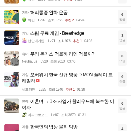
허리통증 완화 운동
기타
6
댓글
치킨
Lv.99
조회 1755
추천 2
04:24
스팀 무료 게임 - Breathedge
게임
1
댓글
년만에가입
Lv.71
조회 976
추천 1
04:03
우리 돈가스 먹을까 라멘 먹을까?
유머
6
댓글
Neuhauus
Lv.20
조회 2013
03:40
오버워치 한국 신규 영웅 D.MON 플레이 트
게임
9
레일러
댓글
세프라딘
Lv.85
조회 1946
추천 1
01:38
이혼녀 → 1조 사업가 할리우드에 복수한 이
연예
0
여자
댓글
라라크로포드
Lv.87
조회 3879
01:31
한국인의 밥상 물회 먹방
계층
4