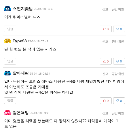
스펀지좆밥
25-04-18 06:45
신고
|
공감 확인
이게 뭐야ᆢ벌써 ㄴㅈ
답글
0
0
Type98
25-04-18 07:41
신고
|
공감 확인
단 한 번도 본 적이 없는 시리즈
답글
0
0
알바대란
25-04-18 08:34
신고
|
공감 확인
알바 누님이랑 크리스 에반스 나왔던 판4를 나름 재밌게봤던 기억이있어
서 이번꺼도 조금은 기대됨.
몇 년 전에 나왔던 판4같은 괴작은 아니길
답글
0
0
검은욕망
25-04-18 09:23
신고
|
공감 확인
아마 몇번을 리멬을 했는데도 다 망하지 않았나?? 케릭들이 매력이 1
도 없음