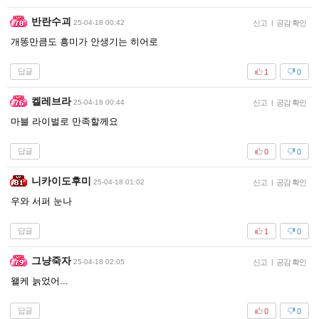
반란수괴
25-04-18 00:42
신고
|
공감 확인
개똥만큼도 흥미가 안생기는 히어로
답글
1
0
켈레브라
25-04-18 00:44
신고
|
공감 확인
마블 라이벌로 만족할께요
답글
0
0
니카이도후미
25-04-18 01:02
신고
|
공감 확인
우와 서퍼 눈나
답글
1
0
그냥죽자
25-04-18 02:05
신고
|
공감 확인
왤케 늙었어...
답글
0
0