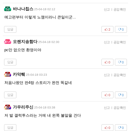
바나나칩스
25-04-18 02:12
신고
|
공감 확인
예고편부터 이렇게 노잼이라니 큰일이군...
답글
2
0
오렌지송함다
25-04-18 02:30
신고
|
공감 확인
pc만 없으면 환영이야
답글
0
0
카악퉤
25-04-18 03:23
신고
|
공감 확인
처음나왔던 판4랑 스토리가 완전 똑같네
답글
0
0
가우리주신
25-04-18 03:38
신고
|
공감 확인
저 발 갤럭투스라는 거에 내 왼쪽 불알을 건다
답글
0
0