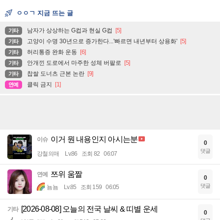
ㅇㅇㄱ 지금 뜨는 글
남자가 상상하는 G컵과 현실 G컵
[5]
기타
고양이 수명 30년으로 증가한다...'빠르면 내년부터 상용화'
[5]
기타
허리통증 완화 운동
[6]
기타
안개낀 도로에서 마주한 성체 버팔로
[5]
기타
찹쌀 도너츠 근본 논란
[9]
기타
클릭 금지
[1]
연예
이거 뭔 내용인지 아시는분
이슈
0
댓글
강철의매
Lv.86
조회 82
06:07
쯔위 움짤
연예
0
댓글
뇸뇸
Lv.85
조회 159
06:05
[2026-08-08] 오늘의 전국 날씨 & 띠별 운세
기타
0