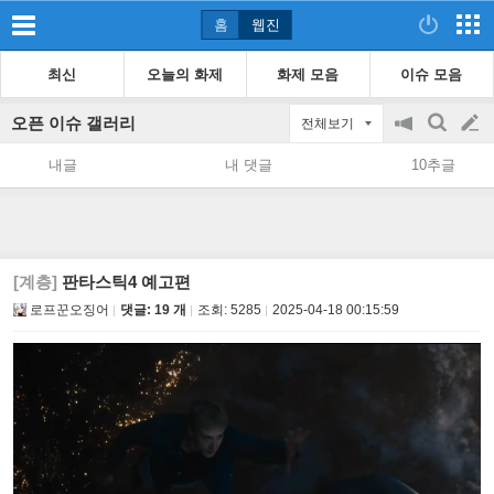
홈
웹진
최신
오늘의 화제
화제 모음
이슈 모음
오픈 이슈 갤러리
전체보기
공
검
글
지
색
내글
내 댓글
10추글
on/off
쓰
기
[계층]
판타스틱4 예고편
로프꾼오징어
댓글: 19 개
조회:
5285
2025-04-18 00:15:59