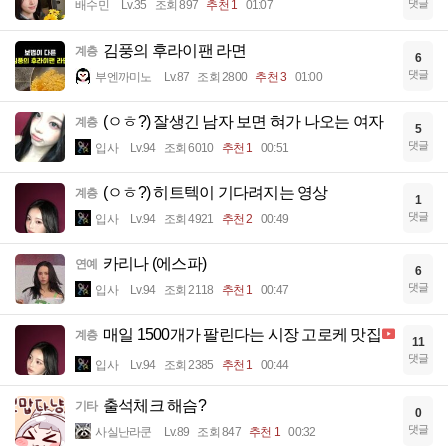
댓글
배수민
Lv.35
조회 897
추천 1
01:07
김풍의 후라이팬 라면
계층
6
댓글
부엔까미노
Lv.87
조회 2800
추천 3
01:00
(ㅇㅎ?) 잘생긴 남자 보면 혀가 나오는 여자
계층
5
댓글
입사
Lv.94
조회 6010
추천 1
00:51
(ㅇㅎ?) 히트텍이 기다려지는 영상
계층
1
댓글
입사
Lv.94
조회 4921
추천 2
00:49
카리나 (에스파)
연예
6
댓글
입사
Lv.94
조회 2118
추천 1
00:47
매일 1500개가 팔린다는 시장 고로케 맛집
계층
11
댓글
입사
Lv.94
조회 2385
추천 1
00:44
출석체크 해슴?
기타
0
댓글
사실난라쿤
Lv.89
조회 847
추천 1
00:32