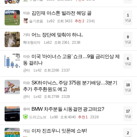
김민재 아스톤 빌라전 헤딩 골
이슈
1
댓글
슬기로움
Lv.92
조회 3433
추천 2
23:41
어느 장단에 맞춰야 하냐..
기타
8
댓글
특대형피자
Lv.62
조회 2361
23:38
미국 '마이너스 고용' 쇼크…9월 금리인상 제
이슈
6
동 걸리나
댓글
균터
Lv.42
조회 2266
23:37
SK하이닉스, 주당 375원 분기배당…3분기
이슈
18
추가 주주환원도 예고
댓글
균터
Lv.42
조회 2799
23:28
BMW 차주분들 시동걸면 광고떠요?
유머
17
댓글
드라고노브
Lv.90
조회 4040
추천 1
23:28
이자 진죠우니 잇폰메 쇼부!
게임
2