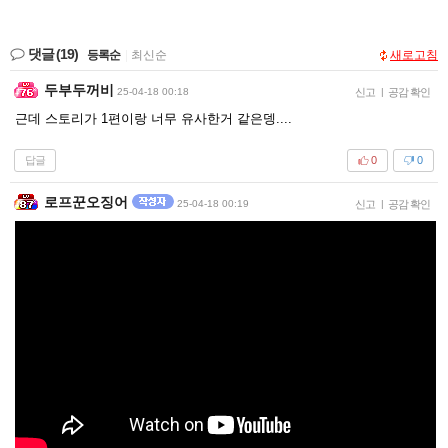
댓글
(19)
등록순
|
최신순
새로고침
두부두꺼비
25-04-18 00:18
신고
|
공감 확인
근데 스토리가 1편이랑 너무 유사한거 같은뎅....
답글
0
0
로프꾼오징어
25-04-18 00:19
신고
|
공감 확인