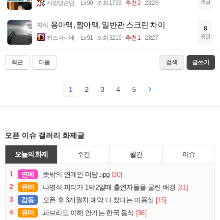
댓글
사랑방손님
Lv.90
조회 1759
추천 2
23:28
용아맥, 짭아맥, 일반관 스크린 차이
지식
8
댓글
히스파니에
Lv.91
조회 3216
추천 1
23:27
최근
다음
검색
글쓰기
1
2
3
4
5
오픈 이슈 갤러리 화제글
오늘의 화제
주간
월간
이슈
1
연예
[30]
뜻밖의 연예인 미담..jpg
2
유머
[31]
나영석 피디가 1박2일때 출연자들을 굴린 배경
3
감동
[15]
오픈 후 3개월치 예약 다 찼다는 미용실
4
유머
[36]
파브리도 이해 안가는 한국 음식