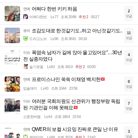
어쩌다 한번 키키 하음
연예
2
댓글
어쩌다한번
Lv.77
조회 2099
추천 2
00:27
조감도대로 한것같기도..하고 아닌것같기도..
유머
11
댓글
드라고노브
Lv.90
조회 3681
00:18
폭염속 남자가 길에 앉아 울고있어요”…30년
이슈
4
전 실종자였다
댓글
슬기로움
Lv.92
조회 3410
추천 2
00:05
프로미스나인 쑥쑥 이채영 백지헌
연예
0
댓글
입술돼지
Lv.43
조회 1044
23:56
여러분 국회의원도 선관위가 행정부랑 독립
이슈
7
된 기관인걸 이해 못해요
댓글
소중한바램
Lv.44
조회 1804
23:54
QWER의 보컬 시요밍 진짜로 큰일 난 이유
연예
3
댓글
큐땁이알
Lv.88
조회 3526
추천 2
23:42