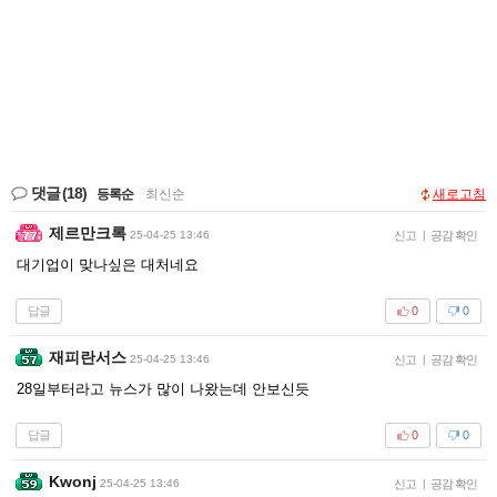
댓글
(18)
등록순
|
최신순
새로고침
제르만크록
25-04-25 13:46
신고
|
공감 확인
대기업이 맞나싶은 대처네요
답글
0
0
재피란서스
25-04-25 13:46
신고
|
공감 확인
28일부터라고 뉴스가 많이 나왔는데 안보신듯
답글
0
0
Kwonj
25-04-25 13:46
신고
|
공감 확인