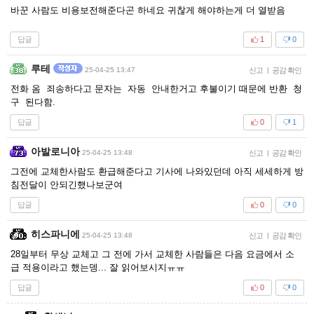
바꾼 사람도 비용보전해준다곤 하네요 귀찮게 해야하는게 더 열받음
답글
1
0
루테
25-04-25 13:47
신고
|
공감 확인
전화 옴 죄송하다고 문자는 자동 안내한거고 후불이기 때문에 반환 청
구 된다함.
답글
0
1
아발로니아
25-04-25 13:48
신고
|
공감 확인
그전에 교체한사람도 환급해준다고 기사에 나와있던데 아직 세세하게 방
침전달이 안되긴했나보군여
답글
0
0
히스파니에
25-04-25 13:48
신고
|
공감 확인
28일부터 무상 교체고 그 전에 가서 교체한 사람들은 다음 요금에서 소
급 적용이라고 했는뎅... 잘 읽어보시지ㅠㅠ
답글
0
0