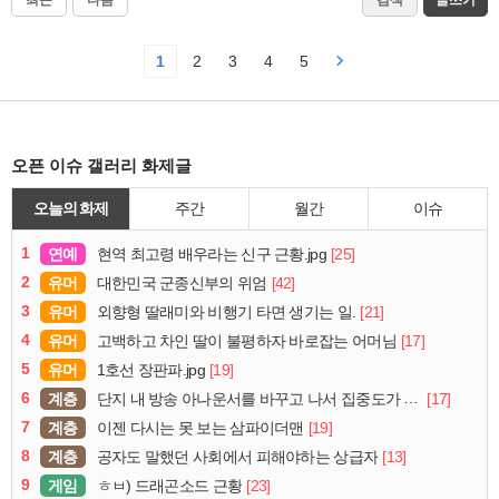
1
2
3
4
5
오픈 이슈 갤러리 화제글
오늘의 화제
주간
월간
이슈
1
연예
[25]
현역 최고령 배우라는 신구 근황.jpg
2
유머
[42]
대한민국 군종신부의 위엄
3
유머
[21]
외향형 딸래미와 비행기 타면 생기는 일.
4
유머
[17]
고백하고 차인 딸이 불평하자 바로잡는 어머님
5
유머
[19]
1호선 장판파.jpg
6
계층
[17]
단지 내 방송 아나운서를 바꾸고 나서 집중도가 확 올라갔다는 한 아파트의 안내방송
7
계층
[19]
이젠 다시는 못 보는 삼파이더맨
8
계층
[13]
공자도 말했던 사회에서 피해야하는 상급자
9
게임
[23]
ㅎㅂ) 드래곤소드 근황