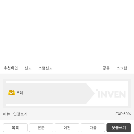
추천확인
신고
스팸신고
공유
스크랩
루테
메뉴
인장보기
EXP 69%
목록
본문
이전
다음
댓글쓰기