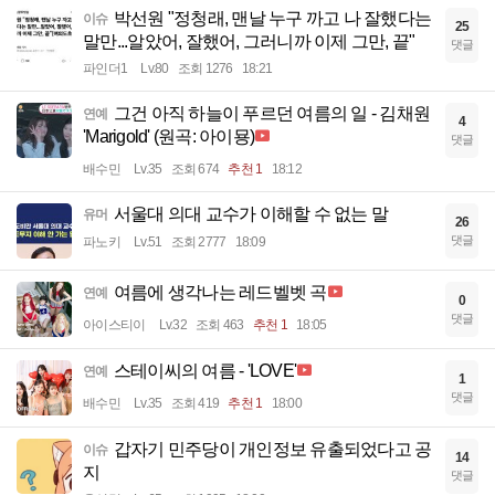
박선원 "정청래, 맨날 누구 까고 나 잘했다는
이슈
25
말만...알았어, 잘했어, 그러니까 이제 그만, 끝"
댓글
파인더1
Lv.80
조회 1276
18:21
그건 아직 하늘이 푸르던 여름의 일 - 김채원
연예
4
'Marigold' (원곡: 아이묭)
댓글
배수민
Lv.35
조회 674
추천 1
18:12
서울대 의대 교수가 이해할 수 없는 말
유머
26
댓글
파노키
Lv.51
조회 2777
18:09
여름에 생각나는 레드벨벳 곡
연예
0
댓글
아이스티이
Lv.32
조회 463
추천 1
18:05
스테이씨의 여름 - 'LOVE'
연예
1
댓글
배수민
Lv.35
조회 419
추천 1
18:00
갑자기 민주당이 개인정보 유출되었다고 공
이슈
14
지
댓글