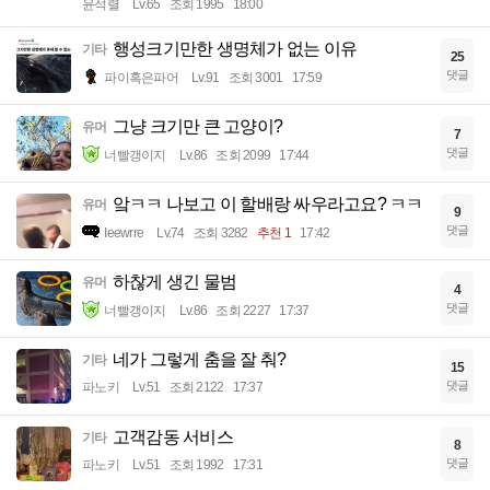
윤석렬
Lv.65
조회 1995
18:00
행성크기만한 생명체가 없는 이유
기타
25
댓글
파이혹은파어
Lv.91
조회 3001
17:59
그냥 크기만 큰 고양이?
유머
7
댓글
너빨갱이지
Lv.86
조회 2099
17:44
앜ㅋㅋ 나보고 이 할배랑 싸우라고요? ㅋㅋ
유머
9
댓글
Ieewrre
Lv.74
조회 3282
추천 1
17:42
하찮게 생긴 물범
유머
4
댓글
너빨갱이지
Lv.86
조회 2227
17:37
네가 그렇게 춤을 잘 춰?
기타
15
댓글
파노키
Lv.51
조회 2122
17:37
고객감동 서비스
기타
8
댓글
파노키
Lv.51
조회 1992
17:31