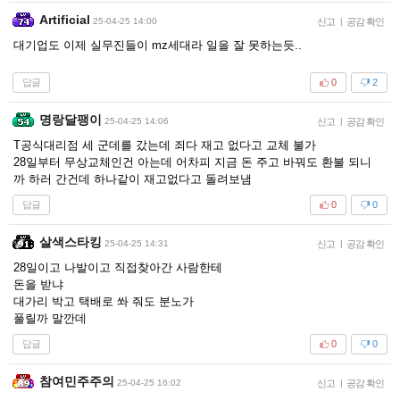
Artificial
25-04-25 14:00
신고
|
공감 확인
대기업도 이제 실무진들이 mz세대라 일을 잘 못하는듯..
답글
0
2
명랑달팽이
25-04-25 14:06
신고
|
공감 확인
T공식대리점 세 군데를 갔는데 죄다 재고 없다고 교체 불가
28일부터 무상교체인건 아는데 어차피 지금 돈 주고 바꿔도 환불 되니
까 하러 간건데 하나같이 재고없다고 돌려보냄
답글
0
0
살색스타킹
25-04-25 14:31
신고
|
공감 확인
28일이고 나발이고 직접찾아간 사람한테
돈을 받냐
대가리 박고 택배로 쏴 줘도 분노가
풀릴까 말깐데
답글
0
0
참여민주주의
25-04-25 16:02
신고
|
공감 확인