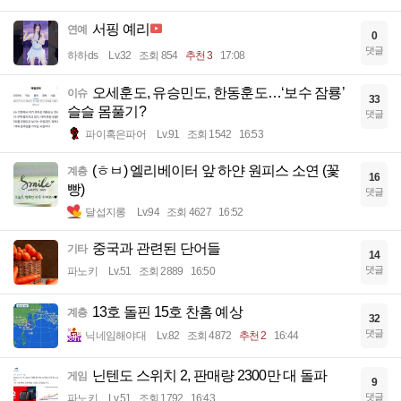
서핑 예리
연예
0
댓글
하하ds
Lv.32
조회 854
추천 3
17:08
오세훈도, 유승민도, 한동훈도…‘보수 잠룡’
이슈
33
슬슬 몸풀기?
댓글
파이혹은파어
Lv.91
조회 1542
16:53
(ㅎㅂ) 엘리베이터 앞 하얀 원피스 소연 (꽃
계층
16
빵)
댓글
달섭지롱
Lv.94
조회 4627
16:52
중국과 관련된 단어들
기타
14
댓글
파노키
Lv.51
조회 2889
16:50
13호 돌핀 15호 찬홈 예상
계층
32
댓글
닉네임해야대
Lv.82
조회 4872
추천 2
16:44
닌텐도 스위치 2, 판매량 2300만 대 돌파
게임
9
댓글
파노키
Lv.51
조회 1792
16:43