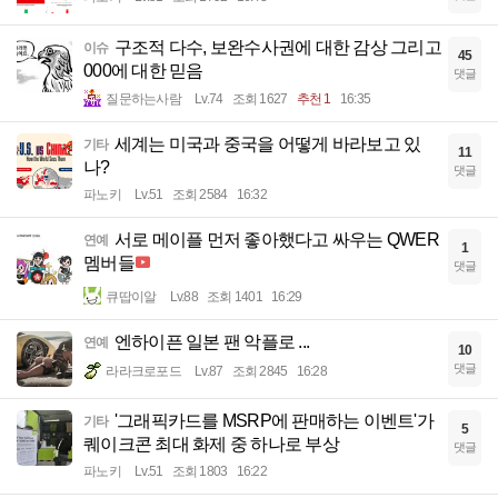
구조적 다수, 보완수사권에 대한 감상 그리고
이슈
45
000에 대한 믿음
댓글
질문하는사람
Lv.74
조회 1627
추천 1
16:35
세계는 미국과 중국을 어떻게 바라보고 있
기타
11
나?
댓글
파노키
Lv.51
조회 2584
16:32
서로 메이플 먼저 좋아했다고 싸우는 QWER
연예
1
멤버들
댓글
큐땁이알
Lv.88
조회 1401
16:29
엔하이픈 일본 팬 악플로 ...
연예
10
댓글
라라크로포드
Lv.87
조회 2845
16:28
'그래픽카드를 MSRP에 판매하는 이벤트'가
기타
5
퀘이크콘 최대 화제 중 하나로 부상
댓글
파노키
Lv.51
조회 1803
16:22