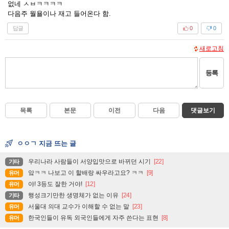
없네 ㅅㅂㅋㅋㅋㅋ
다음주 월욜이나 재고 들어온다 함.
답글
0
0
새로고침
등록
목록
본문
이전
다음
댓글보기
ㅇㅇㄱ 지금 뜨는 글
우리나라 사람들이 서양입맛으로 바뀌던 시기
[22]
기타
앜ㅋㅋ 나보고 이 할배랑 싸우라고요? ㅋㅋ
[9]
유머
야! 3등도 잘한 거야!
[12]
유머
행성크기만한 생명체가 없는 이유
[24]
기타
서울대 의대 교수가 이해할 수 없는 말
[23]
유머
한국인들이 유독 외국인들에게 자주 쓴다는 표현
[8]
유머