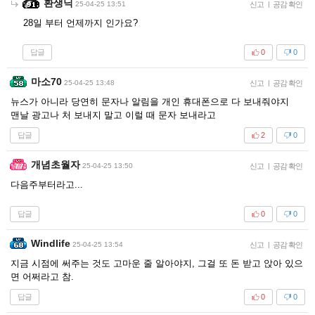
환생닉
25-04-25 13:51
신고
|
공감 확인
28일 부터 언제까지 인가요?
답글
0
0
마소70
25-04-25 13:48
신고
|
공감 확인
뉴스가 아니라 당연히 문자나 알림을 개인 휴대폰으로 다 보내줘야지
맨날 광고나 처 보내지 말고 이럴 때 문자 보내라고
답글
2
0
개념초월자
25-04-25 13:50
신고
|
공감 확인
다음주부터라고...
답글
0
0
Windlife
25-04-25 13:54
신고
|
공감 확인
지금 시점에 써주는 것도 고마운 줄 알아야지, 그걸 또 돈 받고 앉아 있으
면 어쩌라고 참.
답글
0
0