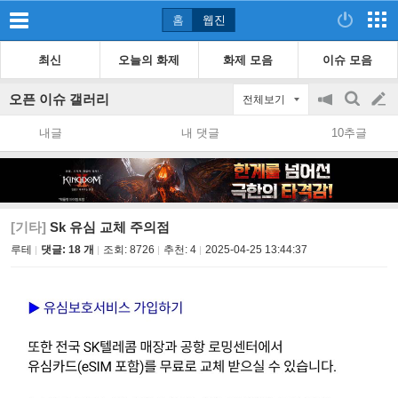
홈
웹진
최신
오늘의 화제
화제 모음
이슈 모음
오픈 이슈 갤러리
전체보기
공
검
글
지
색
내글
내 댓글
10추글
on/off
쓰
기
[기타]
Sk 유심 교체 주의점
루테
댓글: 18 개
조회:
8726
추천:
4
2025-04-25 13:44:37