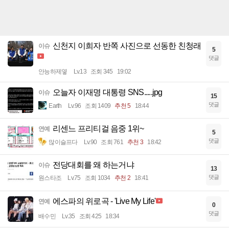
신천지 이희자 반쪽 사진으로 선동한 친청래
이슈
5
댓글
안능하제옇
Lv.13
조회 345
19:02
오늘자 이재명 대통령 SNS.....jpg
이슈
15
댓글
Earth
Lv.96
조회 1409
추천 5
18:44
리센느 프리티걸 음중 1위~
연예
5
댓글
많이슬프다
Lv.90
조회 761
추천 3
18:42
전당대회를 왜 하는거냐
이슈
13
댓글
원스타조
Lv.75
조회 1034
추천 2
18:41
에스파의 위로곡 - 'Live My Life'
연예
0
댓글
배수민
Lv.35
조회 425
18:34