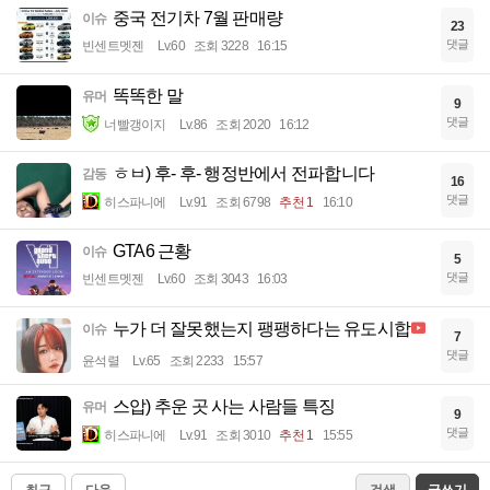
중국 전기차 7월 판매량
이슈
23
댓글
빈센트멧젠
Lv.60
조회 3228
16:15
똑똑한 말
유머
9
댓글
너빨갱이지
Lv.86
조회 2020
16:12
ㅎㅂ) 후- 후- 행정반에서 전파합니다
감동
16
댓글
히스파니에
Lv.91
조회 6798
추천 1
16:10
GTA6 근황
이슈
5
댓글
빈센트멧젠
Lv.60
조회 3043
16:03
누가 더 잘못했는지 팽팽하다는 유도시합
이슈
7
댓글
윤석렬
Lv.65
조회 2233
15:57
스압) 추운 곳 사는 사람들 특징
유머
9
댓글
히스파니에
Lv.91
조회 3010
추천 1
15:55
최근
다음
검색
글쓰기