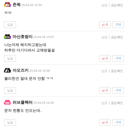
존윅
25-04-25 13:54
신고
|
공감 확인
ㅉㅉ
답글
0
0
마산호랑이
25-04-25 13:57
신고
|
공감 확인
나는어제 해지하고왔는데
하루만 더기다려서 교체받을걸
답글
0
0
아오즈키
25-04-25 13:58
신고
|
공감 확인
불리한건 절대 문자 안함 ㅋㅋ
답글
0
0
러브콜렉터
25-04-25 14:00
신고
|
공감 확인
문자 한통도 안오는대..
답글
0
0