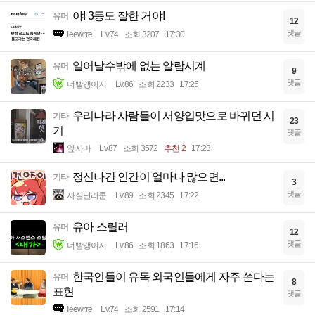
야! 3등도 잘한 거야!
유머
12
댓글
Ieewrre
Lv.74
조회 3207
17:30
일어날수밖에 없는 알람시계
유머
9
댓글
너빨갱이지
Lv.86
조회 2233
17:25
우리나라 사람들이 서양입맛으로 바뀌던 시
기타
23
기
댓글
옆사마
Lv.87
조회 3572
추천 2
17:23
정신나간 인간이 얼마나 많으면...
기타
3
댓글
사실난라쿤
Lv.89
조회 2345
17:22
유아 스릴러
유머
12
댓글
너빨갱이지
Lv.86
조회 1863
17:16
한국인들이 유독 외국인들에게 자주 쓴다는
유머
8
표현
댓글
Ieewrre
Lv.74
조회 2591
17:14