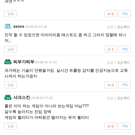
과연ㅋㅋㅋ
답글
0
0
zeros
25-06-10 17:19
신고
|
공감 확인
진작 할 수 있었으면 미리미리좀 테스트도 좀 하고 그러지 망할때 되니
까;;
답글
1
0
찌부가찌부
25-06-10 17:20
신고
|
공감 확인
과거에는 기술이 안됐을거임. 실시간 트롤링 감지를 인공지능으로 교육
시켜서 하는거겠지
답글
0
0
샤크스킨
25-06-10 17:22
신고
|
공감 확인
롤은 이미 하는 게임이 아니라 보는게임 아님???
갈수록 높아지는 진입 장벽
게임의 퀄리티가 어찌됬건 떨어지는 유저 퀄리티
답글
0
0