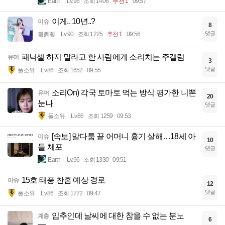
Earth
Lv.96
조회 1406
추천 1
09:57
이게.. 10년..?
이슈
8
댓글
꿻뻵뗗
Lv.90
조회 1225
추천 1
09:56
패닉셀 하지 말라고 한 사람에게 소리치는 주갤럼
유머
3
댓글
풀소유
Lv.86
조회 1652
09:55
소리On) 각국 토마토 먹는 방식 평가한 니뽄
유머
20
눈나
댓글
풀소유
Lv.86
조회 1259
09:53
[속보] 말다툼 끝 어머니 흉기 살해…18세 아
이슈
10
들 체포
댓글
Earth
Lv.96
조회 1330
09:51
15호 태풍 찬홈 예상 경로
이슈
12
댓글
풀소유
Lv.86
조회 1772
09:47
입추인데 날씨에 대한 참을 수 없는 분노
계층
6