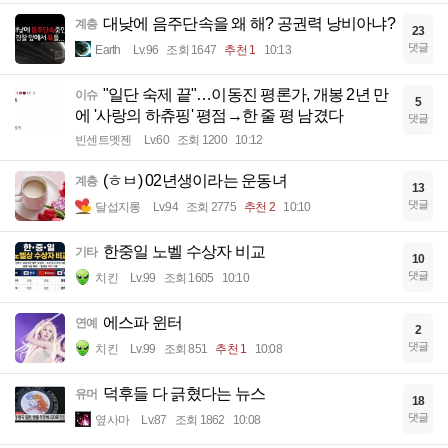
대낮에 음주단속을 왜 해? 공권력 낭비아냐?
계층
23
댓글
Earth
Lv.96
조회 1647
추천 1
10:13
"일단 숙제 끝"…이동진 평론가, 개봉 2년 만
이슈
5
에 '사랑의 하츄핑' 평점→한 줄 평 남겼다
댓글
빈센트멧젠
Lv.60
조회 1200
10:12
(ㅎㅂ) 02년생이라는 운동녀
계층
13
댓글
달섭지롱
Lv.94
조회 2775
추천 2
10:10
한중일 노벨 수상자 비교
기타
10
댓글
치킨
Lv.99
조회 1605
10:10
에스파 윈터
연예
2
댓글
치킨
Lv.99
조회 851
추천 1
10:08
덕후들 다 긁혔다는 뉴스
유머
18
댓글
옆사마
Lv.87
조회 1862
10:08