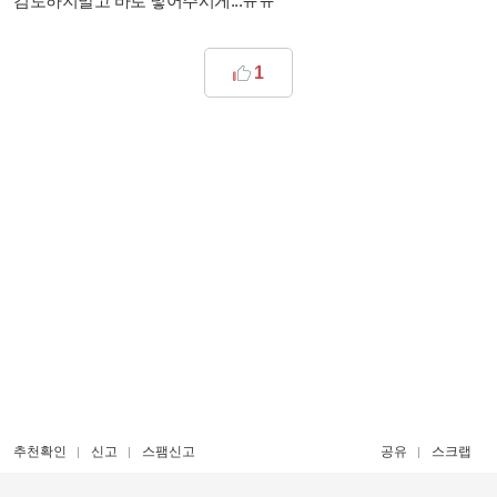
검토하지말고 바로 넣어주시게...ㅠㅠ
1
추천확인
신고
스팸신고
공유
스크랩