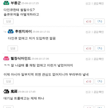
부릉군
25-06-10 17:25
신고
|
공감 확인
다인큐한테 썰릴수도?
솔큐유져들 어떻게하라고
답글
0
0
후렌치파이
25-06-10 17:31
신고
|
공감 확인
다인큐 없애고 저거 도입하면 깔꼼
답글
0
0
헬창식마인드
25-06-10 17:36
신고
|
공감 확인
ㅋㅋ 잘 나갈때 롤 채팅 없애고 이런거 넣었어야지
이제 아시아 일부지역 외엔 관심도 없어지니까 부랴부랴 넣네
답글
0
0
魔羅
25-06-10 17:45
신고
|
공감 확인
대기실 트롤예고는 제재 하나