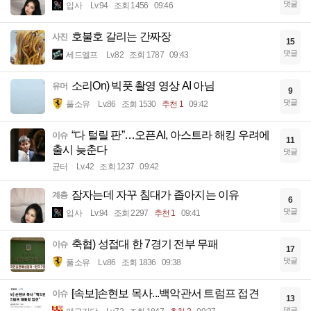
댓글
입사
Lv.94
조회 1456
09:46
호불호 갈리는 간짜장
사진
15
댓글
세드엘프
Lv.82
조회 1787
09:43
소리On) 빅풋 촬영 영상 AI 아님
유머
9
댓글
풀소유
Lv.86
조회 1530
추천 1
09:42
“다 털릴 판”…오픈AI, 아스트라 해킹 우려에
이슈
11
출시 늦춘다
댓글
균터
Lv.42
조회 1237
09:42
잠자는데 자꾸 침대가 좁아지는 이유
계층
6
댓글
입사
Lv.94
조회 2297
추천 1
09:41
축협) 성접대 한 7경기 전부 무패
이슈
17
댓글
풀소유
Lv.86
조회 1836
09:38
[속보]손현보 목사...백악관서 트럼프 접견
이슈
13
댓글