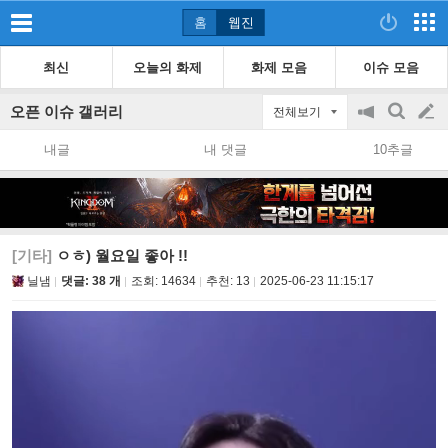
홈
웹진
최신
오늘의 화제
화제 모음
이슈 모음
오픈 이슈 갤러리
전체보기
공
검
글
지
색
내글
내 댓글
10추글
on/off
쓰
기
[기타]
ㅇㅎ) 월요일 좋아 !!
닐냄
댓글: 38 개
조회:
14634
추천:
13
2025-06-23 11:15:17