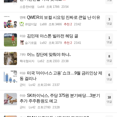
소중한바램
Lv.44
조회 1786
23:54
QWER의 보컬 시요밍 진짜로 큰일 난 이유
연예
3
댓글
큐땁이알
Lv.88
조회 3486
추천 2
23:42
김민재 아스톤 빌라전 헤딩 골
이슈
1
댓글
슬기로움
Lv.92
조회 3379
추천 2
23:41
어느 장단에 맞춰야 하냐..
기타
8
댓글
특대형피자
Lv.62
조회 2333
23:38
미국 '마이너스 고용' 쇼크…9월 금리인상 제
이슈
6
동 걸리나
댓글
균터
Lv.42
조회 2244
23:37
SK하이닉스, 주당 375원 분기배당…3분기
이슈
18
추가 주주환원도 예고
댓글
균터
Lv.42
조회 2760
23:28