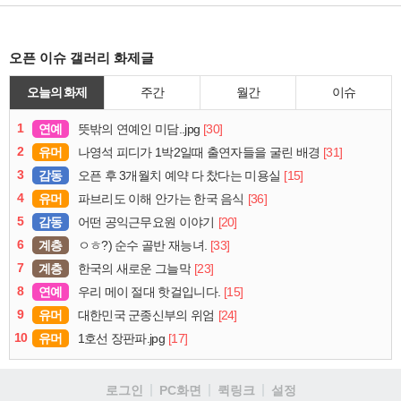
오픈 이슈 갤러리 화제글
오늘의 화제
주간
월간
이슈
1
연예
[30]
뜻밖의 연예인 미담..jpg
2
유머
[31]
나영석 피디가 1박2일때 출연자들을 굴린 배경
3
감동
[15]
오픈 후 3개월치 예약 다 찼다는 미용실
4
유머
[36]
파브리도 이해 안가는 한국 음식
5
감동
[20]
어떤 공익근무요원 이야기
6
계층
[33]
ㅇㅎ?) 순수 골반 재능녀.
7
계층
[23]
한국의 새로운 그늘막
8
연예
[15]
우리 메이 절대 핫걸입니다.
9
유머
[24]
대한민국 군종신부의 위엄
10
유머
[17]
1호선 장판파.jpg
로그인
PC화면
퀵링크
설정