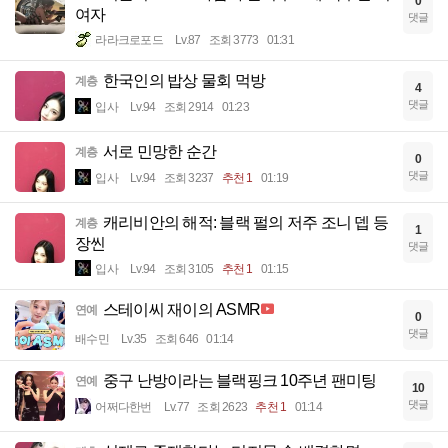
0
여자
댓글
라라크로포드
Lv.87
조회 3773
01:31
한국인의 밥상 물회 먹방
계층
4
댓글
입사
Lv.94
조회 2914
01:23
서로 민망한 순간
계층
0
댓글
입사
Lv.94
조회 3237
추천 1
01:19
캐리비안의 해적: 블랙 펄의 저주 조니 뎁 등
계층
1
장씬
댓글
입사
Lv.94
조회 3105
추천 1
01:15
스테이씨 재이의 ASMR
연예
0
댓글
배수민
Lv.35
조회 646
01:14
중구 난방이라는 블랙핑크 10주년 팬미팅
연예
10
댓글
어쩌다한번
Lv.77
조회 2623
추천 1
01:14