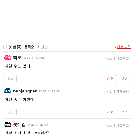
댓글
(3)
등록순
|
최신순
새로고침
쩨로
25-07-11 17:50
신고
|
공감 확인
다칠 수도 있어
답글
0
0
nanjangpan
25-07-11 17:52
신고
|
공감 확인
이건 좀 위험한데
답글
0
0
롯데검
25-07-12 07:47
신고
|
공감 확인
안밟고 미리 넘어져야할듯