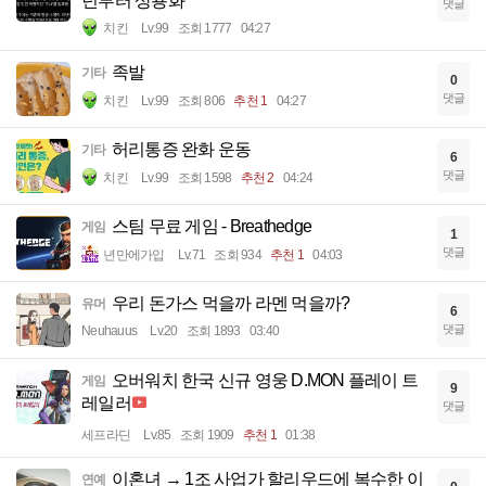
년부터 상용화'
댓글
치킨
Lv.99
조회 1777
04:27
족발
기타
0
댓글
치킨
Lv.99
조회 806
추천 1
04:27
허리통증 완화 운동
기타
6
댓글
치킨
Lv.99
조회 1598
추천 2
04:24
스팀 무료 게임 - Breathedge
게임
1
댓글
년만에가입
Lv.71
조회 934
추천 1
04:03
우리 돈가스 먹을까 라멘 먹을까?
유머
6
댓글
Neuhauus
Lv.20
조회 1893
03:40
오버워치 한국 신규 영웅 D.MON 플레이 트
게임
9
레일러
댓글
세프라딘
Lv.85
조회 1909
추천 1
01:38
이혼녀 → 1조 사업가 할리우드에 복수한 이
연예