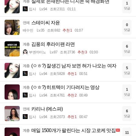
실제로 존재한다는 디지몬 속 배경화면
계층
1
댓글
입사
Lv.94
조회 2311
01:11
스테이씨 자윤
연예
0
댓글
배수민
Lv.35
조회 882
추천 1
01:07
김풍의 후라이팬 라면
계층
6
댓글
부엔까미노
Lv.87
조회 2736
추천 3
01:00
(ㅇㅎ?) 잘생긴 남자 보면 혀가 나오는 여자
계층
5
댓글
입사
Lv.94
조회 5828
추천 1
00:51
(ㅇㅎ?) 히트텍이 기다려지는 영상
계층
1
댓글
입사
Lv.94
조회 4761
추천 2
00:49
카리나 (에스파)
연예
6
댓글
입사
Lv.94
조회 2073
추천 1
00:47
매일 1500개가 팔린다는 시장 고로케 맛집
계층
11