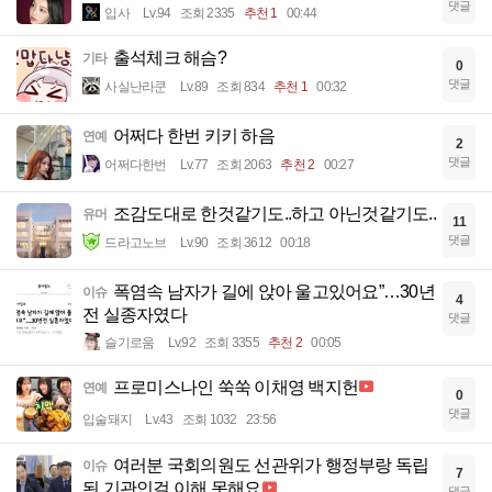
댓글
입사
Lv.94
조회 2335
추천 1
00:44
출석체크 해슴?
기타
0
댓글
사실난라쿤
Lv.89
조회 834
추천 1
00:32
어쩌다 한번 키키 하음
연예
2
댓글
어쩌다한번
Lv.77
조회 2063
추천 2
00:27
조감도대로 한것같기도..하고 아닌것같기도..
유머
11
댓글
드라고노브
Lv.90
조회 3612
00:18
폭염속 남자가 길에 앉아 울고있어요”…30년
이슈
4
전 실종자였다
댓글
슬기로움
Lv.92
조회 3355
추천 2
00:05
프로미스나인 쑥쑥 이채영 백지헌
연예
0
댓글
입술돼지
Lv.43
조회 1032
23:56
여러분 국회의원도 선관위가 행정부랑 독립
이슈
7
된 기관인걸 이해 못해요
댓글