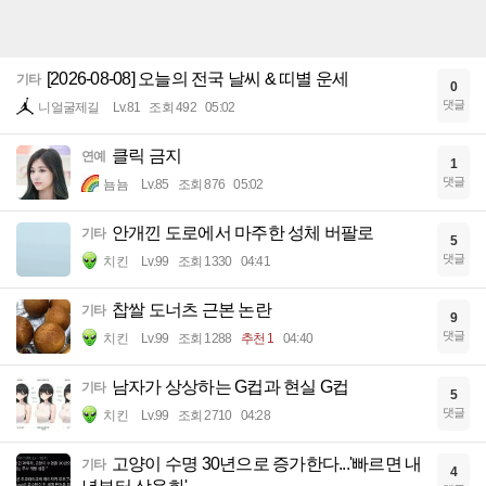
[2026-08-08] 오늘의 전국 날씨 & 띠별 운세
기타
0
댓글
니얼굴제길
Lv.81
조회 492
05:02
클릭 금지
연예
1
댓글
뇸뇸
Lv.85
조회 876
05:02
안개낀 도로에서 마주한 성체 버팔로
기타
5
댓글
치킨
Lv.99
조회 1330
04:41
찹쌀 도너츠 근본 논란
기타
9
댓글
치킨
Lv.99
조회 1288
추천 1
04:40
남자가 상상하는 G컵과 현실 G컵
기타
5
댓글
치킨
Lv.99
조회 2710
04:28
고양이 수명 30년으로 증가한다...'빠르면 내
기타
4