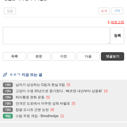
답글
0
0
새로고침
등록
목록
본문
이전
다음
댓글보기
ㅇㅇㄱ 지금 뜨는 글
남자가 상상하는 G컵과 현실 G컵
[5]
기타
고양이 수명 30년으로 증가한다...'빠르면 내년부터 상용화'
[4]
기타
허리통증 완화 운동
[5]
기타
안개낀 도로에서 마주한 성체 버팔로
[5]
기타
찹쌀 도너츠 근본 논란
[9]
기타
스팀 무료 게임 - Breathedge
[1]
게임