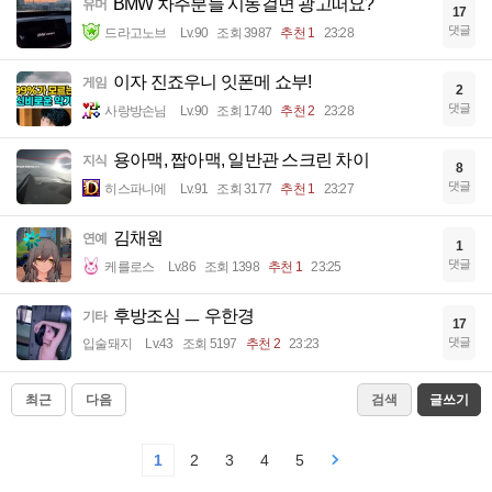
BMW 차주분들 시동걸면 광고떠요?
유머
17
댓글
드라고노브
Lv.90
조회 3987
추천 1
23:28
이자 진죠우니 잇폰메 쇼부!
게임
2
댓글
사랑방손님
Lv.90
조회 1740
추천 2
23:28
용아맥, 짭아맥, 일반관 스크린 차이
지식
8
댓글
히스파니에
Lv.91
조회 3177
추천 1
23:27
김채원
연예
1
댓글
케를로스
Lv.86
조회 1398
추천 1
23:25
후방조심 ㅡ 우한경
기타
17
댓글
입술돼지
Lv.43
조회 5197
추천 2
23:23
최근
다음
검색
글쓰기
1
2
3
4
5