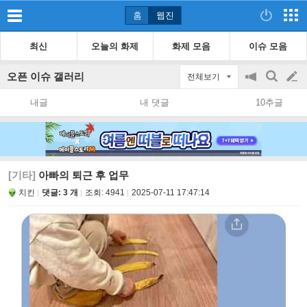
홈
웹진
최신
오늘의 화제
화제 모음
이슈 모음
오픈 이슈 갤러리
전체보기
공
검
글
지
색
내글
내 댓글
10추글
on/off
쓰
기
[기타]
아빠의 퇴근 후 업무
치킨
댓글: 3 개
조회:
4941
2025-07-11 17:47:14