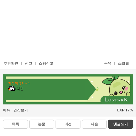
추천확인
신고
스팸신고
공유
스크랩
치직 치직 치지직
치킨
메뉴
인장보기
EXP 17%
목록
본문
이전
다음
댓글쓰기