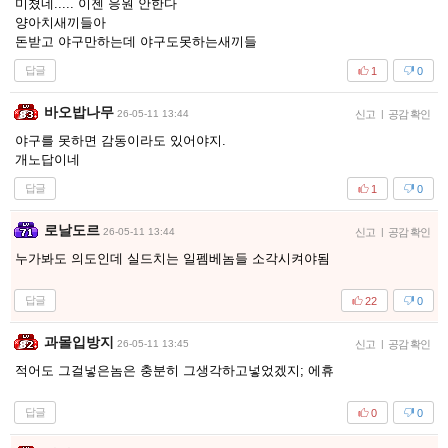
미쳤네..... 이젠 응원 안한다
양아치새끼들아
돈받고 야구만하는데 야구도못하는새끼들
답글
1
0
바오밥나무
26-05-11 13:44
신고
|
공감 확인
야구를 못하면 감동이라도 있어야지.
개노답이네
답글
1
0
로날도르
26-05-11 13:44
신고
|
공감 확인
누가봐도 의도인데 실드치는 일펨베놈들 소각시켜야됨
답글
22
0
과몰입방지
26-05-11 13:45
신고
|
공감 확인
적어도 그걸넣은놈은 충분히 그생각하고넣었겠지; 에휴
답글
0
0