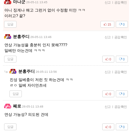
마나군
26-05-11 13:45
신고
|
공감 확인
아니 징계나 해고 그런거 없이 수정함 미안 ㅋㅋ
이러고? 끝?
답글
15
0
분홍주디
26-05-11 13:46
신고
|
공감 확인
연상 가능성을 충분히 인지 못해????
일베만 아는건데 ㅋㅋㅋ
답글
0
0
분홍주디
26-05-11 13:56
신고
|
공감 확인
진성 일베충이 저런 짓 하는건데 ㅋㅋ
ㄹㅇ 일베 자이언츠네
답글
0
0
쩨로
26-05-11 13:48
신고
|
공감 확인
연상 가능성? 의도된 건데
답글
0
0