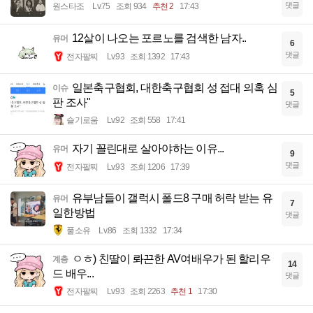
댓글
원스타조
Lv.75
조회 934
추천 2
17:43
12살이 나오는 포르노를 검색한 남자..
유머
6
댓글
전자팔찌
Lv.93
조회 1392
17:43
일본축구협회, 대한축구협회 성 접대 의혹 심
이슈
5
판 조사"
댓글
슬기로움
Lv.92
조회 558
17:41
자기 꼴린대로 살아야하는 이유...
유머
9
댓글
전자팔찌
Lv.93
조회 1206
17:39
유부남들이 갤럭시 폴드8 구매 허락 받는 유
유머
7
일한방법
댓글
풀소유
Lv.86
조회 1332
17:34
ㅇㅎ) 친딸이 롸끈한 AV여배우가 된 할리우
계층
14
드 배우...
댓글
전자팔찌
Lv.93
조회 2263
추천 1
17:30