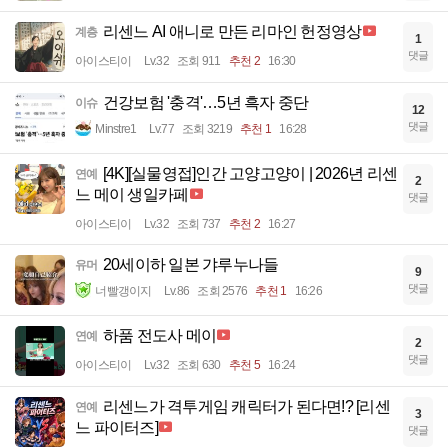
리센느 AI 애니로 만든 리마인 헌정영상
계층
1
댓글
아이스티이
Lv.32
조회 911
추천 2
16:30
건강보험 '충격'…5년 흑자 중단
이슈
12
댓글
Minstre1
Lv.77
조회 3219
추천 1
16:28
[4K][실물영접]인간 고양고양이 | 2026년 리센
연예
2
느 메이 생일카페
댓글
아이스티이
Lv.32
조회 737
추천 2
16:27
20세이하 일본 갸루누나들
유머
9
댓글
너빨갱이지
Lv.86
조회 2576
추천 1
16:26
하품 전도사 메이
연예
2
댓글
아이스티이
Lv.32
조회 630
추천 5
16:24
리센느가 격투게임 캐릭터가 된다면!? [리센
연예
3
느 파이터즈]
댓글