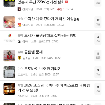
있는데 무단 220V 전기선 설치
댓글
진겟타원
Lv.70
조회 1229
추천 1
17:04
수락산 계곡 갔다가 개빡친 여성.jpg
계층
17
댓글
달섭지롱
Lv.94
조회 3008
17:03
도시가 포위당해도 살아남는 방법
유머
4
댓글
썽바
Lv.89
조회 1872
17:01
골든벨 문제
유머
8
댓글
풀소유
Lv.86
조회 1445
16:58
오토바이 번호판 가리기
이슈
9
댓글
고도비만
Lv.91
조회 1800
16:57
2026 GES 전국 아마추어 이스포츠 대회 참
게임
0
가 선수 모집!
댓글
자나깨나
Lv.35
조회 745
16:57