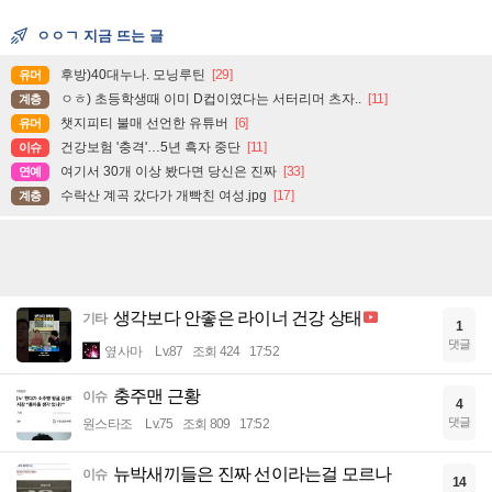
ㅇㅇㄱ 지금 뜨는 글
후방)40대누나. 모닝루틴
[29]
유머
ㅇㅎ) 초등학생때 이미 D컵이였다는 서터리머 츠자..
[11]
계층
챗지피티 불매 선언한 유튜버
[6]
유머
건강보험 '충격'…5년 흑자 중단
[11]
이슈
여기서 30개 이상 봤다면 당신은 진짜
[33]
연예
수락산 계곡 갔다가 개빡친 여성.jpg
[17]
계층
생각보다 안좋은 라이너 건강 상태
기타
1
댓글
옆사마
Lv.87
조회 424
17:52
충주맨 근황
이슈
4
댓글
원스타조
Lv.75
조회 809
17:52
뉴박새끼들은 진짜 선이라는걸 모르나
이슈
14