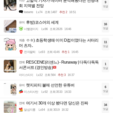
고일석 기자가 데이터 분석해봤다는 전당대
이슈
9
회 지역별 전망
댓글
Ieewrre
Lv.74
조회 1487
추천 2
16:51
후방)코스어의 세계
유머
16
댓글
너빨갱이지
Lv.86
조회 2826
16:46
ㅇㅎ) 초등학생때 이미 D컵이였다는 서터리
계층
11
머 츠자..
댓글
전자팔찌
Lv.93
조회 4146
추천 1
16:45
RESCENE(리센느) - Runaway | 다독다독독
연예
1
서콘서트 (경인방송)
댓글
아이스티이
Lv.32
조회 564
추천 3
16:37
챗지피티 불매 선언한 유튜버
유머
6
댓글
미스터사탄
Lv.92
조회 3533
16:33
여기서 30개 이상 봤다면 당신은 진짜
연예
34
댓글
달섭지롱
Lv.94
조회 3019
16:32