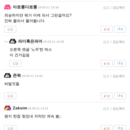
아로롱다로롱
26-05-11 14:34
신고
|
공감 확인
죄송하지만 뭐가 어케 되서 그런걸까요?
진짜 몰라서 물어봅니다.
답글
0
0
파이혹은파어
26-05-11 14:58
신고
|
공감 확인
오른쪽 맨끝 '노무'한 박스
이 건거같음
답글
0
0
존윅
26-05-11 14:40
신고
|
공감 확인
씨발것들
답글
0
0
Zaksim
26-05-11 14:41
신고
|
공감 확인
뭔지 한참 찾았네 자막만 계속 봄;;
답글
0
0