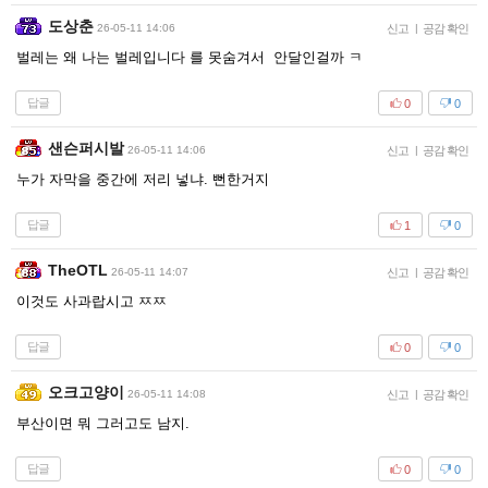
도상춘
26-05-11 14:06
신고
|
공감 확인
벌레는 왜 나는 벌레입니다 를 못숨겨서 안달인걸까 ㅋ
답글
0
0
샌슨퍼시발
26-05-11 14:06
신고
|
공감 확인
누가 자막을 중간에 저리 넣냐. 뻔한거지
답글
1
0
TheOTL
26-05-11 14:07
신고
|
공감 확인
이것도 사과랍시고 ㅉㅉ
답글
0
0
오크고양이
26-05-11 14:08
신고
|
공감 확인
부산이면 뭐 그러고도 남지.
답글
0
0