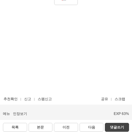
추천확인
신고
스팸신고
공유
스크랩
메뉴
인장보기
EXP 63%
목록
본문
이전
다음
댓글쓰기