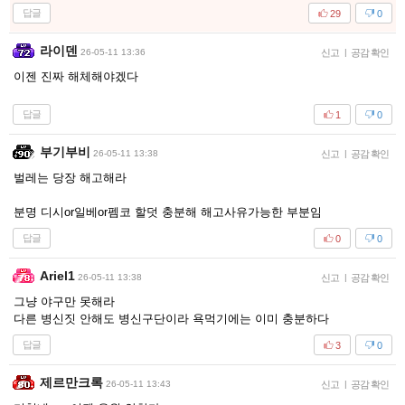
답글
29
0
라이덴
26-05-11 13:36
신고
|
공감 확인
이젠 진짜 해체해야겠다
답글
1
0
부기부비
26-05-11 13:38
신고
|
공감 확인
벌레는 당장 해고해라
분명 디시or일베or펨코 할덧 충분해 해고사유가능한 부분임
답글
0
0
Ariel1
26-05-11 13:38
신고
|
공감 확인
그냥 야구만 못해라
다른 병신짓 안해도 병신구단이라 욕먹기에는 이미 충분하다
답글
3
0
제르만크록
26-05-11 13:43
신고
|
공감 확인