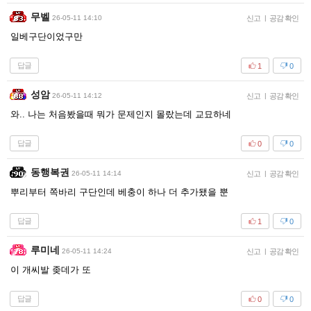
무벨
26-05-11 14:10
신고
|
공감 확인
일베구단이었구만
답글
1
0
성암
26-05-11 14:12
신고
|
공감 확인
와.. 나는 처음봤을때 뭐가 문제인지 몰랐는데 교묘하네
답글
0
0
동행복권
26-05-11 14:14
신고
|
공감 확인
뿌리부터 쪽바리 구단인데 베충이 하나 더 추가됐을 뿐
답글
1
0
루미네
26-05-11 14:24
신고
|
공감 확인
이 개씨발 좆데가 또
답글
0
0