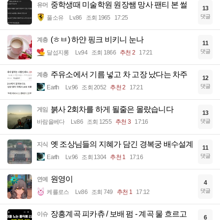
중학생때 미술학원 원장쌤 망사 팬티 본 썰
유머
13
댓글
풀소유
Lv.86
조회 1965
17:25
(ㅎㅂ) 하얀 핑크 비키니 눈나
계층
11
댓글
달섭지롱
Lv.94
조회 1866
추천 2
17:21
주유소에서 기름 넣고 차 고장 났다는 차주
계층
12
댓글
Earth
Lv.96
조회 2052
추천 2
17:21
붉사 2회차를 하게 될줄은 몰랐습니다
게임
13
댓글
바람을베다
Lv.86
조회 1255
추천 3
17:16
옛 조상님들의 지혜가 담긴 경복궁 배수설계
지식
11
댓글
Earth
Lv.96
조회 1304
추천 1
17:16
원영이
연예
4
댓글
케를로스
Lv.86
조회 749
추천 1
17:12
장흥계곡 피카츄 / 보배 펌 - 계곡 물 흐르고
이슈
6