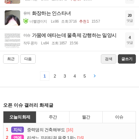
화장하는 인스타녀
유머
20
댓글
너빨갱이지
Lv.86
조회 3716
추천 1
15:57
가뭄에 애타는데 물축제 강행하는 밀양시
이슈
4
댓글
작두콩차
Lv.84
조회 1857
15:56
최근
다음
검색
글쓰기
1
2
3
4
5
오픈 이슈 갤러리 화제글
오늘의 화제
주간
월간
이슈
1
지식
[16]
중력댐의 건축해부도
2
연예
[16]
리센느 프리티걸 음중 1위~