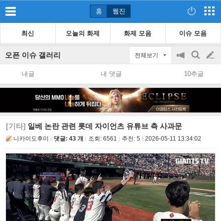
홈
웹진
최신
오늘의 화제
화제 모음
이슈 모음
오픈 이슈 갤러리
전체보기
공
검
글
지
색
내글
내 댓글
10추글
on/off
쓰
기
[기타]
일베 논란 관련 롯데 자이언츠 유튜브 측 사과문
니카이도후미
댓글: 43 개
조회:
6561
추천:
5
2026-05-11 13:34:02