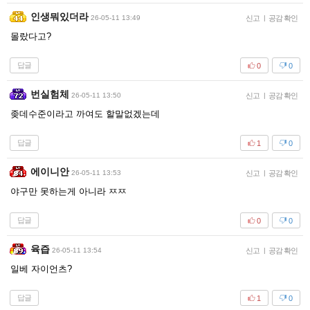
인생뭐있더라
26-05-11 13:49
신고
|
공감 확인
몰랐다고?
답글
0
0
번실험체
26-05-11 13:50
신고
|
공감 확인
좆데수준이라고 까여도 할말없겠는데
답글
1
0
에이니안
26-05-11 13:53
신고
|
공감 확인
야구만 못하는게 아니라 ㅉㅉ
답글
0
0
육즙
26-05-11 13:54
신고
|
공감 확인
일베 자이언츠?
답글
1
0