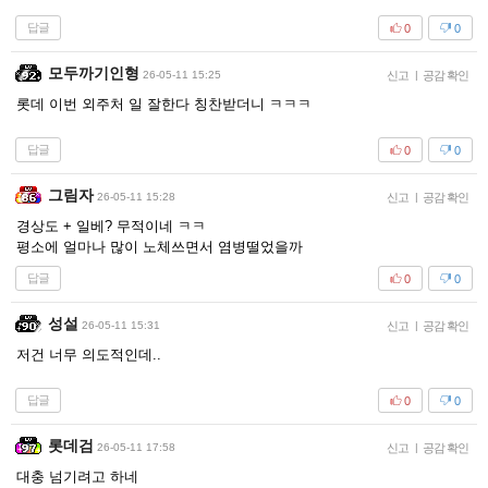
답글
0
0
모두까기인형
26-05-11 15:25
신고
|
공감 확인
롯데 이번 외주처 일 잘한다 칭찬받더니 ㅋㅋㅋ
답글
0
0
그림자
26-05-11 15:28
신고
|
공감 확인
경상도 + 일베? 무적이네 ㅋㅋ
평소에 얼마나 많이 노체쓰면서 염병떨었을까
답글
0
0
성설
26-05-11 15:31
신고
|
공감 확인
저건 너무 의도적인데..
답글
0
0
롯데검
26-05-11 17:58
신고
|
공감 확인
대충 넘기려고 하네