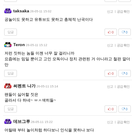
taksaka
26-05-11 15:02
신고
|
공감 확인
공놀이도 못하고 유튜브도 못하고 총체적 난국이다
답글
0
0
Teron
26-05-11 15:12
신고
|
공감 확인
저런 짓하는 놈들 이젠 너무 잘 걸리니까
요즘에는 밈일 뿐이고 고인 모독이나 정치 관련된 거 아니라고 철판 깔더
만
답글
0
0
써펜트 나가
26-05-11 15:14
신고
|
공감 확인
팬들이 싫어할 짓은
골라서 다 하네~ ㅂㅅ색히들~
답글
0
0
데브그루
26-05-11 15:22
신고
|
공감 확인
어릴때 부터 놀이처럼 하다보니 인식을 못하나 보다