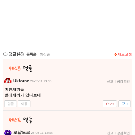
댓글
(43)
등록순
|
최신순
새로고침
Ukforce
26-05-11 13:36
신고
|
공감 확인
미친새끼들
벌레새끼가 있나보네
답글
이동
29
0
로날도르
26-05-11 13:44
신고
|
공감 확인