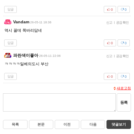
답글
0
0
Vandam
26-05-11 18:36
신고
|
공감 확인
역시 꼴데 쪽바리답네
답글
0
0
파란색이좋아
26-05-11 22:06
신고
|
공감 확인
ㅋㅋㅋㅋ일베의도시 부산
답글
0
0
새로고침
등록
목록
본문
이전
다음
댓글보기