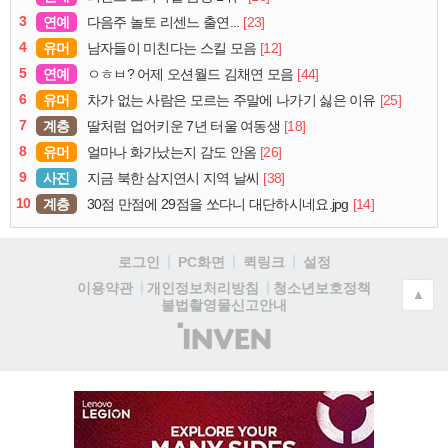
3
연예
[23]
다음주 놀토 리센느 출연...
4
유머
[12]
남자들이 미친다는 스킬 모음
5
연예
[44]
ㅇㅎㅂ? 어제 오션월드 김채연 모음
6
유머
[25]
차가 없는 사람은 모르는 주말에 나가기 싫은 이유
7
계층
[18]
딸처럼 업어키운 7년 터울 여동생
8
유머
[26]
얼마나 화가났는지 감도 안옴
9
사진
[38]
지금 북한 삼지연시 지역 날씨
10
계층
[14]
30점 만점에 29점을 쏘다니 대단하시네요.jpg
로그인
PC화면
퀵링크
설정
청소년보호정책
이용약관
개인정보처리방침
▲
불법촬영물신고안내
(주)
인
벤