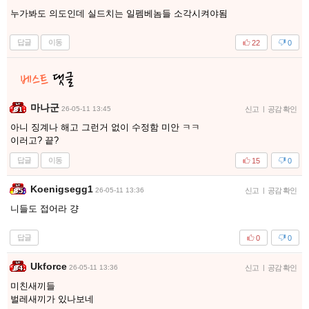
누가봐도 의도인데 실드치는 일펨베놈들 소각시켜야됨
답글
이동
22
0
마나군
26-05-11 13:45
신고
|
공감 확인
아니 징계나 해고 그런거 없이 수정함 미안 ㅋㅋ
이러고? 끝?
답글
이동
15
0
Koenigsegg1
26-05-11 13:36
신고
|
공감 확인
니들도 접어라 걍
답글
0
0
Ukforce
26-05-11 13:36
신고
|
공감 확인
미친새끼들
벌레새끼가 있나보네