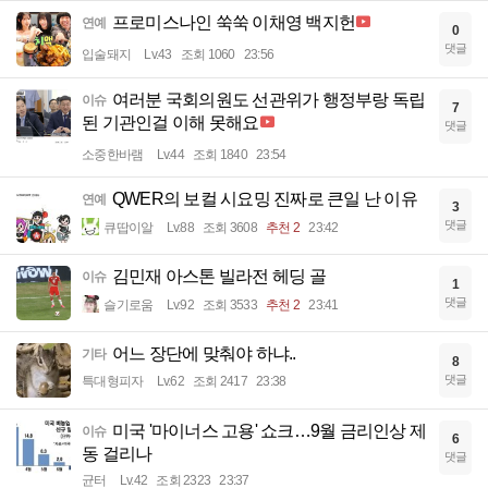
프로미스나인 쑥쑥 이채영 백지헌
연예
0
댓글
입술돼지
Lv.43
조회 1060
23:56
여러분 국회의원도 선관위가 행정부랑 독립
이슈
7
된 기관인걸 이해 못해요
댓글
소중한바램
Lv.44
조회 1840
23:54
QWER의 보컬 시요밍 진짜로 큰일 난 이유
연예
3
댓글
큐땁이알
Lv.88
조회 3608
추천 2
23:42
김민재 아스톤 빌라전 헤딩 골
이슈
1
댓글
슬기로움
Lv.92
조회 3533
추천 2
23:41
어느 장단에 맞춰야 하냐..
기타
8
댓글
특대형피자
Lv.62
조회 2417
23:38
미국 '마이너스 고용' 쇼크…9월 금리인상 제
이슈
6
동 걸리나
댓글
균터
Lv.42
조회 2323
23:37