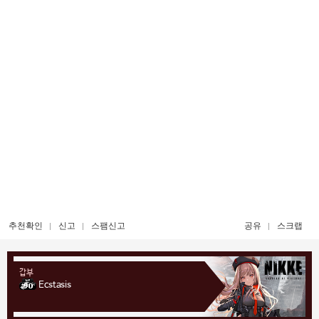
추천확인
신고
스팸신고
공유
스크랩
갑부
Ecstasis