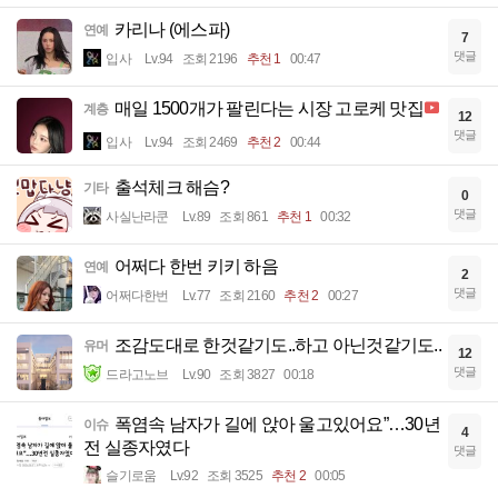
카리나 (에스파)
연예
7
댓글
입사
Lv.94
조회 2196
추천 1
00:47
매일 1500개가 팔린다는 시장 고로케 맛집
계층
12
댓글
입사
Lv.94
조회 2469
추천 2
00:44
출석체크 해슴?
기타
0
댓글
사실난라쿤
Lv.89
조회 861
추천 1
00:32
어쩌다 한번 키키 하음
연예
2
댓글
어쩌다한번
Lv.77
조회 2160
추천 2
00:27
조감도대로 한것같기도..하고 아닌것같기도..
유머
12
댓글
드라고노브
Lv.90
조회 3827
00:18
폭염속 남자가 길에 앉아 울고있어요”…30년
이슈
4
전 실종자였다
댓글
슬기로움
Lv.92
조회 3525
추천 2
00:05