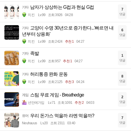
남자가 상상하는 G컵과 현실 G컵
기타
7
댓글
치킨
Lv.99
조회 3926
04:28
고양이 수명 30년으로 증가한다...'빠르면 내
기타
6
년부터 상용화'
댓글
치킨
Lv.99
조회 2424
추천 1
04:27
족발
기타
1
댓글
치킨
Lv.99
조회 957
추천 1
04:27
허리통증 완화 운동
기타
8
댓글
치킨
Lv.99
조회 2125
추천 3
04:24
스팀 무료 게임 - Breathedge
게임
2
댓글
년만에가입
Lv.71
조회 1091
추천 2
04:03
우리 돈가스 먹을까 라멘 먹을까?
유머
7
댓글
Neuhauus
Lv.20
조회 2311
03:40