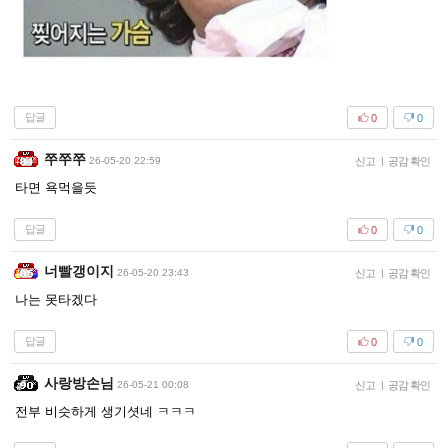
답글
0
0
쭈쭈쭈
26-05-20 22:59
신고
|
공감 확인
타면 욕먹을듯
답글
0
0
너빨갱이지
26-05-20 23:43
신고
|
공감 확인
나는 못타겠다
답글
0
0
사랑방손님
26-05-21 00:08
신고
|
공감 확인
전부 비슷하게 생기셧네 ㅋㅋㅋ