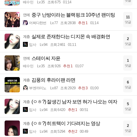
댓글
배수민
Lv.35
조회 675
01:14
중구 난방이라는 블랙핑크 10주년 팬미팅
연예
11
댓글
어쩌다한번
Lv.77
조회 2838
추천 1
01:14
실제로 존재한다는 디지몬 속 배경화면
계층
2
댓글
입사
Lv.94
조회 2461
01:11
스테이씨 자윤
연예
1
댓글
배수민
Lv.35
조회 926
추천 1
01:07
김풍의 후라이팬 라면
계층
6
댓글
부엔까미노
Lv.87
조회 2929
추천 3
01:00
(ㅇㅎ?) 잘생긴 남자 보면 혀가 나오는 여자
계층
5
댓글
입사
Lv.94
조회 6420
추천 1
00:51
(ㅇㅎ?) 히트텍이 기다려지는 영상
계층
2
댓글
입사
Lv.94
조회 5294
추천 2
00:49