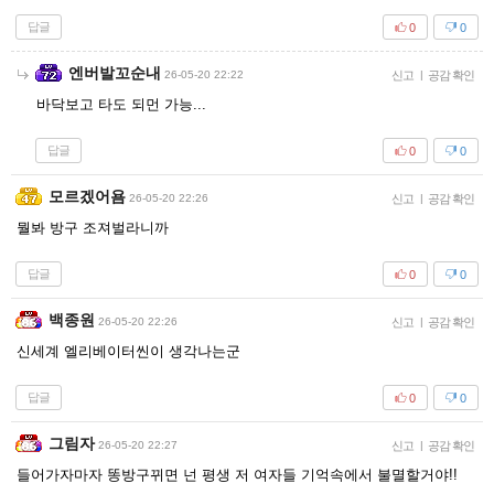
답글
0
0
엔버발꼬순내
26-05-20 22:22
신고
|
공감 확인
바닥보고 타도 되먼 가능...
답글
0
0
모르겠어욤
26-05-20 22:26
신고
|
공감 확인
뭘봐 방구 조져벌라니까
답글
0
0
백종원
26-05-20 22:26
신고
|
공감 확인
신세계 엘리베이터씬이 생각나는군
답글
0
0
그림자
26-05-20 22:27
신고
|
공감 확인
들어가자마자 똥방구뀌면 넌 평생 저 여자들 기억속에서 불멸할거야!!