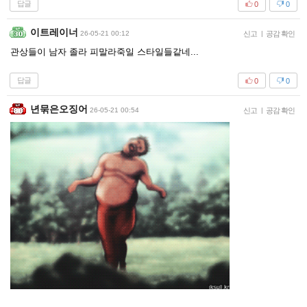
답글
0
0
이트레이너
26-05-21 00:12
신고
|
공감 확인
관상들이 남자 졸라 피말라죽일 스타일들같네...
답글
0
0
년묶은오징어
26-05-21 00:54
신고
|
공감 확인