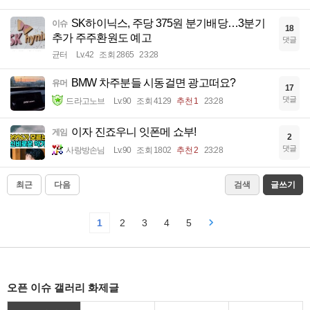
SK하이닉스, 주당 375원 분기배당…3분기
이슈
18
추가 주주환원도 예고
댓글
균터
Lv.42
조회 2865
23:28
BMW 차주분들 시동걸면 광고떠요?
유머
17
댓글
드라고노브
Lv.90
조회 4129
추천 1
23:28
이자 진죠우니 잇폰메 쇼부!
게임
2
댓글
사랑방손님
Lv.90
조회 1802
추천 2
23:28
최근
다음
검색
글쓰기
1
2
3
4
5
오픈 이슈 갤러리 화제글