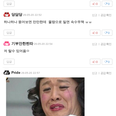
답글
0
0
당담당
26-05-20 22:52
신고
|
공감 확인
하나하나 뜯어보면 만만한데 물량으로 밀면 속수무책 ㅠㅠ
답글
0
0
기부안한찐따
26-05-20 22:54
신고
|
공감 확인
저 탈수 있어욤ㅁ
답글
0
0
Pride
26-05-20 22:57
신고
|
공감 확인