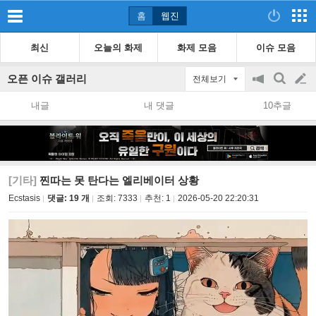
홈
웹진
최신
오늘의 화제
화제 모음
이슈 모음
오픈 이슈 갤러리
전체보기
공
검
글
지
색
내글
내 댓글
10추글
on/off
쓰
기
[기타]
찐따는 못 탄다는 엘리베이터 상황
Ecstasis
댓글: 19 개
조회:
7333
추천:
1
2026-05-20 22:20:31