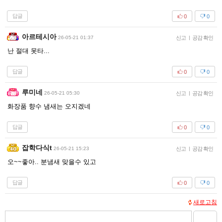
답글
0
0
아르테시아
26-05-21 01:37
신고
|
공감 확인
난 절대 못타...
답글
0
0
루미네
26-05-21 05:30
신고
|
공감 확인
화장품 향수 냄새는 오지겠네
답글
0
0
잡학다식t
26-05-21 15:23
신고
|
공감 확인
오~~좋아.. 분냄새 맞을수 있고
답글
0
0
새로고침