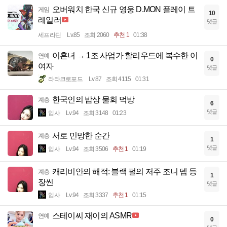
오버워치 한국 신규 영웅 D.MON 플레이 트
게임
10
레일러
댓글
세프라딘
Lv.85
조회 2060
추천 1
01:38
이혼녀 → 1조 사업가 할리우드에 복수한 이
연예
0
여자
댓글
라라크로포드
Lv.87
조회 4115
01:31
한국인의 밥상 물회 먹방
계층
6
댓글
입사
Lv.94
조회 3148
01:23
서로 민망한 순간
계층
1
댓글
입사
Lv.94
조회 3506
추천 1
01:19
캐리비안의 해적: 블랙 펄의 저주 조니 뎁 등
계층
1
장씬
댓글
입사
Lv.94
조회 3337
추천 1
01:15
스테이씨 재이의 ASMR
연예
0