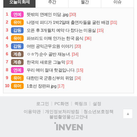
오늘의 화제
주간
월간
이슈
1
연예
[30]
뜻밖의 연예인 미담..jpg
2
유머
[31]
나영석 피디가 1박2일때 출연자들을 굴린 배경
3
감동
[15]
오픈 후 3개월치 예약 다 찼다는 미용실
4
유머
[36]
파브리도 이해 안가는 한국 음식
5
감동
[20]
어떤 공익근무요원 이야기
6
계층
[34]
ㅇㅎ?) 순수 골반 재능녀.
7
계층
[23]
한국의 새로운 그늘막
8
연예
[15]
우리 메이 절대 핫걸입니다.
9
유머
[24]
대한민국 군종신부의 위엄
10
유머
[17]
1호선 장판파.jpg
로그인
PC화면
퀵링크
설정
청소년보호정책
이용약관
개인정보처리방침
▲
불법촬영물신고안내
(주)
인