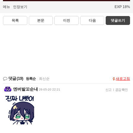
메뉴
인장보기
EXP 18%
목록
본문
이전
다음
댓글쓰기
댓글
(19)
등록순
|
최신순
새로고침
엔버발꼬순내
26-05-20 22:21
신고
|
공감 확인