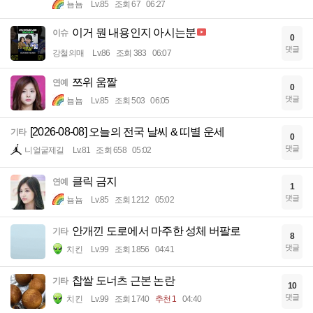
뇸뇸
Lv.85
조회 67
06:27
이거 뭔 내용인지 아시는분
이슈
0
댓글
강철의매
Lv.86
조회 383
06:07
쯔위 움짤
연예
0
댓글
뇸뇸
Lv.85
조회 503
06:05
[2026-08-08] 오늘의 전국 날씨 & 띠별 운세
기타
0
댓글
니얼굴제길
Lv.81
조회 658
05:02
클릭 금지
연예
1
댓글
뇸뇸
Lv.85
조회 1212
05:02
안개낀 도로에서 마주한 성체 버팔로
기타
8
댓글
치킨
Lv.99
조회 1856
04:41
찹쌀 도너츠 근본 논란
기타
10
댓글
치킨
Lv.99
조회 1740
추천 1
04:40