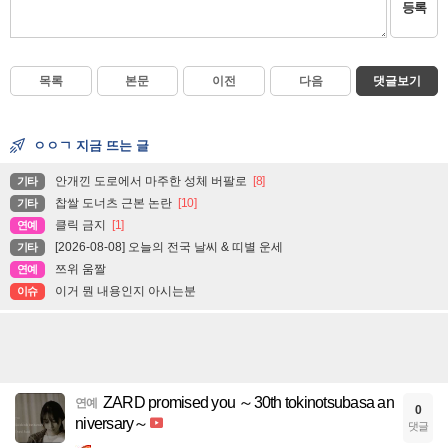
등록
목록
본문
이전
다음
댓글보기
ㅇㅇㄱ 지금 뜨는 글
안개낀 도로에서 마주한 성체 버팔로
[8]
기타
찹쌀 도너츠 근본 논란
[10]
기타
클릭 금지
[1]
연예
[2026-08-08] 오늘의 전국 날씨 & 띠별 운세
기타
쯔위 움짤
연예
이거 뭔 내용인지 아시는분
이슈
ZARD promised you ～30th tokinotsubasa an
연예
0
niversary～
댓글