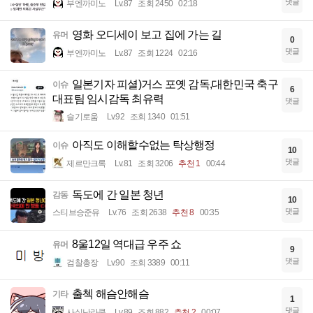
댓글
부엔까미노
Lv.87
조회 2450
02:18
영화 오디세이 보고 집에 가는 길
유머
0
댓글
부엔까미노
Lv.87
조회 1224
02:16
일본기자 피셜)거스 포옛 감독,대한민국 축구
이슈
6
대표팀 임시감독 최유력
댓글
슬기로움
Lv.92
조회 1340
01:51
아직도 이해할수없는 탁상행정
이슈
10
댓글
제르만크록
Lv.81
조회 3206
추천 1
00:44
독도에 간 일본 청년
감동
10
댓글
스티브승준유
Lv.76
조회 2638
추천 8
00:35
8울12일 역대급 우주 쇼
유머
9
댓글
검찰총장
Lv.90
조회 3389
00:11
출첵 해슴안해슴
기타
1
댓글
사실난라쿤
Lv.89
조회 882
추천 2
00:07