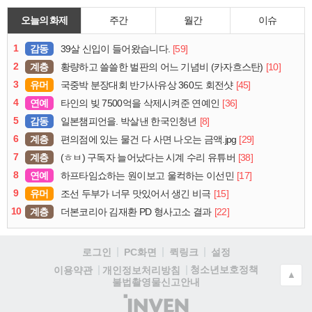
오늘의 화제
주간
월간
이슈
1
감동
[59]
39살 신입이 들어왔습니다.
2
계층
[10]
황량하고 쓸쓸한 벌판의 어느 기념비 (카자흐스탄)
3
유머
[45]
국중박 분장대회 반가사유상 360도 회전샷
4
연예
[36]
타인의 빚 7500억을 삭제시켜준 연예인
5
감동
[8]
일본챔피언을. 박살낸 한국인청년
6
계층
[29]
편의점에 있는 물건 다 사면 나오는 금액.jpg
7
계층
[38]
(ㅎㅂ) 구독자 늘어났다는 시계 수리 유튜버
8
연예
[17]
하프타임쇼하는 원이보고 울컥하는 이선민
9
유머
[15]
조선 두부가 너무 맛있어서 생긴 비극
10
계층
[22]
더본코리아 김재환 PD 형사고소 결과
로그인
PC화면
퀵링크
설정
청소년보호정책
이용약관
개인정보처리방침
▲
불법촬영물신고안내
(주)