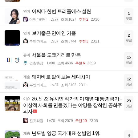
어쩌다 한번 트리플에스 설린
연예
1
댓글
어쩌다한번
Lv.77
조회 1627
추천 2
23:30
보기좋은 연예인 커플
연예
2
댓글
부엔까미노
Lv.87
조회 3744
추천 3
23:21
서울을 도쿄거리로 만듬
유머
15
댓글
검찰총장
Lv.90
조회 4686
추천 6
23:19
돼지바로 알아보는 세대차이
계층
12
댓글
부엔까미노
Lv.87
조회 3102
23:11
26. 5. 22 유시민 작가의 이재명 대통령 평가 -
이슈
29
이상적 사회를 만들겠다는 야망을 장착한 공화주
댓글
의자
진겟타원
Lv.70
조회 2079
추천 10
23:05
년도별 양궁 국가대표 선발전 1위.
계층
4