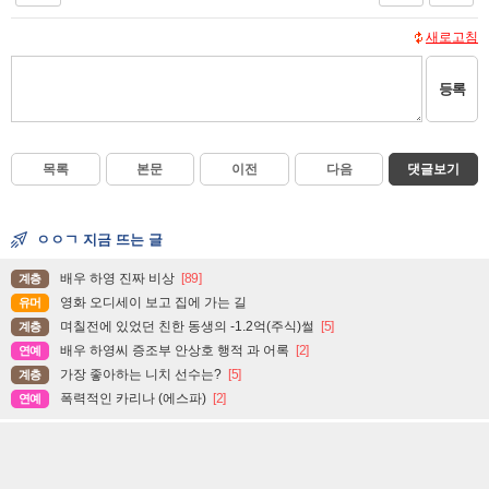
새로고침
등록
목록
본문
이전
다음
댓글보기
ㅇㅇㄱ 지금 뜨는 글
배우 하영 진짜 비상
[89]
계층
영화 오디세이 보고 집에 가는 길
유머
며칠전에 있었던 친한 동생의 -1.2억(주식)썰
[5]
계층
배우 하영씨 증조부 안상호 행적 과 어록
[2]
연예
가장 좋아하는 니치 선수는?
[5]
계층
폭력적인 카리나 (에스파)
[2]
연예