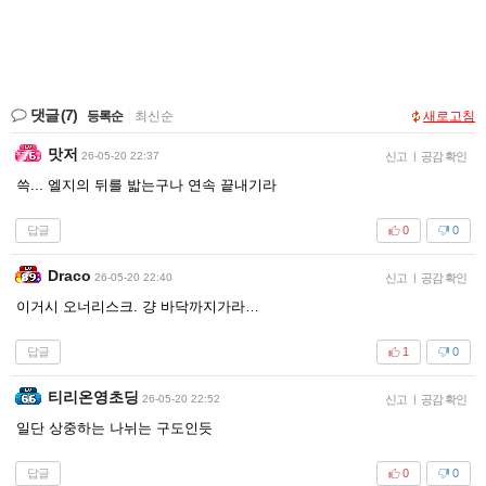
댓글
(7)
등록순
|
최신순
새로고침
맛저
26-05-20 22:37
신고
|
공감 확인
쓱... 엘지의 뒤를 밟는구나 연속 끝내기라
답글
0
0
Draco
26-05-20 22:40
신고
|
공감 확인
이거시 오너리스크. 걍 바닥까지가라…
답글
1
0
티리온영초딩
26-05-20 22:52
신고
|
공감 확인
일단 상중하는 나뉘는 구도인듯
답글
0
0