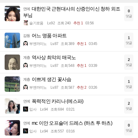
대한민국 근현대사의 산증인이신 청하 외조
연예
0
부님
댓글
슬기로움
Lv.92
조회 240
추천 1
03:56
어느 명품 아파트
감동
1
댓글
부엔까미노
Lv.87
조회 389
추천 1
03:45
역사상 최악의 매국노
계층
2
댓글
부엔까미노
Lv.87
조회 548
추천 1
03:39
이쁘게 생긴 꽃사슴
계층
1
댓글
부엔까미노
Lv.87
조회 587
추천 2
03:26
폭력적인 카리나 (에스파)
연예
2
댓글
입사
Lv.94
조회 684
03:21
mc 이안 오프숄더 드레스 (하츠 투 하츠)
연예
0
댓글
입사
Lv.94
조회 557
03:16