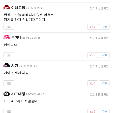
야생고양
26-05-20 23:23
신고
|
공감 확인
한화가 오늘 패배하지 않은 이유는
경기를 하지 안았기때문이지
답글
0
0
루미네
26-05-21 05:58
신고
|
공감 확인
삼성보소
답글
0
0
치킨
26-05-21 06:23
신고
|
공감 확인
기아 신세계 파팅
답글
0
0
샤프대령
26-05-21 09:43
신고
|
공감 확인
1~3, 4~7까지 치열한데
답글
0
0