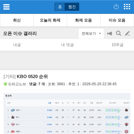
홈
웹진
최신
오늘의 화제
화제 모음
이슈 모음
오픈 이슈 갤러리
전체보기
공
검
글
지
색
내글
내 댓글
10추글
on/off
쓰
기
[기타]
KBO 0520 순위
드라고노브
댓글: 7 개
조회:
3881
추천:
1
2026-05-20 22:36:45