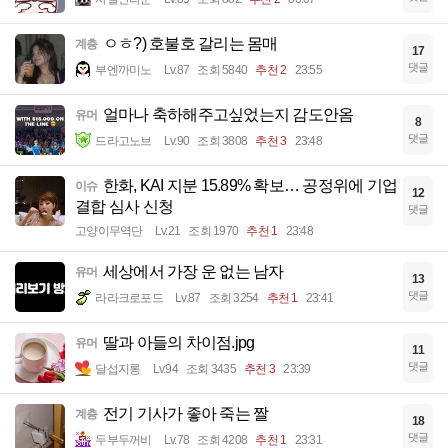
ㅇㅎ?) 호불호 갈리는 몸매
계층
17
댓글
부엔까미노
Lv.87
조회 5840
추천 2
23:55
얼마나 축하해주고싶었는지 감도안옴
유머
8
댓글
드라고노브
Lv.90
조회 3808
추천 3
23:48
한화, KAI 지분 15.89% 확보… 공정위에 기업
이슈
12
결합 심사 신청
댓글
고양이무역단
Lv.21
조회 1970
추천 1
23:48
세상에서 가장 운 없는 남자
유머
13
댓글
라라크로포드
Lv.87
조회 3254
추천 1
23:41
딸과 아들의 차이점.jpg
유머
11
댓글
달섭지롱
Lv.94
조회 3435
추천 3
23:39
전기 기사가 좋아 죽는 짤
계층
18
댓글
두부두꺼비
Lv.78
조회 4208
추천 1
23:31