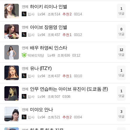
하이키 리이나 인별
연예
1
댓글
입사
Lv.94
조회 514
추천 2
03:14
아이브 장원영 인별
연예
0
댓글
입사
Lv.94
조회 457
추천 1
03:12
배우 하영씨 인스타
연예
12
댓글
딱봐도악당
Lv.49
조회 636
03:12
유나 (ITZY)
연예
1
댓글
입사
Lv.94
조회 437
추천 1
03:10
안무 연습하는 아이브 유진이 (도쿄돔 콘)
연예
1
댓글
입사
Lv.94
조회 507
03:06
미야오 안나
연예
3
댓글
입사
Lv.94
조회 521
추천 2
03:04