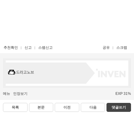
추천확인
신고
스팸신고
공유
스크랩
드라고노브
메뉴
인장보기
EXP 31%
목록
본문
이전
다음
댓글쓰기