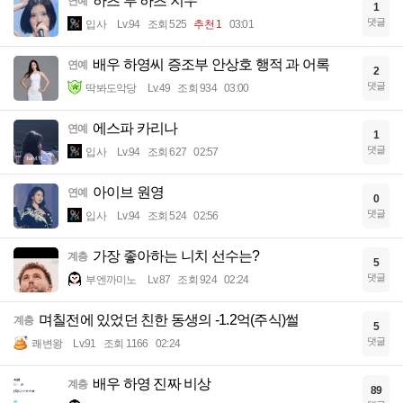
하츠 투 하츠 지우
연예
1
댓글
입사
Lv.94
조회 525
추천 1
03:01
배우 하영씨 증조부 안상호 행적 과 어록
연예
2
댓글
딱봐도악당
Lv.49
조회 934
03:00
에스파 카리나
연예
1
댓글
입사
Lv.94
조회 627
02:57
아이브 원영
연예
0
댓글
입사
Lv.94
조회 524
02:56
가장 좋아하는 니치 선수는?
계층
5
댓글
부엔까미노
Lv.87
조회 924
02:24
며칠전에 있었던 친한 동생의 -1.2억(주식)썰
계층
5
댓글
쾌변왕
Lv.91
조회 1166
02:24
배우 하영 진짜 비상
계층
89