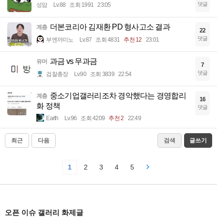
댓글
성암
Lv.88
조회 1991
23:05
더본코리아 김재환 PD 형사고소 결과
계층
22
댓글
부엔까미노
Lv.87
조회 4831
추천 12
23:01
과금 vs 무과금
유머
7
댓글
검찰총장
Lv.90
조회 3839
22:54
중소기업갤러리조차 경악했다는 경영합리
계층
16
화 정책
댓글
Earth
Lv.96
조회 4209
추천 2
22:49
최근
다음
검색
글쓰기
1
2
3
4
5
오픈 이슈 갤러리 화제글