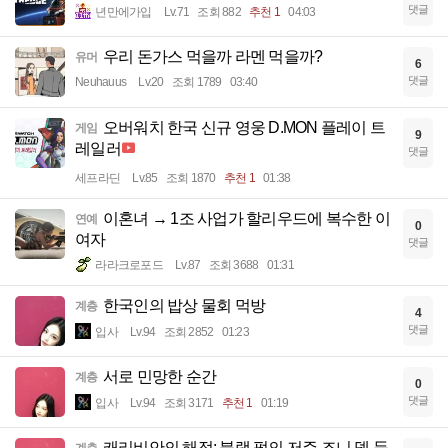
댓글
년만에가입
Lv.71
조회 882
추천 1
04:03
우리 돈가스 먹을까 라멘 먹을까?
유머
6
댓글
Neuhauus
Lv.20
조회 1789
03:40
오버워치 한국 신규 영웅 D.MON 플레이 트
게임
9
레일러
댓글
세프라딘
Lv.85
조회 1870
추천 1
01:38
이혼녀 → 1조 사업가 할리우드에 복수한 이
연예
0
여자
댓글
라라크로포드
Lv.87
조회 3688
01:31
한국인의 밥상 물회 먹방
계층
4
댓글
입사
Lv.94
조회 2852
01:23
서로 민망한 순간
계층
0
댓글
입사
Lv.94
조회 3171
추천 1
01:19
캐리비안의 해적: 블랙 펄의 저주 조니 뎁 등
계층