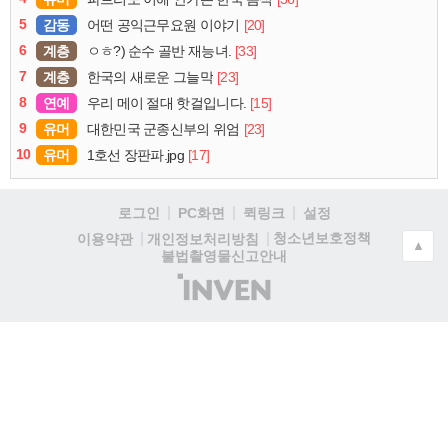
5
감동
[20]
어떤 공익근무요원 이야기
6
계층
[33]
ㅇㅎ?) 순수 골반 재능녀.
7
계층
[23]
한국의 새로운 그늘막
8
연예
[15]
우리 메이 절대 핫걸입니다.
9
유머
[23]
대한민국 군종신부의 위엄
10
유머
[17]
1호선 장판파.jpg
로그인
PC화면
퀵링크
설정
청소년보호정책
이용약관
개인정보처리방침
▲
불법촬영물신고안내
(주)
인
벤