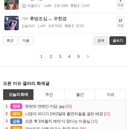
1
댓글
케를로스
Lv.86
조회 1389
추천 1
23:25
후방조심 ㅡ 우한경
기타
17
댓글
입술돼지
Lv.43
조회 5154
추천 2
23:23
최근
다음
검색
글쓰기
1
2
3
4
5
오픈 이슈 갤러리 화제글
오늘의 화제
주간
월간
이슈
1
연예
[30]
뜻밖의 연예인 미담..jpg
2
유머
[31]
나영석 피디가 1박2일때 출연자들을 굴린 배경
3
감동
[15]
오픈 후 3개월치 예약 다 찼다는 미용실
4
유머
[36]
파브리도 이해 안가는 한국 음식