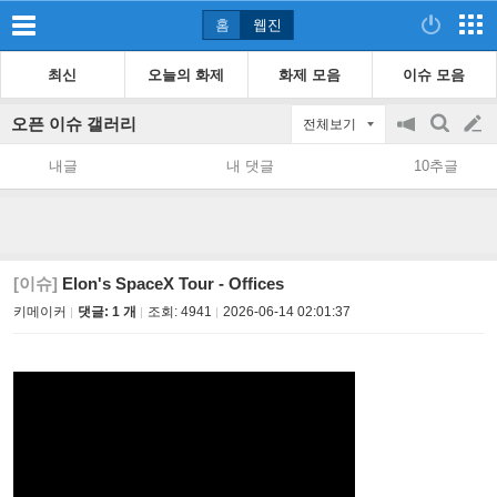
홈
웹진
최신
오늘의 화제
화제 모음
이슈 모음
오픈 이슈 갤러리
전체보기
공
검
글
지
색
내글
내 댓글
10추글
on/off
쓰
기
[이슈]
Elon's SpaceX Tour - Offices
키메이커
댓글: 1 개
조회:
4941
2026-06-14 02:01:37