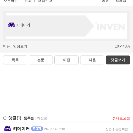
추천확인
신고
스팸신고
공유
스크랩
키메이커
메뉴
인장보기
EXP 40%
목록
본문
이전
다음
댓글쓰기
댓글
(1)
등록순
|
최신순
새로고침
키메이커
26-06-14 02:01
신고
|
공감 확인