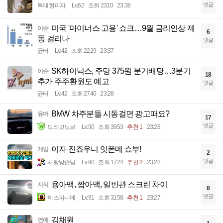
댓글
특대형피자
Lv.62
조회 2310
23:38
미국 '마이너스 고용' 쇼크…9월 금리인상 제
이슈
6
동 걸리나
댓글
균터
Lv.42
조회 2229
23:37
SK하이닉스, 주당 375원 분기배당…3분기
이슈
18
추가 주주환원도 예고
댓글
균터
Lv.42
조회 2740
23:28
BMW 차주분들 시동걸면 광고떠요?
유머
17
댓글
드라고노브
Lv.90
조회 3953
추천 1
23:28
이자 진죠우니 잇폰메 쇼부!
게임
2
댓글
사랑방손님
Lv.90
조회 1724
추천 2
23:28
용아맥, 짭아맥, 일반관 스크린 차이
지식
8
댓글
히스파니에
Lv.91
조회 3158
추천 1
23:27
김채원
연예