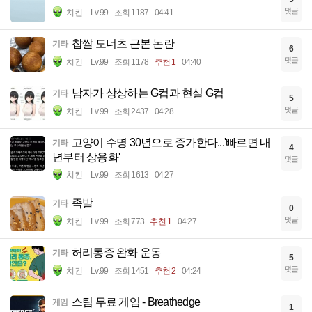
댓글
치킨
Lv.99
조회 1187
04:41
찹쌀 도너츠 근본 논란
기타
6
댓글
치킨
Lv.99
조회 1178
추천 1
04:40
남자가 상상하는 G컵과 현실 G컵
기타
5
댓글
치킨
Lv.99
조회 2437
04:28
고양이 수명 30년으로 증가한다...'빠르면 내
기타
4
년부터 상용화'
댓글
치킨
Lv.99
조회 1613
04:27
족발
기타
0
댓글
치킨
Lv.99
조회 773
추천 1
04:27
허리통증 완화 운동
기타
5
댓글
치킨
Lv.99
조회 1451
추천 2
04:24
스팀 무료 게임 - Breathedge
게임
1