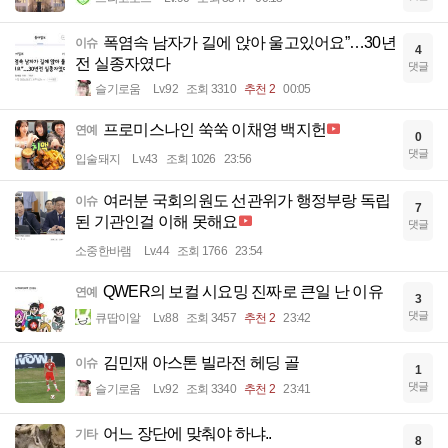
폭염속 남자가 길에 앉아 울고있어요”…30년
이슈
4
전 실종자였다
댓글
슬기로움
Lv.92
조회 3310
추천 2
00:05
프로미스나인 쑥쑥 이채영 백지헌
연예
0
댓글
입술돼지
Lv.43
조회 1026
23:56
여러분 국회의원도 선관위가 행정부랑 독립
이슈
7
된 기관인걸 이해 못해요
댓글
소중한바램
Lv.44
조회 1766
23:54
QWER의 보컬 시요밍 진짜로 큰일 난 이유
연예
3
댓글
큐땁이알
Lv.88
조회 3457
추천 2
23:42
김민재 아스톤 빌라전 헤딩 골
이슈
1
댓글
슬기로움
Lv.92
조회 3340
추천 2
23:41
어느 장단에 맞춰야 하냐..
기타
8