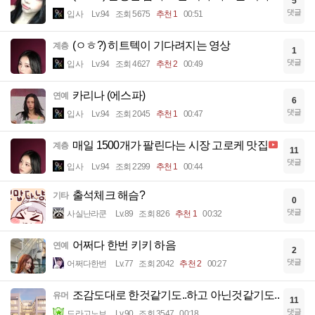
5
댓글
입사
Lv.94
조회 5675
추천 1
00:51
(ㅇㅎ?) 히트텍이 기다려지는 영상
계층
1
댓글
입사
Lv.94
조회 4627
추천 2
00:49
카리나 (에스파)
연예
6
댓글
입사
Lv.94
조회 2045
추천 1
00:47
매일 1500개가 팔린다는 시장 고로케 맛집
계층
11
댓글
입사
Lv.94
조회 2299
추천 1
00:44
출석체크 해슴?
기타
0
댓글
사실난라쿤
Lv.89
조회 826
추천 1
00:32
어쩌다 한번 키키 하음
연예
2
댓글
어쩌다한번
Lv.77
조회 2042
추천 2
00:27
조감도대로 한것같기도..하고 아닌것같기도..
유머
11
댓글
드라고노브
Lv.90
조회 3547
00:18