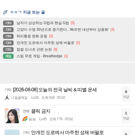
ㅇㅇㄱ 지금 뜨는 글
남자가 상상하는 G컵과 현실 G컵
[5]
기타
고양이 수명 30년으로 증가한다...'빠르면 내년부터 상용화'
[4]
기타
허리통증 완화 운동
[5]
기타
안개낀 도로에서 마주한 성체 버팔로
[5]
기타
찹쌀 도너츠 근본 논란
[6]
기타
스팀 무료 게임 - Breathedge
[1]
게임
[2026-08-08] 오늘의 전국 날씨 & 띠별 운세
기타
0
댓글
니얼굴제길
Lv.81
조회 438
05:02
클릭 금지
연예
1
댓글
뇸뇸
Lv.85
조회 776
05:02
안개낀 도로에서 마주한 성체 버팔로
기타
5