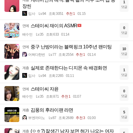
1
장씬
댓글
입사
Lv.94
조회 3051
추천 1
01:15
스테이씨 재이의 ASMR
연예
0
댓글
배수민
Lv.35
조회 633
01:14
중구 난방이라는 블랙핑크 10주년 팬미팅
연예
10
댓글
어쩌다한번
Lv.77
조회 2554
추천 1
01:14
실제로 존재한다는 디지몬 속 배경화면
계층
1
댓글
입사
Lv.94
조회 2265
01:11
스테이씨 자윤
연예
0
댓글
배수민
Lv.35
조회 871
추천 1
01:07
김풍의 후라이팬 라면
계층
5
댓글
부엔까미노
Lv.87
조회 2689
추천 3
01:00
(ㅇㅎ?) 잘생긴 남자 보면 혀가 나오는 여자
계층