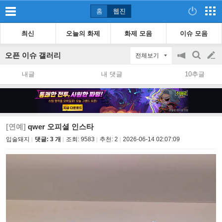
홈
웹진
최신
오늘의 화제
화제 모음
이슈 모음
오픈 이슈 갤러리
전체보기
공
검
글
지
색
내글
내 댓글
10추글
on/off
쓰
기
[연예]
qwer 오피셜 인스타
입술돼지
댓글: 3 개
조회:
9583
추천:
2
2026-06-14 02:07:09