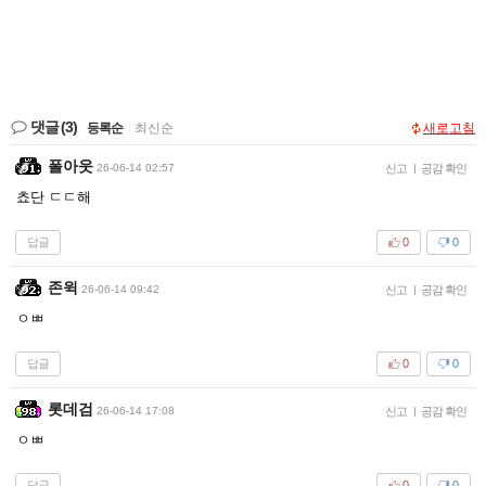
댓글
(3)
등록순
|
최신순
새로고침
폴아웃
26-06-14 02:57
신고
|
공감 확인
쵸단 ㄷㄷ해
답글
0
0
존윅
26-06-14 09:42
신고
|
공감 확인
ㅇㅃ
답글
0
0
롯데검
26-06-14 17:08
신고
|
공감 확인
ㅇㅃ
답글
0
0