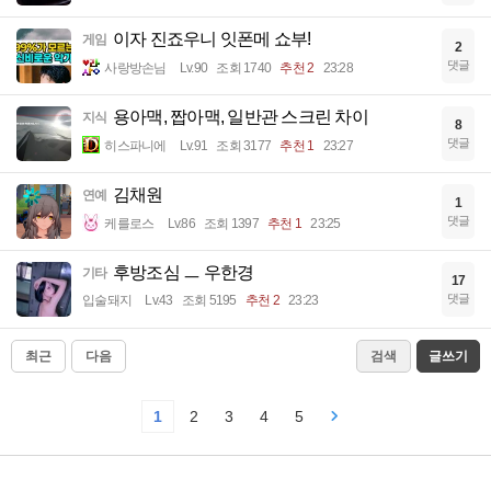
이자 진죠우니 잇폰메 쇼부!
게임
2
댓글
사랑방손님
Lv.90
조회 1740
추천 2
23:28
용아맥, 짭아맥, 일반관 스크린 차이
지식
8
댓글
히스파니에
Lv.91
조회 3177
추천 1
23:27
김채원
연예
1
댓글
케를로스
Lv.86
조회 1397
추천 1
23:25
후방조심 ㅡ 우한경
기타
17
댓글
입술돼지
Lv.43
조회 5195
추천 2
23:23
최근
다음
검색
글쓰기
1
2
3
4
5