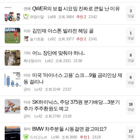
QWER의 보컬 시요밍 진짜로 큰일 난 이유
연예
3
댓글
큐땁이알
Lv.88
조회 3484
추천 2
23:42
김민재 아스톤 빌라전 헤딩 골
이슈
1
댓글
슬기로움
Lv.92
조회 3377
추천 2
23:41
어느 장단에 맞춰야 하냐..
기타
8
댓글
특대형피자
Lv.62
조회 2331
23:38
미국 '마이너스 고용' 쇼크…9월 금리인상 제
이슈
6
동 걸리나
댓글
균터
Lv.42
조회 2244
23:37
SK하이닉스, 주당 375원 분기배당…3분기
이슈
18
추가 주주환원도 예고
댓글
균터
Lv.42
조회 2760
23:28
BMW 차주분들 시동걸면 광고떠요?
유머
17
댓글
드라고노브
Lv.90
조회 3985
추천 1
23:28