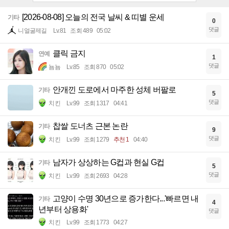
[2026-08-08] 오늘의 전국 날씨 & 띠별 운세
기타
0
댓글
니얼굴제길
Lv.81
조회 489
05:02
클릭 금지
연예
1
댓글
뇸뇸
Lv.85
조회 870
05:02
안개낀 도로에서 마주한 성체 버팔로
기타
5
댓글
치킨
Lv.99
조회 1317
04:41
찹쌀 도너츠 근본 논란
기타
9
댓글
치킨
Lv.99
조회 1279
추천 1
04:40
남자가 상상하는 G컵과 현실 G컵
기타
5
댓글
치킨
Lv.99
조회 2693
04:28
고양이 수명 30년으로 증가한다...'빠르면 내
기타
4
년부터 상용화'
댓글
치킨
Lv.99
조회 1773
04:27