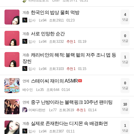
라라크로포드
Lv.87
조회 3771
01:31
한국인의 밥상 물회 먹방
계층
4
댓글
입사
Lv.94
조회 2911
01:23
서로 민망한 순간
계층
0
댓글
입사
Lv.94
조회 3232
추천 1
01:19
캐리비안의 해적: 블랙 펄의 저주 조니 뎁 등
계층
1
장씬
댓글
입사
Lv.94
조회 3103
추천 1
01:15
스테이씨 재이의 ASMR
연예
0
댓글
배수민
Lv.35
조회 644
01:14
중구 난방이라는 블랙핑크 10주년 팬미팅
연예
10
댓글
어쩌다한번
Lv.77
조회 2619
추천 1
01:14
실제로 존재한다는 디지몬 속 배경화면
계층
1
댓글
입사
Lv.94
조회 2307
01:11