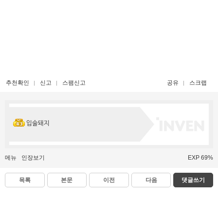
추천확인
신고
스팸신고
공유
스크랩
입술돼지
메뉴
인장보기
EXP 69%
목록
본문
이전
다음
댓글쓰기