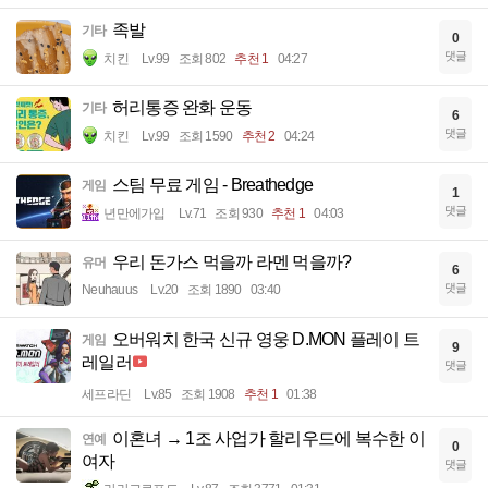
족발
기타
0
댓글
치킨
Lv.99
조회 802
추천 1
04:27
허리통증 완화 운동
기타
6
댓글
치킨
Lv.99
조회 1590
추천 2
04:24
스팀 무료 게임 - Breathedge
게임
1
댓글
년만에가입
Lv.71
조회 930
추천 1
04:03
우리 돈가스 먹을까 라멘 먹을까?
유머
6
댓글
Neuhauus
Lv.20
조회 1890
03:40
오버워치 한국 신규 영웅 D.MON 플레이 트
게임
9
레일러
댓글
세프라딘
Lv.85
조회 1908
추천 1
01:38
이혼녀 → 1조 사업가 할리우드에 복수한 이
연예
0
여자
댓글