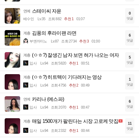
스테이씨 자윤
연예
0
댓글
배수민
Lv.35
조회 882
추천 1
01:07
김풍의 후라이팬 라면
계층
6
댓글
부엔까미노
Lv.87
조회 2734
추천 3
01:00
(ㅇㅎ?) 잘생긴 남자 보면 혀가 나오는 여자
계층
5
댓글
입사
Lv.94
조회 5820
추천 1
00:51
(ㅇㅎ?) 히트텍이 기다려지는 영상
계층
1
댓글
입사
Lv.94
조회 4756
추천 2
00:49
카리나 (에스파)
연예
6
댓글
입사
Lv.94
조회 2070
추천 1
00:47
매일 1500개가 팔린다는 시장 고로케 맛집
계층
11
댓글
입사
Lv.94
조회 2332
추천 1
00:44