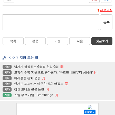
새로고침
등록
목록
본문
이전
다음
댓글보기
ㅇㅇㄱ 지금 뜨는 글
남자가 상상하는 G컵과 현실 G컵
[5]
기타
고양이 수명 30년으로 증가한다...'빠르면 내년부터 상용화'
[4]
기타
허리통증 완화 운동
[5]
기타
안개낀 도로에서 마주한 성체 버팔로
[5]
기타
찹쌀 도너츠 근본 논란
[9]
기타
스팀 무료 게임 - Breathedge
[1]
게임