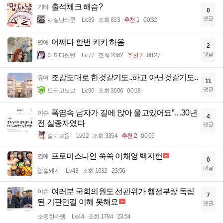
출석체크 해슴?
기타
0
댓글
사실난라쿤
Lv.89
조회 833
추천 1
00:32
어쩌다 한번 키키 하음
연예
2
댓글
어쩌다한번
Lv.77
조회 2062
추천 2
00:27
조감도대로 한것같기도..하고 아닌것같기도..
유머
11
댓글
드라고노브
Lv.90
조회 3606
00:18
폭염속 남자가 길에 앉아 울고있어요”…30년
이슈
4
전 실종자였다
댓글
슬기로움
Lv.92
조회 3354
추천 2
00:05
프로미스나인 쑥쑥 이채영 백지헌
연예
0
댓글
입술돼지
Lv.43
조회 1032
23:56
여러분 국회의원도 선관위가 행정부랑 독립
이슈
7
된 기관인걸 이해 못해요
댓글
소중한바램
Lv.44
조회 1784
23:54