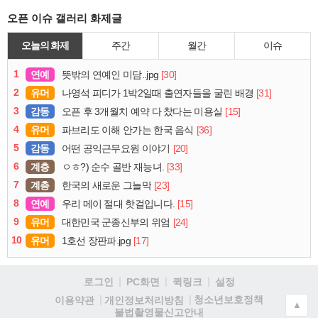
오픈 이슈 갤러리 화제글
오늘의 화제
주간
월간
이슈
1
연예
[30]
뜻밖의 연예인 미담..jpg
2
유머
[31]
나영석 피디가 1박2일때 출연자들을 굴린 배경
3
감동
[15]
오픈 후 3개월치 예약 다 찼다는 미용실
4
유머
[36]
파브리도 이해 안가는 한국 음식
5
감동
[20]
어떤 공익근무요원 이야기
6
계층
[33]
ㅇㅎ?) 순수 골반 재능녀.
7
계층
[23]
한국의 새로운 그늘막
8
연예
[15]
우리 메이 절대 핫걸입니다.
9
유머
[24]
대한민국 군종신부의 위엄
10
유머
[17]
1호선 장판파.jpg
로그인
PC화면
퀵링크
설정
청소년보호정책
이용약관
개인정보처리방침
▲
불법촬영물신고안내