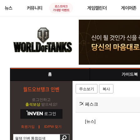
로스트아크
뉴스
커뮤니티
게임캘린더
게이머존
기대평 이벤트
홈
가이드북
월드오브탱크 인벤
주소보기
복사
로그인하고
페스크
출석보상
받으세요!
로그인
[뉴스]
회원가입
ID/PW 찾기