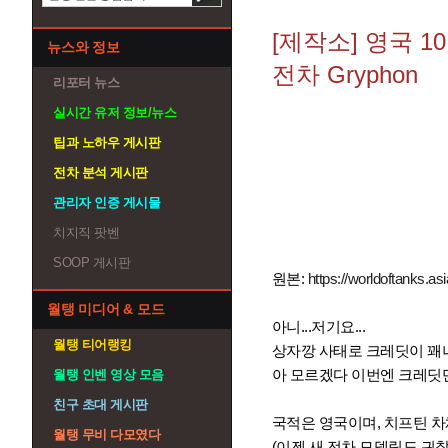
[제작소] 영국 
뉴스와 정보
전차 Gryphon
리포터 뉴스
실시간 유저 정보/뉴스
팁과 노하우 게시판
전차 분석 게시판
관리자 인증 게시물
치지직 팟벤
SOOP 게시판
원본:
https://worldoftanks.a
월탱 미디어 & 모드
아니...저기요...
월탱 티어랭킹
상자깡 사태로 크레딧이 꽤나
아 모르겠다 이번엔 크레딧만 
월탱 인벤 영상 모음
친구 초대 게시판
국적은 영국이며, 치프틴 차
월탱 무비 다모였다
(이젠 새 전차 모델링도 귀찮은