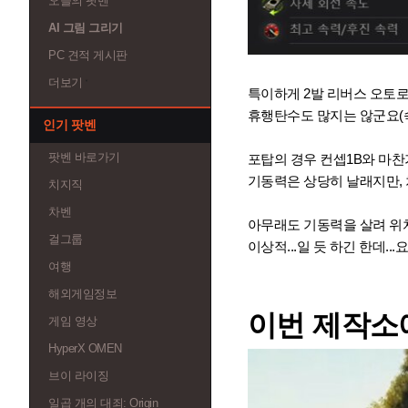
오늘의 팟벤
AI 그림 그리기
PC 견적 게시판
더보기
특이하게 2발 리버스 오토로더
휴행탄수도 많지는 않군요(숙4
인기 팟벤
팟벤 바로가기
포탑의 경우 컨셉1B와 마찬
기동력은 상당히 날래지만, 
치지직
차벤
아무래도 기동력을 살려 위치
걸그룹
이상적...일 듯 하긴 한데..
여행
해외게임정보
이번 제작소에
게임 영상
HyperX OMEN
브이 라이징
일곱 개의 대죄: Origin