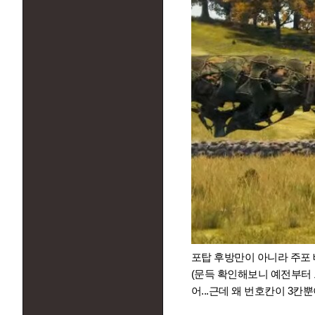
포탑 후방만이 아니라 주포
(문득 확인해보니 예전부터 
어...근데 왜 번호칸이 3칸뿐이