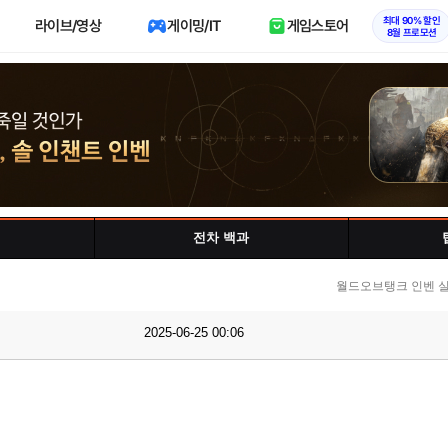
최대 90% 할인
라이브/영상
게이밍/IT
게임스토어
8월 프로모션
전차 백과
월드오브탱크 인벤 실
2025-06-25 00:06