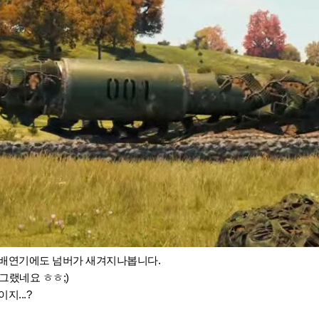
 배연기에도 넘버가 새겨지나봅니다.
그랬네요 ㅎㅎ;)
지...?