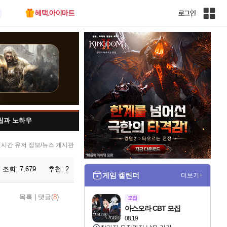
혜택.아이마트
로그인
인
벤
전
체
사
이
트
맵
팁과 노하우
시간 유저 정보/뉴스 게시판
조회:
7,679
추천:
2
게임 캘린더
더보기+
목록
|
댓글(
8
)
모집
아스오라 CBT 모집
08.19