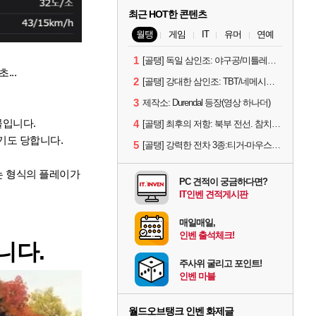
최근 HOT한 콘텐츠
월탱
게임
IT
유머
연예
1
[골탱] 독일 삼인조: 야구공/미틀레러/예거
...
2
[골탱] 강대한 삼인조: TBT/네메시스/LT-432
3
제작소: Durendal 등장(영상 하나더)
물입니다.
4
[골탱] 최후의 저항: 북부 전선. 참치캔 등
기도 당합니다.
5
[골탱] 강력한 전차 3종:티거-마우스/콘트라딕셔스/스트릿식사
는 형식의 플레이가
PC 견적이 궁금하다면?
IT인벤 견적게시판
매일매일,
인벤 출석체크!
니다.
주사위 굴리고 포인트!
인벤 마블
월드오브탱크 인벤 화제글