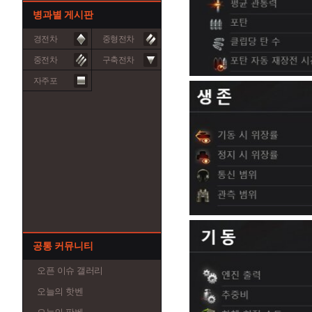
병과별 게시판
경전차
중형전차
중전차
구축전차
자주포
공통 커뮤니티
오픈 이슈 갤러리
오늘의 핫벤