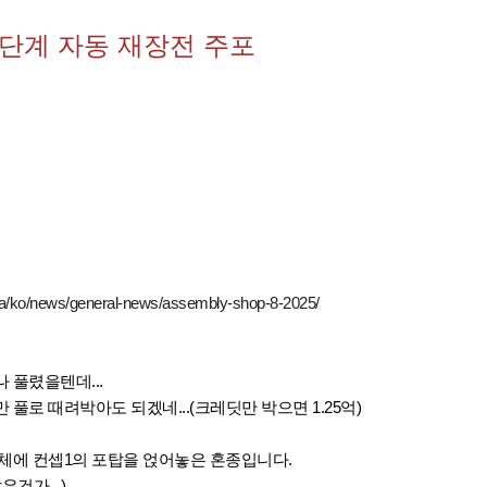
10단계 자동 재장전 주포
sia/ko/news/general-news/assembly-shop-8-2025/
 풀렸을텐데...
풀로 때려박아도 되겠네...(크레딧만 박으면 1.25억)
체에 컨셉1의 포탑을 얹어놓은 혼종입니다.
건가...)