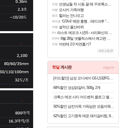
선생님들 차 시동 끌 때 꾸르륵소리나는데
차벤
오사카 가족여행
여행
힐러는 안나오고
명조
‘GTA 6’ 예판 흥행…테이크투 “내부 예상 크게 넘어”
해외겜
설악산 울산바위
여행
라스트 에포크 시즌5 - 서리화신의 분노 티저
PV
8월 28일 넷플릭스에서 예고편 공개 예정
GTA6
아반테 2.0 자연흡기?
차벤
새로고침
핫딜
게시판
더보기+
[카드할인] 삼성 오디세이 G5 LS32FG500 80.1cm(32인치) 게이밍 모니터 180Hz
69%할인 성심닭갈비, 500g, 2개
크록스 에코 시티 어드벤처 클로그 엘리펀트 213115-1LM 남여공용 220
50%할인 삼진어묵 가득담은 모둠어묵탕, 484g, 2개
62%할인 고기중독 매운 돼지갈비찜, 800g, 2개