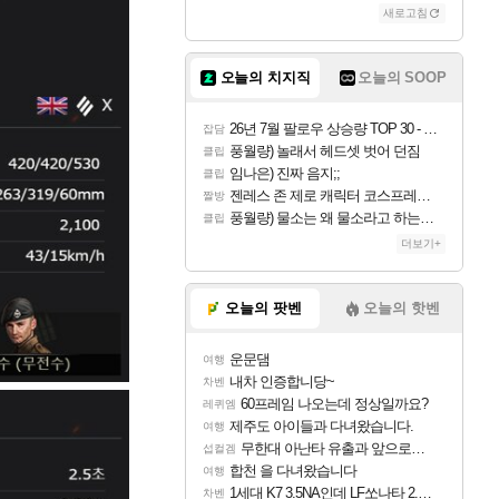
새로고침
오늘의 치지직
오늘의 SOOP
26년 7월 팔로우 상승량 TOP 30 - 월간 치지직
잡담
풍월량) 놀래서 헤드셋 벗어 던짐
클립
임나은) 진짜 음지;;
클립
젠레스 존 제로 캐릭터 코스프레한 꽁주
짤방
풍월량) 물소는 왜 물소라고 하는거야? 아! 그만 ㅋㅋ 알았어 ㅋㅋ
클립
더보기+
오늘의 팟벤
오늘의 핫벤
운문댐
여행
내차 인증합니당~
차벤
60프레임 나오는데 정상일까요?
레퀴엠
제주도 아이들과 다녀왔습니다.
여행
무한대 아난타 유출과 앞으로의 예상 (루머)
섭컬겜
합천 을 다녀왔습니다
여행
1세대 K7 3.5NA인데 LF쏘나타 2.0NA 기변하면 유류비 절약이 얼마나 될까요..?
차벤