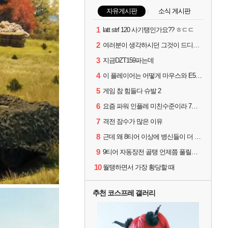
자유게시판
소식 게시판
1
latt strf 120 사기탱인가요?? ㅎㄷㄷ
2
여러분이 생각하시던 그것이 드디어 나타났습니다
3
지금DZT159파는데
4
이 플레이어는 어떻게 마우스와 E5를 보유할수 있나요...?
5
게임 참 힘들다 슈발 2
6
요즘 파워 인플레 미친수준이라 7티어로 9탑방 걸리면
7
격전 잠수가 많은 이유
8
근데 왜 8티어 이상에 병신들이 더 많은거같죠?
9
9티어 자동장전 골탱 언제쯤 풀릴까요?
10
월탱하면서 가장 황당할 때
추천 코스프레 갤러리