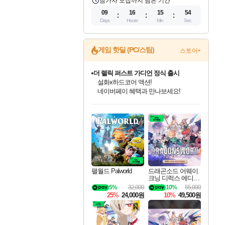
참가자 모집까지 남은 기간
09
16
15
53
Days
Hours
Min
Sec
게임 핫딜 (PC/스팀)
스토어+
더 렐릭 퍼스트 가디언 정식 출시
설화x하드코어 액션!
네이버페이 혜택과 만나보세요!
베데스다 40주년 기념 할인 중!
베데스다의 명작들을
인벤게임즈 8월 특별 할인!
드래곤소드: 어웨이크닝 입점!
문명 7 특별 할인!
마블 투혼 파이팅 소울즈 정식출시!
귀무자: 검의 길 예약 판매 중!
비스트 오브 리인카네이션 정식 출시!
커세어 코브 출시 기념 할인!
캡콤 프렌차이즈 할인 진행 중!
캡콤 일부 상품 상시 할인
스타워즈 은하계 레이서
로블록스 기프트 카드 공식 입점
40주년 프로모션으로 만나보세요!
인기 퍼블리셔 모음!
스팀으로 만나는 드래곤소드!
조선&고려 DLC 출시 예정
마블 히어로 총 출동&화려한 격투!
10% 할인과
게임프릭 신작 IP
해적'섬'을 발전시키자!
몬헌, 바하 등 인기 IP를
몬헌 와일즈 & 드래곤즈 도그마2
인벤게임즈에서 10% 추가 적립
Robux를 가장 안전하고
최대 90% 할인가를 만나보세요!
네이버혜택과 함께 만나보세요!
50%할인&추가 적립까지!
네이버 포인트 혜택까지!
이니&베니 혜택까지!
네이버 혜택가와 함께 예약하세요!
할인&네이버혜택으로 만나보세요!
할인가에 만나보세요!
일부 에디션 상시 할인!
혜택으로 예약 판매 중
편안하게 충전하세요
팰월드 Palworld
드래곤소드 어웨이
크닝 디럭스 에디션
DragonSword Awake
5%
32,000
10%
55,000
ning Deluxe Edition
25%
24,000원
10%
49,500원