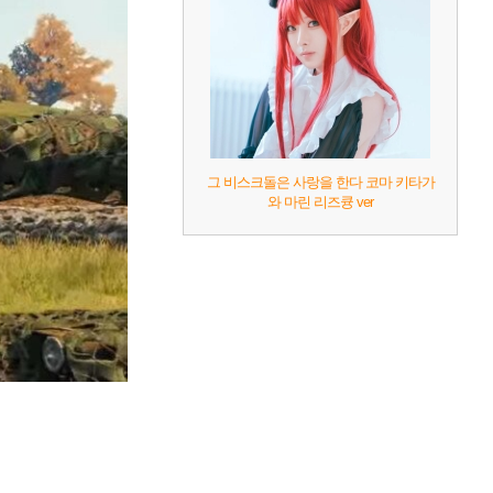
그 비스크돌은 사랑을 한다 코마 키타가
와 마린 리즈큥 ver