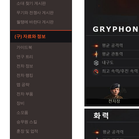
소대 찾기 게시판
무기와 전쟁사 게시판
월탱에 바란다 게시판
(구) 자료와 정보
가이드북
연구 트리
전차 정보
전차 랭킹
맵 공략
전차 부품
장비
소모품
승무원 스킬
훈장 및 업적