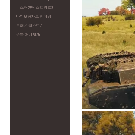
몬스터헌터 스토리즈3
바이오하자드 레퀴엠
드래곤 퀘스트7
풋볼 매니저26