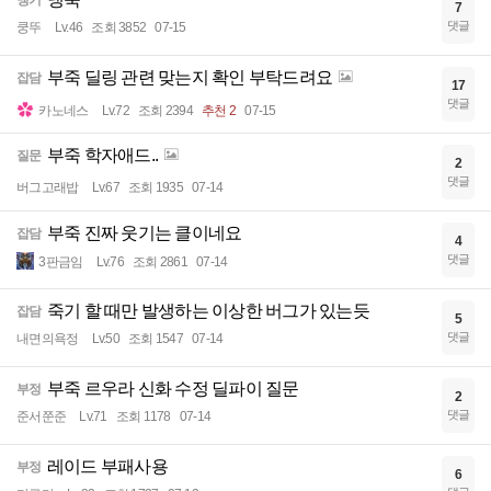
7
댓글
쿵뚜
Lv.46
조회 3852
07-15
부죽 딜링 관련 맞는지 확인 부탁드려요
잡담
17
댓글
카노네스
Lv.72
조회 2394
추천 2
07-15
부죽 학자애드..
질문
2
댓글
버그고래밥
Lv.67
조회 1935
07-14
부죽 진짜 웃기는 클이네요
잡담
4
댓글
3판금임
Lv.76
조회 2861
07-14
죽기 할 때만 발생하는 이상한 버그가 있는듯
잡담
5
댓글
내면의욕정
Lv.50
조회 1547
07-14
부죽 르우라 신화 수정 딜파이 질문
부정
2
댓글
준서쭌준
Lv.71
조회 1178
07-14
레이드 부패사용
부정
6