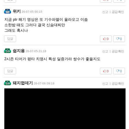
위키
26-07-05 00:15
신고
|
공감 확인
지금 ptr 쐐기 영상은 또 기수파멸이 올라오고 이씀
소한밤 때도 그러다 결국 신숨대찌만
그래도 혹시나
답글
0
0
쉽지용
26-07-05 21:18
신고
|
공감 확인
2시즌 티어가 평타 치명시 특성 딜증가라 쌍수가 좋을지도
답글
0
0
돼지껍데기
26-07-06 09:19
신고
|
공감 확인