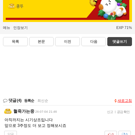
쿵뚜
메뉴
인장보기
EXP 71%
목록
본문
이전
다음
댓글쓰기
댓글
(4)
등록순
|
최신순
새로고침
혈죽가는중
26-07-04 21:46
신고
|
공감 확인
아직까지는 시기상조입니다
앞으로 3주정도 더 보고 정해보시죠
답글
0
0