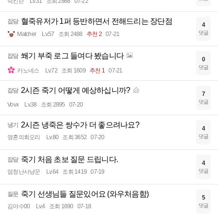
딕킨슨
Lv.31
조회 2868
07-22
혈죽유저가 1퍼 등반하면서 전해드리는 장단점
잡담
4
댓글
Matcher
Lv.57
조회 2488
추천 2
07-21
쐐기 부죽 로그 들여다 봤습니다
잡담
0
댓글
카노네스
Lv.72
조회 1609
추천 1
07-21
2시즌 죽기 어떻게 예상하십니까?
잡담
7
댓글
Vovx
Lv.38
조회 2895
07-20
2시즌 냉죽은 쌍수가 더 좋으려나요?
냉기
4
댓글
영혼의회오리
Lv.80
조회 3652
07-20
죽기 처음 초보 질문 드립니다.
잡담
4
댓글
엄청난사냥꾼
Lv.64
조회 1419
07-19
죽기 선생님들 질문있어요 (와우처음함)
질문
5
댓글
김야수00
Lv.4
조회 1690
07-18