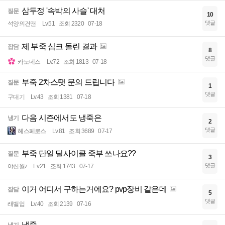
삼두정 '속박의 사슬' 대처
질문
10
댓글
석양의건맨
Lv.51
조회 2320
07-18
제 부죽 심크 돌린 결과
잡담
8
댓글
카노네스
Lv.72
조회 1813
07-18
부죽 2차스탯 문의 드립니다
질문
1
댓글
구대기
Lv.43
조회 1381
07-18
다음 시즌에서도 냉죽은
냉기
2
댓글
헤스페로스
Lv.81
조회 3689
07-17
부죽 단일 딜사이클 죽부 쓰나요??
질문
3
댓글
야신월z
Lv.21
조회 1743
07-17
이거 어디서 구하는거에요? pvp장비 같은데
잡담
5
댓글
래밸업
Lv.40
조회 2139
07-16
냉죽
냉기