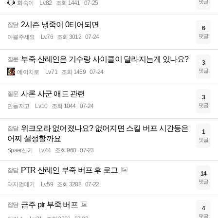
댓글
화숙이
Lv.82
조회 1441
07-25
2시즌 냉죽이 0티어되면
잡담
6
댓글
아블주세요
Lv.76
조회 3012
07-24
부죽 산레인은 기수랑 사이클이 달라지는게 있나요?
질문
3
댓글
에이치로
Lv.71
조회 1459
07-24
사론 사군 애드 관련
질문
3
댓글
만들자고
Lv.10
조회 1044
07-24
위크오라 없어졌나요? 없어지면 스킬 버프 시간등은
잡담
1
어찌 설정할까요
댓글
Spaer신기
Lv.44
조회 960
07-23
PTR 산레인 부죽 버프 후 로그
잡담
14
댓글
돼지껍데기
Lv.59
조회 3288
07-22
금주 ptr 부죽 버프
잡담
4
댓글