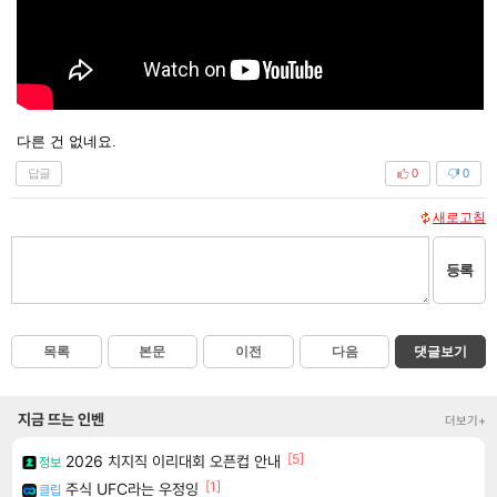
다른 건 없네요.
답글
0
0
새로고침
등록
목록
본문
이전
다음
댓글보기
지금 뜨는 인벤
더보기+
[5]
2026 치지직 이리대회 오픈컵 안내
정보
[1]
주식 UFC라는 우정잉
클립