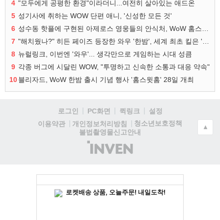
4
"모두에게 공평한 환경"이라더니...여전히 살아있는 애드온
5
성기사에 취하는 WOW 단편 애니, '신성한 모든 것'
6
성수동 핫플에 구현된 아제로스 영웅들의 안식처, WoW 홈스윗홈
7
"해치웠나?" 히든 페이즈 등장한 와우 '한밤', 세계 최초 킬은 '팀 리퀴드'
8
뉴럴링크, 이번엔 '와우'... 생각만으로 게임하는 시대 성큼
9
각종 버그에 시달린 WOW, "투명하고 신속한 소통과 대응 약속"
10
블리자드, WoW 한밤 출시 기념 행사 '홈스윗홈' 28일 개최
로그인
PC화면
퀵링크
설정
청소년보호정책
이용약관
개인정보처리방침
▲
불법촬영물신고안내
(주)
인
벤