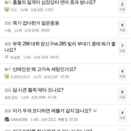
흡혈의 일격이 심장강타 연마 효과 받나요?
혈기
2
댓글
잔도
Lv.48
조회 329
17:07
죽기 잡다한거 질문좀용
잡담
8
댓글
나흥
Lv.45
조회 1346
08-03
부죽 298 대학 장신구vs 285 빛의 부대기 중에 뭐가 좋
질문
7
나요?
댓글
랜슬롯
Lv.91
조회 1254
08-01
산레인은 왜 고가속 세팅인가요?
혈기
4
댓글
트윈메모리즈
Lv.70
조회 2137
07-30
담 시즌 혈죽 메타 오나요?
잡담
8
댓글
힐봇공암
Lv.16
조회 2848
07-29
이거 두개 코디하면 예쁠거 같지 않나요?
잡담
4
댓글
October28th
Lv.85
조회 2212
추천 1
07-28