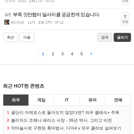
댓글
다구마
Lv.33
조회 1737
07-13
부죽 갓만렙이 딜사이클 궁금한게 있습니다.
질문
7
댓글
에이치로
Lv.71
조회 1757
07-12
최근
다음
검색
글쓰기
1
2
3
4
5
최근 HOT한 콘텐츠
와우
게임
IT
유머
연예
1
굴단이 아제로스로 돌아오지 않았다면? 와우 클래식+ 주목
2
블리자드 조해나 패리스 사장 - 35년 역사, 그리고 비전
3
악마술사로 구현된 흑마법사, 디아4 x 와우 콜라보 살펴보기