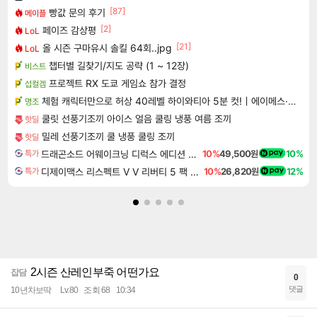
[87]
빵값 문의 후기
메이플
[2]
페이즈 감상평
LoL
[21]
올 시즌 구마유시 솔킬 64회..jpg
LoL
챕터별 길찾기/지도 공략 (1 ~ 12장)
비스트
프로젝트 RX 도쿄 게임쇼 참가 결정
섭컬겜
체험 캐릭터만으로 허상 40레벨 하이와티아 5분 컷!｜에이메스·린네·모니에 명함
명조
쿨릿 선풍기조끼 아이스 얼음 쿨링 냉풍 여름 조끼
핫딜
밀레 선풍기조끼 쿨 냉풍 쿨링 조끼
핫딜
드래곤소드 어웨이크닝 디럭스 에디션 DragonSword Awakening Deluxe Edition
10%
49,500원
10%
특가
디제이맥스 리스펙트 V V 리버티 5 팩 DJMAX RESPECT V V Liberty 5 Pack DLC
10%
26,820원
12%
특가
2시즌 산레인부죽 어떤가요
잡담
0
댓글
10년차보딱
Lv.80
조회 68
10:34