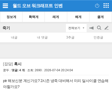
월드 오브 워크래프트
인벤
정보게
확팩게
레게
쐐게
클게
죽기
전체보기
공
검
글
지
색
내글
내 댓글
3추글
인증글
on/off
쓰
기
[잡담]
혹시
쿵뚜
댓글: 4 개
조회:
2690
2026-07-04 20:24:04
ptr 해보신분 계신가요? 2시즌 냉죽 대비해서 미리 딜사이클 연습해
야할가요?