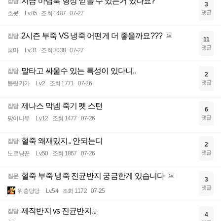
지금 마탑룩 형상 얻을 수 있는거 있나요?
잡담
3
댓글
흐뭇
Lv.85
조회 1487
07-27
2시즌 부죽 VS 냉죽 어떤게 더 좋을까요???
잡담
11
댓글
쿵마
Lv.31
조회 3038
07-27
말타고 싸울수 있는 특성이 있다니..
잡담
2
댓글
블릿카가
Lv.2
조회 1771
07-26
제나스 막넴 죽기 펫 스턴
잡담
6
댓글
팡이나무
Lv.12
조회 1477
07-26
혈죽 왜재밌지.. 안되는디
잡담
2
댓글
노르냥꾼
Lv.50
조회 1867
07-26
혈죽 부죽 냉죽 진균반지 궁금한게 있습니다
질문
3
댓글
위충당당
Lv.54
조회 1172
07-25
제작반지 vs 진균반지...
잡담
4