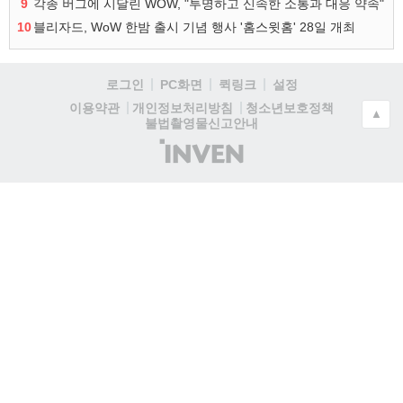
9
각종 버그에 시달린 WOW, "투명하고 신속한 소통과 대응 약속"
10
블리자드, WoW 한밤 출시 기념 행사 '홈스윗홈' 28일 개최
로그인
PC화면
퀵링크
설정
청소년보호정책
이용약관
개인정보처리방침
▲
불법촬영물신고안내
(주)
인
벤