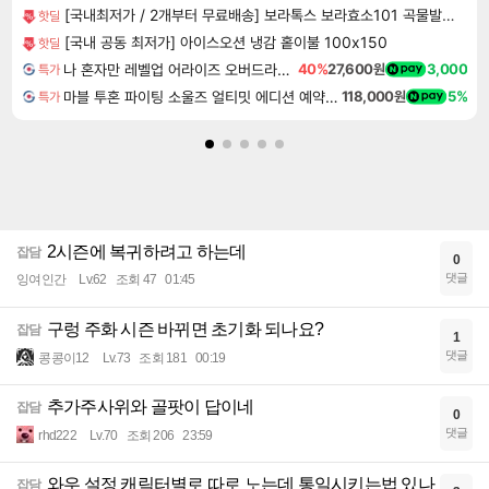
[국내최저가 / 2개부터 무료배송] 보라톡스 보라효소101 곡물발효효소 프로바이오틱스 30포
핫딜
[국내 공동 최저가] 아이스오션 냉감 홑이불 100x150
핫딜
나 혼자만 레벨업 어라이즈 오버드라이브 Solo Leveling Arise
40%
27,600원
3,000
특가
마블 투혼 파이팅 소울즈 얼티밋 에디션 예약구매 MARVEL Tokon Fighting Souls Ultimate Edition Pre-Purchase
118,000원
5%
특가
2시즌에 복귀하려고 하는데
잡담
0
댓글
잉여인간
Lv.62
조회 47
01:45
구렁 주화 시즌 바뀌면 초기화 되나요?
잡담
1
댓글
콩콩이12
Lv.73
조회 181
00:19
추가주사위와 골팟이 답이네
잡담
0
댓글
rhd222
Lv.70
조회 206
23:59
와우 설정 캐릭터별로 따로 노는데 통일시키는법 있나
잡담