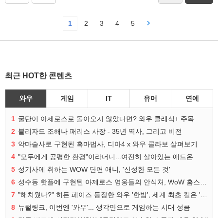
1
2
3
4
5
최근 HOT한 콘텐츠
와우
게임
IT
유머
연예
1
굴단이 아제로스로 돌아오지 않았다면? 와우 클래식+ 주목
2
블리자드 조해나 패리스 사장 - 35년 역사, 그리고 비전
3
악마술사로 구현된 흑마법사, 디아4 x 와우 콜라보 살펴보기
4
"모두에게 공평한 환경"이라더니...여전히 살아있는 애드온
5
성기사에 취하는 WOW 단편 애니, '신성한 모든 것'
6
성수동 핫플에 구현된 아제로스 영웅들의 안식처, WoW 홈스윗홈
7
"해치웠나?" 히든 페이즈 등장한 와우 '한밤', 세계 최초 킬은 '팀 리퀴드'
8
뉴럴링크, 이번엔 '와우'... 생각만으로 게임하는 시대 성큼