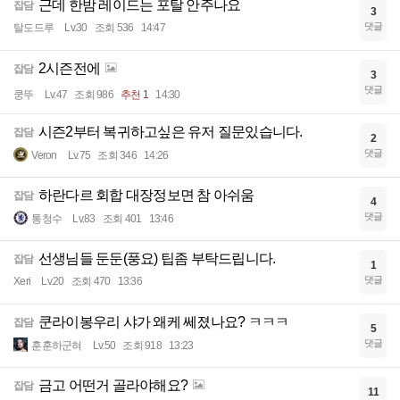
근데 한밤 레이드는 포탈 안주나요
잡담
3
댓글
탈도드루
Lv.30
조회 536
14:47
2시즌전에
잡담
3
댓글
쿵뚜
Lv.47
조회 986
추천 1
14:30
시즌2부터 복귀하고싶은 유저 질문있습니다.
잡담
2
댓글
Veron
Lv.75
조회 346
14:26
하란다르 회합 대장정보면 참 아쉬움
잡담
4
댓글
통청수
Lv.83
조회 401
13:46
선생님들 둔둔(풍요) 팁좀 부탁드립니다.
잡담
1
댓글
Xeri
Lv.20
조회 470
13:36
쿤라이봉우리 샤가 왜케 쎄졌나요? ㅋㅋㅋ
잡담
5
댓글
훈훈하군혀
Lv.50
조회 918
13:23
금고 어떤거 골라야해요?
잡담
11