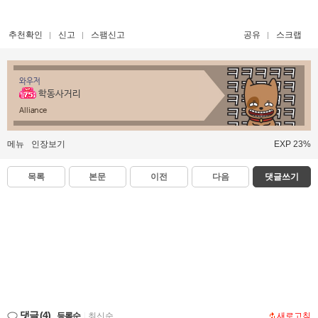
추천확인
신고
스팸신고
공유
스크랩
와우저
학동사거리
Alliance
메뉴
인장보기
EXP 23%
목록
본문
이전
다음
댓글쓰기
댓글
(4)
등록순
|
최신순
새로고침