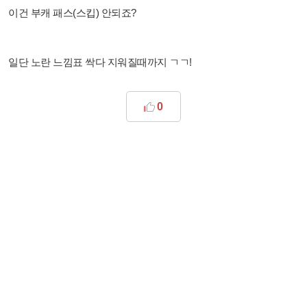
이건 부캐 패스(스킵) 안되죠?
일단 노란 느낌표 싹다 지워질때까지 ㄱㄱ!
0