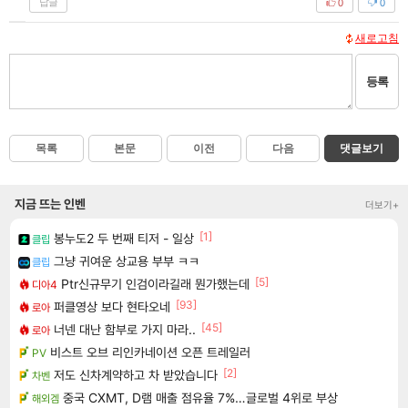
답글
0
0
새로고침
등록
목록
본문
이전
다음
댓글보기
지금 뜨는 인벤
더보기+
[1]
봉누도2 두 번째 티저 - 일상
클립
그냥 귀여운 상교용 부부 ㅋㅋ
클립
[5]
Ptr신규무기 인검이라길래 뭔가했는데
디아4
[93]
퍼클영상 보다 현타오네
로아
[45]
너넨 대난 함부로 가지 마라..
로아
비스트 오브 리인카네이션 오픈 트레일러
PV
[2]
저도 신차계약하고 차 받았습니다
차벤
중국 CXMT, D램 매출 점유율 7%…글로벌 4위로 부상
해외겜