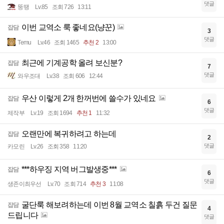
댓글
뚱땡
Lv.85
조회 726
13:11
이번 교역소 룩 좋네요(냥꾼)
잡담
3
댓글
Temu
Lv.46
조회 1465
추천 2
13:00
최근에 기계공학 올려 보신분?
잡담
7
댓글
와우조대
Lv.38
조회 606
12:44
우산 이렇게 2개 한꺼번에 쓸수가 있네요
잡담
6
댓글
제작부
Lv.19
조회 1694
추천 1
11:32
오랜만에 복귀하려고 하는데
잡담
2
댓글
카모린
Lv.26
조회 358
11:20
***하우징 지역 버그발생중***
잡담
6
댓글
생존이최우선
Lv.70
조회 714
추천 3
11:08
굴단룩 해보려하는데 이번 8월 교역소 칠흙 두건 질문
잡담
4
드립니다
댓글