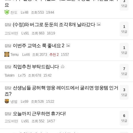
3
요
댓글
잔도
Lv.48
조회 553
19:44
(수정)와 버그로 둔둔의 조각 8개 날라갔다
잡담
1
댓글
고도비만
Lv.91
조회 663
16:19
이번주 교역소 룩 좋네요 2
잡담
1
댓글
Temu
Lv.46
조회 2073
추천 2
15:57
직업추천 부탁드립니다
잡담
7
댓글
Taksim
Lv.75
조회 678
15:42
선생님들 공허핵 영웅 레이드에서 굴리면 영웅템 인거
잡담
3
죠?
댓글
냉법
Lv.69
조회 526
15:22
오늘까지 근무하면 휴가다!
잡담
6
댓글
고도비만
Lv.91
조회 552
14:57