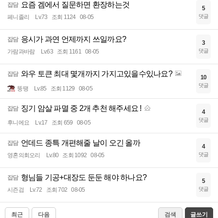
요즘 겜에서 질문하면 환장하는것
잡담
5
댓글
페니졸리
Lv.73
조회 1124
08-05
응시가 과연 언제까지 쓰일까요?
잡담
3
댓글
가람과바람
Lv.63
조회 1161
08-05
와우 토큰 최대 몇개까지 가지고있을수있나요?
잡담
10
댓글
뚱땡
Lv.85
조회 1129
08-05
징기 암살 파멸 중 2개 추천 해주세요 !
잡담
4
댓글
후니에요
Lv.17
조회 659
08-05
언데드 종특 개편해줄 날이 오긴 올까
잡담
4
댓글
영혼의회오리
Lv.80
조회 1092
08-05
형님들 기공+대장도 둔둔 해야 하나요?
잡담
5
댓글
시즌검
Lv.72
조회 702
08-05
최근
다음
검색
글쓰기