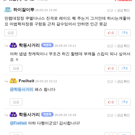
하이잘이뿌
26-05-20 15:08
신고
|
공감 확인
만렙대장정 쿠엘다나스 진격로 레이드 퀘 주는거 그거인데 하시는게좋아
요 마법학자정원 구렁등 근처 갈수있어서 안하면 인근 못감
답글
0
0
학동사거리
26-05-20 15:11
신고
|
공감 확인
아하 넵넵 첫캐릭이니 무조건 하긴 할텐데 부캐들 스킵이 되나 싶어서
요 ㅎ
답글
0
0
Freiheit
26-05-20 15:13
신고
|
공감 확인
@학동사거리
패스 됩니다
답글
0
0
학동사거리
26-05-20 15:28
신고
|
공감 확인
@Freiheit
아하 다행이군요! 감사합니다!