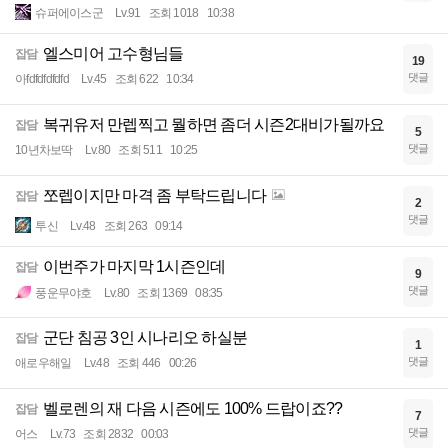
슈퍼에이스군
Lv.91
조회 1018
10:38
엘스미어 고수형님들
잡담
19
댓글
아fdfdfdfdfd
Lv.45
조회 622
10:34
복귀유저 만렙찍고 뭘하면 좀더 시즌2대비가될까요
잡담
5
댓글
10년차보딱
Lv.80
조회 511
10:25
쪼렙이지만 마격 좀 부탁드립니다
잡담
2
댓글
투신
Lv.48
조회 263
09:14
이번주가 마지막 1시즌인데
잡담
9
댓글
풍운무야호
Lv.80
조회 1369
08:35
군단 침공 3인 시나리오 하실분
잡담
1
댓글
애로우해일
Lv.48
조회 446
00:26
벨로렌의 재 다음 시즌에도 100% 드랍이죠??
잡담
7
댓글
어스
Lv.73
조회 2832
00:03