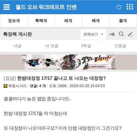
월드 오브 워크래프트
인벤
정보게
확팩게
레게
쐐게
클게
확장팩 게시판
전체보기
공
검
글
지
색
내글
내 댓글
3추글
인증글
on/off
쓰
기
[잡담]
한밤대장정 17/17 끝나고 또 나오는 대장정?
학동사거리
댓글: 4 개
조회:
2686
2026-05-20 15:04:53
클클하다가 늦은 렙업 중입니다만..
한밤 대장정 17/17을 막 마쳤는데
또 대장정이 나오더라구요? 이게 만렙 대장정인가 그건가요?