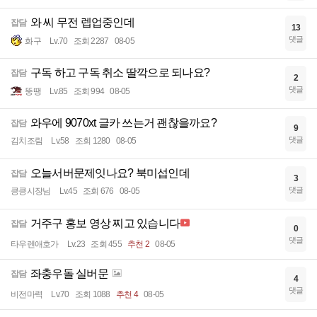
와 씨 무전 렙업중인데
잡담
13
댓글
화구
Lv.70
조회 2287
08-05
구독 하고 구독 취소 딸깍으로 되나요?
잡담
2
댓글
뚱땡
Lv.85
조회 994
08-05
와우에 9070xt 글카 쓰는거 괜찮을까요?
잡담
9
댓글
김치조림
Lv.58
조회 1280
08-05
오늘서버문제잇나요? 북미섭인데
잡담
3
댓글
킁킁시장님
Lv.45
조회 676
08-05
거주구 홍보 영상 찌고 있습니다
잡담
0
댓글
타우렌애호가
Lv.23
조회 455
추천 2
08-05
좌충우돌 실버문
잡담
4
댓글
비전마력
Lv.70
조회 1088
추천 4
08-05