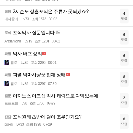
2시즌도 상흔포식은 주류가 못되겠죠?
잡담
4
댓글
페니졸리
Lv.73
조회 1673
08-02
포식악사 질문입니다
포식
6
댓글
Artdiamond
Lv.19
조회 1201
08-02
악사 버프 정리
파멸
6
댓글
쩜모
Lv.85
조회 2295
08-01
파멸 악마사냥꾼 현재 상태
파멸
8
댓글
쩜모
Lv.85
조회 3297
07-30
아지노스 아즈섭 악사 캐릭으로 다먹었는데
질문
2
댓글
프프프븝
Lv.8
조회 1758
07-29
포식원래 초반에 딜이 조루인가요?
잡담
6
댓글
pjskdj
Lv.33
조회 1998
07-29