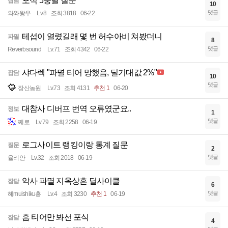
포식 5붕별 질문
잡담
10
댓글
와와왕우
Lv.8
조회 3818
06-22
테섭이 열렸길래 몇 번 허수아비 쳐봤더니
파멸
8
댓글
Reverbsound
Lv.71
조회 4342
06-22
샤다렉 "파멸 티어 망했음, 딜기대값 2%"
잡담
10
댓글
장산농원
Lv.73
조회 4131
추천 1
06-20
대참사 디버프 번역 오류였군요..
정보
1
댓글
쩨로
Lv.79
조회 2258
06-19
로그사이트 랭킹이랑 통계 질문
질문
2
댓글
율리안
Lv.32
조회 2018
06-19
악사 파멸 지옥상흔 딜사이클
잡담
6
댓글
혜muishiku홍
Lv.4
조회 3230
추천 1
06-19
흠 티어만 봐선 포식
잡담
4