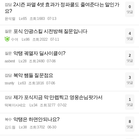
2시즌 파멸 4셋 효과가 정파쿨도 줄여준다는 말인가
잡담
0
요?
댓글
윤석렬
Lv.65
조회 1683
07-13
포식 안광스킬 시전방해 질문입니다
질문
4
댓글
수여
Lv.86
조회 2022
07-11
악탱 궤멸자 딜사이클이?
질문
2
댓글
aabest
Lv.28
조회 2480
07-06
복악 쌤들 질문점요
잡담
3
댓글
ssunly
Lv.63
조회 1816
07-06
제가 포식지금 막 만렙찍고 영웅손님팟가서
잡담
1
댓글
떡복이사세요
Lv.34
조회 3277
07-02
악탱은 하면안되나요?
복수
8
댓글
김드웝
Lv.38
조회 3702
06-30