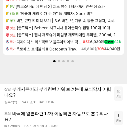
[페르소나5: 더 팬텀 X] 괴도 영상 l 타카마키 안·댄싱 스타
PV
“예술과 게임 이해 못 해" 둠 개발자, Xbox 비판
해외겜
버전 콘텐츠 미리 보기 | 3.6 버전 「신기루 속 등불 그림자, 속세에 깃든 검의 결심」이 8월 20일에 업데이트됩니다!
명조
[골드박스] Bebeen 시그니처 유아물티슈 캡형 100매 10개
핫딜
[골드박스] 펩시 제로슈거 라임향 제로카페인 무라벨, 300ml, 20개
핫딜
디제이맥스 리스펙트 V 블루아카이브 팩 DJMAX RESPECT V Blue Archive Pack DLC
65%
6,930원
12%
특가
옥토패스 트래블러 II Octopath Traveler II
49,800원
70%
14,940원
특가
부케시즌이라 부케한번키워 보려는데 포식악사 어렵
잡담
10
나요?
댓글
힐부탁탁
Lv.43
조회 1048
08-07
바닥에 영혼파편 12개 이상되면 자동으로 흡수되나
포식
3
요?
댓글
배가고파효
Lv.57
조회 1001
08-04