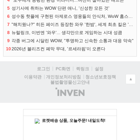
4
"모두에게 공평한 환경"이라더니...여전히 살아있는 애드온
5
성기사에 취하는 WOW 단편 애니, '신성한 모든 것'
6
성수동 핫플에 구현된 아제로스 영웅들의 안식처, WoW 홈스윗홈
7
"해치웠나?" 히든 페이즈 등장한 와우 '한밤', 세계 최초 킬은 '팀 리퀴드'
8
뉴럴링크, 이번엔 '와우'... 생각만으로 게임하는 시대 성큼
9
각종 버그에 시달린 WOW, "투명하고 신속한 소통과 대응 약속"
10
2026년 블리즈컨 폐막 무대, '르세라핌'이 오른다
로그인
PC화면
퀵링크
설정
청소년보호정책
이용약관
개인정보처리방침
▲
불법촬영물신고안내
(주)
인
벤