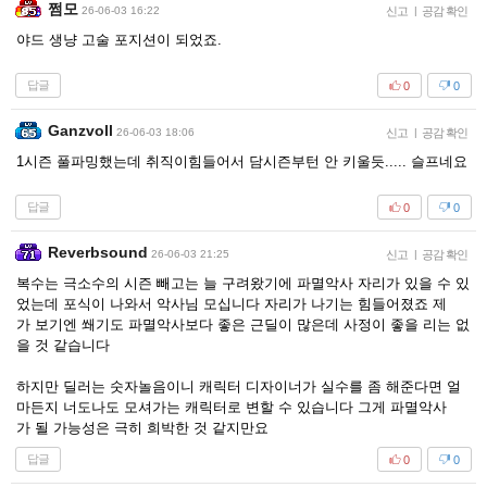
쩜모
26-06-03 16:22
신고
|
공감 확인
야드 생냥 고술 포지션이 되었죠.
답글
0
0
Ganzvoll
26-06-03 18:06
신고
|
공감 확인
1시즌 풀파밍했는데 취직이힘들어서 담시즌부턴 안 키울듯..... 슬프네요
답글
0
0
Reverbsound
26-06-03 21:25
신고
|
공감 확인
복수는 극소수의 시즌 빼고는 늘 구려왔기에 파멸악사 자리가 있을 수 있
었는데 포식이 나와서 악사님 모십니다 자리가 나기는 힘들어졌죠 제
가 보기엔 쐐기도 파멸악사보다 좋은 근딜이 많은데 사정이 좋을 리는 없
을 것 같습니다
하지만 딜러는 숫자놀음이니 캐릭터 디자이너가 실수를 좀 해준다면 얼
마든지 너도나도 모셔가는 캐릭터로 변할 수 있습니다 그게 파멸악사
가 될 가능성은 극히 희박한 것 같지만요
답글
0
0