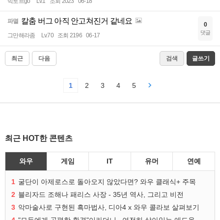
빅토르go
Lv.1
조회 2023
06-18
칼춤 버그 아직 안고쳐진거 같네요
파멸
0
댓글
그만해라좀
Lv.70
조회 2196
06-17
최근
다음
검색
글쓰기
1
2
3
4
5
최근 HOT한 콘텐츠
와우
게임
IT
유머
연예
1
굴단이 아제로스로 돌아오지 않았다면? 와우 클래식+ 주목
2
블리자드 조해나 패리스 사장 - 35년 역사, 그리고 비전
3
악마술사로 구현된 흑마법사, 디아4 x 와우 콜라보 살펴보기