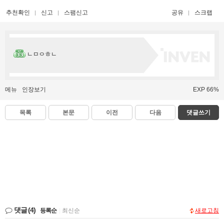
추천확인
신고
스팸신고
공유
스크랩
ㄴㅁㅇㅎㄴ
메뉴
인장보기
EXP 66%
목록
본문
이전
다음
댓글쓰기
댓글
(4)
등록순
|
최신순
새로고침