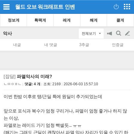
월드 오브 워크래프트
인벤
정보게
확팩게
레게
쐐게
클게
악사
전체보기
공
검
글
지
색
내글
내 댓글
3추글
인증글
on/off
쓰
기
[잡담]
파멸악사의 미래?
ㄴㅁㅇㅎㄴ
댓글: 4 개
조회:
2169
2026-06-03 15:57:10
이번 한밤 이후로 탱/근딜 특에 원딜이 추가되었는데
앞으로 포식과 복수가 엄청 구리거나, 파멸이 엄청 좋거나 하지 않
는 이상,
파멸로는 레이드 가기 엄청 빡셀듯... ㅠㅠ
(
쐐기는 그래도 근딜이 괜찮아서 파멸 악사 자리가 있을 수 있긴 하