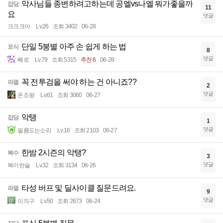
악사님들 종변하려고하는데 공엘vs나엘 뭐가좋을까
잡담
11
요
댓글
크크크아
Lv.26
조회 3402
06-28
단일 5붕별 아주 손 쉽게 하는 법
포식
8
댓글
쩨로
Lv.79
조회 5315
추천 6
06-28
꼭 전투검을 써야 하는 건 아니죠??
파멸
2
댓글
온조왕
Lv.61
조회 3060
06-27
악탱
잡담
1
댓글
필름도는소리
Lv.16
조회 2103
06-27
한밤 2시즌의 악탱?
복수
3
댓글
복이란술
Lv.32
조회 3134
06-26
타성 버프 및 딜사이클 질문드려요.
파멸
9
댓글
이직구
Lv.50
조회 2673
06-24