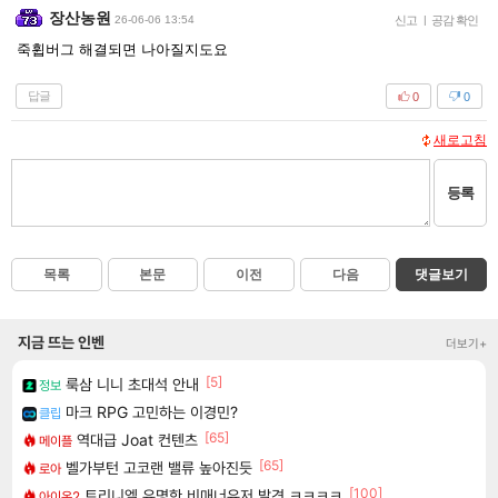
장산농원
26-06-06 13:54
신고
|
공감 확인
죽휩버그 해결되면 나아질지도요
답글
0
0
새로고침
등록
목록
본문
이전
다음
댓글보기
지금 뜨는 인벤
더보기+
[5]
룩삼 니니 초대석 안내
정보
마크 RPG 고민하는 이경민?
클립
[65]
역대급 Joat 컨텐츠
메이플
[65]
벨가부턴 고코랜 밸류 높아진듯
로아
[100]
트리니엘 유명한 비매너유저 발견 ㅋㅋㅋㅋ
아이온2