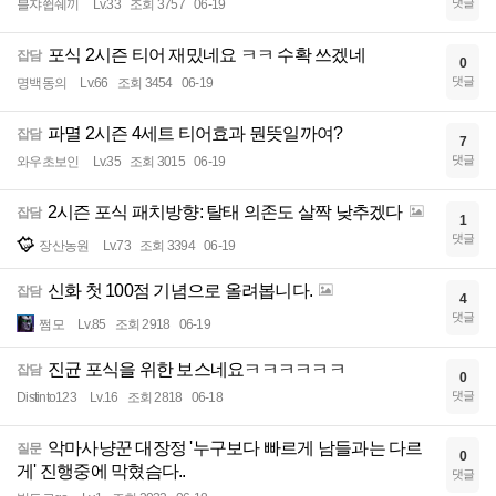
댓글
블쟈쓉쉐끼
Lv.33
조회 3757
06-19
포식 2시즌 티어 재밌네요 ㅋㅋ 수확 쓰겠네
잡담
0
댓글
명백동의
Lv.66
조회 3454
06-19
파멸 2시즌 4세트 티어효과 뭔뜻일까여?
잡담
7
댓글
와우초보인
Lv.35
조회 3015
06-19
2시즌 포식 패치방향: 탈태 의존도 살짝 낮추겠다
잡담
1
댓글
장산농원
Lv.73
조회 3394
06-19
신화 첫 100점 기념으로 올려봅니다.
잡담
4
댓글
쩜모
Lv.85
조회 2918
06-19
진균 포식을 위한 보스네요ㅋㅋㅋㅋㅋㅋ
잡담
0
댓글
Distinto123
Lv.16
조회 2818
06-18
악마사냥꾼 대장정 '누구보다 빠르게 남들과는 다르
질문
0
게' 진행중에 막혔슴다..
댓글