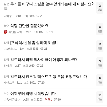
무기를 바꾸니 스킬을 쓸수 없게되는데 왜 이럴까요?
질문
2
댓글
타이풍
Lv.10
조회 1054
07-28
악탱 간단한 질문있어요
복수
6
댓글
흑인음악회
Lv.62
조회 1971
07-21
[포식악사] 딜 좀 살려줘 제발!!!!
잡담
11
댓글
마고램파드
Lv.4
조회 3381
07-21
알드라치 파멸 딜사이클이 어떻게 되나요?
잡담
3
댓글
하이윈
Lv.17
조회 1630
07-21
알드라치 전투검 퀘스트 진행 도움 요청드립니다
잡담
0
댓글
케렌스우
Lv.1
조회 1051
07-20
어제부터 악탱 시작했습니다.
복수
10
댓글
야옹야옹법사
Lv.18
조회 2253
추천 1
07-19