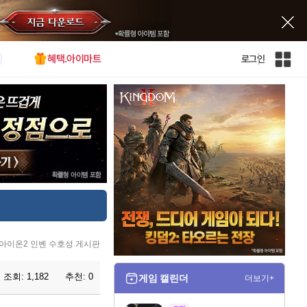
혜택.아이마트
로그인
인
벤
전
체
사
이
트
맵
아이온2 인벤 수호성 게시판
조회:
1,182
추천:
0
게임 캘린더
더보기+