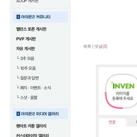
SOOP 게시판
아이온2 커뮤니티
밸런스 토론 게시판
PVP 게시판
목록
|
댓글(
3
)
자유 게시판
└
3추 모음
└
10추 모음
└
질문과 답변
└
패치 · 이벤트 · 소식
└
스샷 · 움짤
아이온2 미디어 갤러리
인장
팬아트 카툰 갤러리
커스터마이징 갤러리