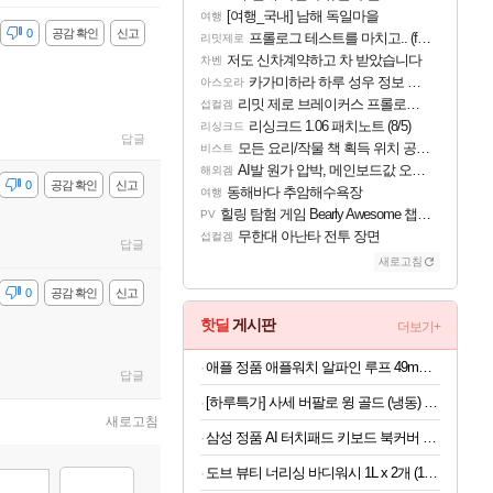
[여행_국내] 남해 독일마을
여행
감
0
공감 확인
신고
프롤로그 테스트를 마치고.. (feat. 리아)
리밋제로
저도 신차계약하고 차 받았습니다
차벤
카가미하라 하루 성우 정보 및 주요 필모
아스오라
리밋 제로 브레이커스 프롤로그 테스트 후기 영상 업로드
섭컬겜
리싱크드 1.06 패치노트 (8/5)
리싱크드
답글
모든 요리/작물 책 획득 위치 공략 (36개) - 미식가 도전과제
비스트
AI발 원가 압박, 메인보드값 오르나
해외겜
감
0
공감 확인
신고
동해바다 추암해수욕장
여행
힐링 탐험 게임 Bearly Awesome 챕터 1 트레일러
PV
무한대 아난타 전투 장면
섭컬겜
답글
새로고침
감
0
공감 확인
신고
핫딜
게시판
더보기+
애플 정품 애플워치 알파인 루프 49mm 블랙 티타늄 마감, M, 라이트 블루
답글
[하루특가] 사세 버팔로 윙 골드 (냉동) 1kg
새로고침
삼성 정품 AI 터치패드 키보드 북커버 케이스 그레이, 갤럭시 탭 S11 울트라
도브 뷰티 너리싱 바디워시 1L x 2개 (1개당 6,800원)