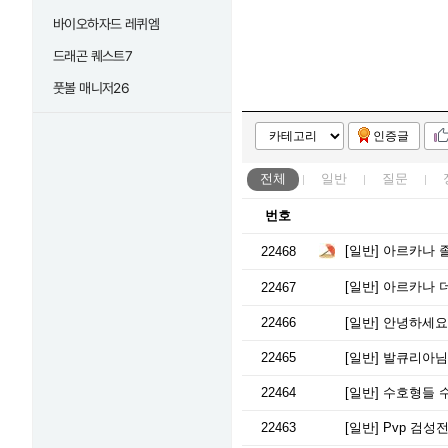
바이오하자드 레퀴엠
드래곤 퀘스트7
풋볼 매니저26
인증글
전체
일반
질문
번호
[일반]
아르카나 졸업
22468
[일반]
아르카나 
22467
22466
[일반]
안녕하세요
22465
[일반]
발큐리아님
22464
[일반]
수호형들 수호부캐
22463
[일반]
Pvp 검성