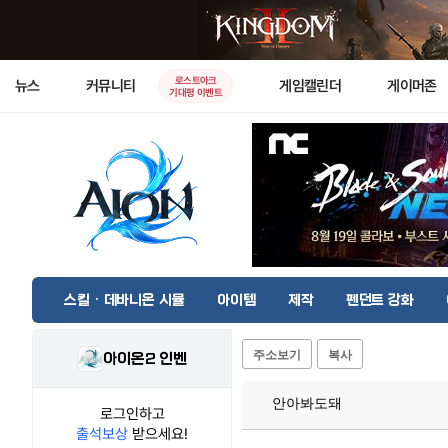
로스트아크
뉴스
커뮤니티
게임캘린더
게이머존
기대평 이벤트
스킬 · 데바니온 시뮬
아이템
제작
펜던트 강화
주소보기
복사
아이온2 인벤
안아봐도돼
로그인하고
출석보상
받으세요!