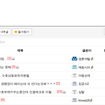
3추글
즐겨찾기
정보
제목
글쓴이
[1]
...
영혼약탈
[2]
더는 못해
예핑시러
. 수호성동료유저분들
아동순재
[2]
 권땡깡이 때리는데 피 안다는것봐ㅋㅋㅋ
킹공사2
[23]
키우는중인데 인겜매크로 이렇게만써도될까 ??? 꼭봐줘 ㅠㅠ
심탈
[9]
전
kmura18