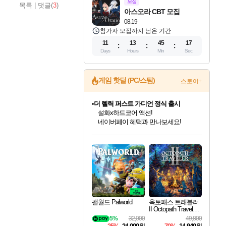
모집
목록
|
댓글(
3
)
아스오라 CBT 모집
08.19
참가자 모집까지 남은 기간
11
13
45
16
Days
Hours
Min
Sec
게임 핫딜 (PC/스팀)
스토어+
더 렐릭 퍼스트 가디언 정식 출시
설화x하드코어 액션!
네이버페이 혜택과 만나보세요!
인벤게임즈 8월 특별 할인!
드래곤소드: 어웨이크닝 입점!
문명 7 특별 할인!
마블 투혼 파이팅 소울즈 정식출시!
귀무자: 검의 길 예약 판매 중!
비스트 오브 리인카네이션 정식 출시!
커세어 코브 출시 기념 할인!
베데스다 40주년 기념 할인 중!
캡콤 프렌차이즈 할인 진행 중!
캡콤 일부 상품 상시 할인
스타워즈 은하계 레이서
로블록스 기프트 카드 공식 입점
인기 퍼블리셔 모음!
스팀으로 만나는 드래곤소드!
조선&고려 DLC 출시 예정
마블 히어로 총 출동&화려한 격투!
10% 할인과
게임프릭 신작 IP
해적'섬'을 발전시키자!
베데스다의 명작들을
몬헌, 바하 등 인기 IP를
몬헌 와일즈 & 드래곤즈 도그마2
인벤게임즈에서 10% 추가 적립
Robux를 가장 안전하고
최대 90% 할인가를 만나보세요!
네이버혜택과 함께 만나보세요!
50%할인&추가 적립까지!
네이버 포인트 혜택까지!
이니&베니 혜택까지!
네이버 혜택가와 함께 예약하세요!
할인&네이버혜택으로 만나보세요!
40주년 프로모션으로 만나보세요!
할인가에 만나보세요!
일부 에디션 상시 할인!
혜택으로 예약 판매 중
편안하게 충전하세요
팰월드 Palworld
옥토패스 트래블러
II Octopath Traveler I
I
5%
32,000
49,800