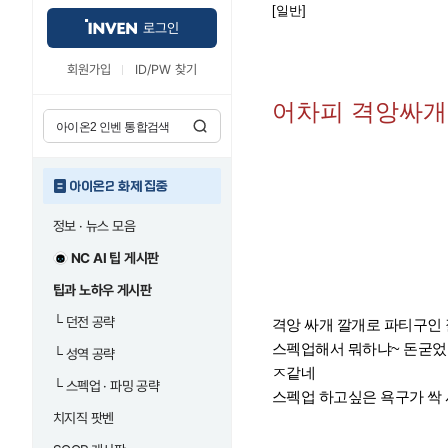
[일반]
로그인
회원가입
ID/PW 찾기
어차피 격앙싸개 
아이온2 화제 집중
정보 · 뉴스 모음
NC AI 팁 게시판
팁과 노하우 게시판
└
던전 공략
격앙 싸개 깔개로 파티구인 
스펙업해서 뭐하냐~ 돈굳었
└
성역 공략
ㅈ같네
└
스펙업 · 파밍 공략
스펙업 하고싶은 욕구가 싹 
치지직 팟벤