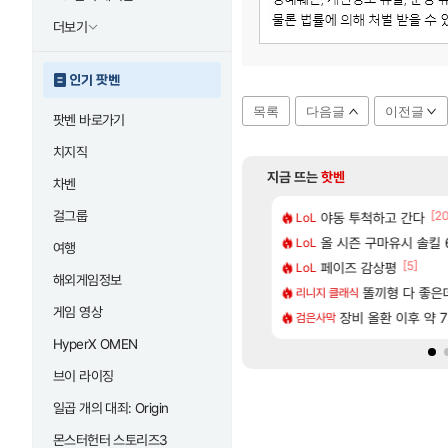
더보기
인기 팟벤
목록
다음글
이전글
팟벤 바로가기
치지직
지금 뜨는
핫벤
차벤
걸그룹
[88]
[2
 나온거 10추 하니 올리자
다 추암해수욕장
야동 투척하고 간다
메모리 3사, 202
LoL
해외겜
[106]
77777 저격했습니다!
도 이쁜곳이 많은것 같습니다
올 시즌 구마유시 솔킬 6
아사쿠라 마이 성
LoL
아스오라
여행
[77]
[5]
따왔습니다
크드 1.06 패치노트 (8/5)
페이즈 감상평
아스오라 성우 정
LoL
아스오라
해외게임정보
[238]
[1]
구로 쓰는 인방 하꼬 스트리머 박제합니다.
CXMT, D램 매출 점유율 7%…글로벌 4위로 부상
아키츠 아키나 성
똘끼형 다 좋은데 해외작
리니지 클래식
아스오라
게임 영상
[20]
한 삼색화채 찐1등 떳냐 ㅅㅅㅅ
발 원가 압박, 메인보드값 오르나
장비 올환 이후 약 
모든 성소 위치 공략 
검은사막
비스트
HyperX OMEN
브이 라이징
일곱 개의 대죄: Origin
몬스터헌터 스토리즈3