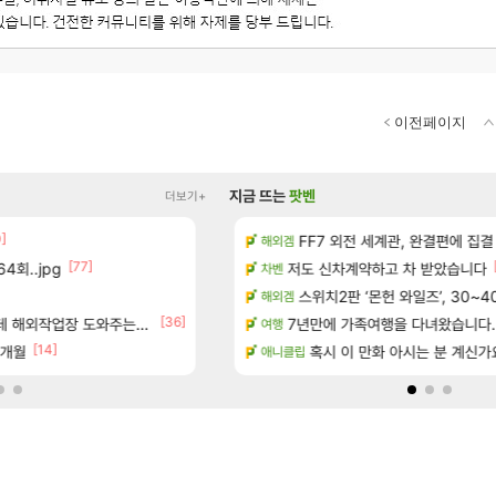
이전페이지
지금 뜨는
팟벤
더보기+
0]
[14]
7년 생산분 완판?
방금 일어난일
FF7 외전 세계관, 완결편에 집결
리니지M
해외겜
[77]
4회..jpg
우 정보 및 주요 필모
저도 신차계약하고 차 받았습니다
D.Mon 애니메이션 영웅 시네마
오버워치
차벤
보 및 출연작 모음
하이퍼 부스트 이후 길 잃은 뉴비
스위치2판 ‘몬헌 와일즈’, 30~4
검은사막
해외겜
[36]
[155]
우 정보 및 주요 필모
업장 도와주는 짓은 좀 아니지않냐?
8월 9일 썬데이 메이플
7년만에 가족여행을 다녀왔습니다.
메이플
여행
[14]
[1]
7개월
(40개) - 귀환한 영혼 도전과제
페이즈 영애짤 찾았다
혹시 이 만화 아시는 분 계신가
LoL
애니클립