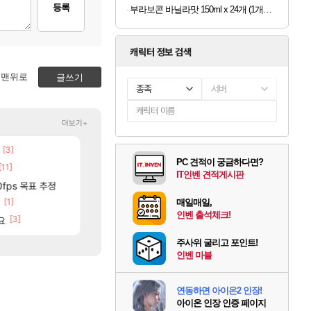
등록
부라보콘 바닐라맛 150ml x 24개 (1개당 1,079원)
캐릭터 정보 검색
맨위로
글쓰기
종족
서버
더보기+
[3]
[88]
보상 공지 나온거 10추 하니 올리자
동해바다 추암해수욕장
로아
여행
PC 견적이 궁금하다면?
[11]
[7]
[106]
틱
챌린저#77777 저격했습니다!
국내에도 이쁜곳이 많은것 같습니다
메이플
여행
IT인벤 견적게시판
[12]
[77]
분들!
0fps 목표 추정
크로체 따왔습니다
리싱크드 1.06 패치노트 (8/5)
로아
리싱크드
[1]
[2
고양이를 도구로 쓰는 인방 하꼬 스트리머 박제합니다.
중국 CXMT, D램 매출 점유율 7%…글로벌 4위로 부상
매일매일,
로아
해외겜
인벤 출석체크!
[3]
[20]
요
진짜 귀한 삼색화채 찐1등 떳냐 ㅅㅅㅅ
AI발 원가 압박, 메인보드값 오르나
FCO
해외겜
주사위 굴리고 포인트!
인벤 마블
연동하면 아이온2 인장!
아이온 인장 인증 페이지