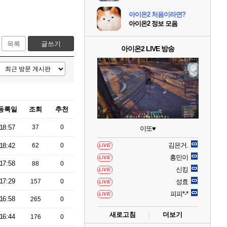
아이온2 처음이라면?
아이온2 정보 모음
목록
글쓰기
아이온2 LIVE 방송
등록일
조회
추천
18:57
37
0
이또♥
김은거.
18:42
62
0
LIVE
흥민이
LIVE
17:58
88
0
신킹
LIVE
17:29
157
0
성효
LIVE
피피*-*
LIVE
16:58
265
0
새로고침
더보기
16:44
176
0