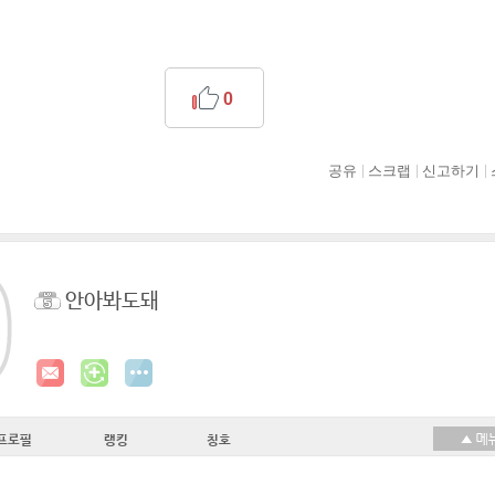
0
공유
스크랩
신고하기
안아봐도돼
프로필
랭킹
칭호