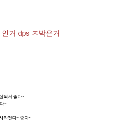
인거 dps ㅈ박은거
잘되서 좋다~
다~
사라졋다~ 좋다~