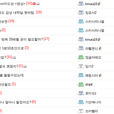
[12]
성vs마도성 <영상>
kmura18
[10]
여도 검성 내찍딜 못버팀.
킹공사2
[19]
해보면
스카사의나열
[2]
p
스카사의나열
[17]
의 방패 25레벨 굳이 필요할까?
kmura18
[3]
 1분10초안으로
라헬문신
[11]
졸업?
정글러에요
[1]
열쇠 괜찮지?
잉가2
레벨 올릴수있는데
예핑시러
[1]
개선필요
stopit
2]
로미오z
[6]
 키나 얼마나 들었어요?
기모매니아
5]
쏘아삘라