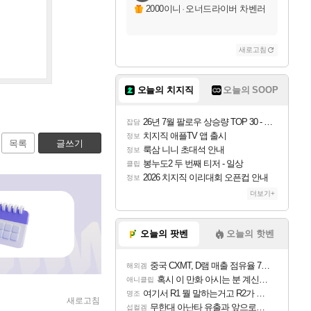
2000이니
·
오너드라이버 차벤러
새로고침
오늘의 치지직
오늘의 SOOP
26년 7월 팔로우 상승량 TOP 30 - 월간 치지직
잡담
치지직 애플TV 앱 출시
정보
목록
글쓰기
룩삼 니니 초대석 안내
정보
봉누도2 두 번째 티저 - 일상
클립
2026 치지직 이리대회 오픈컵 안내
정보
더보기+
오늘의 팟벤
오늘의 핫벤
중국 CXMT, D램 매출 점유율 7%…글로벌 4위로 부상
해외겜
혹시 이 만화 아시는 분 계신가요
애니클립
여기서 R1 뭘 말하는거고 R2가 뭘말하는걸까요?
명조
새로고침
무한대 아난타 유출과 앞으로의 예상 (루머)
섭컬겜