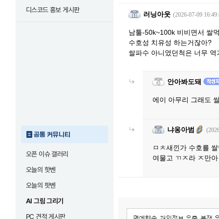
디스코드 홍보 게시판
러닝아웃
(2026-07-09 16:49:
남툴-50k~100k 비비면서
수호성 치유성 하는거잖아?
쌀파수 아니였던척은 너무 역
안아봐도돼
에이 아무리 그래도 
냐옹아범
(2026
공통 커뮤니티
ㅁㅊ새낀가 수호를 쌀
오픈 이슈 갤러리
여물고 ㄲㅈ라 ㅈ만아
오늘의 핫벤
오늘의 팟벤
AI 그림 그리기
PC 견적 게시판