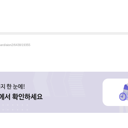
oard/aion2/6438/19355