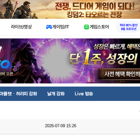
X
최대 90% 할인
라이브/영상
게이밍/IT
게임스토어
8월 프로모션
아뮬렛 · 허리띠 강화
날개 강화
Live 방송
2026-07-09 15:26