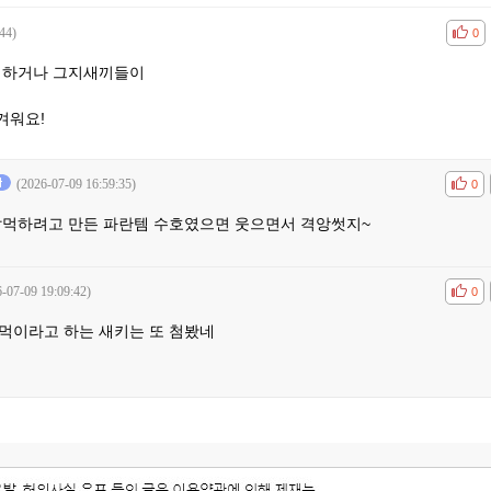
44)
공감
비공
0
 쌀먹하거나 그지새끼들이
겨워요!
(2026-07-09 16:59:35)
공감
비공
0
쌀먹하려고 만든 파란템 수호였으면 웃으면서 격앙썻지~
-07-09 19:09:42)
공감
비공
0
먹이라고 하는 새키는 또 첨봤네