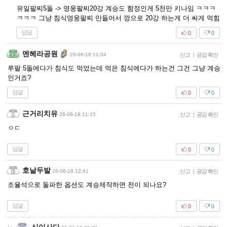
유일팔찌5돌 -> 영웅팔찌20강 계승도 함정인게 5천만 키나임 ㅋㅋㅋ
ㅋㅋㅋ 그냥 침식영웅팔찌 만들어서 깡으로 20강 하는게 더 싸게 먹힘
답글
0
0
멘헤라공원
26-06-18 11:04
신고
|
공감 확인
루팔 5돌에다가 침식도 먹었는데 먹은 침식에다가 하는건 그건 그냥 계승
인거죠?
답글
0
0
근거리치유
26-06-18 11:15
신고
|
공감 확인
ㅇㄷ
답글
0
0
호날두발
26-06-18 12:41
신고
|
공감 확인
조율석으로 돌파한 옵션도 계승제작하면 전이 되나요?
답글
0
0