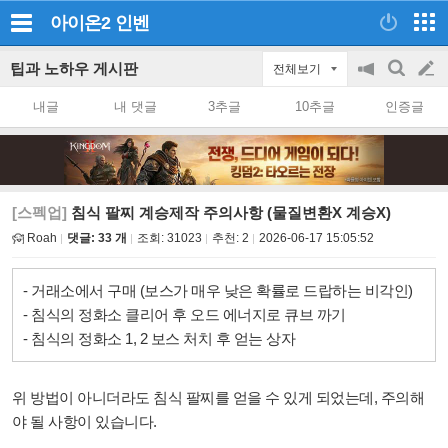
아이온2
인벤
팁과 노하우 게시판
전체보기
공
검
글
지
색
내글
내 댓글
3추글
10추글
인증글
on/off
쓰
기
[스펙업]
침식 팔찌 계승제작 주의사항 (물질변환X 계승X)
Roah
댓글: 33 개
조회:
31023
추천:
2
2026-06-17 15:05:52
- 거래소에서 구매 (보스가 매우 낮은 확률로 드랍하는 비각인)
- 침식의 정화소 클리어 후 오드 에너지로 큐브 까기
- 침식의 정화소 1, 2 보스 처치 후 얻는 상자
위 방법이 아니더라도 침식 팔찌를 얻을 수 있게 되었는데, 주의해
야 될 사항이 있습니다.