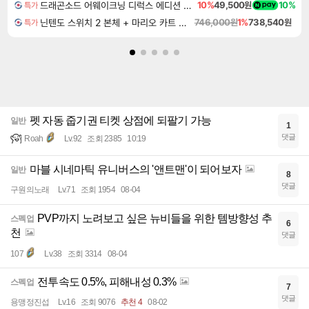
드래곤소드 어웨이크닝 디럭스 에디션 DragonSword Awakening Deluxe Edition
10%
49,500원
10%
특가
닌텐도 스위치 2 본체 + 마리오 카트 월드
746,000원
1%
738,540원
특가
펫 자동 줍기권 티켓 상점에 되팔기 가능
일반
1
댓글
Roah
Lv.92
조회 2385
10:19
마블 시네마틱 유니버스의 '앤트맨'이 되어보자
일반
8
댓글
구원의노래
Lv.71
조회 1954
08-04
PVP까지 노려보고 싶은 뉴비들을 위한 템방향성 추
스펙업
6
천
댓글
107
Lv.38
조회 3314
08-04
전투속도 0.5%, 피해내성 0.3%
스펙업
7
댓글
용맹정진섭
Lv.16
조회 9076
추천 4
08-02