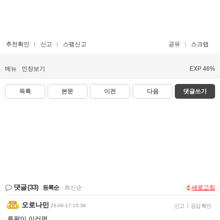
추천확인
신고
스팸신고
공유
스크랩
메뉴
인장보기
EXP 46%
목록
본문
이전
다음
댓글쓰기
댓글
(33)
등록순
|
최신순
새로고침
오로나민
26-06-17 15:38
신고
|
공감 확인
루팔이 이러면