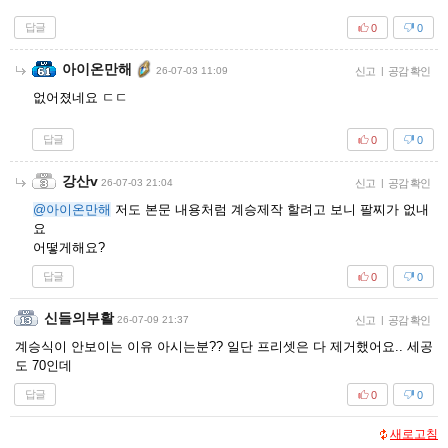
답글
0
0
아이온만해
26-07-03 11:09
신고
|
공감 확인
없어졌네요 ㄷㄷ
답글
0
0
강산v
26-07-03 21:04
신고
|
공감 확인
@아이온만해
저도 본문 내용처럼 계승제작 할려고 보니 팔찌가 없내
요
어떻게해요?
답글
0
0
신들의부활
26-07-09 21:37
신고
|
공감 확인
계승식이 안보이는 이유 아시는분?? 일단 프리셋은 다 제거했어요.. 세공
도 70인데
답글
0
0
새로고침