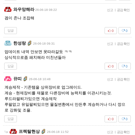
와우망해라
26-06-18 08:22
신고
|
공감 확인
겜이 존나 조잡해
답글
0
0
한성랑
26-06-18 09:31
신고
|
공감 확인
업데이트 내역 안보면 못따라갈듯 ㅋㅋ
상식적으로좀 패치해라 미친년들아
답글
0
0
뀨띠
26-06-18 10:48
신고
|
공감 확인
계승제작 - 기존템을 상위장비로 업그레이드.
계승 - 현제장비를 재물로 다른장비에 능력치를 이관시키는것.
루드라팔찌가있으면 계승제작
루팔없고 유일팔찌있으면 물질변환에서 만든후 계승하거나 다시 깡으
로 강화및 조율.
답글
0
0
프렉탈현상
26-06-18 11:52
신고
|
공감 확인