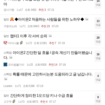
14
마
댓글
궁사가짱
Lv.17
조회 3492
추천 3
07-21
◆아이온2 처음하는 사람들을 위한 노하우◆
일반
13
댓글
구원의노래
Lv.71
조회 8483
추천 23
07-20
챕터1 이후 각 서버 순위
일반
29
댓글
마이나불
Lv.72
조회 13361
추천 7
07-19
아이온2 간단한 딜 효율 / 공속 계산기 만들어봤습니
스펙업
16
다.
댓글
프리썹불가리
Lv.25
조회 6926
추천 14
07-18
확률 때문에 고민하시는분 도움되라고 글 남깁니다.
스펙업
4
댓글
Loanire
Lv.71
조회 5286
07-18
간단하게 정리한 1오드당 키나 수급 효율
일반
9
댓글
고구무
Lv.73
조회 8873
추천 4
07-17