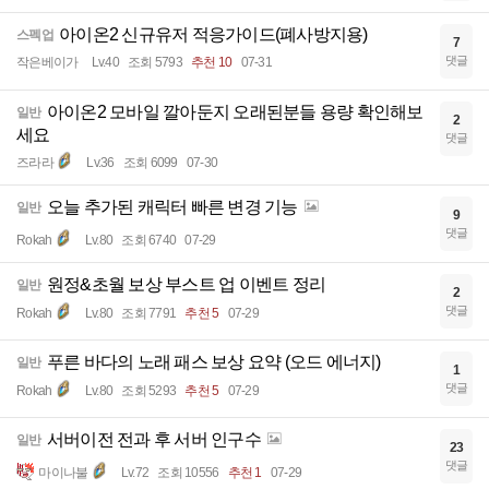
아이온2 신규유저 적응가이드(폐사방지용)
스펙업
7
댓글
작은베이가
Lv.40
조회 5793
추천 10
07-31
아이온2 모바일 깔아둔지 오래된분들 용량 확인해보
일반
2
세요
댓글
즈라라
Lv.36
조회 6099
07-30
오늘 추가된 캐릭터 빠른 변경 기능
일반
9
댓글
Rokah
Lv.80
조회 6740
07-29
원정&초월 보상 부스트 업 이벤트 정리
일반
2
댓글
Rokah
Lv.80
조회 7791
추천 5
07-29
푸른 바다의 노래 패스 보상 요약 (오드 에너지)
일반
1
댓글
Rokah
Lv.80
조회 5293
추천 5
07-29
서버이전 전과 후 서버 인구수
일반
23
댓글
마이나불
Lv.72
조회 10556
추천 1
07-29