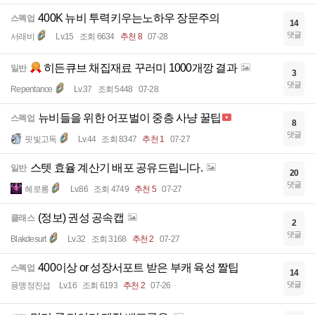
400K 뉴비 투력키우는노하우 장문주의
스펙업
14
댓글
서래비
Lv.15
조회 6634
추천 8
07-28
히든큐브 채집재료 꾸러미 1000개깡 결과
일반
3
댓글
Repentance
Lv.37
조회 5448
07-28
뉴비들을 위한 어포벌이 중층 사냥 꿀팁
스펙업
8
댓글
핏빛고독
Lv.44
조회 8347
추천 1
07-27
스텟 효율 계산기 배포 공유드립니다.
일반
20
댓글
헤로롱
Lv.86
조회 4749
추천 5
07-27
(정보) 권성 공속캡
클래스
2
댓글
Blakdesurt
Lv.32
조회 3168
추천 2
07-27
400이상 or 성장서포트 받은 부캐 육성 짤팁
스펙업
14
댓글
용맹정진섭
Lv.16
조회 6193
추천 2
07-26