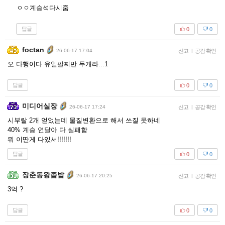
ㅇㅇ계승석다시줌
답글
0
0
foctan
26-06-17 17:04
신고
|
공감 확인
오 다행이다 유일팔찌만 두개라...1
답글
0
0
미디어실장
26-06-17 17:24
신고
|
공감 확인
시부랄 2개 얻었는데 물질변환으로 해서 쓰질 못하네
40% 계승 연달아 다 실패함
뭐 이딴게 다있서!!!!!!!
답글
0
0
장춘동왕좁밥
26-06-17 20:25
신고
|
공감 확인
3억 ?
답글
0
0