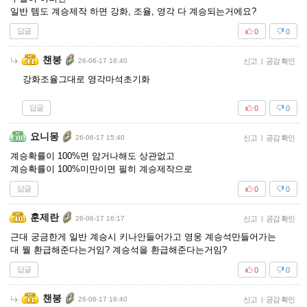
일반 템도 계승제작 하면 강화, 조율, 영각 다 계승되는거에요?
답글
0
0
챈붕
26-06-17 16:40
신고
|
공감 확인
강화조율그대로 영각마석초기화
답글
0
0
요니몽
26-06-17 15:40
신고
|
공감 확인
계승확률이 100%면 암거나해도 상관없고
계승확률이 100%미만이면 필히 계승제작으로
답글
0
0
훈제란
26-06-17 16:17
신고
|
공감 확인
근대 궁금한게 일반 계승시 키나안들어가고 영웅 계승석만들어가는
대 뭘 환급해준다는거임? 계승석을 환급해준다는거임?
답글
0
0
챈붕
26-06-17 16:40
신고
|
공감 확인