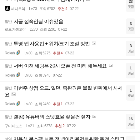
23
댓글
세나우엑
Lv.73
조회 6702
추천 4
07-22
지금 접속안됨 이슈있음
일반
3
댓글
로드가최고야
Lv.70
조회 2201
07-22
투명 맵 사용법 + 위치/크기 조절 방법
일반
3
댓글
Rokah
Lv.80
조회 5275
추천 4
07-22
서버 이전 세팅은 20시 오픈 전 미리 해두세요
일반
1
댓글
Rokah
Lv.80
조회 3943
07-22
이번주 상점 오드, 일던, 즉완권은 물질 변환에서 사세
일반
1
요
댓글
Rokah
Lv.80
조회 2469
추천 1
07-22
갤펌) 유튜버의 스탯효율 짚을건 짚자
일반
16
댓글
구미타노스
Lv.21
조회 6378
추천 2
07-22
치유성 무스펠 보통 첫 병아리유저들위한 추천 스티그
성역