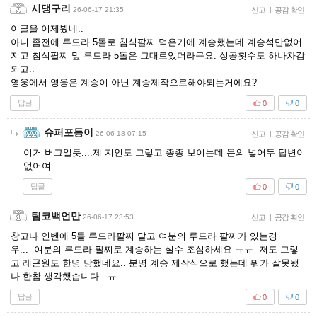
시댕구리
26-06-17 21:35
신고
|
공감 확인
이글을 이제봤네..
아니 좀전에 루드라 5돌로 침식팔찌 먹은거에 계승했는데 계승석만없어
지고 침식팔찌 밒 루드라 5돌은 그대로있더라구요. 성공횟수도 하나차감
되고..
영웅에서 영웅은 계승이 아닌 계승제작으로해야되는거에요?
답글
0
0
슈퍼포동이
26-06-18 07:15
신고
|
공감 확인
이거 버그일듯....제 지인도 그렇고 종종 보이는데 문의 넣어두 답변이
없어여
답글
0
0
팀코백언만
26-06-17 23:53
신고
|
공감 확인
창고나 인벤에 5돌 루드라팔찌 말고 여분의 루드라 팔찌가 있는경
우... 여분의 루드라 팔찌로 계승하는 실수 조심하세요 ㅠㅠ 저도 그렇
고 레굔원도 한명 당했네요.. 분명 계승 제작식으로 했는데 뭐가 잘못됐
나 한참 생각했습니다.. ㅠ
답글
0
0