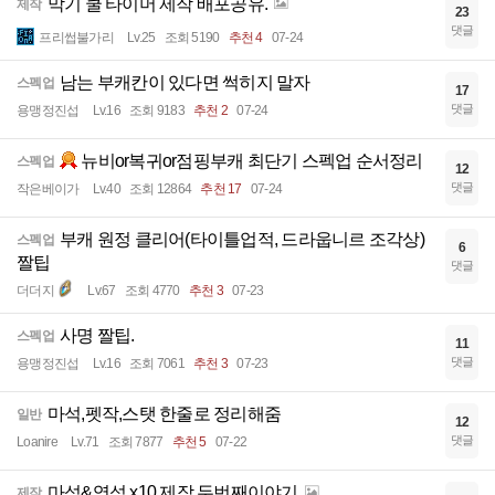
막기 쿨 타이머 제작 배포공유.
제작
23
댓글
프리썹불가리
Lv.25
조회 5190
추천 4
07-24
남는 부캐칸이 있다면 썩히지 말자
스펙업
17
댓글
용맹정진섭
Lv.16
조회 9183
추천 2
07-24
뉴비or복귀or점핑부캐 최단기 스펙업 순서정리
스펙업
12
댓글
작은베이가
Lv.40
조회 12864
추천 17
07-24
부캐 원정 클리어(타이틀업적, 드라웁니르 조각상)
스펙업
6
짤팁
댓글
더더지
Lv.67
조회 4770
추천 3
07-23
사명 짤팁.
스펙업
11
댓글
용맹정진섭
Lv.16
조회 7061
추천 3
07-23
마석,펫작,스탯 한줄로 정리해줌
일반
12
댓글
Loanire
Lv.71
조회 7877
추천 5
07-22
마석&영석 x10 제작 두번째이야기
제작