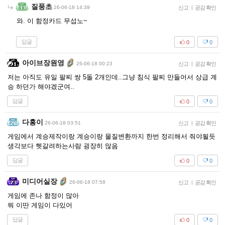
질풍초
26-06-18 14:39
신고
|
공감 확인
와. 이 함정카드 무섭노~
답글
0
0
아이브장원영
26-06-18 00:23
신고
|
공감 확인
저는 아직도 유일 팔찌 쌍 5돌 2개인데..그냥 침식 팔찌 만들어서 상급 계
승 하던가 해야겠군여..
답글
0
0
다홍이
26-06-18 03:51
신고
|
공감 확인
게임에서 계승제작이랑 계승이랑 물질변환까지 한번 정리해서 줘야될듯
생각보다 헷갈려하는사람 굉장히 많음
답글
0
0
미디어실장
26-06-18 07:58
신고
|
공감 확인
게임에 존나 함정이 많아
뭐 이딴 게임이 다있어
답글
0
0