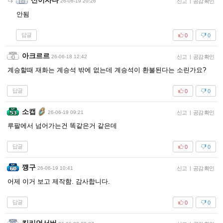
신이사다
26-06-19 20:26
신고
|
공감 확인
안됨
답글
0
0
아크르르
26-06-18 12:42
신고
|
공감 확인
계승할때 재화는 계승석 밖에 없는데 계승석이 환불된다는 소린가요?
답글
0
0
소캡
26-06-19 09:21
신고
|
공감 확인
루팔에서 넘어가는건 똑같은거 같은데
답글
0
0
꺵구
26-06-19 10:41
신고
|
공감 확인
어제 이거 보고 제작함. 감사합니다.
답글
0
0