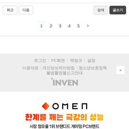
최근
다음
검색
글쓰기
1
2
3
4
5
로그인
PC화면
퀵링크
설정
청소년보호정책
이용약관
개인정보처리방침
▲
불법촬영물신고안내
(주)
인
벤