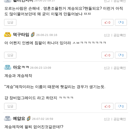
킬리언서버
26-06-20 09:37
신고
|
공감 확인
모르는사람은 손해네 . 영혼조율한거 계승되요?현돌되요? 이런거 아직
도 많이물어보던데 왜 굳이 이렇게 만들어놨냐 ㅉㅉ
답글
0
0
덕구타임
26-06-21 08:16
신고
|
공감 확인
아 어쩐지 인벤에 침팔이 하나더 있더라 ㅅㅂㅋㅋㅋㅋㅋㅋㅋ
답글
0
0
아오ㅋㅋ
26-06-23 13:09
신고
|
공감 확인
계승과 계승제작
"계승"제작이라는 이름이 때문에 햇갈리는 경우가 생기는듯.
걍 장비업그레이드 라고 하던지 ㅋㅋㅋㅋ
답글
0
0
예얍요
26-07-02 16:59
신고
|
공감 확인
계승제작에 팔찌 없어진것같은데!?