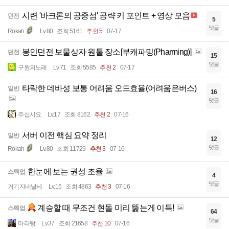
시련 '바크론의 공중섬' 공략 키 포인트 + 영상 모음
던전
5
댓글
Rokah
Lv.80
조회 5161
추천 5
07-17
봉인던전 보물상자 원툴 장소[부캐파밍(Pharming)]
던전
15
댓글
구원의노래
Lv.71
조회 5585
추천 2
07-17
타락한 데바성 보통 어려움 오드효율(어려움은버스)
일반
16
댓글
주십시요
Lv.17
조회 8162
추천 2
07-16
서버 이전 핵심 요약 정리
일반
12
댓글
Rokah
Lv.80
조회 11729
추천 3
07-16
한눈에 보는 권성 조율
스펙업
4
댓글
거기자네날세
Lv.15
조회 4863
추천 3
07-16
계승할 때 무조건 현돌 미리 뚫는게 이득!
스펙업
64
댓글
마라탕
Lv.37
조회 21658
추천 10
07-16