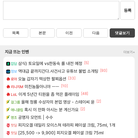
등록
목록
본문
이전
다음
댓글보기
지금 뜨는 인벤
더보기+
[5]
삼식) 토요일에 vs한동숙 롤 내전 예정
잡담
[93]
역대급 끝까지간다.사건사고 유튜브 불법 소개팅
정보
[33]
오늘 갑자기 떡상한 팔찌옵션
로아
[10]
미친놈들아니야 ㅡㅡ
리니지M
[48]
이게 5년간 티원을 좀 먹은 플레이임
LoL
[2]
올해 청룡 수상자의 본업 영상 - 스테이씨 윤
걸그룹
[2]
혹시 이 만화 아시는 분 계신가요
애니클립
공명자 모먼트 | 수수
명조
피지오겔 데일리 모이스쳐 테라피 페이셜 크림, 75ml, 1개
핫딜
[25,500 -> 9,900] 피지오겔 페이셜 크림 75ml
핫딜