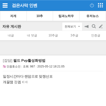
검은사막
인벤
자게
10추
팁과노하우
유저뉴스
자유 게시판
전체보기
공
검
글
지
색
내글
내 댓글
10추글
3추글
인증글
on/off
쓰
기
[잡담]
필드 Pvp활성화방법
갓겜호소인
조회:
987
2025-05-12 18:21:05
일정시간마다 랜덤으로 맞쟁선포
개꿀잼 갓겜 ㄷㄷ