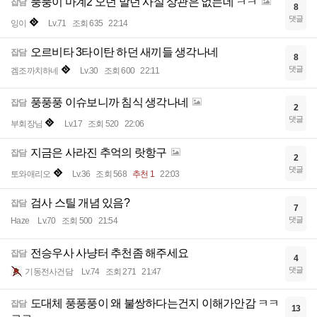
풍풍이 마계2 오던 말던 사실 상관은 없는데 ㅋㅋ
잡담
8
댓글
잉이
Lv.71
조회 635
22:14
오르비타 3타이탄 하던 새끼들 생각나네
잡담
8
댓글
겜조까치하네
Lv.30
조회 600
22:11
풍풍풍 이슈보니까 침식 생각나네
잡담
2
댓글
부회장님
Lv.17
조회 520
22:06
지금은 사라진 추억의 랏항구
잡담
2
댓글
토와애리오
Lv.36
조회 568
추천 1
22:03
검사 스틸 개념 있음?
잡담
7
댓글
Haze
Lv.70
조회 500
21:54
전승우사 사냥터 추천좀 해주세요
잡담
4
댓글
기동전사건담
Lv.74
조회 271
21:47
도대체 풍풍풍이 왜 불쌍하다는건지 이해가안감 ㅋㅋ
잡담
13