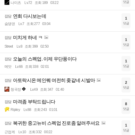
댓글
나미츠
Lv.72
조회 189
03:22
연회 다시보는데
잡담
1
댓글
숨댕댄
Lv.7
조회 277
03:04
미치게 하네 ㅋ
잡담
1
댓글
Street
Lv.8
조회 399
02:50
오늘의 스펙업. 이제 우단풍이다
잡담
1
댓글
메얏
Lv.66
조회 338
02:01
아토락시온 메인퀘 여전히 좆같네 시발아
잡담
2
댓글
청국장
Lv.49
조회 347
01:40
마격좀 부탁드립니다
잡담
8
댓글
Ripley
Lv.88
조회 243
01:01
복귀한 중고뉴비 스펙업 진로좀 알려주셔요
잡담
1
댓글
근접케
Lv.10
조회 332
00:22