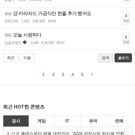
걍 카라자드 가공식만 한줄 추가 했어도
잡담
1
댓글
또레오레
Lv.63
조회 643
18:48
오늘 시원하다
잡담
1
댓글
삽질의명인
Lv.49
조회 330
18:47
최근
다음
검색
글쓰기
1
2
3
4
5
최근 HOT한 콘텐츠
검사
게임
IT
유머
연예
1
신규 클래스부터 레벨 개편까지, '2026 검은사막 하이델 연회' 총정리