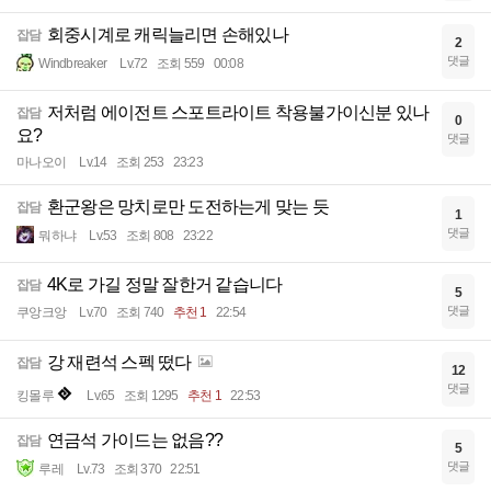
회중시계로 캐릭늘리면 손해있나
잡담
2
댓글
Windbreaker
Lv.72
조회 559
00:08
저처럼 에이전트 스포트라이트 착용불가이신분 있나
잡담
0
요?
댓글
마나오이
Lv.14
조회 253
23:23
환군왕은 망치로만 도전하는게 맞는 듯
잡담
1
댓글
뭐하냐
Lv.53
조회 808
23:22
4K로 가길 정말 잘한거 같습니다
잡담
5
댓글
쿠앙크앙
Lv.70
조회 740
추천 1
22:54
강 재련석 스펙 떴다
잡담
12
댓글
킹몰루
Lv.65
조회 1295
추천 1
22:53
연금석 가이드는 없음??
잡담
5
댓글
루레
Lv.73
조회 370
22:51