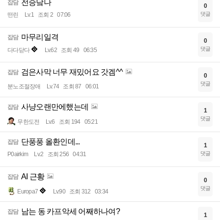
전승닼나
잡담
0
댓글
떤린
Lv.1
조회 2
07:06
마무리일격
잡담
0
댓글
다다닫다
Lv.62
조회 49
06:35
검은사막 너무 재밌어요 갓겜^^
잡담
0
댓글
분노조절장애
Lv.74
조회 87
06:01
사냥오랜만에했는데
잡담
1
댓글
무한도전
Lv.6
조회 194
05:21
단풍풍 올환인데...
잡담
1
댓글
P0airkim
Lv.2
조회 256
04:31
AI 근황
잡담
0
댓글
Europa7
Lv.90
조회 312
03:34
남는 동 카프악세 어째하나여?
잡담
1