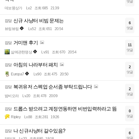
ㅋㅋ
댓글
데보몽상가
Lv.2
조회 685
21:39
신규 사냥터 비빔 문제는
잡담
6
댓글
뷰링뷰링
Lv.52
조회 651
20:54
거미맨 후기
잡담
11
댓글
삶에관한명상
Lv.91
조회 670
20:54
아침의 나라부터 패치
잡담
2
댓글
Europa7
Lv.90
조회 475
20:50
복귀유저 스펙업 순서좀 부탁드립니다
잡담
2
댓글
밤비오라
Lv.20
조회 478
20:09
드롭스 받으려고 계정연동하면 비번입력하라고 뜸
잡담
0
댓글
Ripley
Lv.88
조회 281
19:26
나 신규사냥터 갈수있음?
잡담
6
댓글
닭달귀
Lv.33
조회 690
19:18