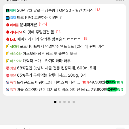
[13]
26년 7월 팔로우 상승량 TOP 30 - 월간 치지직
잡담
마크 RPG 고민하는 이경민?
클립
[175]
분내학개론
메이플
[11]
이 맛에 주말던전 돔
리니지M
[15]
페이커가 미리 알려준 방출순서 ㄷㄷㄷㄷ
LoL
포트나이트에서 명일방주 엔드필드 [펠리카] 판매 예정
섭컬겜
아스오라 성우 정보 및 출연작 모음
아스오라
캐릭터 소개 - 카가미하라 하루
아스오라
68%할인 맛생각 시골 전통 된장찌개, 600g, 5개
핫딜
65%특가 구워먹는 할루미치즈, 200g, 3개
핫딜
드래곤소드 어웨이크닝 디럭스 에디션 DragonSword Awakening Deluxe Edition
10%
49,500원
10%
특가
마블 스파이더맨 2 디지털 디럭스 에디션 Marvel's Spider-Man 2 Digital Deluxe Edition
73,800원
5%
특가