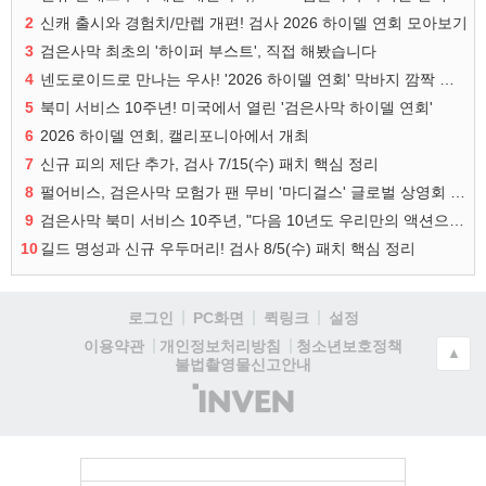
2
신캐 출시와 경험치/만렙 개편! 검사 2026 하이델 연회 모아보기
3
검은사막 최초의 '하이퍼 부스트', 직접 해봤습니다
4
넨도로이드로 만나는 우사! '2026 하이델 연회' 막바지 깜짝 공개
5
북미 서비스 10주년! 미국에서 열린 '검은사막 하이델 연회'
6
2026 하이델 연회, 캘리포니아에서 개최
7
신규 피의 제단 추가, 검사 7/15(수) 패치 핵심 정리
8
펄어비스, 검은사막 모험가 팬 무비 '마디걸스' 글로벌 상영회 개최
9
검은사막 북미 서비스 10주년, "다음 10년도 우리만의 액션으로"
10
길드 명성과 신규 우두머리! 검사 8/5(수) 패치 핵심 정리
로그인
PC화면
퀵링크
설정
청소년보호정책
이용약관
개인정보처리방침
▲
불법촬영물신고안내
(주)
인
벤