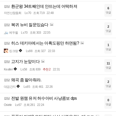
환군왕 34트째인데 안뜨는데 어떡하져
잡담
6
댓글
자연산참돔회
Lv.70
조회 719
22:48
복귀 뉴비 질문있슴다
잡담
2
댓글
에두윌
Lv.70
조회 303
22:35
히스 데키아에서는 아획도핑만 하면됨?
잡담
1
댓글
킹크랑
Lv.88
조회 327
22:33
고지가 눈앞이다
잡담
11
댓글
Kealler
Lv.58
조회 839
추천 2
22:31
왜곡 좀 팔아줘라.
잡담
2
댓글
대검간지
Lv.85
조회 461
22:26
전발 원챔 유저 허수아비 사냥콤보 dps
잡담
0
댓글
Osiete
Lv.67
조회 281
22:24