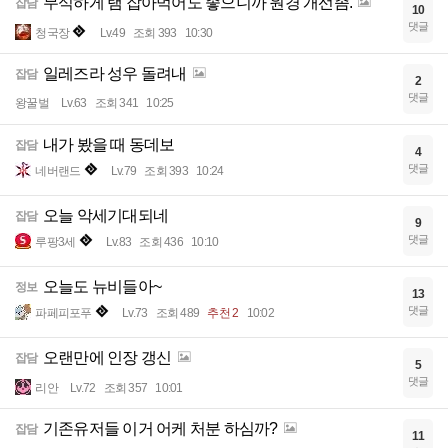
무식하게 램 잡아먹어도 좋으니까 원경 개선좀.
잡담
10
댓글
청국장
Lv.49
조회 393
10:30
일레즈라 성우 돌려내
잡담
2
댓글
왕꿀벌
Lv.63
조회 341
10:25
내가 봤을 때 동데보
잡담
4
댓글
네버랜드
Lv.79
조회 393
10:24
오늘 악세기대되네
잡담
9
댓글
루팡3세
Lv.83
조회 436
10:10
오늘도 뉴비들아~
정보
13
댓글
파페피포푸
Lv.73
조회 489
추천 2
10:02
오랜만에 인장 갱신
잡담
5
댓글
리안
Lv.72
조회 357
10:01
기존유저들 이거 어케 처분 하심까?
잡담
11