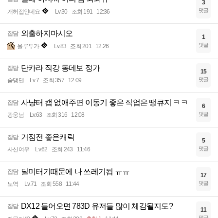
3
댓글
개허접인데요
Lv.30
조회 191
12:36
외출하지마시오
잡담
1
댓글
울루투카
Lv.83
조회 201
12:26
단카라 직강 동데보 정가
잡담
15
댓글
숨댕댄
Lv.7
조회 357
12:09
사냥터 캡 없애주면 이동기 좋은 직업은 땡큐지 ㅋㅋ
잡담
6
댓글
광웅님
Lv.63
조회 316
12:08
거점전 좋은캐릭
잡담
5
댓글
사신여우
Lv.62
조회 243
11:46
딜미터기때문에 나 쓰레기됨 ㅠㅠ
잡담
17
댓글
노역
Lv.71
조회 558
11:44
DX12 들어오면 783D 유저들 많이 체감될지도?
잡담
11
댓글