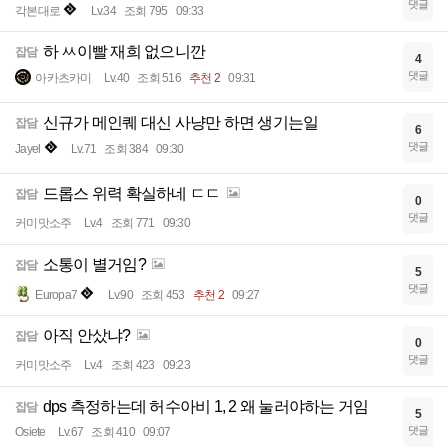
댓글
각본대로
Lv.34
조회 795
09:33
하 ㅆ이빨 재희 없으니깐
잡담
4
댓글
아카츠카미
Lv.40
조회 516
추천 2
09:31
신규가 메인퀘 대신 사냥만 하면 생기는일
잡담
6
댓글
Jayel
Lv.71
조회 384
09:30
드롭스 위력 확실하네 ㄷㄷ
잡담
0
댓글
커미맛소주
Lv.4
조회 771
09:30
소통이 별거임?
잡담
5
댓글
Europa7
Lv.90
조회 453
추천 2
09:27
아직 안샀냐?
잡담
0
댓글
커미맛소주
Lv.4
조회 423
09:23
dps 측정하는데 허수아비 1, 2 왜 눌러야하는 거임
잡담
5
댓글
Osiete
Lv.67
조회 410
09:07