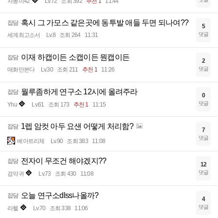
자몽이42
Lv.72
조회 392
추천 1
11:44
혹시 그 가모스 같은곳에 동투발 애들 두면 되나여??
잡담
5
댓글
세계최고소서
Lv.8
조회 264
11:31
이재 하캡이든 소캡이든 뭔캡이든
잡담
2
댓글
매화만본다
Lv.30
조회 211
추천 1
11:26
월루좀하게 연구소 12시에 올려주라
잡담
0
댓글
Yhu
Lv.61
조회 173
추천 1
11:15
1렙 암컷 아두 요샌 어떻게 처리함?
잡담
7
댓글
베아트리체
Lv.90
조회 383
11:08
전자이 무조건 해야겠지??
잡담
12
댓글
검악귀
Lv.73
조회 430
11:08
오늘 연구소dlss나올까?
잡담
4
댓글
라헬
Lv.70
조회 338
11:06