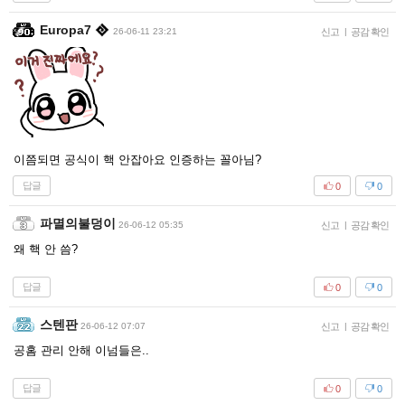
Europa7
26-06-11 23:21
신고
|
공감 확인
이쯤되면 공식이 핵 안잡아요 인증하는 꼴아님?
답글
0
0
파멸의불덩이
26-06-12 05:35
신고
|
공감 확인
왜 핵 안 씀?
답글
0
0
스텐판
26-06-12 07:07
신고
|
공감 확인
공홈 관리 안해 이넘들은..
답글
0
0