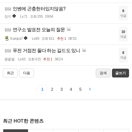
인벤에 곤충헌터있지않음?
잡담
8
댓글
잉이
Lv.71
조회 355
09:04
연구소 발표전 오늘의 질문
잡담
10
댓글
Europa7
Lv.90
조회 611
추천 1
08:53
푸전 거점전 둘다 하는 길드도 있니
잡담
8
댓글
왕꿀벌
Lv.63
조회 415
추천 1
08:24
최근
다음
검색
글쓰기
1
2
3
4
5
최근 HOT한 콘텐츠