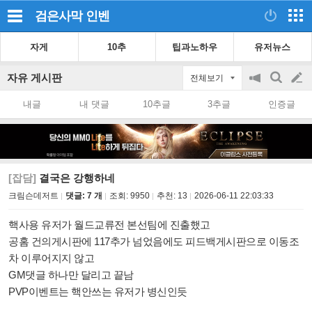
검은사막
인벤
자게
10추
팁과노하우
유저뉴스
자유 게시판
전체보기
공
검
글
지
색
내글
내 댓글
10추글
3추글
인증글
on/off
쓰
기
[잡담]
결국은 강행하네
크림슨데저트
댓글: 7 개
조회:
9950
추천:
13
2026-06-11 22:03:33
핵사용 유저가 월드교류전 본선팀에 진출했고
공홈 건의게시판에 117추가 넘었음에도 피드백게시판으로 이동조
차 이루어지지 않고
GM댓글 하나만 달리고 끝남
PVP이벤트는 핵안쓰는 유저가 병신인듯