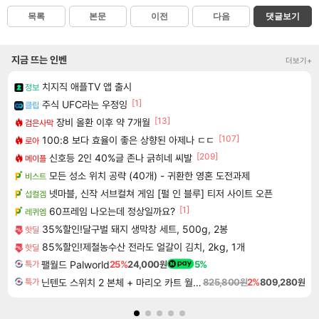
목록
본문
이전
다음
댓글보기
지금 뜨는 인벤
더보기+
치지직 애플TV 앱 출시
정보
[1]
주식 UFC라는 우정잉
클립
[13]
장비 올환 이후 약 7개월
검은사막
[107]
100:8 보다 효율이 좋은 상향된 아제나 ㄷㄷ
로아
[209]
신호등 2인 40%글 존나 긁히네 씨발
메이플
모든 성소 위치 공략 (40개) - 귀환한 영혼 도전과제
비스트
넷마블, 신작 서브컬쳐 게임 [펄 인 블루] 티저 사이트 오픈
섭컬겜
[1]
60프레임 나오는데 정상일까요?
레퀴엠
35%할인!달구벌 돼지 생막창 세트, 500g, 2봉
핫딜
85%할인!제철농수산 전라도 얼갈이 김치, 2kg, 1개
핫딜
팰월드 Palworld
25%
24,000원
5%
특가
닌텐도 스위치 2 본체 + 마리오 카트 월드 + 포켓몬스터 레전드 ZA 닌텐도 스위치 2 에디션 번들
825,800원
2%
809,280원
특가