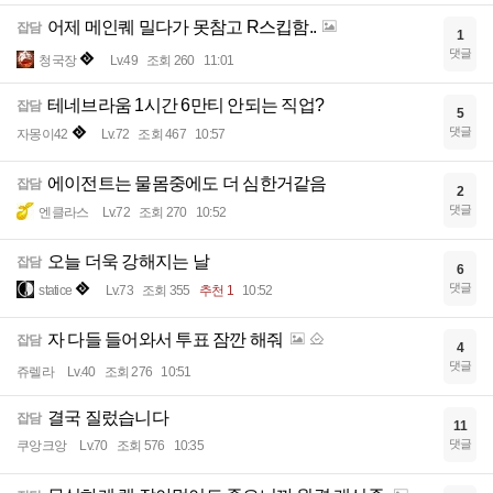
어제 메인퀘 밀다가 못참고 R스킵함..
잡담
1
댓글
청국장
Lv.49
조회 260
11:01
테네브라움 1시간 6만티 안되는 직업?
잡담
5
댓글
자몽이42
Lv.72
조회 467
10:57
에이전트는 물몸중에도 더 심한거같음
잡담
2
댓글
엔클라스
Lv.72
조회 270
10:52
오늘 더욱 강해지는 날
잡담
6
댓글
statice
Lv.73
조회 355
추천 1
10:52
자 다들 들어와서 투표 잠깐 해줘
잡담
4
댓글
쥬렐라
Lv.40
조회 276
10:51
결국 질렀습니다
잡담
11
댓글
쿠앙크앙
Lv.70
조회 576
10:35