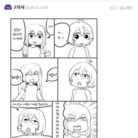
J개새
26-06-12 14:09
신고
|
공감 확인