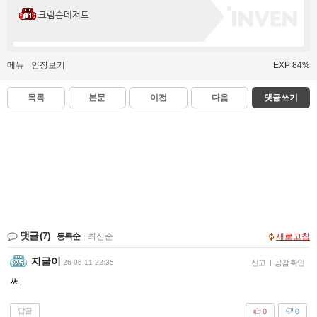
크림슨데저트
메뉴
인장보기
EXP 84%
목록
본문
이전
다음
댓글쓰기
댓글
(7)
등록순
|
최신순
새로고침
지글이
26-06-11 22:35
신고
|
공감 확인
써
답글
0
0