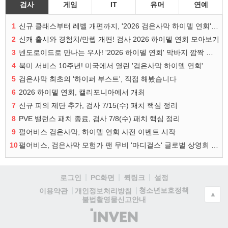
검사
게임
IT
유머
연예
1
신규 클래스부터 레벨 개편까지, '2026 검은사막 하이델 연회' 총정리
2
신캐 출시와 경험치/만렙 개편! 검사 2026 하이델 연회 모아보기
3
넨도로이드로 만나는 우사! '2026 하이델 연회' 막바지 깜짝 공개
4
북미 서비스 10주년! 미국에서 열린 '검은사막 하이델 연회'
5
검은사막 최초의 '하이퍼 부스트', 직접 해봤습니다
6
2026 하이델 연회, 캘리포니아에서 개최
7
신규 피의 제단 추가, 검사 7/15(수) 패치 핵심 정리
8
PVE 밸런스 패치 종료, 검사 7/8(수) 패치 핵심 정리
9
펄어비스 검은사막, 하이델 연회 사전 이벤트 시작
10
펄어비스, 검은사막 모험가 팬 무비 '마디걸스' 글로벌 상영회 개최
로그인
PC화면
퀵링크
설정
청소년보호정책
이용약관
개인정보처리방침
▲
불법촬영물신고안내
(주)
인