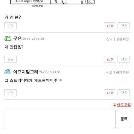
왜 안 씀?
답글
0
0
무은
26-06-12 15:30
신고
|
공감 확인
왜 안접음?
답글
0
0
아프지말그라
26-06-13 14:51
신고
|
공감 확인
그 스트리머에게 제보해야제맛 ㅎ
답글
0
0
새로고침
등록