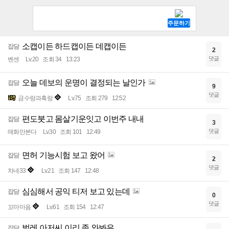
소캡이든 하드캡이든 데캡이든
잡담
2
댓글
벤센
Lv.20
조회 34
13:23
오늘 데보의 운명이 결정되는 날인가
잡담
9
댓글
금수랑과흑랑
Lv.75
조회 279
12:52
편도붓고 몸살기운잇고 이번주 내내
잡담
3
댓글
매화만본다
Lv.30
조회 101
12:49
면허 기능시험 보고 왔어
잡담
2
댓글
차네33
Lv.21
조회 147
12:48
심심해서 공익 티저 보고 있는데
잡담
0
댓글
꼬마마음
Lv.61
조회 154
12:47
벌레 아저씨 이리 좀 와봐유
잡담