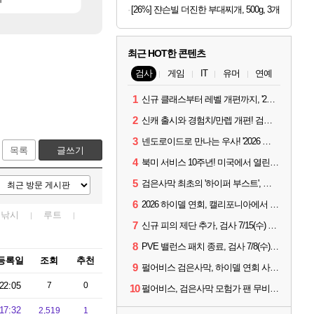
[26%] 쟌슨빌 더진한 부대찌개, 500g, 3개
최근 HOT한 콘텐츠
검사
게임
IT
유머
연예
1
신규 클래스부터 레벨 개편까지, '2026 검은사막 하이델 연회' 총정리
2
신캐 출시와 경험치/만렙 개편! 검사 2026 하이델 연회 모아보기
3
넨도로이드로 만나는 우사! '2026 하이델 연회' 막바지 깜짝 공개
목록
글쓰기
4
북미 서비스 10주년! 미국에서 열린 '검은사막 하이델 연회'
5
검은사막 최초의 '하이퍼 부스트', 직접 해봤습니다
6
2026 하이델 연회, 캘리포니아에서 개최
낚시
루트
7
신규 피의 제단 추가, 검사 7/15(수) 패치 핵심 정리
8
PVE 밸런스 패치 종료, 검사 7/8(수) 패치 핵심 정리
등록일
조회
추천
9
펄어비스 검은사막, 하이델 연회 사전 이벤트 시작
22:05
7
0
10
펄어비스, 검은사막 모험가 팬 무비 '마디걸스' 글로벌 상영회 개최
17:32
2,519
1