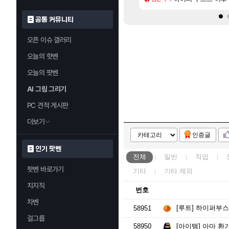
공통 커뮤니티
오픈 이슈 갤러리
오늘의 핫벤
오늘의 팟벤
AI 그림 그리기
PC 견적 게시판
더보기
인증글
인기 팟벤
전체
일반
직업
팟벤 바로가기
기타
기타
제외
치지직
번호
차벤
[루트]
하이퍼부스트 완벽 가이
58951
걸그룹
58950
[아이템]
아마 환기