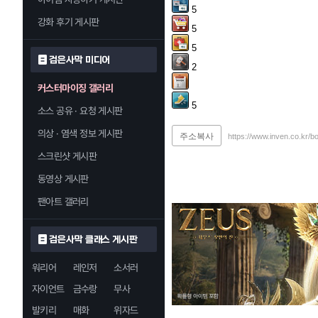
5
강화 후기 게시판
5
5
검은사막 미디어
2
커스터마이징 갤러리
5
소스 공유 · 요청 게시판
의상 · 염색 정보 게시판
주소복사
https://www.inven.co.kr/b
스크린샷 게시판
동영상 게시판
팬아트 갤러리
검은사막 클래스 게시판
워리어
레인저
소서러
자이언트
금수랑
무사
발키리
매화
위자드