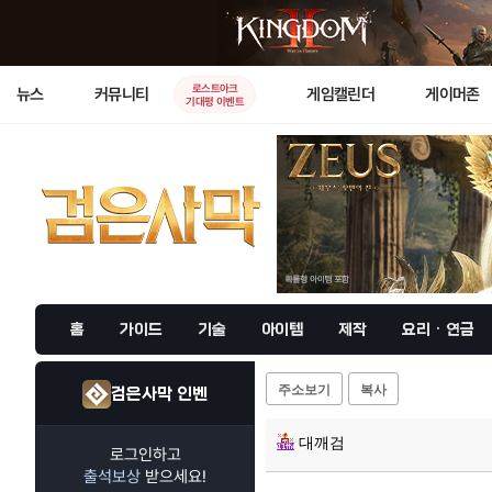
로스트아크
뉴스
커뮤니티
게임캘린더
게이머존
기대평 이벤트
홈
가이드
기술
아이템
제작
요리 · 연금
주소보기
복사
검은사막 인벤
대깨검
로그인하고
출석보상
받으세요!