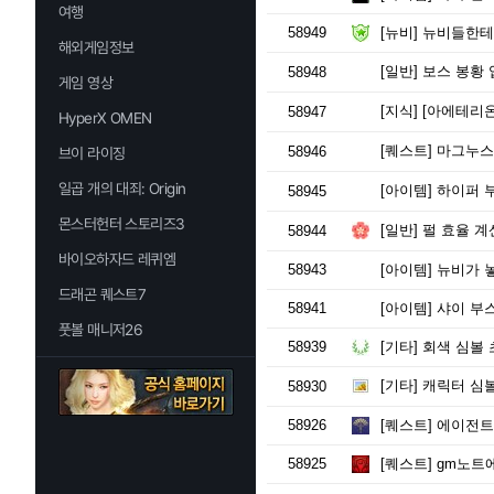
여행
58949
[뉴비]
뉴비들한테 연
해외게임정보
[일반]
보스 봉황 
58948
게임 영상
[지식]
[아에테리온
58947
HyperX OMEN
[퀘스트]
마그누스
58946
브이 라이징
일곱 개의 대죄: Origin
[아이템]
하이퍼 
58945
몬스터헌터 스토리즈3
[일반]
펄 효율 계산
58944
바이오하자드 레퀴엠
58943
[아이템]
뉴비가 놓
드래곤 퀘스트7
58941
[아이템]
샤이 부스
풋볼 매니저26
58939
[기타]
회색 심볼 
[기타]
캐릭터 심볼
58930
58926
[퀘스트]
에이전트
58925
[퀘스트]
gm노트에