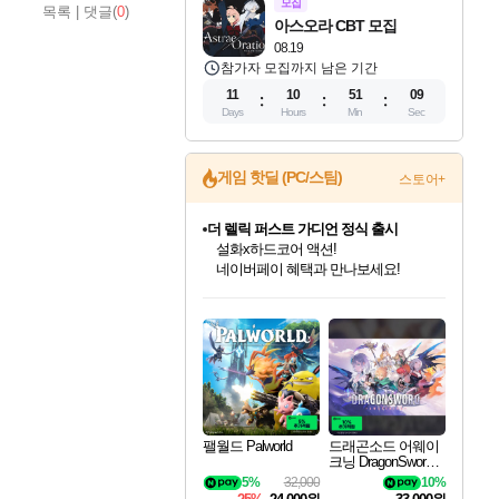
모집
목록
|
댓글(
0
)
아스오라 CBT 모집
08.19
참가자 모집까지 남은 기간
11
10
51
08
Days
Hours
Min
Sec
게임 핫딜 (PC/스팀)
스토어+
더 렐릭 퍼스트 가디언 정식 출시
설화x하드코어 액션!
네이버페이 혜택과 만나보세요!
인벤게임즈 8월 특별 할인!
드래곤소드: 어웨이크닝 입점!
문명 7 특별 할인!
마블 투혼 파이팅 소울즈 정식출시!
귀무자: 검의 길 예약 판매 중!
비스트 오브 리인카네이션 정식 출시!
커세어 코브 출시 기념 할인!
베데스다 40주년 기념 할인 중!
캡콤 프렌차이즈 할인 진행 중!
캡콤 일부 상품 상시 할인
스타워즈 은하계 레이서
로블록스 기프트 카드 공식 입점
인기 퍼블리셔 모음!
스팀으로 만나는 드래곤소드!
조선&고려 DLC 출시 예정
마블 히어로 총 출동&화려한 격투!
10% 할인과
게임프릭 신작 IP
해적'섬'을 발전시키자!
베데스다의 명작들을
몬헌, 바하 등 인기 IP를
몬헌 와일즈 & 드래곤즈 도그마2
인벤게임즈에서 10% 추가 적립
Robux를 가장 안전하고
최대 90% 할인가를 만나보세요!
네이버혜택과 함께 만나보세요!
50%할인&추가 적립까지!
네이버 포인트 혜택까지!
이니&베니 혜택까지!
네이버 혜택가와 함께 예약하세요!
할인&네이버혜택으로 만나보세요!
40주년 프로모션으로 만나보세요!
할인가에 만나보세요!
일부 에디션 상시 할인!
혜택으로 예약 판매 중
편안하게 충전하세요
팰월드 Palworld
드래곤소드 어웨이
크닝 DragonSword A
wakening
5%
32,000
10%