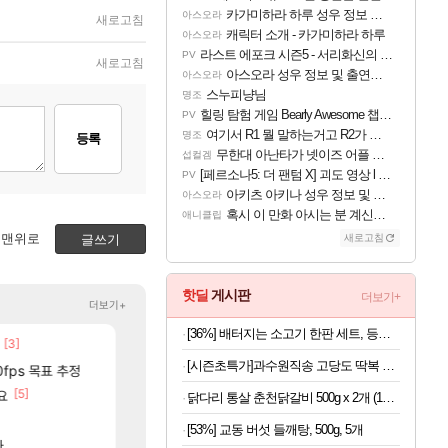
카가미하라 하루 성우 정보 및 주요 필모
아스오라
새로고침
캐릭터 소개 - 카가미하라 하루
아스오라
라스트 에포크 시즌5 - 서리화신의 분노 티저
PV
새로고침
아스오라 성우 정보 및 출연작 모음
아스오라
스누피냥님
명조
힐링 탐험 게임 Bearly Awesome 챕터 1 트레일러
PV
여기서 R1 뭘 말하는거고 R2가 뭘말하는걸까요?
명조
등록
무한대 아난타가 넷이즈 어플 달력에 일정 등록
섭컬겜
[페르소나5: 더 팬텀 X] 괴도 영상 l 타카마키 안·댄싱 스타
PV
아키츠 아키나 성우 정보 및 주요 필모
아스오라
혹시 이 만화 아시는 분 계신가요
애니클립
맨위로
글쓰기
새로고침
핫딜
게시판
더보기+
더보기+
[36%] 배터지는 소고기 한판 세트, 등심살 300g + 살치살 200g + 부채살 200g + 갈비살 200g + 우삼겹 300g, 1.2kg, 1세트
[3]
메가부대는 더이상 나오기 힘들것 같다는 생각임
중국 CXMT, D램 매출 점유율 7%…글로벌 4위로 부상
오버워치
해외겜
[시즌초특가]과수원직송 고당도 딱복 차돌복숭아, 1박스, 2kg (9-10과)
[25]
[620]
ㅅ
0fps 목표 추정
수술 및 입원 후 수로 미참여 관련 글
AI발 원가 압박, 메인보드값 오르나
메이플
해외겜
88]
[5]
[52]
요
종자들이여, 마음껏 유린하라.jpg
리싱크드 1.06 패치노트 (8/5)
로아
리싱크드
닭다리 통살 춘천닭갈비 500g x 2개 (1개당 6,950원)
[40]
캬 익세 에픽빔ㅋㅋㅋㅋㅋㅋㅋㅋ
메모리 3사, 2027년 생산분 완판?
메이플
해외겜
[53%] 교동 버섯 들깨탕, 500g, 5개
[251]
[26]
제합니다.
다
흠, 꼰대왔다.
아사쿠라 마이 성우 정보 및 주요 필모
검은사막
아스오라