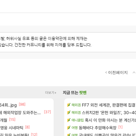
이전페이지
지금 뜨는
팟벤
더보기+
[98]
[155]
4회..jpg
보 및 출연작 모음
8월 9일 썬데이 메이플
FF7 외전 세계관, 완결편에 집결
메이플
해외겜
[37]
우 정보 및 주요 필모
업장 도와주는 짓은 좀 아니지않냐?
진짜 귀한 삼색화채 찐1등 떳냐 ㅅㅅ
스위치2판 ‘몬헌 와일즈’, 30~4
FCO
해외겜
[15]
[
7개월
(40개) - 귀환한 영혼 도전과제
보상 공지 나온거 10추 하니 올리자
혹시 이 만화 아시는 분 계신가
로아
애니클립
[8]
[78]
[1]
 영웅 시네마틱
크로체 따왔습니다
동해바다 추암해수욕장
로아
여행
[12]
길 잃은 뉴비분들!
마치고.. (feat. 리아)
고양이를 도구로 쓰는 인방 하꼬 스트리머 박
국내에도 이쁜곳이 많은것 같습니
로아
여행