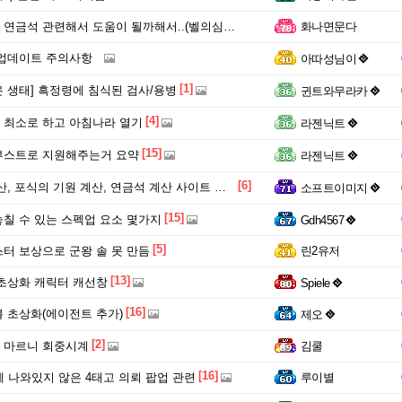
금석 관련해서 도움이 될까해서..(벨의심장 등)
화나면문다
업데이트 주의사항
아따성님이
[1]
 생태] 흑정령에 침식된 검사/용병
귄트와무라카
[4]
 최소로 하고 아침나라 열기
라젠닉트
[15]
부스트로 지원해주는거 요약
라젠닉트
[6]
, 포식의 기원 계산, 연금석 계산 사이트 공유
소프트이미지
[15]
칠 수 있는 스펙업 요소 몇가지
Gdh4567
[5]
터 보상으로 군왕 솔 못 만듬
린2유저
[13]
초상화 캐릭터 캐선창
Spiele
[16]
 초상화(에이전트 추가)
제오
[2]
 마르니 회중시계
김쿨
[16]
 나와있지 않은 4태고 의뢰 팝업 관련
루이별