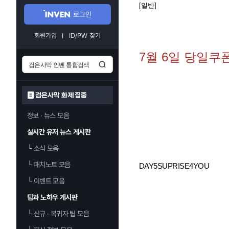
[일반]
로그인
회원가입
ID/PW 찾기
7월 6일 당일쿠
검은사막 화제 집중
정보 · 뉴스 모음
실시간 유저 뉴스 게시판
└
소식 모음
└
패치노트 모음
DAY5SUPRISE4YOU
└
이벤트 모음
팁과 노하우 게시판
└
신규 · 복귀자 팁 모음