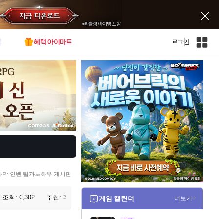
혜택.아이마트
로그인
인
벤
전
체
사
이
트
맵
사막 인벤 팁과노하우 게시판
조회:
6,302
추천:
3
게임 캘린더
더보기+