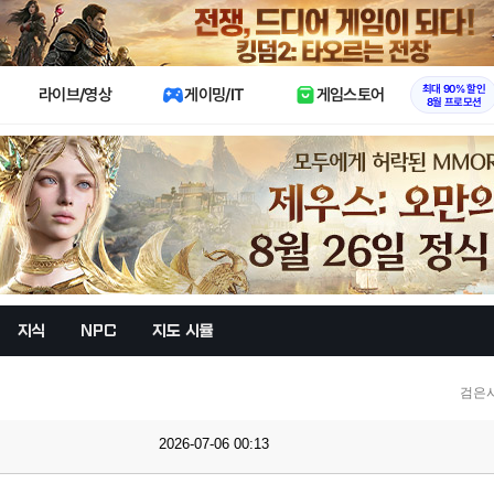
X
최대 90% 할인
라이브/영상
게이밍/IT
게임스토어
8월 프로모션
지식
NPC
지도 시뮬
검은
2026-07-06 00:13