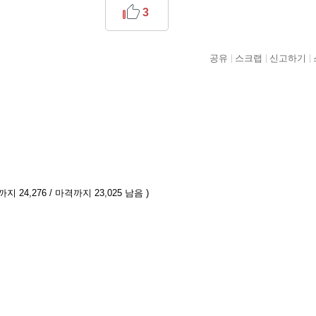
3
공유
스크랩
신고하기
지 24,276 / 마격까지 23,025 남음 )