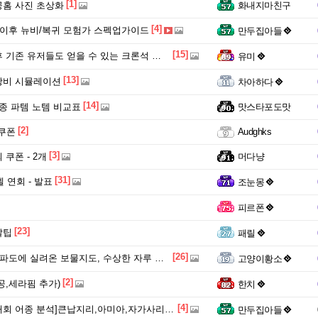
[1]
홈 사진 초상화
화내지마친구
[4]
.29이후 뉴비/복귀 모험가 스펙업가이드
만두집아들
[15]
기존 유저들도 얻을 수 있는 크론석 및 보상 정리
유미
[13]
장비 시뮬레이션
차아하다
[14]
종 파템 노템 비교표
맛스타포도맛
[2]
 쿠폰
Audghks
[3]
쿠폰 - 2개
머다냥
[31]
델 연회 - 발표
조눈몽
피르폰
[23]
짤팁
패릴
[26]
 파도에 실려온 보물지도, 수상한 자루 위치
고양이황소
[2]
공,세라핌 추가)
한치
[4]
분석]큰납지리,아미아,자가사리_2026.07.20 ~ 2026.07.25
만두집아들