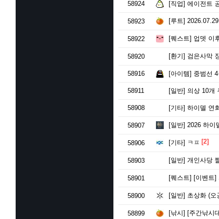
58924
[직업]
에이전트 공
[루트]
2026.07
58923
[퀘스트]
업뎃 이후 
58922
[환기]
검은사막 
58920
58916
[아이템]
중범선 4
58911
[일반]
의상 10개
58908
[기타]
하이델 연회 
[일반]
2026 하이
58907
[2]
[기타]
ㅋㅍ
58906
[일반]
개인사당 
58903
[퀘스트]
[이벤트]
58901
[일반]
초상화 (오
58900
[낚시]
[주간낚시대회 어종 
58899