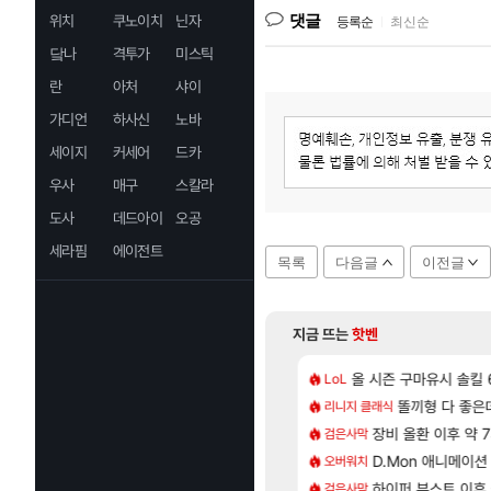
댓글
위치
쿠노이치
닌자
등록순
|
최신순
닼나
격투가
미스틱
란
아처
샤이
가디언
하사신
노바
세이지
커세어
드카
우사
매구
스칼라
도사
데드아이
오공
세라핌
에이전트
목록
다음글
이전글
지금 뜨는
핫벤
[9]
[1]
대는 더이상 나오기 힘들것 같다는 생각임
CXMT, D램 매출 점유율 7%…글로벌 4위로 부상
올 시즌 구마유시 솔킬 6
아스오라 성우 정
LoL
아스오라
[620]
 입원 후 수로 미참여 관련 글
발 원가 압박, 메인보드값 오르나
아키츠 아키나 성
똘끼형 다 좋은데 해외작
리니지 클래식
아스오라
[52]
, 마음껏 유린하라.jpg
크드 1.06 패치노트 (8/5)
장비 올환 이후 약 
모든 성소 위치 공략 
검은사막
비스트
[40]
세 에픽빔ㅋㅋㅋㅋㅋㅋㅋㅋ
 3사, 2027년 생산분 완판?
스누피냥님
D.Mon 애니메이션
오버워치
명조
[26]
꼰대왔다.
사쿠라 마이 성우 정보 및 주요 필모
하이퍼 부스트 이후 
프롤로그 테스트를 
검은사막
리밋제로