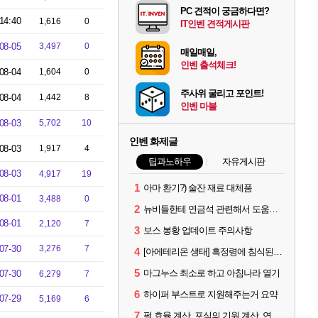
PC 견적이 궁금하다면?
14:40
1,616
0
IT인벤 견적게시판
08-05
3,497
0
매일매일,
인벤 출석체크!
08-04
1,604
0
주사위 굴리고 포인트!
08-04
1,442
8
인벤 마블
08-03
5,702
10
인벤 화제글
08-03
1,917
4
팁과노하우
자유게시판
08-03
4,917
19
1
아마 환기?) 술잔 재료 대체품
08-01
3,488
0
2
뉴비들한테 연금석 관련해서 도움이 될까해서..(벨의심장 등)
08-01
2,120
7
3
보스 봉황 업데이트 주의사항
07-30
3,276
7
4
[아에테리온 생태] 흑정령에 침식된 검사/용병
5
마그누스 최소로 하고 아침나라 열기
07-30
6,279
7
6
하이퍼 부스트로 지원해주는거 요약
07-29
5,169
6
7
펄 효율 계산, 포식의 기원 계산, 연금석 계산 사이트 공유