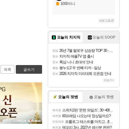
1000이니
새로고침
오늘의 치지직
오늘의 SOOP
26년 7월 팔로우 상승량 TOP 30 - 월간 치지직
잡담
치지직 애플TV 앱 출시
정보
룩삼 니니 초대석 안내
정보
봉누도2 두 번째 티저 - 일상
클립
목록
글쓰기
2026 치지직 이리대회 오픈컵 안내
정보
더보기+
오늘의 팟벤
오늘의 핫벤
스위치2판 ‘몬헌 와일즈’, 30~40fps 목표 추정
해외겜
60프레임 나오는데 정상일까요?
레퀴엠
프롤로그 테스트를 마치고.. (feat. 리아)
리밋제로
메모리 3사, 2027년 생산분 완판?
해외겜