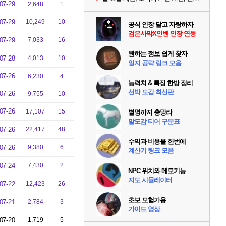
07-29
2,648
1
07-29
10,249
10
공식 인장 달고 자랑하자
검은사막X인벤 인장 연동
07-29
7,033
16
원하는 정보 쉽게 찾자
07-28
4,013
10
일지 공략 링크 모음
07-26
6,230
4
능력치 & 특징 한방 정리
선박 도감 최신판
07-26
9,755
10
07-26
17,107
15
별명까지 총망라
말도감 티어 구분표
07-26
22,417
48
수익과 비용을 한번에
07-26
9,380
6
계산기 링크 모음
07-24
7,430
2
NPC 위치와 메모기능
지도 시뮬레이터
07-22
12,423
26
초보 모험가용
07-21
2,784
3
가이드 영상
07-20
1,719
5