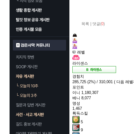
└
지식 정보 모음
생활 종합 게시판
탈것 정보 공유 게시판
목록
|
댓글(
0
)
인증 게시물 모음
검은사막 커뮤니티
레벨
치지직 팟벤
라이센스
SOOP 게시판
자유 게시판
경험치
285,725
(2%)
/ 310,001
( 다음 레벨까
└
오늘의 10추
포인트
이니
1,180,307
└
오늘의 3추
베니
8,077
명성
질문과 답변 게시판
1,467
획득스킬
사건 · 사고 게시판
5
길드 홍보 게시판
9
아이템 자랑하기 게시판