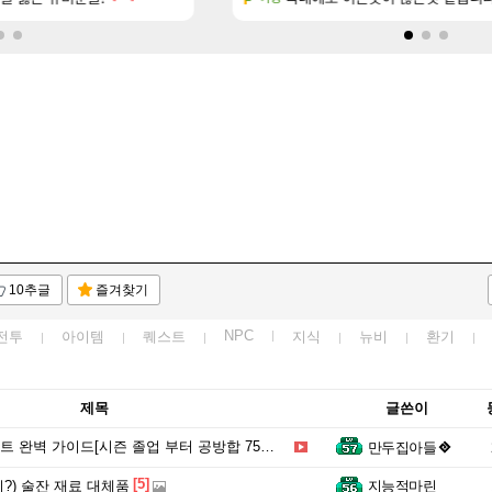
10추글
즐겨찾기
NPC
전투
아이템
퀘스트
지식
뉴비
환기
제목
글쓴이
드[시즌 졸업 부터 공방합 750까지] _ 21시간 26분 컷 성장 꿀팁 총 정리
만두집아들
[5]
?) 술잔 재료 대체품
지능적마린