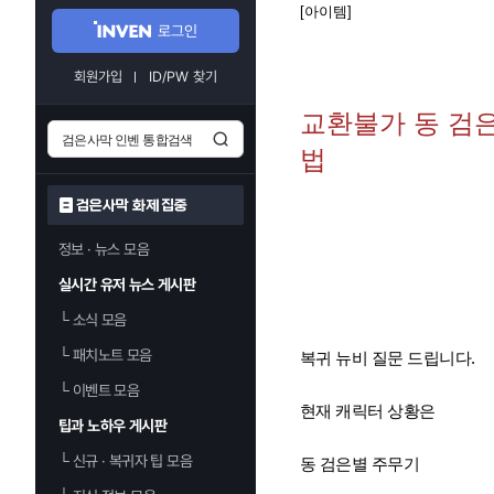
[아이템]
로그인
회원가입
ID/PW 찾기
교환불가 동 검
법
검은사막 화제 집중
정보 · 뉴스 모음
실시간 유저 뉴스 게시판
└
소식 모음
└
패치노트 모음
복귀 뉴비 질문 드립니다.
└
이벤트 모음
현재 캐릭터 상황은
팁과 노하우 게시판
└
신규 · 복귀자 팁 모음
동 검은별 주무기