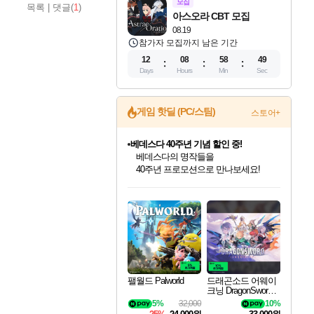
모집
목록
|
댓글(
1
)
아스오라 CBT 모집
08.19
참가자 모집까지 남은 기간
12
08
58
48
Days
Hours
Min
Sec
게임 핫딜 (PC/스팀)
스토어+
베데스다 40주년 기념 할인 중!
베데스다의 명작들을
40주년 프로모션으로 만나보세요!
인벤게임즈 8월 특별 할인!
드래곤소드: 어웨이크닝 입점!
문명 7 특별 할인!
귀무자: 검의 길 예약 판매 중!
비스트 오브 리인카네이션 정식 출시!
커세어 코브 출시 기념 할인!
더 렐릭 퍼스트 가디언 정식 출시
마블 투혼 파이팅 소울즈 예약 판매 중!
캡콤 프렌차이즈 할인 진행 중!
캡콤 일부 상품 상시 할인
스타워즈 은하계 레이서
로블록스 기프트 카드 공식 입점
인기 퍼블리셔 모음!
스팀으로 만나는 드래곤소드!
조선&고려 DLC 출시 예정
10% 할인과
게임프릭 신작 IP
해적'섬'을 발전시키자!
설화x하드코어 액션!
마블 히어로 총 출동&화려한 격투!
몬헌, 바하 등 인기 IP를
몬헌 와일즈 & 드래곤즈 도그마2
인벤게임즈에서 10% 추가 적립
Robux를 가장 안전하고
최대 90% 할인가를 만나보세요!
네이버혜택과 함께 만나보세요!
50%할인&추가 적립까지!
이니&베니 혜택까지!
네이버 혜택가와 함께 예약하세요!
할인&네이버혜택으로 만나보세요!
네이버페이 혜택과 만나보세요!
네이버 포인트 혜택까지!
할인가에 만나보세요!
일부 에디션 상시 할인!
혜택으로 예약 판매 중
편안하게 충전하세요
팰월드 Palworld
드래곤소드 어웨이
크닝 DragonSword A
wakening
5%
32,000
10%