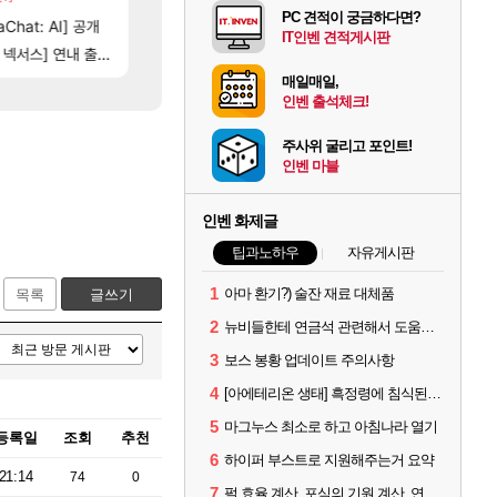
PC 견적이 궁금하다면?
[5]
[94]
는데
Chat: AI] 공개
100:8 보다 효율이 좋은 상향된 아제나 ㄷㄷ
테스트 때는 로비에 온라인 기능이 있는데
로아
리밋제로
IT인벤 견적게시판
14]
[74]
스] 연내 출시 예정
레테 재사용 17번 터짐
비스트 오브 리인카네이션 오픈 트레일러
메이플
PV
매일매일,
인벤 출석체크!
주사위 굴리고 포인트!
인벤 마블
인벤 화제글
팁과노하우
자유게시판
1
아마 환기?) 술잔 재료 대체품
목록
글쓰기
2
뉴비들한테 연금석 관련해서 도움이 될까해서..(벨의심장 등)
3
보스 봉황 업데이트 주의사항
4
[아에테리온 생태] 흑정령에 침식된 검사/용병
5
마그누스 최소로 하고 아침나라 열기
등록일
조회
추천
6
하이퍼 부스트로 지원해주는거 요약
21:14
74
0
7
펄 효율 계산, 포식의 기원 계산, 연금석 계산 사이트 공유