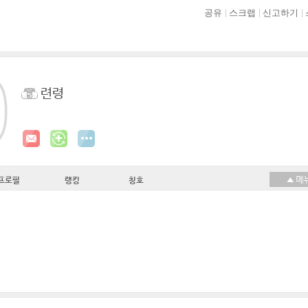
공유
스크랩
신고하기
련령
프로필
랭킹
칭호