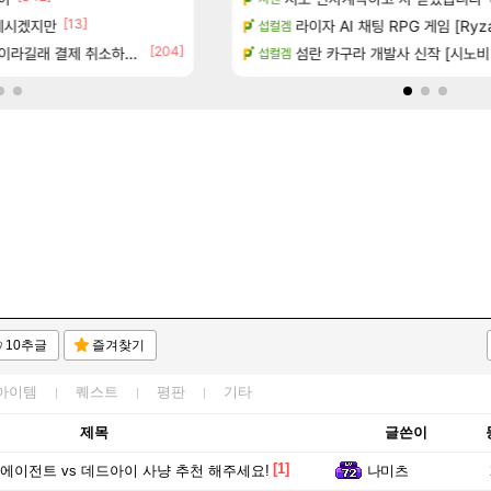
[13]
 계시겠지만
기습하는 법
Ptr신규무기 인검이라길래 뭔가했
라이자 AI 채팅 RPG 게임 [Ryza
디아4
섭컬겜
[204]
[1
라길래 결제 취소하고 나왔다
치노트 (8/5)
게이머라면 필수로 알아야 할 것
섬란 카구라 개발사 신작 [시노비 넥서
메이플
섭컬겜
10추글
즐겨찾기
아이템
퀘스트
평판
기타
제목
글쓴이
[1]
 에이전트 vs 데드아이 사냥 추천 해주세요!
나미츠