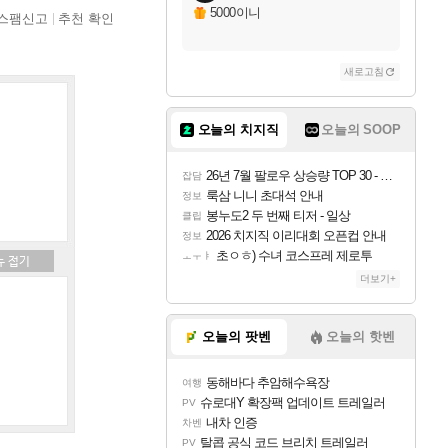
5000이니
스팸신고
추천 확인
새로고침
오늘의 치지직
오늘의 SOOP
26년 7월 팔로우 상승량 TOP 30 - 월간 치지직
잡담
룩삼 니니 초대석 안내
정보
봉누도2 두 번째 티저 - 일상
클립
2026 치지직 이리대회 오픈컵 안내
정보
초ㅇㅎ) 수녀 코스프레 제로투
ㅗㅜㅑ
더보기+
오늘의 팟벤
오늘의 핫벤
동해바다 추암해수욕장
여행
슈로대Y 확장팩 업데이트 트레일러
PV
내차 인증
차벤
탈콥 공식 코드 브리치 트레일러
PV