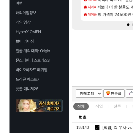
여행
[94]
 보다 효율이 좋은 상향된 아제나 ㄷㄷ
스트 때는 로비에 온라인 기능이 있는데
저보다 더 한 분들도
쿠를 먼저 보내서 
디아4
비스트
해외게임정보
[74]
사용 17번 터짐
 오브 리인카네이션 오픈 트레일러
빵 가격이 24500원 이
리싱크드 1.06 패
메이플
리싱크드
게임 영상
HyperX OMEN
브이 라이징
일곱 개의 대죄: Origin
몬스터헌터 스토리즈3
바이오하자드 레퀴엠
드래곤 퀘스트7
풋볼 매니저26
인증글
전체
직업
전투
번호
193143
[직업]
각 우사 vs