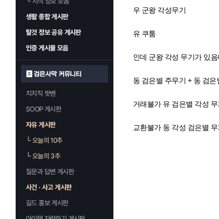
└
지식 정보 모음
우 군왕 각성무기
생활 종합 게시판
탈것 정보 공유 게시판
유 쿠툼
인증 게시물 모음
인데 군왕 각성 무기가 있
검은사막 커뮤니티
동 검은별 주무기 + 동 검
치지직 팟벤
거래불가 유 검은별 각성 무
SOOP 게시판
자유 게시판
교환불가 동 각성 검은별 무
└
오늘의 10추
└
오늘의 3추
질문과 답변 게시판
사건 · 사고 게시판
길드 홍보 게시판
아이템 자랑하기 게시판