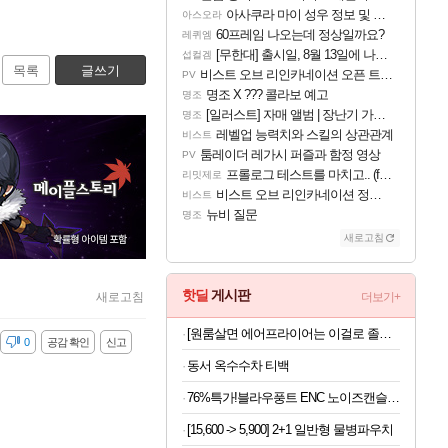
아사쿠라 마이 성우 정보 및 주요 필모
아스오라
60프레임 나오는데 정상일까요?
레퀴엠
[무한대] 출시일, 8월 13일에 나오나
섭컬겜
목록
글쓰기
비스트 오브 리인카네이션 오픈 트레일러
PV
명조 X ??? 콜라보 예고
명조
[일러스트] 자매 앨범 | 장난기 가득한 오후의 공원 (리메이크판)
명조
레벨업 능력치와 스킬의 상관관계
비스트
툼레이더 레가시 퍼즐과 함정 영상
PV
프롤로그 테스트를 마치고.. (feat. 리아)
리밋제로
비스트 오브 리인카네이션 정보/공략글 모음
비스트
뉴비 질문
명조
새로고침
핫딜
게시판
새로고침
더보기+
[원룸살면 에어프라이어는 이걸로 졸업] 한경희 4세대 에어뷰 에어프라이어 6L
감
0
공감 확인
신고
동서 옥수수차 티백
76%특가!블라우풍트 ENC 노이즈캔슬링 블루투스5.4 무선이어폰
[15,600 -> 5,900] 2+1 일반형 물병파우치