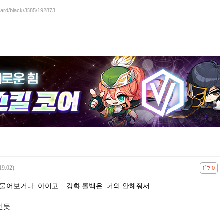
board/black/3585/192873
19:02)
공감
비공
0
물어보거나 아이고... 강화 롤백은 거의 안해줘서
인듯