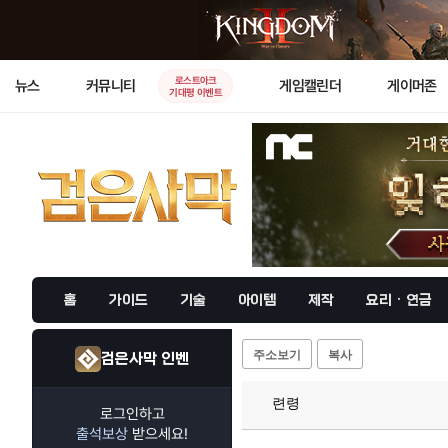
로스트아크
뉴스
커뮤니티
게임캘린더
게이머존
기대평 이벤트
홈
가이드
기술
아이템
제작
요리 · 연금
주소보기
복사
검은사막 인벤
련령
로그인하고
출석보상
받으세요!