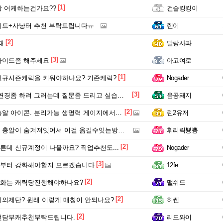
[1]
 어케하는건가요??
건슬킹킹이
이드+사냥터 추천 부탁드립니다ㅠ
렌이
[2]
때
말랑사과
[3]
가이드좀 해주세요
아고여로
[1]
신규시즌케릭을 키워야하나요? 기존케릭?
Nogader
[3]
경좀 하려 그러는데 질문좀 드리고 싶습니다 ㅜㅜ
음공돼지
[2]
알 아이콘. 분리가능 생명력 게이지에서 이동
린2유저
알이 숨겨져잇어서 이걸 옮길수잇는방법이 없을까요?
휘리릭뿅뿅
[2]
데 신규계정이 나을까요? 직업추천도...
Nogader
[3]
부터 강화해야할지 모르겠습니다
12fe
[2]
화는 캐릭당진행해야하나요?
맬쉬드
[2]
의제단? 원래 이렇게 매칭이 안되나요?
히쎈
[2]
전담부캐추천부탁드립니다.
리드와이