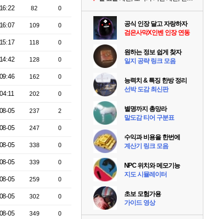
16:22
82
0
공식 인장 달고 자랑하자
16:07
109
0
검은사막X인벤 인장 연동
15:17
118
0
원하는 정보 쉽게 찾자
14:42
128
0
일지 공략 링크 모음
09:46
162
0
능력치 & 특징 한방 정리
선박 도감 최신판
04:11
202
0
별명까지 총망라
08-05
237
2
말도감 티어 구분표
08-05
247
0
수익과 비용을 한번에
08-05
338
0
계산기 링크 모음
08-05
339
0
NPC 위치와 메모기능
지도 시뮬레이터
08-05
259
0
초보 모험가용
08-05
302
0
가이드 영상
08-05
349
0