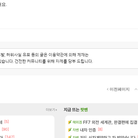
요.
이전페이지
지금 뜨는
팟벤
더보기+
[5]
네
일즈’, 30~40fps 목표 추정
의외로 은근히 몬가 몬가인 신비 치
FF7 외전 세계관, 완결편에 집결
FCO
해외겜
[90]
[1]
[8]
[45]
 다녀왔습니다.
너넨 대난 함부로 가지 마라..
내차 인증
로아
차벤
[342]
아
터 공개
(15시즌PTR) 악마술사 5경이 뜨
저도 신차계약하고 차 받았습니다
디아4
차벤