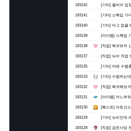
193142
[기타]
엘비아 입장
193141
[기타]
스펙업 가
193140
[기타]
아그 없을 
193139
[아이템]
스펙업 
193138
[직업]
복귀유저 
193137
[직업]
뉴비 직업 변
193135
[기타]
아래 수렵총
193133
[기타]
수렵하는데 총
193132
[직업]
복귀해보겨른
193131
[아이템]
어느부위
193130
[퀘스트]
아토간소
193129
[기타]
뉴비인데 피
193128
[직업]
검은사당 