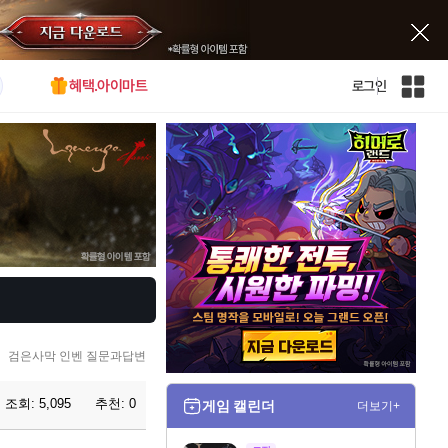
혜택.아이마트
로그인
인
벤
전
체
사
이
트
맵
검은사막 인벤 질문과답변
조회:
5,095
추천:
0
게임 캘린더
더보기+