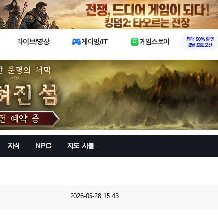
X
최대 90% 할인
라이브/영상
게이밍/IT
게임스토어
8월 프로모션
지식
NPC
지도 시뮬
2026-05-28 15:43