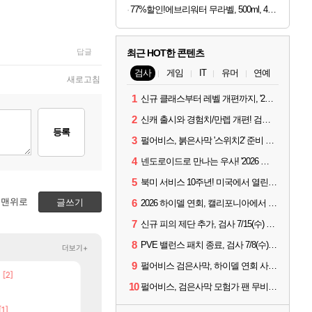
77%할인!에브리워터 무라벨, 500ml, 40개
답글
최근 HOT한 콘텐츠
검사
게임
IT
유머
연예
새로고침
1
신규 클래스부터 레벨 개편까지, '2026 검은사막 하이델 연회' 총정리
2
신캐 출시와 경험치/만렙 개편! 검사 2026 하이델 연회 모아보기
등록
3
펄어비스, 붉은사막 '스위치2' 준비 중... 도깨비는 28년 목표
4
넨도로이드로 만나는 우사! '2026 하이델 연회' 막바지 깜짝 공개
5
북미 서비스 10주년! 미국에서 열린 '검은사막 하이델 연회'
맨위로
글쓰기
6
2026 하이델 연회, 캘리포니아에서 개최
7
신규 피의 제단 추가, 검사 7/15(수) 패치 핵심 정리
8
PVE 밸런스 패치 종료, 검사 7/8(수) 패치 핵심 정리
더보기+
9
펄어비스 검은사막, 하이델 연회 사전 이벤트 시작
[2]
[15]
어리더
이거 보고도 인게임에 문제가 없다고 생각하냐?
넷마블, 신작 서브컬쳐 게임 [펄 인 블루] 티저 사이트 
아이온2
섭컬겜
10
펄어비스, 검은사막 모험가 팬 무비 '마디걸스' 글로벌 상영회 개최
[134]
우리 나라의 주적은??
챕터별 길찾기/지도 공략 (1 ~ 12장)
메이플
비스트
[1]
[5]
[6]
네요
Ssf 정의를 내려 버린 디시인
4컷 만화 | 야간 보초는 너무 힘들어
디아4
아주프로