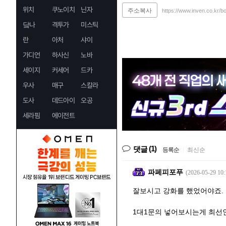
위치
쿠노이치
닌자
주소복사
https://www.inven.co.kr/
닼나
격투가
미스틱
란
아처
샤이
가디언
하사신
노바
세이지
커세어
드카
우사
매구
스칼라
도사
데드아이
오공
세라핌
에이전트
(1)
댓글
등록순
|
최신순
파페피포푸
(2026-05-29 10:
잘보시고 강화를 했었어야죠. 
1대1문의 넣어보시는게 최선