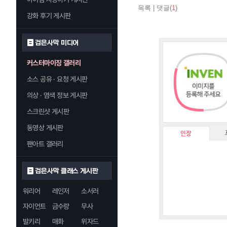
목록
|
댓글(
1
)
강화 후기 게시판
검은사막 미디어
커스터마이징 갤러리
소스 공유 · 요청 게시판
의상 · 염색 정보 게시판
스크린샷 게시판
동영상 게시판
인장
팬아트 갤러리
검은사막 클래스 게시판
워리어
레인저
소서러
자이언트
금수랑
무사
발키리
매화
위자드