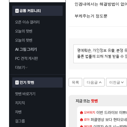
인겜내에서는 해결방법이 없어
공통 커뮤니티
부케주는거 정도뿐
오픈 이슈 갤러리
오늘의 핫벤
오늘의 팟벤
AI 그림 그리기
PC 견적 게시판
더보기
목록
다음글
이전글
인기 팟벤
팟벤 바로가기
지금 뜨는
핫벤
치지직
차벤
[11]
보고도 인게임에 문제가 없다고 생각하냐?
, 신작 서브컬쳐 게임 [펄 인 블루] 티저 사이트 오픈
이번 드라이브 이쁘
스위치2판 ‘몬헌 와
오버워치
해외겜
[134]
라의 주적은??
 길찾기/지도 공략 (1 ~ 12장)
퍼클영상 보다 현타오네
7년만에 가족여행을
로아
여행
걸그룹
[6]
정의를 내려 버린 디시인
컷 만화 | 야간 보초는 너무 힘들어
이적자 숙코 시ㅡ발련
「에린」 컨셉 포스
메이플
아스오라