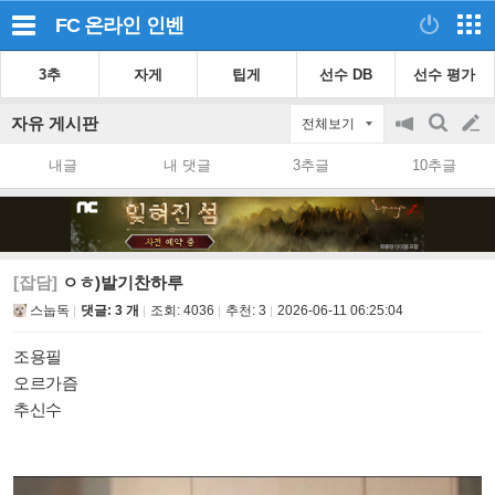
FC 온라인
인벤
3추
자게
팁게
선수 DB
선수 평가
자유 게시판
전체보기
공
검
글
지
색
내글
내 댓글
3추글
10추글
on/off
쓰
기
[잡담]
ㅇㅎ)발기찬하루
스눕독
댓글: 3 개
조회:
4036
추천:
3
2026-06-11 06:25:04
조용필
오르가즘
추신수