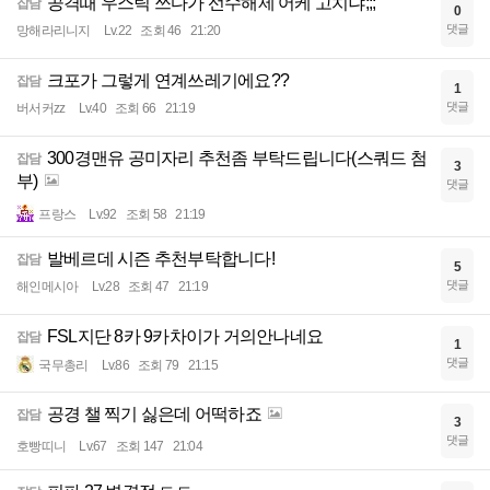
공격때 우스틱 쓰다가 선수해제 어케 고치냐;;;
잡담
0
댓글
망해라리니지
Lv.22
조회 46
21:20
크포가 그렇게 연계쓰레기에요??
잡담
1
댓글
버서커zz
Lv.40
조회 66
21:19
300경맨유 공미자리 추천좀 부탁드립니다(스쿼드 첨
잡담
3
부)
댓글
프랑스
Lv.92
조회 58
21:19
발베르데 시즌 추천부탁합니다!
잡담
5
댓글
해인메시아
Lv.28
조회 47
21:19
FSL지단 8카 9카차이가 거의안나네요
잡담
1
댓글
국무총리
Lv.86
조회 79
21:15
공경 챌 찍기 싫은데 어떡하죠
잡담
3
댓글
호빵띠니
Lv.67
조회 147
21:04