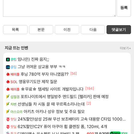
등록
목록
본문
이전
다음
댓글보기
지금 뜨는 인벤
더보기+
임나은) 진짜 음지;;
클립
그냥 귀여운 상교용 부부 ㅋㅋ
클립
[56]
후닝 780억 부자 아니였음??
메이플
영웅무기도안 제작 질문
SOL
[194]
☆무료☆ 템세팅 사이트 개발자입니다
메이플
포트나이트에서 명일방주 엔드필드 [펠리카] 판매 예정
섭컬겜
[2]
선생님들 차 시동 끌 때 꾸르륵소리나는데
차벤
아키츠 아키나 성우 정보 및 주요 필모
아스오라
24%할인!삼성 25W 무선 보조배터리 고속 대용량 C타입 10000mAh 홀더 세트 베이지
핫딜
62%할인!C2Y 퓨어 아쿠아 휩 클렌징 폼, 120ml, 4개
핫딜
디제이맥스 리스펙트 V V 리버티 3 팩 DJMAX RESPECT V V Liberty 3 Pack DLC
60%
11,920원
12%
특가