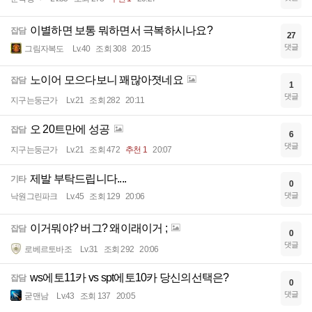
이별하면 보통 뭐하면서 극복하시나요?
잡담
27
댓글
그림자복도
Lv.40
조회 308
20:15
노이어 모으다보니 꽤많아졋네요
잡담
1
댓글
지구는둥근가
Lv.21
조회 282
20:11
오 20트만에 성공
잡담
6
댓글
지구는둥근가
Lv.21
조회 472
추천 1
20:07
제발 부탁드립니다....
기타
0
댓글
낙원그린파크
Lv.45
조회 129
20:06
이거뭐야? 버그? 왜이래이거 ;
잡담
0
댓글
로베르토바조
Lv.31
조회 292
20:06
ws에토11카 vs spt에토10카 당신의선택은?
잡담
0
댓글
굳맨남
Lv.43
조회 137
20:05