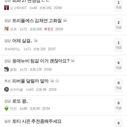
피파 27 변경점 ㄷㄷ
잡담
1
댓글
고고학자07
Lv.40
조회 161
20:58
트리플에스 김채연 고화질
잡담
2
댓글
프로
Lv.71
조회 300
추천 2
20:58
어제 살걸..
잡담
1
댓글
우파메카노
Lv.71
조회 258
20:57
응애뉴비 팀갈 이거 괜찮아요?
잡담
6
댓글
끌림
Lv.73
조회 126
20:56
리버풀 달릴까 말까
투표
0
댓글
오마이굴
Lv.42
조회 89
20:56
로또 꽝..
잡담
0
댓글
치킨
Lv.99
조회 90
20:54
토티 시즌 추천좀해주세요
질문
0