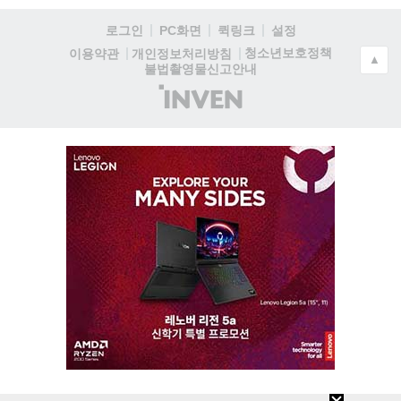
로그인
PC화면
퀵링크
설정
청소년보호정책
이용약관
개인정보처리방침
▲
불법촬영물신고안내
(주)
인
벤