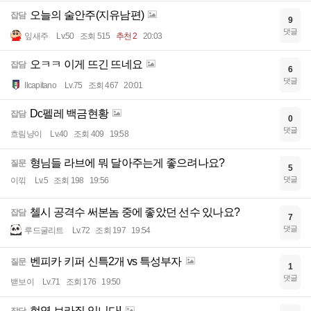
오늘의 술안주(지유남편)
잡담
9
댓글
잎새주
Lv.50
조회 515
추천 2
20:03
오ㅋㅋ 이게 뜨긴 뜨네요
잡담
6
댓글
Ilcapitano
Lv.75
조회 467
20:01
Dc펠레 백금현황
잡담
0
댓글
흐림냥이
Lv.40
조회 409
19:58
형님들 라브에 뭐 달아주는게 좋으려나요?
질문
5
댓글
이끾
Lv.5
조회 198
19:56
첼시 공격수 써본놈 중에 좋았던 선수 있나요?
잡담
7
댓글
루드굴리트
Lv.72
조회 197
19:54
벤피카 키퍼 신특2개 vs 특성부자
질문
1
댓글
밷보이
Lv.71
조회 176
19:50
현역 브라질 입니다!
잡담