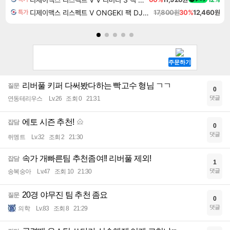
디제이맥스 리스펙트 V ONGEKI 팩 DJMAX RESPECT V ONGEKI Pack DLC
17,800원
30%
12,460원
특가
리버풀 키퍼 다써봤다하는 빡고수 형님 ㄱㄱ
질문
0
댓글
연동테리우스
Lv.26
조회 0
21:31
에토 시즌 추천!
잡담
0
댓글
쒸멩트
Lv.32
조회 2
21:30
속가 개빠른팀 추천좀여!! 리버풀 제외!
잡담
1
댓글
송복숭아
Lv.47
조회 10
21:30
20경 야무진 팀 추천 좀요
질문
0
댓글
의학
Lv.83
조회 8
21:29