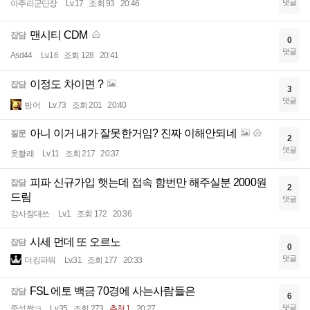
댓글
아주리군단장
Lv.17
조회 93
20:46
맨시티 CDM
잡담
0
댓글
Asd44
Lv.16
조회 128
20:41
이정도 차이면 ?
잡담
3
댓글
방어
Lv.73
조회 201
20:40
아니 이거 내가 잘못한거임? 진짜 이해안되네
질문
2
댓글
옷쫠래
Lv.11
조회 217
20:37
피파 신규가입 햇는데 접속 함번만 해주실분 2000원
잡담
2
드림
댓글
강사장대쓰
Lv.1
조회 172
20:36
시세 먼데 또 오르노
잡담
0
댓글
더킹파워
Lv.31
조회 177
20:33
FSL 에토 백금 70경에 사는사람들은
잡담
6
댓글
준석짱ㅋ
Lv.35
조회 273
추천 1
20:27