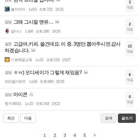
3
댓글
볼리비아
Lv.53
조회 232
19:31
그때 그시절 맨유…
잡담
2
댓글
말디니
Lv.68
조회 280
19:28
고급여.키퍼. 쓸건데요. 이 중. 3명만.뽑아주시면.감사
질문
13
하겠습니다.
댓글
기본예절교육
Lv.31
조회 253
19:27
ㅎㅂ) 오디세이가 그렇게 재밌음?
잡담
6
댓글
트라팔가로우
Lv.63
조회 686
19:25
마이콘
잡담
0
댓글
짱구34531
Lv.15
조회 163
19:22
최근
다음
검색
글쓰기
1
2
3
4
5