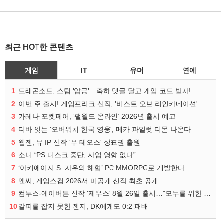
최근 HOT한 콘텐츠
게임
IT
유머
연예
1
드래곤소드, 스팀 '압긍'…축하 댓글 달고 게임 코드 받자!
2
이번 주 출시! 게임프리크 신작, '비스트 오브 리인카네이션'
3
가레나·포켓페어, ‘팰월드 온라인’ 2026년 출시 예고
4
디바 잇는 '오버워치 한국 영웅', 메카 파일럿 디몬 나온다
5
웹젠, 뮤 IP 신작 '뮤 테오스' 상표권 출원
6
소니 “PS 디스크 중단, 사업 영향 없다”
7
‘아키에이지 S: 자유의 해협’ PC MMORPG로 개발한다
8
엔씨, 게임스컴 2026서 미공개 신작 최초 공개
9
컴투스-에이버튼 신작 '제우스' 8월 26일 출시…"모두를 위한 경쟁"
10
갈피를 잡지 못한 젠지, DK에게도 0:2 패배