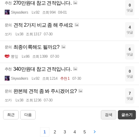
270만원대 참고 견적입니다.
추천
0
댓글
Skywalkers
Lv.92
조회 994
08-01
견적 2가지 비교 좀 해 주세요
문의
4
댓글
쏘카
Lv.38
조회 1317
07-30
최종이륙해도 될까요?
문의
6
댓글
뽕잎
Lv.86
조회 1399
07-30
340만원대 참고 견적입니다.
추천
0
댓글
Skywalkers
Lv.92
조회 1214
추천 1
07-30
완본체 견적 좀 봐 주시겠어요?
문의
7
댓글
쏘카
Lv.38
조회 1236
07-30
최근
다음
검색
글쓰기
1
2
3
4
5