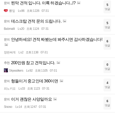
찐막 견적 입니다. 이륙 하겠습니다...!?
문의
5
댓글
뽕잎
Lv.86
조회 1226
07-31
데스크탑 견적 문의 드립니다.
문의
5
댓글
Babmalli
Lv.20
조회 1124
07-31
안녕하세요! 견적 짜봤는데 봐주시면 감사하겠습니다!
문의
6
댓글
장판싸게
Lv.2
조회 1138
07-31
200만원 참고 견적입니다.
추천
0
댓글
Skywalkers
Lv.92
조회 1105
07-31
형들이거 중고인데 360이면
문의
4
댓글
피노키요
Lv.33
조회 1123
07-31
이거 괜찮은 사양일까요
문의
6
댓글
Sisoso
Lv.14
조회 1247
07-31