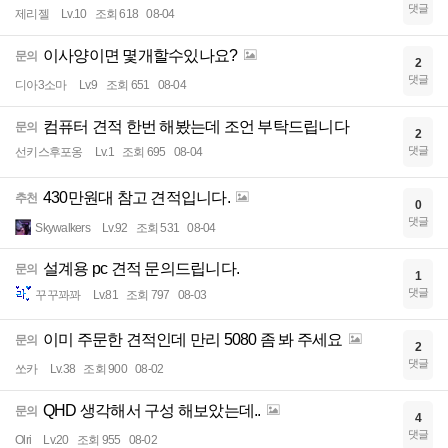
댓글
제리젤
Lv.10
조회 618
08-04
이사양이면 몇개할수있나요?
문의
2
댓글
디아3소마
Lv.9
조회 651
08-04
컴퓨터 견적 한번 해봤는데 조언 부탁드립니다
문의
2
댓글
선키스후포옹
Lv.1
조회 695
08-04
430만원대 참고 견적입니다.
추천
0
댓글
Skywalkers
Lv.92
조회 531
08-04
설계용 pc 견적 문의드립니다.
문의
1
댓글
꾸꾸꽈꽈
Lv.81
조회 797
08-03
이미 주문한 견적인데 만리 5080 좀 봐 주세요
문의
2
댓글
쏘카
Lv.38
조회 900
08-02
QHD 생각해서 구성 해보았는데..
문의
4
댓글
Olri
Lv.20
조회 955
08-02