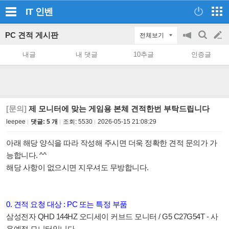
IT
인벤
PC 견적 게시판
전체보기
공
검
글
지
색
내글
내 댓글
10추글
인증글
on/off
쓰
기
[문의]
제 모니터에 맞는 게임용 본체 견적한번 부탁드립니다
leepee
댓글: 5 개
조회:
5530
2026-05-15 21:08:29
아래 해당 양식을 따라 작성해 주시면 더욱 정확한 견적 문의가 가
능합니다. ^^
해당 사항이 없으시면 지우셔도 무방합니다.
0. 견적 요청 대상 : PC 또는 특정 부품
삼성전자 QHD 144HZ 오디세이 커브드 모니터 / G5 C27G54T - 사
용예정 모니터입니다