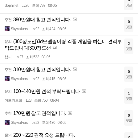
6
댓글
Sophinet
Lv.86
조회 793
08-05
380만원대 참고 견적입니다.
추천
0
댓글
Skywalkers
Lv.92
조회 424
08-05
(300정도선)3d모델링이랑 각종 게임을 하는데 견적부
문의
2
탁드립니다!300정도선
댓글
햅피
Lv.27
조회 523
08-05
310만원대 참고 견적입니다.
추천
0
댓글
Skywalkers
Lv.92
조회 415
08-05
100~140만원 견적 부탁드립니다
문의
1
댓글
아포카토칩
Lv.3
조회 750
08-04
170만원 참고 견적입니다.
추천
0
댓글
Skywalkers
Lv.92
조회 430
08-05
200 ~ 220 견적 요청 드립니다.
문의
2