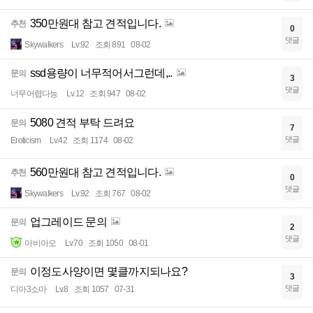
350만원대 참고 견적입니다.
추천
0
댓글
Skywalkers
Lv.92
조회 891
08-02
ssd용량이 너무적어서그런데,..
문의
3
댓글
너무어렵다능
Lv.12
조회 947
08-02
5080 견적 부탁 드려요
문의
7
댓글
Eroticism
Lv.42
조회 1174
08-02
560만원대 참고 견적입니다.
추천
0
댓글
Skywalkers
Lv.92
조회 767
08-02
업그레이드 문의
문의
2
댓글
아비아오
Lv.70
조회 1050
08-01
이정도사양이면 몇클까지되나요?
문의
3
댓글
디아3소마
Lv.8
조회 1057
07-31