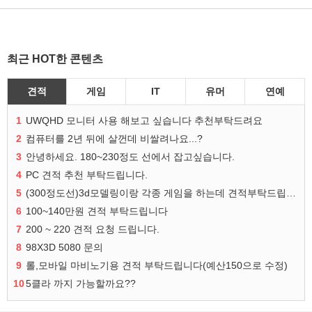
최근 HOT한 콘텐츠
견적
게임
IT
유머
연예
1
UWQHD 모니터 사용 해보고 싶습니다 추천부탁드려요
2
컴퓨터를 2년 뒤에 살껀데 비쌀려나요...?
3
안녕하세요. 180~230정도 선에서 잡고싶습니다.
4
PC 견적 추천 부탁드립니다.
5
(300정도선)3d모델링이랑 각종 게임을 하는데 견적부탁드립니다!300정도선
6
100~140만원 견적 부탁드립니다
7
200 ~ 220 견적 요청 드립니다.
8
98X3D 5080 문의
9
롤,모바일 마비노기용 견적 부탁드립니다(예산150으로 수정)
10
5클라 까지 가능할까요??