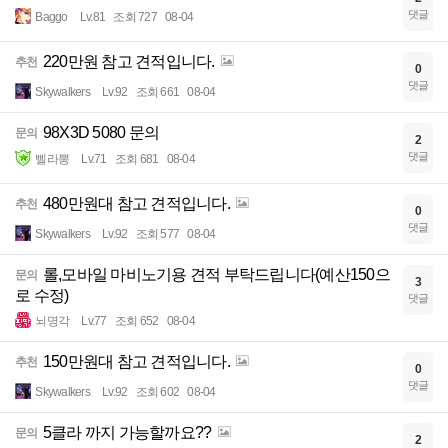
댓글
Baggo
Lv.81
조회 727
08-04
220만원 참고 견적입니다.
추천
0
댓글
Skywalkers
Lv.92
조회 661
08-04
98X3D 5080 문의
문의
2
댓글
삘라뽕
Lv.71
조회 681
08-04
480만원대 참고 견적입니다.
추천
0
댓글
Skywalkers
Lv.92
조회 577
08-04
롤,모바일 마비노기용 견적 부탁드립니다(예산150으
문의
3
로 수정)
댓글
뇌명각
Lv.77
조회 652
08-04
150만원대 참고 견적입니다.
추천
0
댓글
Skywalkers
Lv.92
조회 602
08-04
5클라 까지 가능할까요??
문의
2