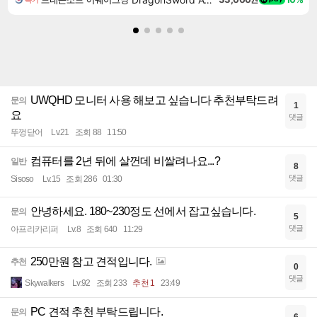
UWQHD 모니터 사용 해보고 싶습니다 추천부탁드려
문의
1
요
댓글
뚜껑닫어
Lv.21
조회 88
11:50
컴퓨터를 2년 뒤에 살껀데 비쌀려나요...?
일반
8
댓글
Sisoso
Lv.15
조회 286
01:30
안녕하세요. 180~230정도 선에서 잡고싶습니다.
문의
5
댓글
아프리카리퍼
Lv.8
조회 640
11:29
250만원 참고 견적입니다.
추천
0
댓글
Skywalkers
Lv.92
조회 233
추천 1
23:49
PC 견적 추천 부탁드립니다.
문의