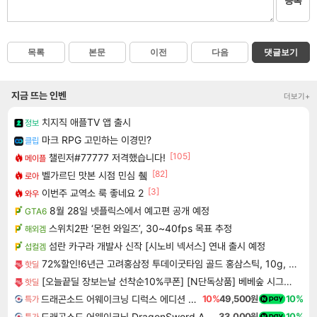
등록
목록
본문
이전
다음
댓글보기
지금 뜨는 인벤
더보기+
치지직 애플TV 앱 출시
정보
마크 RPG 고민하는 이경민?
클립
[105]
챌린저#77777 저격했습니다!
메이플
[82]
벨가르딘 맛본 시점 민심 췤
로아
[3]
이번주 교역소 룩 좋네요 2
와우
8월 28일 넷플릭스에서 예고편 공개 예정
GTA6
스위치2판 ‘몬헌 와일즈’, 30~40fps 목표 추정
해외겜
섬란 카구라 개발사 신작 [시노비 넥서스] 연내 출시 예정
섭컬겜
72%할인!6년근 고려홍삼정 투데이굿타임 골드 홍삼스틱, 10g, 300포
핫딜
[오늘끝딜 장보는날 선착순10%쿠폰] [N단독상품] 베베숲 시그니처 블랙 헤리티지 66매 캡 20팩 / 85평량 빅사이즈 프리미엄 비건 신생아 아기물티슈
핫딜
드래곤소드 어웨이크닝 디럭스 에디션 DragonSword Awakening Deluxe Edition
10%
49,500원
10%
특가
드래곤소드 어웨이크닝 DragonSword Awakening
33,000원
10%
특가