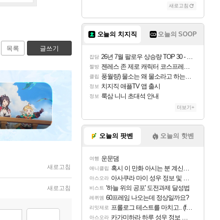
새로고침
오늘의 치지직
오늘의 SOOP
목록
글쓰기
26년 7월 팔로우 상승량 TOP 30 - 월간 치지직
잡담
젠레스 존 제로 캐릭터 코스프레한 꽁주
짤방
풍월량) 물소는 왜 물소라고 하는거야? 아! 그만 ㅋㅋ
클립
치지직 애플TV 앱 출시
정보
룩삼 니니 초대석 안내
정보
더보기+
오늘의 팟벤
오늘의 핫벤
운문댐
여행
새로고침
혹시 이 만화 아시는 분 계신가요
애니클립
아사쿠라 마이 성우 정보 및 주요 필모
아스오라
'하늘 위의 공포' 도전과제 달성법
새로고침
비스트
60프레임 나오는데 정상일까요?
레퀴엠
프롤로그 테스트를 마치고.. (feat. 리아)
리밋제로
카가미하라 하루 성우 정보 및 주요 필모
아스오라