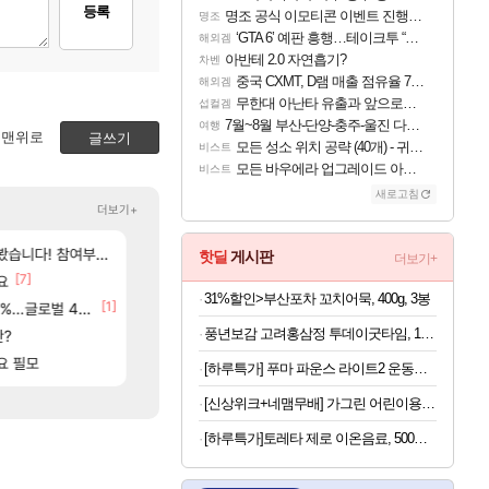
등록
명조 공식 이모티콘 이벤트 진행해봤습니다! 참여부터 추첨까지????
명조
‘GTA 6’ 예판 흥행…테이크투 “내부 예상 크게 넘어”
해외겜
아반테 2.0 자연흡기?
차벤
중국 CXMT, D램 매출 점유율 7%…글로벌 4위로 부상
해외겜
무한대 아난타 유출과 앞으로의 예상 (루머)
섭컬겜
7월~8월 부산-단양-충주-울진 다녀왔어요~
여행
맨위로
글쓰기
모든 성소 위치 공략 (40개) - 귀환한 영혼 도전과제
비스트
모든 바우에라 업그레이드 아이템 획득 위치 공략 (89개)
비스트
새로고침
더보기+
[9]
[120]
여부터 추첨까지????
고 ????
씨발 컬프프 클릭 미스낫네
아스오라 성우 정보 및 출연작 모음
메이플
아스오라
핫딜
게시판
더보기+
[6]
[7]
[135]
요
파리바게트 본사에서 연락왔음
모든 성소 위치 공략 (40개) - 귀환한 영혼 도전과
메이플
비스트
31%할인>부산포차 꼬치어묵, 400g, 3봉
[1]
[184]
글로벌 4위로 부상
☆무료☆ 템세팅 사이트 개발자입니다
아키츠 아키나 성우 정보 및 주요 필모
메이플
아스오라
풍년보감 고려홍삼정 투데이굿타임, 15g, 100포 + 쇼핑백, 1개, 1세트
[249]
[1]
[
 추정사건
판?
드디어 밝혀진 호날두 노쇼사건의 진실 ㅁㅊㄷㄷㄷㄷ
[여행_국내] 남해 독일마을
로아
여행
[
요 필모
드디어 밝혀진 호날두 노쇼사건의 진실 ㅁㅊㄷㄷㄷㄷ
프롤로그 테스트를 마치고.. (feat. 리아)
메이플
리밋제로
[하루특가] 푸마 파운스 라이트2 운동화 313496
[신상위크+네맴무배] 가그린 어린이용 380ml 사과 4개 구강청결제 어린이 가글 무알콜
[하루특가]토레타 제로 이온음료, 500ml, 24개