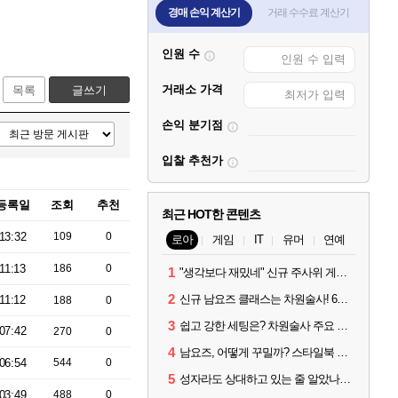
경매 손익 계산기
거래 수수료 계산기
인원 수
거래소 가격
목록
글쓰기
손익 분기점
입찰 추천가
등록일
조회
추천
최근 HOT한 콘텐츠
13:32
109
0
로아
게임
IT
유머
연예
11:13
186
0
1
"생각보다 재밌네" 신규 주사위 게임 티카투카 호평
2
신규 남요즈 클래스는 차원술사! 6월 20일 로아온 썸머 정리
11:12
188
0
3
쉽고 강한 세팅은? 차원술사 주요 빌드와 스킬 코드
07:42
270
0
4
남요즈, 어떻게 꾸밀까? 스타일북 인기 차원술사 커스터마이즈
06:54
544
0
5
성자라도 상대하고 있는 줄 알았나? 벨가르딘 이모저모
03:49
488
0