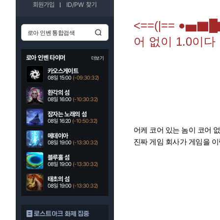
회원가입
ID/PW 찾기
<==(|== ●
어 없이 1.0이다
로아 인벤 타이머
더보기
카오스게이트
08일 15:00
(-09:30:31)
환각의 섬
08일 16:00
(-10:30:31)
잠자는 노래의 섬
08일 16:20
(-10:50:31)
어케 코어 있는 놈이 코어 
메데이아
진짜 게임 회사가 게임을 이
08일 19:00
(-13:30:31)
블루홀 섬
08일 19:00
(-13:30:31)
태초의 섬
08일 19:00
(-13:30:31)
로스트아크 화제 집중