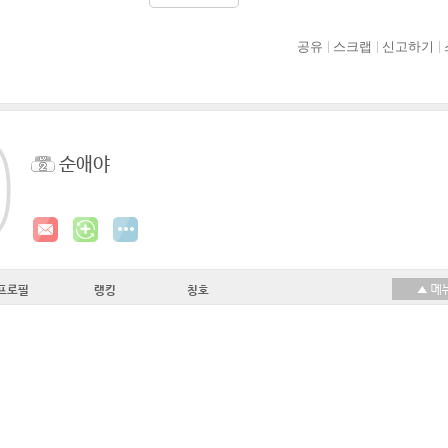
공유
스크랩
신고하기
순애야
프로필
랭킹
칭호