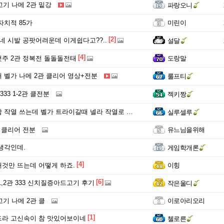
1고기 나메 2관 밑강
파랑오니
자치적 85가
미린이
[2]
네 시발 공팟어려운데 이게쉽다고??..
설달
[4]
주 2관 정복전 돌돌돌전태
도랑말
 벨가 나메 2관 클리어 영상+전분
룰프티
333 1-2관 클전분
젝키짱
작열 쓰는데 벨가 트라이갈때 넬라 작열로 바꿀까요?
실루셀루
 클리어 전분
유느님을위해
생각인데.
게임학개론
[4]
것만 뜨는데 어떻게 하죠.
이힝
[6]
1,2관 333 신치질증아드고기 후기
작은울디
1고기 나메 2관 클
이로아리오리
[1]
라 고신속이 참 맛있어보이네
첼로른