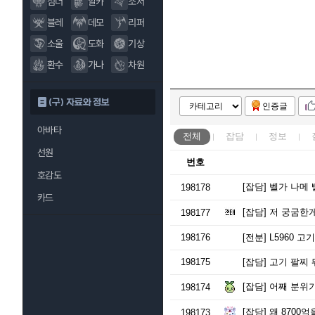
섬너
알카
소서
블레
데모
리퍼
소울
도화
기상
환수
가나
차원
(구) 자료와 정보
인증글
아바타
전체
잡담
정보
선원
번호
호감도
[잡담]
벨가 나메 
198178
카드
[잡담]
저 궁굼한게
198177
198176
[전분]
L5960 
198175
[잡담]
고기 팔찌 
[잡담]
어째 분위기
198174
[잡담]
왜 8700
198173