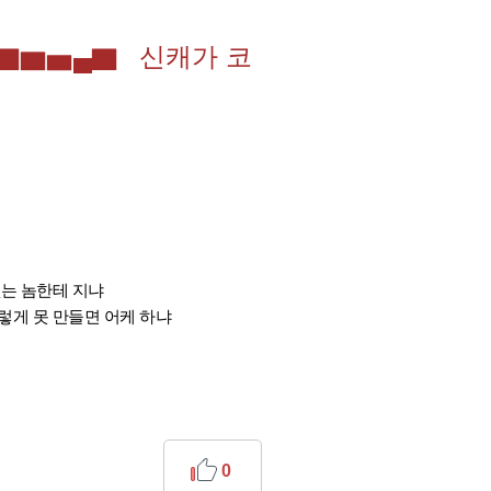
▅▇█▇▆▅▄▇ 신캐가 코
없는 놈한테 지냐
렇게 못 만들면 어케 하냐
0