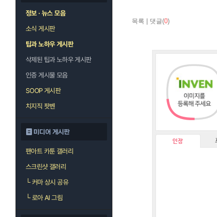
정보 · 뉴스 모음
목록
|
댓글(
0
)
소식 게시판
팁과 노하우 게시판
삭제된 팁과 노하우 게시판
인증 게시물 모음
SOOP 게시판
치지직 팟벤
미디어 게시판
인장
팬아트 카툰 갤러리
스크린샷 갤러리
└
커마 상시 공유
└
로아 AI 그림