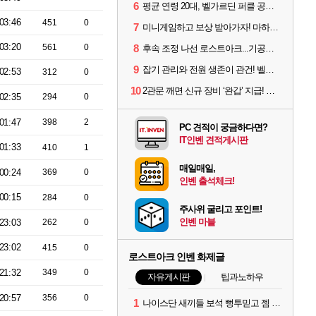
6
평균 연령 20대, 벨가르딘 퍼클 공대 '영로티'를 만나다
03:46
451
0
7
미니게임하고 보상 받아가자! 마하라카 썸머 캠프 할 일은?
03:20
561
0
8
후속 조정 나선 로스트아크...기공사, 차원술사 하향
9
잡기 관리와 전원 생존이 관건! 벨가르딘 유물 칭호 획득방법 정리
02:53
312
0
10
2관문 깨면 신규 장비 ‘완갑’ 지급! 그림자 레이드 벨가르딘 공개
02:35
294
0
01:47
398
2
PC 견적이 궁금하다면?
IT인벤 견적게시판
01:33
410
1
매일매일,
00:24
369
0
인벤 출석체크!
00:15
284
0
주사위 굴리고 포인트!
인벤 마블
23:03
262
0
23:02
415
0
로스트아크 인벤 화제글
21:32
349
0
자유게시판
팁과노하우
20:57
356
0
1
나이스단 새끼들 보석 뻥투믿고 젬 곱창난거보면 개패고싶음 ㅋㅋ