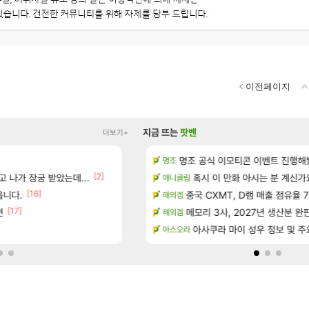
이전페이지
지금 뜨는
팟벤
더보기+
드 아이템 획득 위치 공략 (89개)
명조 공식 이모티콘 이벤트 진행해봤습니다! 참
풍풍풍 군왕주차가 씹이득 가성비라
검은사막
명조
[2]
 나가 장궁 받았는데...
스에서 예고편 공개 예정
이유나 2D 일러스트 올라왔었네
혹시 이 만화 아시는 분 계신가
오버워치
애니클립
[16]
[19]
읍니다.
성우 정보 및 주요 필모
02년생 헬스녀 레깅스핏 ㄷㄷ
중국 CXMT, D램 매출 점유율 7%…
FCO
해외겜
[17]
면
치 공략 (30개) - 방랑 결투가
베라서버 1위길드 내 대규모 인원이탈종용
메모리 3사, 2027년 생산분 완
메이플
해외겜
]
[49]
위치 공략 (36개) - 미식가 도전과제
ㅇㅂ)진짜 개웃기네 ㅋㅋ
아사쿠라 마이 성우 정보 및 주
메이플
아스오라