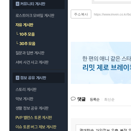
커뮤니티 게시판
주소복사
https://www.inven.co.kr/b
로스트아크 모바일 게시판
자유 게시판
└
10추 모음
└
30추 모음
질문과 답변 게시판
서버 사건 사고 게시판
정보 공유 게시판
스토리 게시판
악보 게시판
댓글
등록순
|
최신순
생활 정보 공유 게시판
PVP 밸런스 토론 게시판
이슈 토론 버그 제보 게시판