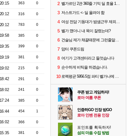
20:15
363
0
2
벨가르딘 2관 360줄 기믹 딜 효율 100% 최적화
3
저스트가드 <- 딜 올려야 함
20:12
316
0
4
여성 전담 기동대가 밤샘근무 제외된 이유
20:12
783
0
5
벨가 깼더니 내 목이 잘렸는데?
19:58
385
0
6
건슬님 제가 채끝때문에 그런줄알겠어요
19:35
399
0
7
맘터 쿠폰드림
19:19
381
0
8
여기가 고객센터라고 들엇습니다
9
순수하게 비틱을 하겠습니다.
19:02
215
0
10
로펙평균 5956.5점 파티 벨가나메 클리어
18:42
291
0
18:02
241
0
쿠폰 받고 게임하자!
로아 여름 쿠폰
17:24
385
0
인증하GO 인장 받GO
16:44
454
1
로아 인벤 전용 인장
16:02
366
0
포인트를 획득하자!
15:35
381
0
섬의 마음 수집 방법