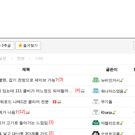
3추글
즐겨찾기
질문
전분
기타
제목
글쓴이
[3]
빨맨, 잡기 전방으로 세이브 가능?
뉴비인거시
[4]
 있는데 111 쿨비가 어느정도 되야할까요?
워나이스였음
고기워로드 나메1관 클리어 전분
무기돌
[12]
뭐가 나음?
Khania
[3]
가 고기로 돌아가는 느낌임
아켈리오르
[2]
억을 넣고 대난투 3단계를 가도
오르트구름