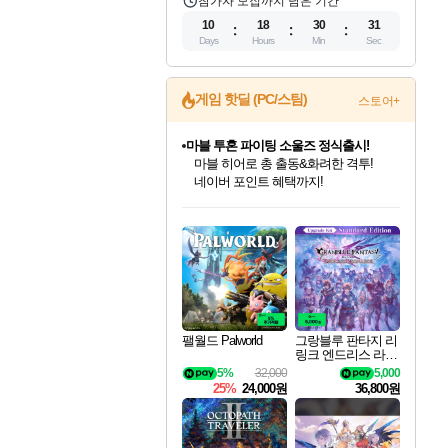
참가자 모집까지 남은 기간
10
18
30
30
Days
Hours
Min
Sec
게임 핫딜 (PC/스팀)
스토어+
마블 투혼 파이팅 소울즈 정식출시!
마블 히어로 총 출동&화려한 격투!
네이버 포인트 혜택까지!
귀무자: 검의 길 예약 판매 중!
10% 할인과
인벤게임즈 8월 특별 할인!
드래곤소드: 어웨이크닝 입점!
문명 7 특별 할인!
비스트 오브 리인카네이션 정식 출시!
커세어 코브 출시 기념 할인!
더 렐릭 퍼스트 가디언 정식 출시
베데스다 40주년 기념 할인 중!
캡콤 프렌차이즈 할인 진행 중!
캡콤 일부 상품 상시 할인
스타워즈 은하계 레이서
로블록스 기프트 카드 공식 입점
이니&베니 혜택까지!
인기 퍼블리셔 모음!
스팀으로 만나는 드래곤소드!
조선&고려 DLC 출시 예정
게임프릭 신작 IP
해적'섬'을 발전시키자!
설화x하드코어 액션!
베데스다의 명작들을
몬헌, 바하 등 인기 IP를
몬헌 와일즈 & 드래곤즈 도그마2
인벤게임즈에서 10% 추가 적립
Robux를 가장 안전하고
최대 90% 할인가를 만나보세요!
네이버혜택과 함께 만나보세요!
50%할인&추가 적립까지!
네이버 혜택가와 함께 예약하세요!
할인&네이버혜택으로 만나보세요!
네이버페이 혜택과 만나보세요!
40주년 프로모션으로 만나보세요!
할인가에 만나보세요!
일부 에디션 상시 할인!
혜택으로 예약 판매 중
편안하게 충전하세요
팰월드 Palworld
그랑블루 판타지 리
링크 엔드리스 라그
나로크 업그레이드
5%
32,000
5,000
킷 Granblue Fantasy
25%
24,000원
36,800원
Relink Endless Ragn
arok Upgrade Kit DL
C