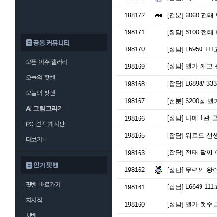
198172
[전분]
6060 전태
198171
[잡담]
6100 전
공통 커뮤니티
198170
[잡담]
L6950 1
오픈 이슈 갤러리
[잡담]
벨가 깨고 
198169
오늘의 핫벤
[잡담]
L6898/ 3
198168
오늘의 팟벤
198167
[전분]
6200점 벨가
AI 그림 그리기
[잡담]
나메 1관 
198166
PC 견적 게시판
198165
[잡담]
워로드 선
더보기
[잡담]
전태 팔찌 
198163
인기 팟벤
198162
[잡담]
무력의 왕
팟벤 바로가기
[잡담]
L6649 1
198161
치지직
[잡담]
벨가 첫주클
198160
차벤