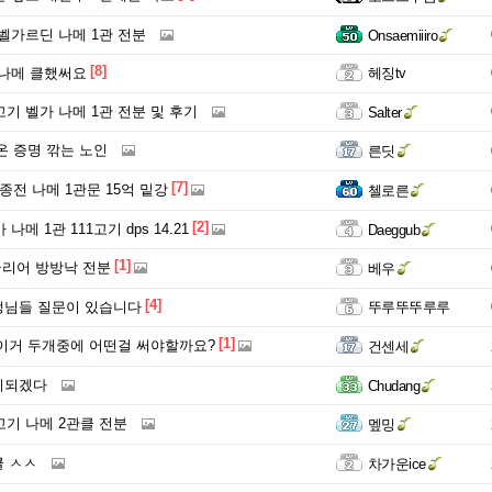
 벨가르딘 나메 1관 전분
Onsaemiiiro
[8]
태 나메 클했써요
헤징tv
11고기 벨가 나메 1관 전분 및 후기
Salter
온 증명 깎는 노인
른딧
[7]
33종전 나메 1관문 15억 밑강
첼로른
[2]
 나메 1관 111고기 dps 14.21
Daeggub
[1]
클리어 방방낙 전분
베우
[4]
생님들 질문이 있습니다
뚜루뚜뚜루루
[1]
이거 두개중에 어떤걸 써야할까요?
건센세
이되겠다
Chudang
11고기 나메 2관클 전분
멮밍
 ㅅㅅ
차가운ice