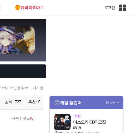
혜택.아이마트
로그인
인
벤
전
체
사
이
트
맵
스트아크 인벤 워로드 게시판
조회:
727
추천:
0
게임 캘린더
더보기+
모집
목록
|
댓글(
0
)
아스오라 CBT 모집
08.19