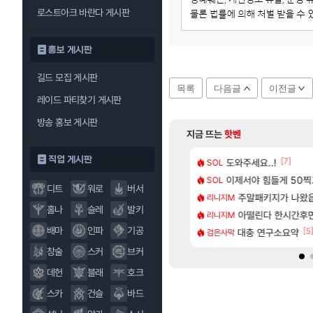
로스트아크 바란다 게시판
홍보 게시판
길드 모집 게시판
목록
다음글
이전글
레이드 파티찾기 게시판
방송 홍보 게시판
지금 뜨는
핫벤
직업 게시판
[120]
[7]
프프 클릭 미스낫네
스오라 성우 정보 및 출연작 모음
도와주세요..!
모든 바우에라 업그레이
SOL
비스트
[135]
게트 본사에서 연락왔음
성소 위치 공략 (40개) - 귀환한 영혼 도전과제
이제서야 힘들게 50찍고
8월 28일 넷플릭
SOL
GTA6
디트
워로
버서
[184]
☆ 템세팅 사이트 개발자입니다
키츠 아키나 성우 정보 및 주요 필모
주말패키지가 나왔
카가미하라 하루 
리니지M
아스오라
홀나
슬레
발키
[1]
[59]
혀진 호날두 노쇼사건의 진실 ㅁㅊㄷㄷㄷㄷ
_국내] 남해 독일마을
아떨린다 한시간후
모든 엘리트 골렘 위
리니지M
비스트
배마
인파
기공
[82]
[5
밝혀진 호날두 노쇼사건의 진실 ㅁㅊㄷㄷㄷㄷ
로그 테스트를 마치고.. (feat. 리아)
대충 연구소요약
모든 요리/작물 책 획득 
검은사막
비스트
창술
스커
브커
데헌
블래
호크
스카
건슬
바드