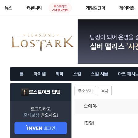
로스트아크
뉴스
커뮤니티
게임캘린더
게이머존
기대평 이벤트
홈
아이템
제작
스킬
스킬 시뮬
아크 패시
주소보기
복사
로스트아크 인벤
순애야
로그인하고
출석보상
받으세요!
[잡담]
로그인