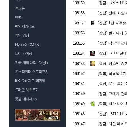
[잡담]
L7393 11
198159
걸그룹
198158
[잡담]
전태 회심 
여행
[잡담]
1관 겨우깻
198157
해외게임정보
198156
[잡담]
벨가나메 첫
게임 영상
[잡담]
낙낙낙 전태
198155
HyperX OMEN
[잡담]
L7000 전태
브이 라이징
198154
일곱 개의 대죄: Origin
[잡담]
평소에 증함 
198153
몬스터헌터 스토리즈3
198152
[잡담]
낙낙낙 2관
바이오하자드 레퀴엠
[잡담]
문득 드는 
198151
드래곤 퀘스트7
198150
[잡담]
고대가 전태
풋볼 매니저26
[잡담]
벨가 나메 
198149
198148
[잡담]
L6710 11
[잡담]
지딜 레이드
198147