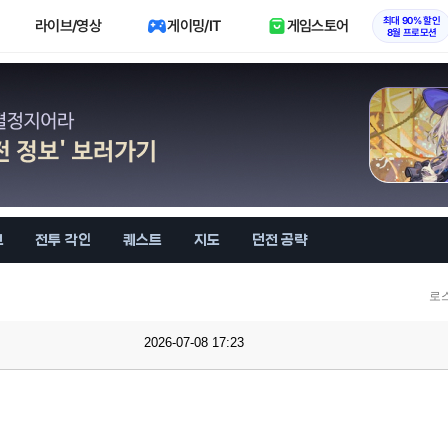
최대 90% 할인
라이브/영상
게이밍/IT
게임스토어
8월 프로모션
브
전투 각인
퀘스트
지도
던전 공략
로
2026-07-08 17:23