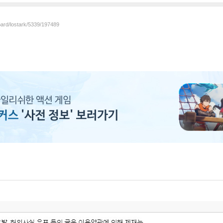
oard/lostark/5339/197489