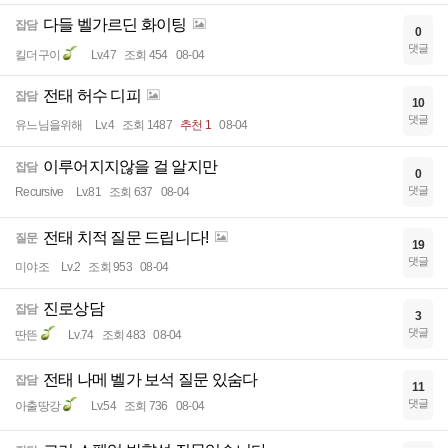
다들 벨가르딘 화이팅
잡담
0
댓글
킬더구이
Lv.47
조회 454
08-04
전태 허수 디피
잡담
10
댓글
유느님을위해
Lv.4
조회 1487
추천 1
08-04
이루어지지않을 걸 알지만
잡담
0
댓글
Recursive
Lv.81
조회 637
08-04
전태 치적 질문 드립니다!
질문
19
댓글
미야조
Lv.2
조회 953
08-04
진로상담
잡담
3
댓글
딴뜬
Lv.74
조회 483
08-04
전태 나메 벨가 보석 질문 있숨다
잡담
11
댓글
아출땅강
Lv.54
조회 736
08-04