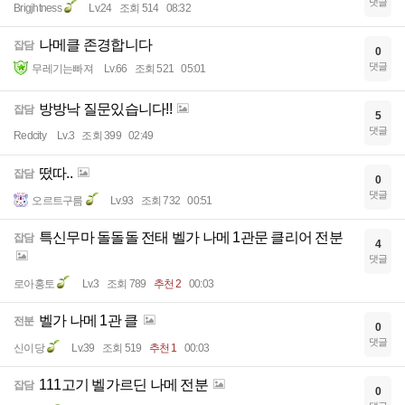
댓글
Brigjhtness
Lv.24
조회 514
08:32
나메클 존경합니다
잡담
0
댓글
무레기는빠져
Lv.66
조회 521
05:01
방방낙 질문있습니다!!
잡담
5
댓글
Redcity
Lv.3
조회 399
02:49
떴따..
잡담
0
댓글
오르트구름
Lv.93
조회 732
00:51
특신무마 돌돌돌 전태 벨가 나메 1관문 클리어 전분
잡담
4
댓글
로아홍토
Lv.3
조회 789
추천 2
00:03
벨가 나메 1관 클
전분
0
댓글
신이당
Lv.39
조회 519
추천 1
00:03
111고기 벨가르딘 나메 전분
잡담
0