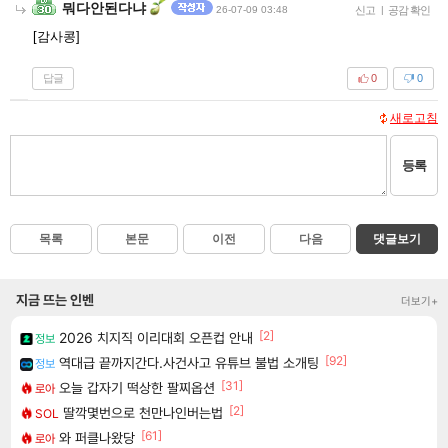
뭐다안된다냐
26-07-09 03:48
신고
|
공감 확인
[감사콩]
답글
0
0
새로고침
등록
목록
본문
이전
다음
댓글보기
지금 뜨는 인벤
더보기+
[2]
2026 치지직 이리대회 오픈컵 안내
정보
[92]
역대급 끝까지간다.사건사고 유튜브 불법 소개팅
정보
[31]
오늘 갑자기 떡상한 팔찌옵션
로아
[2]
딸깍몇번으로 천만나인버는법
SOL
[61]
와 퍼클나왔당
로아