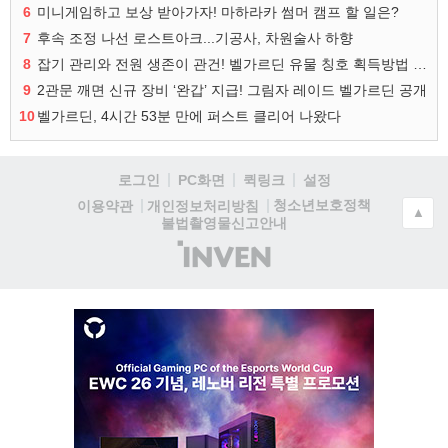
6
미니게임하고 보상 받아가자! 마하라카 썸머 캠프 할 일은?
7
후속 조정 나선 로스트아크...기공사, 차원술사 하향
8
잡기 관리와 전원 생존이 관건! 벨가르딘 유물 칭호 획득방법 정리
9
2관문 깨면 신규 장비 ‘완갑’ 지급! 그림자 레이드 벨가르딘 공개
10
벨가르딘, 4시간 53분 만에 퍼스트 클리어 나왔다
로그인
PC화면
퀵링크
설정
청소년보호정책
이용약관
개인정보처리방침
▲
불법촬영물신고안내
(주)
인
벤