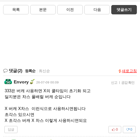
목록
본문
이전
다음
댓글쓰기
댓글
(2)
등록순
|
최신순
새로고침
Envory
26-07-09 00:09
신고
|
공감 확인
333은 버캐 사용하면 X의 쿨타임이 초기화 되고
딜지분은 차스 풀배럴 버캐 순입니다
X 버캐 X차스 이런식으로 사용하시면됩니다
초각스 있으시면
X 초각스 버캐 X 차스 이렇게 사용하시면되요
답글
0
0