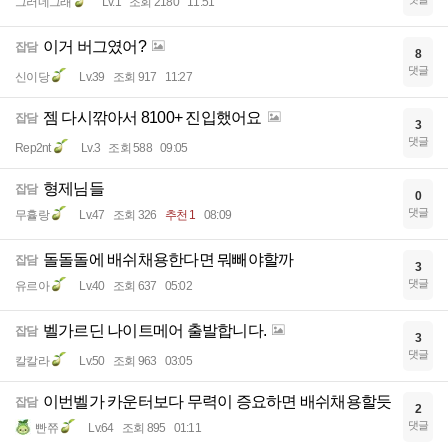
그러네그래
Lv.1
조회 2180
11:51
이거 버그였어?
잡담
8
댓글
신이당
Lv.39
조회 917
11:27
젬 다시깎아서 8100+ 진입했어요
잡담
3
댓글
Rep2nt
Lv.3
조회 588
09:05
형제님들
잡담
0
댓글
무휼랑
Lv.47
조회 326
추천 1
08:09
돌돌돌에 배쉬채용한다면 뭐빼야할까
잡담
3
댓글
유르아
Lv.40
조회 637
05:02
벨가르딘 나이트메어 출발합니다.
잡담
3
댓글
칼칼라
Lv.50
조회 963
03:05
이번벨가 카운터보다 무력이 증요하면 배쉬채용할듯
잡담
2
댓글
빤쮸
Lv.64
조회 895
01:11