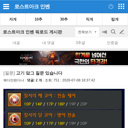
로스트아크
인벤
자게
10추
30추
직게
팁게
로스트아크 인벤 워로드 게시판
전체보기
공
검
글
지
색
내글
내 댓글
3추글
인증글
on/off
쓰
기
[질문]
고기 앜그 질문 있습니다
뭐다안된다냐
댓글: 2 개
조회:
751
2026-07-08 18:37:42