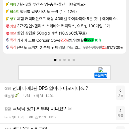
7월~8월 부산-단양-충주-울진 다녀왔어요~
여행
챕터별 길찾기/지도 공략 (1 ~ 12장)
비스트
체험 캐릭터만으로 허상 40레벨 하이와티아 5분 컷!｜에이메스·린네·모니에 명함
명조
37%할인>할리스 스테비아 커피믹스, 9.5g, 100개입, 1개
핫딜
한입 삼겹살 500g x 4팩 (18,960원/무료)
핫딜
커세어 코브 Corsair Cove
25%
29,920원
10%
특가
닌텐도 스위치 2 본체 + 마리오 카트 월드 + 포켓몬 포코피아 번들
834,000원
2%
817,320원
특가
전태 나메1관 DPS 얼마나 나오시나요 ?
잡담
0
댓글
해분팡
Lv.74
조회 31
14:04
낙낙낙 정가 뭐부터 치나요?
잡담
2
댓글
나아기버서커
Lv.8
조회 59
13:32