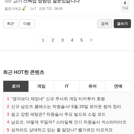
고기 스펙업 방향성 질문있습니다
잡담
6
댓글
물컹이에요
Lv.7
조회 713
08-04
최근
다음
검색
글쓰기
1
2
3
4
5
최근 HOT한 콘텐츠
로아
게임
IT
유머
연예
1
"생각보다 재밌네" 신규 주사위 게임 티카투카 호평
2
신규 남요즈 클래스는 차원술사! 6월 20일 로아온 썸머 정리
3
쉽고 강한 세팅은? 차원술사 주요 빌드와 스킬 코드
4
남요즈, 어떻게 꾸밀까? 스타일북 인기 차원술사 커스터마이즈
5
성자라도 상대하고 있는 줄 알았나? 벨가르딘 이모저모