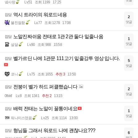
넼사랑
Lv.51
조회 1199
17:25
역시 트라이의 워로드네용
잡담
2
댓글
불친절함
Lv.77
조회 1278
17:08
노말진짜쉬움 전태로 1관 2관 둘다 밑줄나옴
잡담
1
댓글
설달
Lv.90
조회 988
15:58
벨가르딘 나메 1관문 111고기 밑줄강투 영상 입니다.
잡담
5
댓글
코니
Lv.75
조회 1655
추천 3
13:50
전붕이 벨가 하드 퍼클했습니다
잡담
2
댓글
0tlvkf
Lv.8
조회 1341
추천 2
13:15
배럭 전태는 노말이 꿀통이네요
잡담
1
댓글
워나이스였음
Lv.25
조회 1114
13:00
형님들 그래서 워로드 나메 괜찮나요???
잡담
6
댓글