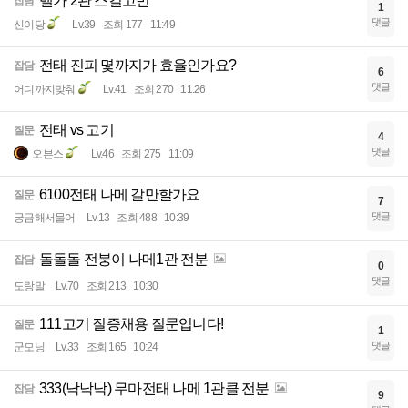
벨가 2관 스킬고민
잡담
1
댓글
신이당
Lv.39
조회 177
11:49
전태 진피 몇까지가 효율인가요?
잡담
6
댓글
어디까지맞춰
Lv.41
조회 270
11:26
전태 vs 고기
질문
4
댓글
오븐스
Lv.46
조회 275
11:09
6100전태 나메 갈만할가요
질문
7
댓글
궁금해서물어
Lv.13
조회 488
10:39
돌돌돌 전붕이 나메1관 전분
잡담
0
댓글
도랑말
Lv.70
조회 213
10:30
111고기 질증채용 질문입니다!
질문
1
댓글
군모닝
Lv.33
조회 165
10:24
333(낙낙낙) 무마전태 나메 1관클 전분
잡담
9