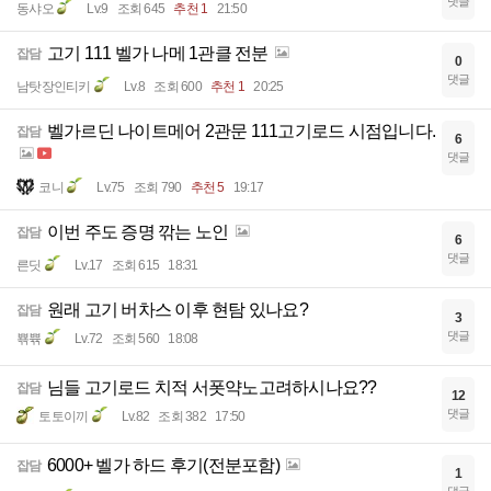
댓글
동샤오
Lv.9
조회 645
추천 1
21:50
고기 111 벨가 나메 1관클 전분
잡담
0
댓글
남탓장인티키
Lv.8
조회 600
추천 1
20:25
벨가르딘 나이트메어 2관문 111고기로드 시점입니다.
잡담
6
댓글
코니
Lv.75
조회 790
추천 5
19:17
이번 주도 증명 깎는 노인
잡담
6
댓글
른딧
Lv.17
조회 615
18:31
원래 고기 버차스 이후 현탐 있나요?
잡담
3
댓글
뾲쀾
Lv.72
조회 560
18:08
님들 고기로드 치적 서폿약노고려하시나요??
잡담
12
댓글
토토이끼
Lv.82
조회 382
17:50
6000+ 벨가 하드 후기(전분포함)
잡담
1
댓글