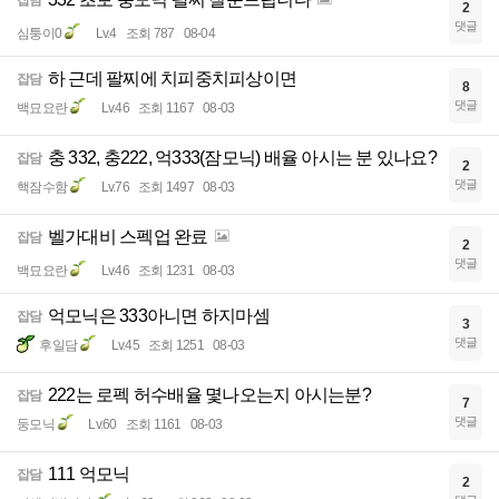
잡담
2
댓글
심퉁이0
Lv.4
조회 787
08-04
하 근데 팔찌에 치피중치피상이면
잡담
8
댓글
백묘요란
Lv.46
조회 1167
08-03
충 332, 충222, 억333(잠모닉) 배율 아시는 분 있나요?
잡담
2
댓글
핵잠수함
Lv.76
조회 1497
08-03
벨가대비 스펙업 완료
잡담
2
댓글
백묘요란
Lv.46
조회 1231
08-03
억모닉은 333아니면 하지마셈
잡담
3
댓글
후일담
Lv.45
조회 1251
08-03
222는 로펙 허수배율 몇나오는지 아시는분?
잡담
7
댓글
둥모닉
Lv.60
조회 1161
08-03
111 억모닉
잡담
2