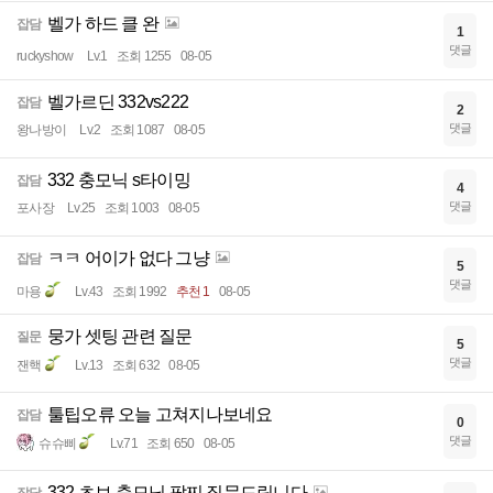
벨가 하드 클 완
잡담
1
댓글
ruckyshow
Lv.1
조회 1255
08-05
벨가르딘 332vs222
잡담
2
댓글
왕나방이
Lv.2
조회 1087
08-05
332 충모닉 s타이밍
잡담
4
댓글
포사장
Lv.25
조회 1003
08-05
ㅋㅋ 어이가 없다 그냥
잡담
5
댓글
마용
Lv.43
조회 1992
추천 1
08-05
뭉가 셋팅 관련 질문
질문
5
댓글
잰핵
Lv.13
조회 632
08-05
툴팁오류 오늘 고쳐지나보네요
잡담
0
댓글
슈슈삐
Lv.71
조회 650
08-05
332 초보 충모닉 팔찌 질문드립니다