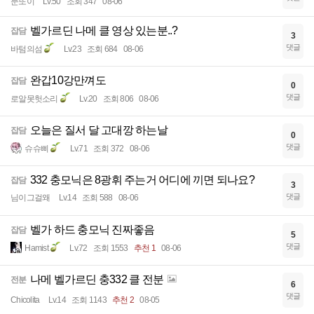
문또이
Lv.50
조회 347
08-06
벨가르딘 나메 클 영상 있는분..?
잡담
3
댓글
바텀의섬
Lv.23
조회 684
08-06
완갑10강만껴도
잡담
0
댓글
로알못헛소리
Lv.20
조회 806
08-06
오늘은 질서 달 고대깡 하는날
잡담
0
댓글
슈슈삐
Lv.71
조회 372
08-06
332 충모닉은 8광휘 주는거 어디에 끼면 되나요?
잡담
3
댓글
님이그걸왜
Lv.14
조회 588
08-06
벨가 하드 충모닉 진짜좋음
잡담
5
댓글
Hamist
Lv.72
조회 1553
추천 1
08-06
나메 벨가르딘 충332 클 전분
전분
6
댓글
Chicolita
Lv.14
조회 1143
추천 2
08-05