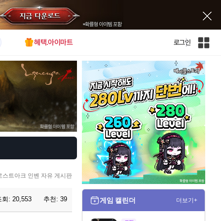
혜택.아이마트
로그인
인
벤
전
체
사
이
트
맵
로스트아크 인벤 자유 게시판
조회:
20,553
추천:
39
게임 캘린더
더보기+