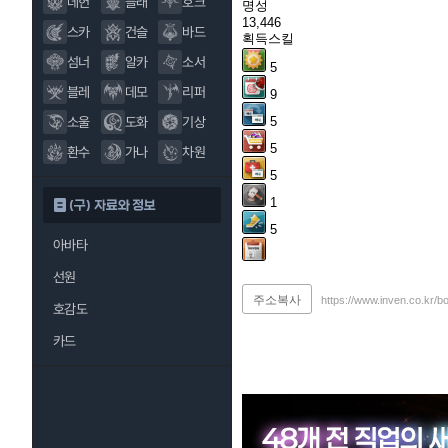
데헌
블래
호크
명성
13,446
스카
건슬
바드
획득스킬
섬너
알카
소서
5
블레
데모
리퍼
9
5
소울
도화
기상
5
환수
가나
차원
5
1
(구) 자료와 정보
5
아바타
선원
주소복사
https://www.inven.co.kr/b
호감도
카드