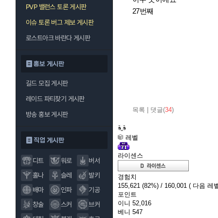
PVP 밸런스 토론 게시판
27번째
이슈 토론 버그 제보 게시판
로스트아크 바란다 게시판
홍보 게시판
길드 모집 게시판
레이드 파티찾기 게시판
목록
|
댓글(
34
)
방송 홍보 게시판
레벨
직업 게시판
라이센스
디트
워로
버서
홀나
슬레
발키
경험치
155,621
(82%)
/ 160,001
( 다음 레벨
배마
인파
기공
포인트
이니
52,016
창술
스커
브커
베니
547