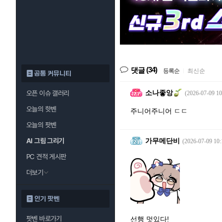
(34)
댓글
등록순
|
최신순
공통 커뮤니티
소나좋앙
오픈 이슈 갤러리
(2026-07-09 10
오늘의 핫벤
주니어주니어 ㄷㄷ
오늘의 팟벤
AI 그림 그리기
가무메단비
(2026-07-09 10:
PC 견적 게시판
더보기
인기 팟벤
팟벤 바로가기
선행 멋있다!