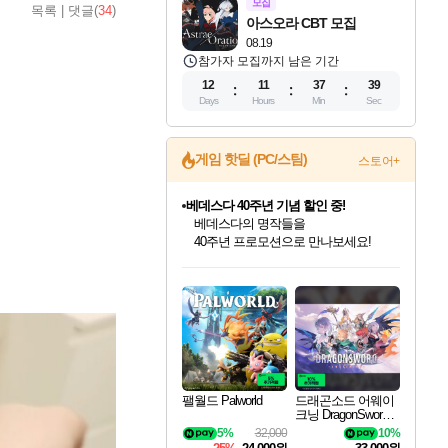
모집
목록
|
댓글(
34
)
아스오라 CBT 모집
08.19
참가자 모집까지 남은 기간
12
11
37
38
Days
Hours
Min
Sec
게임 핫딜 (PC/스팀)
스토어+
베데스다 40주년 기념 할인 중!
베데스다의 명작들을
40주년 프로모션으로 만나보세요!
인벤게임즈 8월 특별 할인!
드래곤소드: 어웨이크닝 입점!
문명 7 특별 할인!
귀무자: 검의 길 예약 판매 중!
비스트 오브 리인카네이션 정식 출시!
커세어 코브 출시 기념 할인!
더 렐릭 퍼스트 가디언 정식 출시
마블 투혼 파이팅 소울즈 예약 판매 중!
캡콤 프렌차이즈 할인 진행 중!
캡콤 일부 상품 상시 할인
스타워즈 은하계 레이서
로블록스 기프트 카드 공식 입점
인기 퍼블리셔 모음!
스팀으로 만나는 드래곤소드!
조선&고려 DLC 출시 예정
10% 할인과
게임프릭 신작 IP
해적'섬'을 발전시키자!
설화x하드코어 액션!
마블 히어로 총 출동&화려한 격투!
몬헌, 바하 등 인기 IP를
몬헌 와일즈 & 드래곤즈 도그마2
인벤게임즈에서 10% 추가 적립
Robux를 가장 안전하고
최대 90% 할인가를 만나보세요!
네이버혜택과 함께 만나보세요!
50%할인&추가 적립까지!
이니&베니 혜택까지!
네이버 혜택가와 함께 예약하세요!
할인&네이버혜택으로 만나보세요!
네이버페이 혜택과 만나보세요!
네이버 포인트 혜택까지!
할인가에 만나보세요!
일부 에디션 상시 할인!
혜택으로 예약 판매 중
편안하게 충전하세요
팰월드 Palworld
드래곤소드 어웨이
크닝 DragonSword A
wakening
5%
32,000
10%