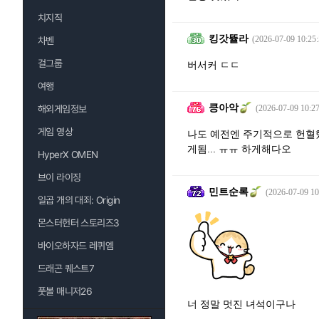
치지직
킹갓뜔라
(2026-07-09 10:25:
차벤
걸그룹
버서커 ㄷㄷ
여행
킁아악
해외게임정보
(2026-07-09 10:27
게임 영상
나도 예전엔 주기적으로 헌혈
게됨... ㅠㅠ 하게해다오
HyperX OMEN
브이 라이징
민트순록
(2026-07-09 10
일곱 개의 대죄: Origin
몬스터헌터 스토리즈3
바이오하자드 레퀴엠
드래곤 퀘스트7
풋볼 매니저26
너 정말 멋진 녀석이구나