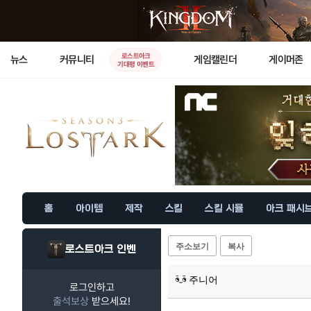
로스트아크
뉴스
커뮤니티
게임캘린더
게이머존
기대평 이벤트
홈
아이템
제작
스킬
스킬 시뮬
아크 패시
주소보기
복사
로스트아크 인벤
주니어
로그인하고
출석보상
받으세요!