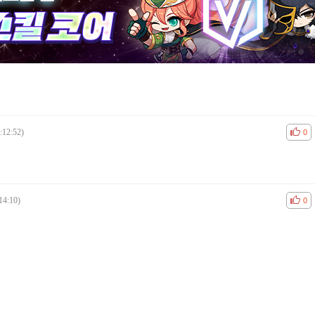
:12:52)
공감
비공
0
14:10)
공감
비공
0