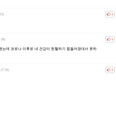
53)
공감
비공
0
:50)
공감
비공
0
했는데 코로나 이후로 내 건강이 헌혈하기 힘들어졌대서 못하
:27:50)
공감
비공
0