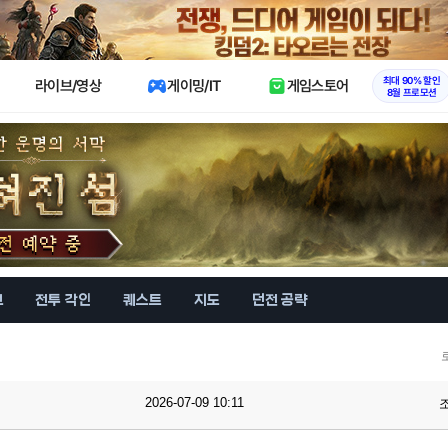
X
최대 90% 할인
라이브/영상
게이밍/IT
게임스토어
8월 프로모션
브
전투 각인
퀘스트
지도
던전 공략
2026-07-09 10:11