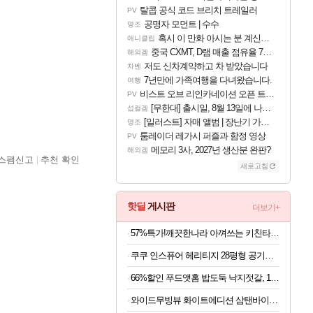
탈콥 공식 코드 브리치 트레일러
PV
공명자 모먼트 | 수수
명조
혹시 이 만화 아시는 분 계신가요
애니클립
중국 CXMT, D램 매출 점유율 7%…글로벌 4위로 부상
해외겜
저도 신차계약하고 차 받았습니다
차벤
7년만에 가족여행을 다녀왔습니다.
여행
비스트 오브 리인카네이션 오픈 트레일러
PV
[무한대] 출시일, 8월 13일에 나오나
섭컬겜
[일러스트] 자매 앨범 | 장난기 가득한 오후의 공원 (리메이크판)
명조
툼레이더 레가시 퍼즐과 함정 영상
PV
메모리 3사, 2027년 생산분 완판?
해외겜
스팸신고
추천 확인
새로고침
핫딜
게시판
더보기+
57%특가!깨끗한나라 아껴쓰는 키친타월, 140매, 8롤, 1팩
쿠쿠 인스퓨어 헤리티지 28평형 공기청정기 AC-28AHNL20FNW
66%할인 푸드앳홈 밥도둑 낙지젓갈, 1kg, 1개
와이드무빙뷰 화이트에디션 삼탠바이미V3 셋트 QLED 109cm(43인치) UHD 4K 스마트 이동식 TV 유압식 높이조절 중소바이미 자가설치