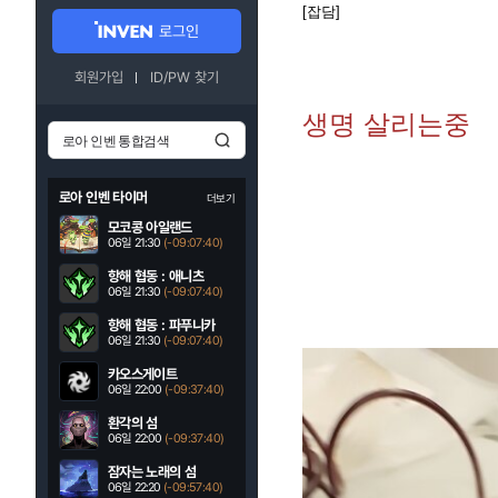
[잡담]
로그인
회원가입
ID/PW 찾기
생명 살리는중
로아 인벤 타이머
더보기
모코콩 아일랜드
06일 21:30
(-09:07:38)
항해 협동 : 애니츠
06일 21:30
(-09:07:38)
항해 협동 : 파푸니카
06일 21:30
(-09:07:38)
카오스게이트
06일 22:00
(-09:37:38)
환각의 섬
06일 22:00
(-09:37:38)
잠자는 노래의 섬
06일 22:20
(-09:57:38)