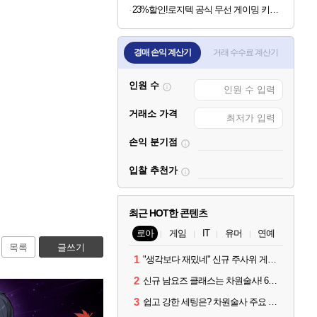
23%할인!로지텍 공식 무선 게이밍 키보드 화이트, 갈축
경매 손익 계산기
거래 수수료 계산기
인원 수
거래소 가격
손익 분기점
입찰 추천가
최근 HOT한 콘텐츠
로아
게임
IT
유머
연예
목록
글쓰기
1
"생각보다 재밌네" 신규 주사위 게임 티카투카 호평
2
신규 남요즈 클래스는 차원술사! 6월 20일 로아온 썸머 정리
3
쉽고 강한 세팅은? 차원술사 주요 빌드와 스킬 코드