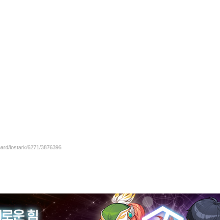
oard/lostark/6271/3876396