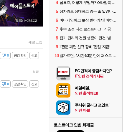
4
남요즈, 어떻게 꾸밀까? 스타일북 인기 차원술사 커스터마이즈
5
성자라도 상대하고 있는 줄 알았나? 벨가르딘 이모저모
6
미니게임하고 보상 받아가자! 마하라카 썸머 캠프 할 일은?
7
후속 조정 나선 로스트아크...기공사, 차원술사 하향
8
잡기 관리와 전원 생존이 관건! 벨가르딘 유물 칭호 획득방법 정리
새로고침
9
2관문 깨면 신규 장비 ‘완갑’ 지급! 그림자 레이드 벨가르딘 공개
10
벨가르딘, 4시간 53분 만에 퍼스트 클리어 나왔다
감
0
공감 확인
신고
PC 견적이 궁금하다면?
답글
IT인벤 견적게시판
감
0
공감 확인
신고
매일매일,
인벤 출석체크!
주사위 굴리고 포인트!
인벤 마블
로스트아크 인벤 화제글