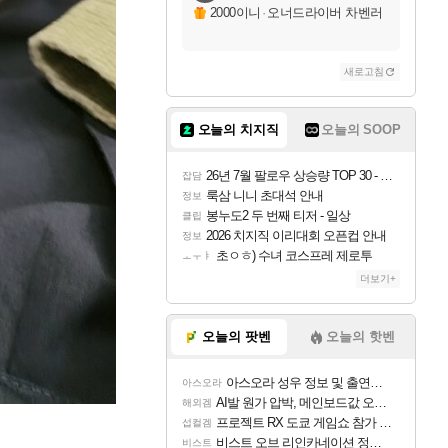
2000이니
·
오너드라이버 차벤러
새로고침
오늘의 치지직
오늘의 SOOP
26년 7월 팔로우 상승량 TOP 30 - 월간 치지직
잡담
룩삼 니니 초대석 안내
정보
봉누도2 두 번째 티저 - 일상
클립
2026 치지직 이리대회 오픈컵 안내
정보
초ㅇㅎ) 수녀 코스프레 제로투
ㅗㅜㅑ
더보기+
오늘의 팟벤
오늘의 핫벤
아스오라 성우 정보 및 출연작 모음
아스오라
AI발 원가 압박, 메인보드값 오르나
해외겜
프로젝트 RX 도쿄 게임쇼 참가 결정
섭컬겜
비스트 오브 리인카네이션 정보/공략글 모음
비스트