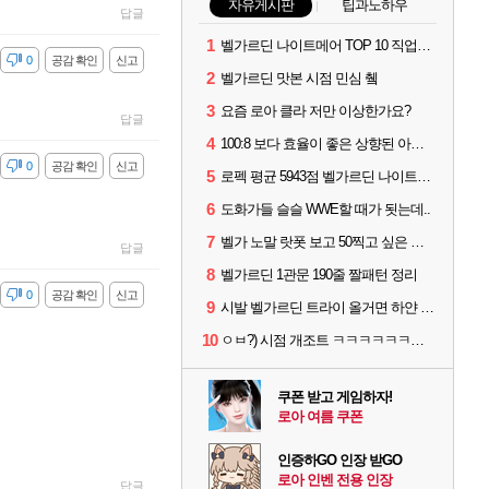
자유게시판
팁과노하우
답글
1
벨가르딘 나이트메어 TOP 10 직업별 분포
감
0
공감 확인
신고
2
벨가르딘 맛본 시점 민심 췤
3
요즘 로아 클라 저만 이상한가요?
답글
4
100:8 보다 효율이 좋은 상향된 아제나 ㄷㄷ
감
0
공감 확인
신고
5
로펙 평균 5943점 벨가르딘 나이트메어 1관 클리어
6
도화가들 슬슬 WWE할 때가 됫는데..
7
벨가 노말 랏폿 보고 50찍고 싶은 폿들
답글
8
벨가르딘 1관문 190줄 짤패턴 정리
감
0
공감 확인
신고
9
시발 벨가르딘 트라이 올거면 하얀 옷 입고오세요
10
ㅇㅂ?) 시점 개조트 ㅋㅋㅋㅋㅋㅋㅋㅋㅋ
쿠폰 받고 게임하자!
로아 여름 쿠폰
인증하GO 인장 받GO
로아 인벤 전용 인장
답글