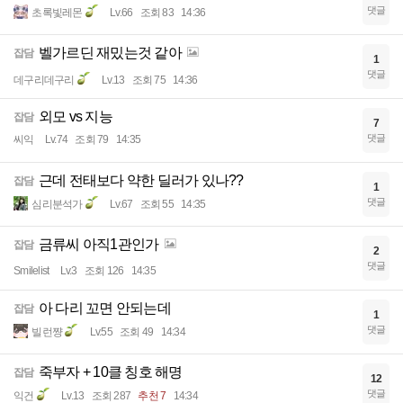
댓글
초록빛레몬
Lv.66
조회 83
14:36
벨가르딘 재밌는것 같아
잡담
1
댓글
데구리데구리
Lv.13
조회 75
14:36
외모 vs 지능
잡담
7
댓글
씨익
Lv.74
조회 79
14:35
근데 전태보다 약한 딜러가 있나??
잡담
1
댓글
심리분석가
Lv.67
조회 55
14:35
금류씨 아직1관인가
잡담
2
댓글
Smilelist
Lv.3
조회 126
14:35
아 다리 꼬면 안되는데
잡담
1
댓글
빌런쨩
Lv.55
조회 49
14:34
죽부자 + 10클 칭호 해명
잡담
12
댓글
익건
Lv.13
조회 287
추천 7
14:34