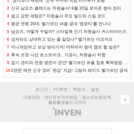
1
"생각보다 재밌네" 신규 주사위 게임 티카투카 호평
2
신규 남요즈 클래스는 차원술사! 6월 20일 로아온 썸머 정리
3
쉽고 강한 세팅은? 차원술사 주요 빌드와 스킬 코드
4
평균 연령 20대, 벨가르딘 퍼클 공대 '영로티'를 만나다
5
남요즈, 어떻게 꾸밀까? 스타일북 인기 차원술사 커스터마이즈
6
성자라도 상대하고 있는 줄 알았나? 벨가르딘 이모저모
7
미니게임하고 보상 받아가자! 마하라카 썸머 캠프 할 일은?
8
후속 조정 나선 로스트아크...기공사, 차원술사 하향
9
잡기 관리와 전원 생존이 관건! 벨가르딘 유물 칭호 획득방법 정리
10
2관문 깨면 신규 장비 ‘완갑’ 지급! 그림자 레이드 벨가르딘 공개
로그인
PC화면
퀵링크
설정
청소년보호정책
이용약관
개인정보처리방침
▲
불법촬영물신고안내
(주)
인
벤