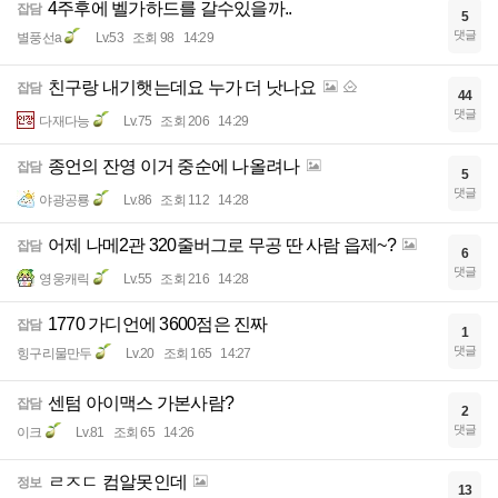
4주후에 벨가하드를 갈수있을까..
잡담
5
댓글
별풍선a
Lv.53
조회 98
14:29
친구랑 내기햇는데요 누가 더 낫나요
잡담
44
댓글
다재다능
Lv.75
조회 206
14:29
종언의 잔영 이거 중순에 나올려나
잡담
5
댓글
야광공룡
Lv.86
조회 112
14:28
어제 나메2관 320줄버그로 무공 딴 사람 읍제~?
잡담
6
댓글
영웅캐릭
Lv.55
조회 216
14:28
1770 가디언에 3600점은 진짜
잡담
1
댓글
힝구리물만두
Lv.20
조회 165
14:27
센텀 아이맥스 가본사람?
잡담
2
댓글
이크
Lv.81
조회 65
14:26
ㄹㅈㄷ 컴알못인데
정보
13