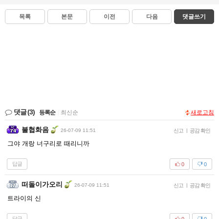
목록
본문
이전
다음
댓글쓰기
댓글
(3)
등록순
|
최신순
새로고침
불협화음
26-07-09 11:51
신고
|
공감 확인
그야 개랑 너구리로 때리니까
답글
0
0
떠돌이가오리
26-07-09 11:51
신고
|
공감 확인
트라이의 신
답글
0
0