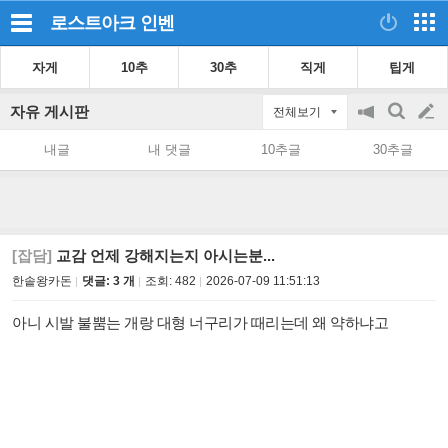
로스트아크
인벤
자게
10추
30추
직게
팁게
자유 게시판
전체보기
공
검
글
지
색
내글
내 댓글
10추글
30추글
on/off
쓰
기
[잡담]
교감 언제 강해지는지 아시는분...
한솥왕카돈
댓글: 3 개
조회:
482
2026-07-09 11:51:13
아니 시발 불뿜는 개랑 대형 너구리가 때리는데 왜 약하냐고