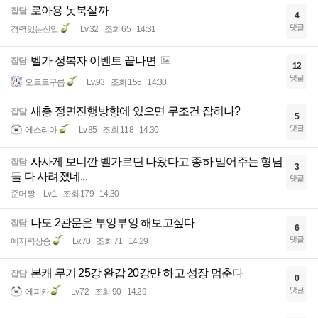
로아용 놋북살까
잡담
4
댓글
경력있는신입
Lv.32
조회 65
14:31
벨가 정복자 이벤트 끝나면
잡담
12
댓글
오르트구름
Lv.93
조회 155
14:30
새총 정면진행방향에 있으면 무조건 잡히나?
잡담
5
댓글
에스리아
Lv.85
조회 118
14:30
사사게 보니깐 벨가르딘 나왔다고 종하 밀어주는 형님
잡담
3
들 다 사려졌네...
댓글
준머짱
Lv.1
조회 179
14:30
나도 2관문은 부앙부앙 해보고싶다
잡담
6
댓글
예지력상승
Lv.70
조회 71
14:29
본캐 무기 25강 완갑 20강만 하고 성장 멈춘다
잡담
0
댓글
에피카
Lv.72
조회 90
14:29