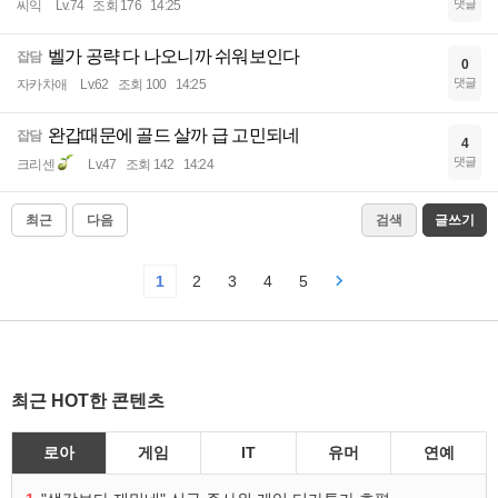
댓글
씨익
Lv.74
조회 176
14:25
벨가 공략 다 나오니까 쉬워보인다
잡담
0
댓글
자카차애
Lv.62
조회 100
14:25
완갑때문에 골드 살까 급 고민되네
잡담
4
댓글
크리센
Lv.47
조회 142
14:24
최근
다음
검색
글쓰기
1
2
3
4
5
최근 HOT한 콘텐츠
로아
게임
IT
유머
연예