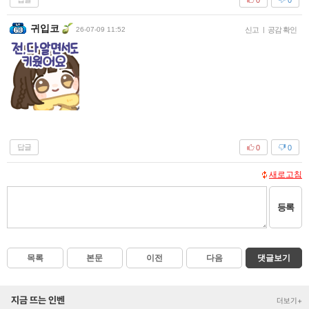
귀입코
26-07-09 11:52
신고
|
공감 확인
답글
0
0
새로고침
등록
목록
본문
이전
다음
댓글보기
지금 뜨는 인벤
더보기+