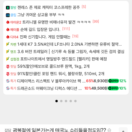
[5]
젠레스 존 제로 캐릭터 코스프레한 꽁주
짤방
그냥 귀여운 상교용 부부 ㅋㅋ
클립
[99]
트리니엘 유명한 비매너유저 발견 ㅋㅋㅋㅋ
아이온2
[111]
순애 길드 입장문 입니다.
메이플
[19]
진짜 신기합니다. 게임 안할때는
디아4
1세대 K7 3.5NA인데 LF쏘나타 2.0NA 기변하면 유류비 절약이 얼마나 될까요..?
차벤
3.6 버전 트레일러 | 신기루 속 등불 그림자, 속세에 깃든 검의 결심
명조
포트나이트에서 명일방주 엔드필드 [펠리카] 판매 예정
섭컬겜
59%할인!에쏘브로 콜드브루 원액, 1kg, 2개
핫딜
91%할인!클린 포밍 핸드 워시, 블랑쉬향, 510ml, 2개
핫딜
디제이맥스 리스펙트 V 블루아카이브 팩 DJMAX RESPECT V Blue Archive Pack DLC
65%
6,930원
12%
특가
드래곤소드 어웨이크닝 디럭스 에디션 DragonSword Awakening Deluxe Edition
10%
49,500원
10%
특가
광복절에 일본가는게 매국노 소리들을정도임??
잡담