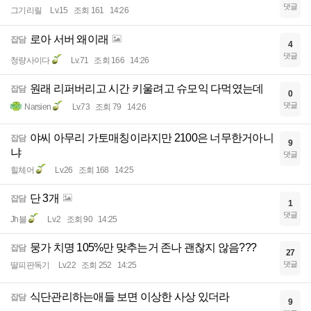
댓글
그기리릴
Lv.15
조회 161
14:26
로아 서버 왜이래
잡담
4
댓글
청량사이다
Lv.71
조회 166
14:26
원래 리퍼버리고 시간 키울려고 슈모익 다먹였는데
잡담
0
댓글
Narsien
Lv.73
조회 79
14:26
야씨 아무리 가토매칭이라지만 2100은 너무한거아니
잡담
9
냐
댓글
힐체어
Lv.26
조회 168
14:25
단 3개
잡담
1
댓글
Jh블
Lv.2
조회 90
14:25
뭉가 치명 105%만 맞추는거 존나 괜찮지 않음???
잡담
27
댓글
딸피판독기
Lv.22
조회 252
14:25
식단관리하는애들 보면 이상한 사상 있더라
잡담
9