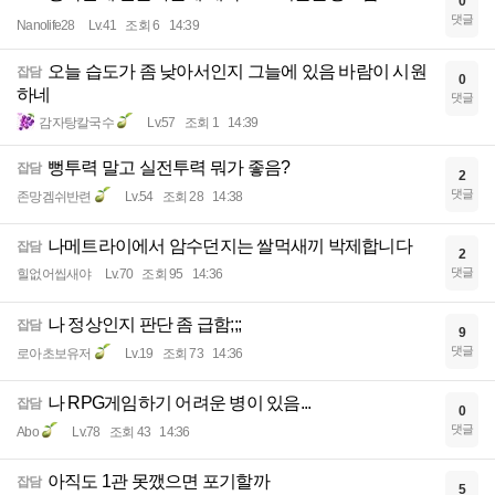
0
댓글
Nanolife28
Lv.41
조회 6
14:39
오늘 습도가 좀 낮아서인지 그늘에 있음 바람이 시원
잡담
0
하네
댓글
감자탕칼국수
Lv.57
조회 1
14:39
뻥투력 말고 실전투력 뭐가 좋음?
잡담
2
댓글
존망겜쉬반련
Lv.54
조회 28
14:38
나메트라이에서 암수던지는 쌀먹새끼 박제합니다
잡담
2
댓글
힐없어씹새야
Lv.70
조회 95
14:36
나 정상인지 판단 좀 급함;;;
잡담
9
댓글
로아초보유저
Lv.19
조회 73
14:36
나 RPG게임하기 어려운 병이 있음...
잡담
0
댓글
Abo
Lv.78
조회 43
14:36
아직도 1관 못깼으면 포기할까
잡담
5