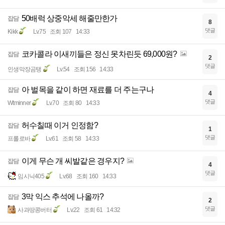
50배럭 상중악세 해줄만한가
잡담
8
댓글
Kikk
Lv.75
조회 107
14:33
코카콜라 이새끼들은 정신 못차린듯 69,000원?
잡담
2
댓글
인생막장곰탱
Lv.54
조회 156
14:33
아 벌목을 같이 하면 재료를 더 주는구나
잡담
4
댓글
Wtminner
Lv.70
조회 80
14:33
허수칠때 이거 인정함?
잡담
1
댓글
프롤로바
Lv.61
조회 58
14:33
이게 무슨 개 씨발같은 경우지?
잡담
4
댓글
임시닉405
Lv.68
조회 160
14:33
3막 익스 추석에 나올까?
잡담
2
댓글
사과땅콩버터
Lv.22
조회 61
14:32