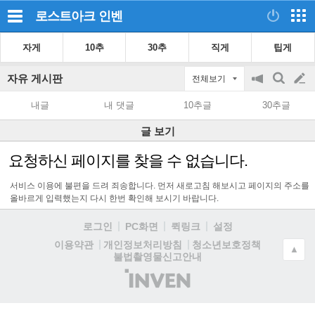
로스트아크
인벤
자게
10추
30추
직게
팁게
자유 게시판
전체보기
공
검
글
지
색
내글
내 댓글
10추글
30추글
on/off
쓰
글 보기
기
요청하신 페이지를 찾을 수 없습니다.
서비스 이용에 불편을 드려 죄송합니다. 먼저 새로고침 해보시고 페이지의 주소를
올바르게 입력했는지 다시 한번 확인해 보시기 바랍니다.
로그인
PC화면
퀵링크
설정
청소년보호정책
이용약관
개인정보처리방침
▲
불법촬영물신고안내
(주)
인
벤