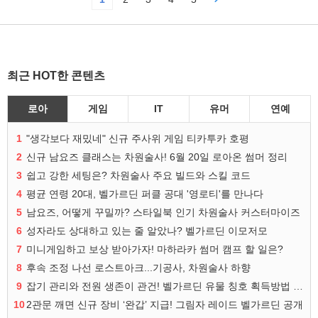
최근 HOT한 콘텐츠
로아
게임
IT
유머
연예
1
"생각보다 재밌네" 신규 주사위 게임 티카투카 호평
2
신규 남요즈 클래스는 차원술사! 6월 20일 로아온 썸머 정리
3
쉽고 강한 세팅은? 차원술사 주요 빌드와 스킬 코드
4
평균 연령 20대, 벨가르딘 퍼클 공대 '영로티'를 만나다
5
남요즈, 어떻게 꾸밀까? 스타일북 인기 차원술사 커스터마이즈
6
성자라도 상대하고 있는 줄 알았나? 벨가르딘 이모저모
7
미니게임하고 보상 받아가자! 마하라카 썸머 캠프 할 일은?
8
후속 조정 나선 로스트아크...기공사, 차원술사 하향
9
잡기 관리와 전원 생존이 관건! 벨가르딘 유물 칭호 획득방법 정리
10
2관문 깨면 신규 장비 ‘완갑’ 지급! 그림자 레이드 벨가르딘 공개