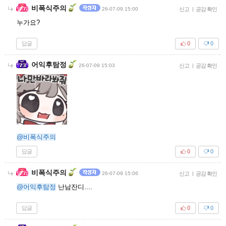
비폭식주의
26-07-09 15:00
신고
|
공감 확인
누가요?
답글
0
0
어익후탐정
26-07-09 15:03
신고
|
공감 확인
@비폭식주의
답글
0
0
비폭식주의
26-07-09 15:06
신고
|
공감 확인
@어익후탐정
난남잔디....
답글
0
0