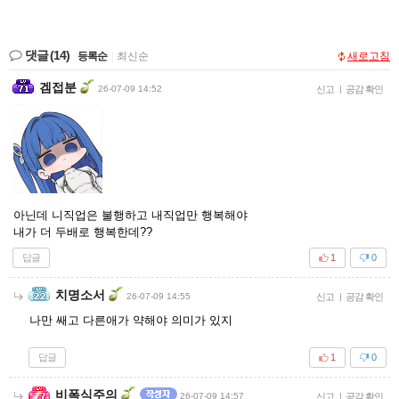
댓글
(14)
등록순
|
최신순
새로고침
겜접분
26-07-09 14:52
신고
|
공감 확인
아닌데 니직업은 불행하고 내직업만 행복해야
내가 더 두배로 행복한데??
답글
1
0
치명소서
26-07-09 14:55
신고
|
공감 확인
나만 쌔고 다른애가 약해야 의미가 있지
답글
1
0
비폭식주의
26-07-09 14:57
신고
|
공감 확인