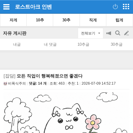
로스트아크
인벤
자게
10추
30추
직게
팁게
자유 게시판
전체보기
공
검
글
지
색
내글
내 댓글
10추글
30추글
on/off
쓰
기
[잡담]
모든 직업이 행복해졌으면 좋겠다
비폭식주의
댓글: 14 개
조회:
463
추천:
1
2026-07-09 14:52:17