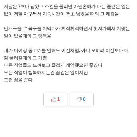
저달은 7초나 남았고 스킬을 돌리면 아덴손해가 나는 졷같은 일은
없이 저달 마구써서 지속시간이 35초 남았을 때의 그 쾌감을
만개구슬, 수묵구슬 쳐먹다가 휘적휘적하면서 헛저가해서 쳐맞는
일이 없을때의 그 행복을
내가 더이상 똥꼬쇼를 안해도 이전처럼, 아니 오히려 이전보다 더
잘 굴러갈때의 그 기쁨
다른 직업들도 느껴보고 즐겁게 게임했으면 좋겠다
모든 직업이 행복해지는건 꿈같은 일이지만
그런 꿈을 꾼다
1
0