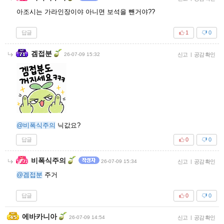
아조시는 가라인장이야 아니면 보석을 뺀거야??
답글
1
0
겜접분
26-07-09 15:32
신고
|
공감 확인
@비폭식주의
닉값요?
답글
0
0
비폭식주의
26-07-09 15:34
신고
|
공감 확인
@겜접분
주거
답글
0
0
에바카니아
26-07-09 14:54
신고
|
공감 확인