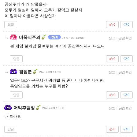
공산주의가 왜 망했을까
모두가 열심히 일해서 모두가 잘먹고 잘살자
이 얼마나 아름다운 사상인가
답글
0
0
비폭식주의
26-07-09 14:56
신고
|
공감 확인
뭔 게임 불쾌감 줄여주는 얘기에 공산주의까지 나오니
답글
0
0
겜접분
26-07-09 14:56
신고
|
공감 확인
업무강도와 근무시간 워라밸 등 존ㄴㄴ나 차이나지만
동일임금을 외치는 누구들 처럼?
답글
0
0
어익후탐정
26-07-09 15:00
신고
|
공감 확인
내 아내임
답글
0
0