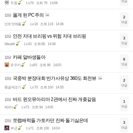
댓글
두동
Lv.76
조회 78
14:06
옳게 된 PC주의
잡담
2
댓글
민트맛애플
Lv.16
조회 118
14:06
안전 지대 브리핑 vs 위험 지대 브리핑
잡담
3
댓글
Waaah
Lv.43
조회 68
14:06
카페 알바생들아
잡담
6
댓글
유우카
Lv.85
조회 86
14:05
국중박 분장대회 반가사유상 360도 회전뷰
잡담
2
댓글
똥글제조기
Lv.70
조회 100
14:05
바드 윈오뮤아리아 2관에서 진짜 개좆같음
잡담
1
댓글
메르s
Lv.73
조회 94
14:05
쪼렙배럭들 가토카던 진짜 돌기싫은데
잡담
3
댓글
부균
Lv.71
조회 100
14:04