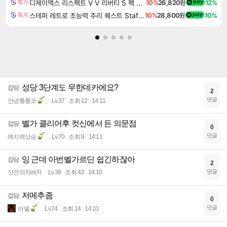
디제이맥스 리스펙트 V V 리버티 5 팩 DJMAX RESPECT V V Liberty 5 Pack DLC
10%
26,820원
12%
특가
스테퍼 레트로 초능력 추리 퀘스트 Staffer Retro A Supernatural Mystery Quest
10%
28,800원
10%
특가
성당 3단계도 무한데카에요?
잡담
2
댓글
안녕통통코
Lv.37
조회 12
14:11
벨가 클리어후 컷신에서 든 의문점
잡담
0
댓글
예지력상승
Lv.70
조회 9
14:11
잉 근데 아번벨가르딘 쉽긴하잖아
잡담
2
댓글
샷건의지배자
Lv.38
조회 43
14:10
저메추좀
잡담
0
댓글
아델
Lv.74
조회 14
14:10