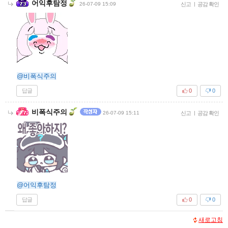
어익후탐정
26-07-09 15:09
신고
|
공감 확인
@비폭식주의
답글
0
0
비폭식주의
26-07-09 15:11
신고
|
공감 확인
@어익후탐정
답글
0
0
새로고침