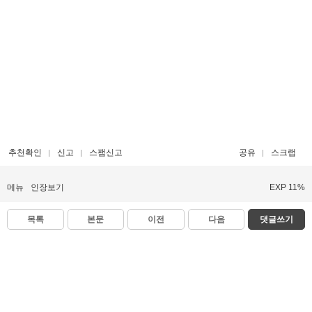
추천확인
신고
스팸신고
공유
스크랩
메뉴
인장보기
EXP 11%
목록
본문
이전
다음
댓글쓰기