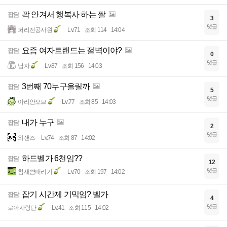
꽉 안겨서 행복사 하는 짤
잡담
3
댓글
퍼리전공사원
Lv.71
조회 114
14:04
요즘 여자트랜드는 절벽이야?
잡담
0
댓글
남자
Lv.87
조회 156
14:03
3번째 70누구올릴까
잡담
5
댓글
아리안오브
Lv.77
조회 85
14:03
내가 누구
잡담
2
댓글
와샌즈
Lv.74
조회 87
14:02
하드벨가 6천임??
잡담
12
댓글
참새뺨때리기
Lv.70
조회 197
14:02
잡기 시간제 기믹임? 벨가
잡담
4
댓글
로아사랑단
Lv.41
조회 115
14:02