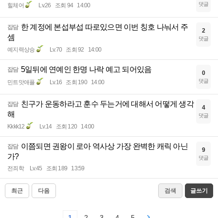
댓글
힐체어
Lv.26
조회 94
14:00
한 계정에 본섭부섭 따로있으면 이번 칭호 나눠서 주
잡담
2
셈
댓글
예지력상승
Lv.70
조회 92
14:00
5일뒤에 연예인 한명 나락 예고 되어있음
잡담
0
댓글
민트맛애플
Lv.16
조회 190
14:00
친구가 운동하라고 훈수 두는거에 대해서 어떻게 생각
잡담
4
해
댓글
Kkkk12
Lv.14
조회 120
14:00
이쯤되면 권왕이 로아 역사상 가장 완벽한 캐릭 아닌
잡담
9
가?
댓글
전죄학
Lv.45
조회 189
13:59
최근
다음
검색
글쓰기
1
2
3
4
5