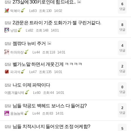
273살에 300키로인데 힘드네요..
잡담
6
댓글
떡볶이
Lv.83
조회 130
14:02
2관문은 트라이 기준 도화가가 젤 구린거같다.
잡담
8
댓글
냥맘
Lv.82
조회 148
14:01
젬깎다 뉴비 주거
잡담
4
댓글
하와와쟝
Lv.44
조회 118
14:01
벨가노말 하면서 개웃긴게 ㅋㅋㅋㅋ
잡담
2
댓글
파괴석
Lv.47
조회 135
14:01
나도 이제 파딱이다
잡담
0
댓글
여름겨울삭제
Lv.60
조회 44
14:01
님들 약공도 백헤드 보너스 다 들어감?
잡담
2
댓글
옴뇸뇸뮥
Lv.44
조회 83
14:01
님들 치적시너지 들어오면 조정 어케함?
잡담
5