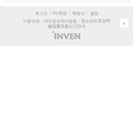
로그인
PC화면
퀵링크
설정
청소년보호정책
이용약관
개인정보처리방침
▲
불법촬영물신고안내
(주)
인
벤