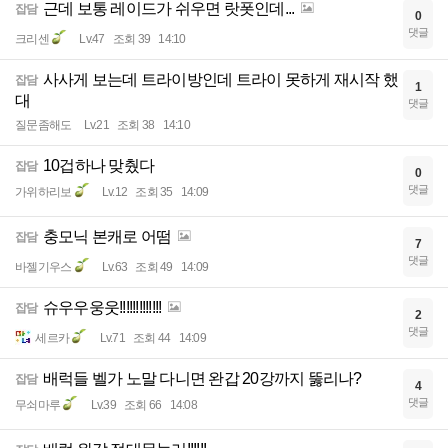
근데 보통 레이드가 쉬우면 랏폿인데...
잡담
0
댓글
크리센
Lv.47
조회 39
14:10
사사게 보는데 트라이방인데 트라이 못하게 재시작 했
잡담
1
대
댓글
질문좀해도
Lv.21
조회 38
14:10
10겁하나 맞췄다
잡담
0
댓글
가위하리보
Lv.12
조회 35
14:09
충모닉 본캐로 어떰
잡담
7
댓글
바젤기우스
Lv.63
조회 49
14:09
슈우우웅웃!!!!!!!!!!!!!
잡담
2
댓글
세르카
Lv.71
조회 44
14:09
배럭들 벨가 노말 다니면 완갑 20강까지 뚫리나?
잡담
4
댓글
무쇠마루
Lv.39
조회 66
14:08