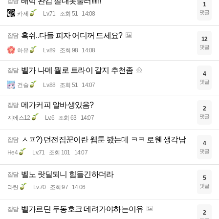
배럭 완갑 절대못눌러!!!!!!
잡담
1
댓글
카제
Lv.71
조회 51
14:08
혹쉬..다들 피자 어디꺼 드세요?
잡담
12
댓글
하유
Lv.89
조회 98
14:08
벨가 나메 뭘로 트라이 갈지 추천좀
잡담
4
댓글
건슬
Lv.88
조회 51
14:07
메가커피 알바생있음?
잡담
2
댓글
지에스12
Lv.6
조회 63
14:07
ㅅㅍ?) 던전짐꾼이란 웹툰 봤는데 ㅋㅋ 로웬 생각남
잡담
4
댓글
He4
Lv.71
조회 101
14:07
벨노 랏딜되니 힘들긴하더라
잡담
5
댓글
라란
Lv.70
조회 97
14:06
벨가르딘 두동호크 데려가야하는이유
잡담
2