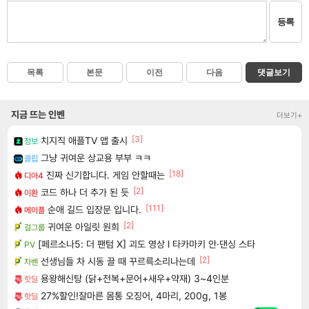
등록
목록
본문
이전
다음
댓글보기
지금 뜨는 인벤
더보기+
[3]
치지직 애플TV 앱 출시
정보
그냥 귀여운 상교용 부부 ㅋㅋ
클립
[18]
진짜 신기합니다. 게임 안할때는
디아4
[2]
코드 하나 더 추가 된 듯
이환
[111]
순애 길드 입장문 입니다.
메이플
[2]
귀여운 아일릿 원희
걸그룹
[페르소나5: 더 팬텀 X] 괴도 영상 l 타카마키 안·댄싱 스타
PV
[2]
선생님들 차 시동 끌 때 꾸르륵소리나는데
차벤
용왕해신탕 (닭+전복+문어+새우+약재) 3~4인분
핫딜
27%할인!잘마른 몸통 오징어, 4마리, 200g, 1봉
핫딜