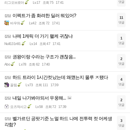
댓글
리그오브로아
Lv.17
조회 75
17:41
이펙트가 좀 화려한 딜러 뭐있어?
잡담
11
댓글
바우와
Lv.42
조회 72
17:41
나메 1캐릭 더 가기 왤케 귀찮냐
잡담
1
댓글
Null131n91
Lv.14
조회 47
17:41
권왕이랑 수라는 구조가 괜찮음...
잡담
2
댓글
Abo
Lv.78
조회 62
17:40
하드 트라이 1시간컷났는데 왜꺴는지 몰루 ㅈ됐다
잡담
4
댓글
끌림
Lv.73
조회 111
17:39
내일 나가봐야되서 우웅해...
잡담
2
댓글
요즈적사고
Lv.58
조회 72
17:39
벨가르딘 공팟기준 노멀 하드 나메 전투력 컷 어케생
잡담
3
각함?
댓글