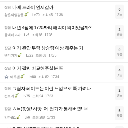
나메 트라이 언제갈까
잡담
0
댓글
황혼의영광을
Lv.70
조회 45
17:36
내년 4월에 1720짜리 배럭이 의미있을까?
잡담
2
댓글
응애배고파
Lv.6
조회 86
17:35
이거 완갑 투력 상승량 예상 해주는 거
잡담
0
댓글
벤티가자
Lv.22
조회 68
17:35
이거 팔찌 비교해주실분
잡담
4
댓글
여우별
Lv.80
조회 82
17:34
그림자 레이드는 이런 느낌으로 쭉 가려나
잡담
2
댓글
컨트리
Lv.75
조회 94
17:33
ㅎㅂ)핫응! 하앗! 저. 전기가 통해버렷!
잡담
5
댓글
양파즙1
Lv.6
조회 288
17:33