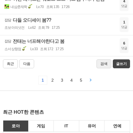
4
댓글
내삼춘재학
Lv.70
조회 135
17:26
다들 오디세이 봄??
잡담
1
댓글
조보아의샷건
Lv.62
조회 79
17:25
전태는 너프해야한다고 봄
잡담
6
댓글
소서상향점
Lv.33
조회 172
17:25
최근
다음
검색
글쓰기
1
2
3
4
5
최근 HOT한 콘텐츠
로아
게임
IT
유머
연예