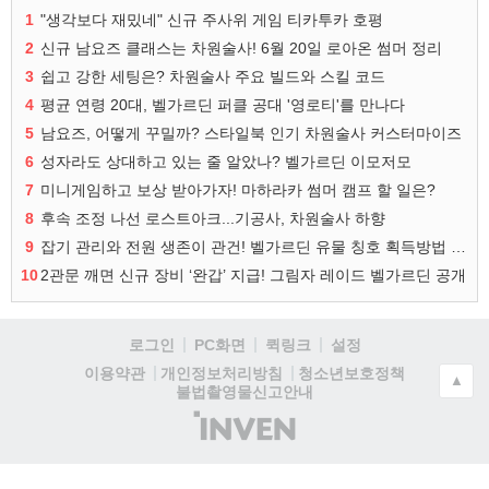
1
"생각보다 재밌네" 신규 주사위 게임 티카투카 호평
2
신규 남요즈 클래스는 차원술사! 6월 20일 로아온 썸머 정리
3
쉽고 강한 세팅은? 차원술사 주요 빌드와 스킬 코드
4
평균 연령 20대, 벨가르딘 퍼클 공대 '영로티'를 만나다
5
남요즈, 어떻게 꾸밀까? 스타일북 인기 차원술사 커스터마이즈
6
성자라도 상대하고 있는 줄 알았나? 벨가르딘 이모저모
7
미니게임하고 보상 받아가자! 마하라카 썸머 캠프 할 일은?
8
후속 조정 나선 로스트아크...기공사, 차원술사 하향
9
잡기 관리와 전원 생존이 관건! 벨가르딘 유물 칭호 획득방법 정리
10
2관문 깨면 신규 장비 ‘완갑’ 지급! 그림자 레이드 벨가르딘 공개
로그인
PC화면
퀵링크
설정
청소년보호정책
이용약관
개인정보처리방침
▲
불법촬영물신고안내
(주)
인
벤