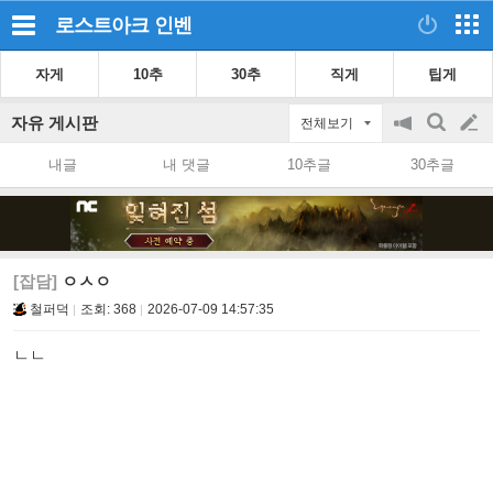
로스트아크
인벤
자게
10추
30추
직게
팁게
자유 게시판
전체보기
공
검
글
지
색
내글
내 댓글
10추글
30추글
on/off
쓰
기
[잡담]
ㅇㅅㅇ
철퍼덕
조회:
368
2026-07-09 14:57:35
ㄴㄴ