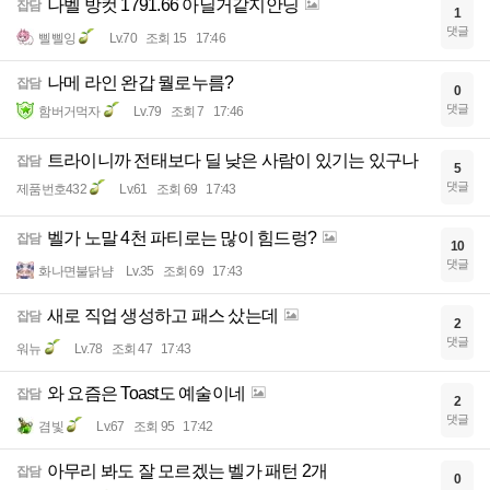
나벨 방컷 1791.66 아닐거같지안닝
잡담
1
댓글
삘삘잉
Lv.70
조회 15
17:46
나메 라인 완갑 뭘로누름?
잡담
0
댓글
함버거먹자
Lv.79
조회 7
17:46
트라이니까 전태보다 딜 낮은 사람이 있기는 있구나
잡담
5
댓글
제품번호432
Lv.61
조회 69
17:43
벨가 노말 4천 파티로는 많이 힘드렁?
잡담
10
댓글
화나면불닭냠
Lv.35
조회 69
17:43
새로 직업 생성하고 패스 샀는데
잡담
2
댓글
워뉴
Lv.78
조회 47
17:43
와 요즘은 Toast도 예술이네
잡담
2
댓글
겸빛
Lv.67
조회 95
17:42
아무리 봐도 잘 모르겠는 벨가 패턴 2개
잡담
0