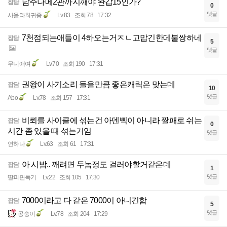
담주나메2관까지깨야 완갑15인가?
잡담
0
댓글
사올라희귀종
Lv.83
조회 78
17:32
7천점되는애들이 4하오는거ㅈㄴ고맙긴한데불쌍하네
잡담
5
댓글
무니애여
Lv.70
조회 190
17:31
권왕이 사기소리 들을만큼 좋은캐릭은 맞는데
잡담
10
댓글
Abo
Lv.78
조회 157
17:31
비뢰를 사이클에 섞는건 아덴삑이 아니라 짤패로 쉬는
잡담
0
시간 좀 있을 때 섞는거임
댓글
연하나
Lv.63
조회 61
17:31
아 시밤.. 깨려면 두놈정도 걸러야할거같은데
잡담
1
댓글
딸피판독기
Lv.22
조회 105
17:30
7000이라고 다 같은 7000이 아니긴함
잡담
5
댓글
공숭이
Lv.78
조회 204
17:29