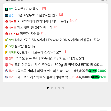
[9]
임나은) 진짜 음지;;
클립
[2]
FC온 호날두보고 실망하는 민교
클립
[103]
ㅅㅂ츄츄지지 인기캐릭터 왜이러는데?
메이플
[116]
제논 윗잠 공 36퍼 팝니다
메이플
[19]
미쳤다. 자랑글
리니지M
1세대 K7 3.5NA인데 LF쏘나타 2.0NA 기변하면 유류비 절약이 얼마나 될까요..?
차벤
설악산 울산바위
여행
[1]
60프레임 나오는데 정상일까요?
레퀴엠
[카카오 단독 특가] 휴족시간 지압시트 4매입 x 5개
핫딜
포천 이동갈비 양념 우대갈비 800g 외 양념목살 돼지갈비 소갈비 모음전
핫딜
그랑블루 판타지 리링크 엔드리스 라그나로크 Granblue Fantasy Relink Endless Ragnarok
66,800원
7,000
특가
디제이맥스 리스펙트 V 블루아카이브 팩 DJMAX RESPECT V Blue Archive Pack DLC
65%
6,930원
12%
특가