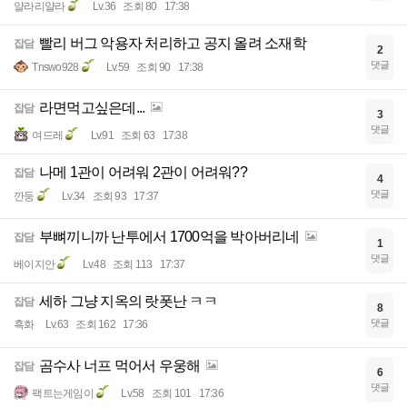
얄라리얄라
Lv.36
조회 80
17:38
빨리 버그 악용자 처리하고 공지 올려 소재학
잡담
2
댓글
Tnswo928
Lv.59
조회 90
17:38
라면먹고싶은데...
잡담
3
댓글
여드레
Lv.91
조회 63
17:38
나메 1관이 어려워 2관이 어려워??
잡담
4
댓글
깐둥
Lv.34
조회 93
17:37
부뼈끼니까 난투에서 1700억을 박아버리네
잡담
1
댓글
베이지안
Lv.48
조회 113
17:37
세하 그냥 지옥의 랏폿난 ㅋㅋ
잡담
8
댓글
흑화
Lv.63
조회 162
17:36
곰수사 너프 먹어서 우웅해
잡담
6
댓글
팩트는게임이
Lv.58
조회 101
17:36