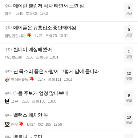
메이린 챌린저 막차 타면서 느낀 점
수다
0
댓글
딤우
Lv.10
조회 62
13:02
메이플은 유흥업소 중단해야됨
수다
0
댓글
할말만합니다
Lv.21
조회 75
13:02
썬데이 예상해봤어
수다
1
댓글
유스호스tel
Lv.60
조회 69
13:01
난 목소리 좋은 사람이 그렇게 맘에 들더라
수다
12
댓글
역삼동불독
Lv.47
조회 111
13:01
다들 주보캐 엄청 많나보네
수다
9
댓글
설윤
Lv.86
조회 130
13:00
밸런스 패치안
수다
10
댓글
현우
Lv.37
조회 195
12:59
벨로나 나오면
수다