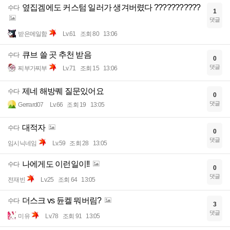
옆집겜에도 커스텀 일러가 생겨버렸다 ???????????
수다
1
댓글
받은메일함
Lv.61
조회 80
13:06
큐브 쓸 곳 추천 받음
수다
0
댓글
찌부가찌부
Lv.71
조회 15
13:06
제네 해방퀘 질문있어요
수다
0
댓글
Gerrard07
Lv.66
조회 19
13:05
대적자
수다
0
댓글
임시닉네임
Lv.59
조회 28
13:05
나에게도 이런일이!!
수다
0
댓글
전재빈
Lv.25
조회 64
13:05
더스크 vs 듄켈 뭐버림?
수다
3
댓글
미유
Lv.78
조회 91
13:05