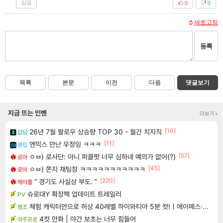
답글
0
0
새로고침
등록
목록
본문
이전
다음
댓글보기
지금 뜨는 인벤
더보기+
[10]
26년 7월 팔로우 상승량 TOP 30 - 월간 치지직
잡담
[11]
엔믹스 만난 우정잉 ㅋㅋㅋ
클립
[57]
ㅇㅂ) 로사단: 아니 퍼클팟 너무 심하네 예의가 없어(?)
로아
[45]
ㅇㅂ) 쫀지 채팅창 ㅋㅋㅋㅋㅋㅋㅋㅋㅋㅋㅋ
로아
[220]
“ 경기도 사실상 부도. ”
메이플
슈로대Y 확장팩 업데이트 트레일러
PV
체험 캐릭터만으로 허상 40레벨 하이와티아 5분 컷!｜에이메스·린네·모니에 명함
명조
4컷 만화 | 야간 보초는 너무 힘들어
아주프로