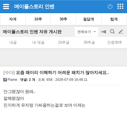
메이플스토리
인벤
자게
10추
30추
질답게
팁게
메이플스토리 인벤 자유 게시판
전체보기
공
검
글
지
색
내글
내 댓글
10추글
30추글
인증30추
on/off
쓰
기
[수다]
요즘 왜이리 이해하기 어려운 패치가 많아지세요..
Flame
댓글: 2 개
조회:
658
2026-07-09 16:48:11
안그랬잖아 원래..
잘해왔잖아
진지하게 유저랑 기싸움하는걸로 보여 이제는