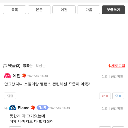
목록
본문
이전
다음
댓글쓰기
댓글
(2)
등록순
|
최신순
새로고침
에핀
26-07-09 16:48
신고
|
공감 확인
안그랬다니 스킬이랑 밸런스 관련해선 꾸준히 이랬지
답글
0
0
Flame
26-07-09 16:49
신고
|
공감 확인
못한게 딱 그거였는데
이제 나머지도 다 합쳐졌어