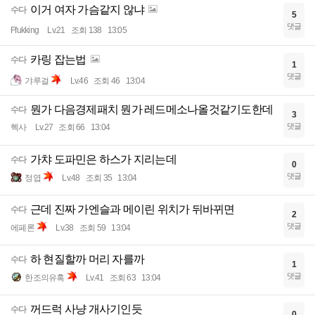
이거 여자 가슴같지 않냐
수다
5
댓글
Ffukking
Lv.21
조회 138
13:05
카링 잡는법
수다
1
댓글
갸루걸
Lv.46
조회 46
13:04
뭔가 다음경제패치 뭔가 레드메소나올것같기도한데
수다
3
댓글
헥사
Lv.27
조회 66
13:04
가챠 도파민은 하스가 지리는데
수다
0
댓글
정엽
Lv.48
조회 35
13:04
근데 진짜 가엔슬과 메이린 위치가 뒤바뀌면
수다
2
댓글
에페론
Lv.38
조회 59
13:04
하 현질할까 머리 자를까
수다
1
댓글
한조의유혹
Lv.41
조회 63
13:04
꺼드럭 사냥 개사기인듯
수다
0