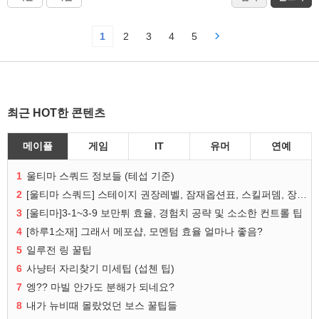
1
2
3
4
5
최근 HOT한 콘텐츠
메이플
게임
IT
유머
연예
1
울티마 스쿼드 정보들 (테섭 기준)
2
[울티마 스쿼드] 스테이지 권장레벨, 잠재옵션표, 스킬퍼뎀, 장비 리스트 및 능력치 공유
3
[울티마]3-1~3-9 보만튀 효율, 경험치 공략 및 소소한 컨트롤 팁
4
[하루1소재] 그래서 메포샵, 모멘텀 효율 얼마나 좋음?
5
일루전 링 꿀팁
6
사냥터 자리찾기 미세팁 (섭첸 팁)
7
엥?? 마빌 안가도 분해가 되네요?
8
내가 뉴비때 몰랐었던 보스 꿀팁들