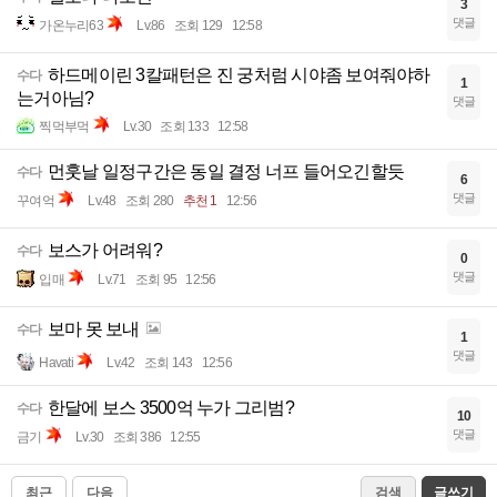
3
댓글
가온누리63
Lv.86
조회 129
12:58
하드메이린 3칼패턴은 진 궁처럼 시야좀 보여줘야하
수다
1
는거아님?
댓글
찍먹부먹
Lv.30
조회 133
12:58
먼훗날 일정구간은 동일 결정 너프 들어오긴할듯
수다
6
댓글
꾸여억
Lv.48
조회 280
추천 1
12:56
보스가 어려워?
수다
0
댓글
입매
Lv.71
조회 95
12:56
보마 못 보내
수다
1
댓글
Havati
Lv.42
조회 143
12:56
한달에 보스 3500억 누가 그리범?
수다
10
댓글
금기
Lv.30
조회 386
12:55
최근
다음
검색
글쓰기