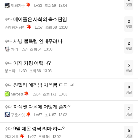
댓글
제씨가문
Lv.33
조회 59
13:04
메이플은 사회의 축소판임
수다
2
댓글
슈레딩거냥이
Lv.57
조회 68
13:03
사냥 물욕템 안내주려나
수다
2
댓글
차키
Lv.4
조회 64
13:03
이지 카링 어렵냐?
수다
5
댓글
붕스탁
Lv.30
조회 86
13:03
진힐라 에픽빔 처음봄 ㄷㄷ
수다
0
댓글
Meroeta
Lv.64
조회 171
13:03
자석펫 다음에 어떻게 줄까?
수다
7
댓글
구운기잇
Lv.67
조회 87
13:02
9월 데몬 깜짝 리마 하냐?
수다
0
댓글
민재에유
Lv.27
조회 54
13:02