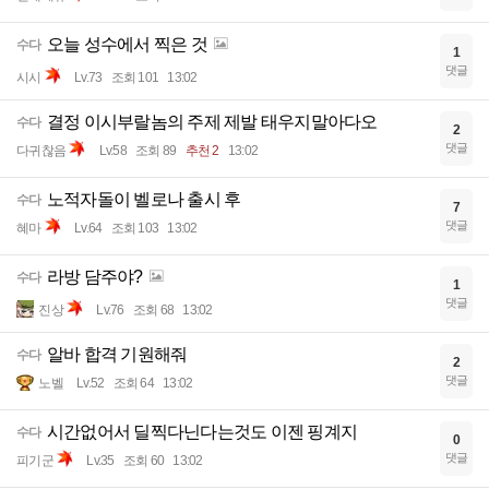
오늘 성수에서 찍은 것
수다
1
댓글
시시
Lv.73
조회 101
13:02
결정 이시부랄놈의 주제 제발 태우지말아다오
수다
2
댓글
다귀찮음
Lv.58
조회 89
추천 2
13:02
노적자돌이 벨로나 출시 후
수다
7
댓글
혜마
Lv.64
조회 103
13:02
라방 담주야?
수다
1
댓글
진상
Lv.76
조회 68
13:02
알바 합격 기원해줘
수다
2
댓글
노벨
Lv.52
조회 64
13:02
시간없어서 딜찍다닌다는것도 이젠 핑계지
수다
0
댓글
피기군
Lv.35
조회 60
13:02