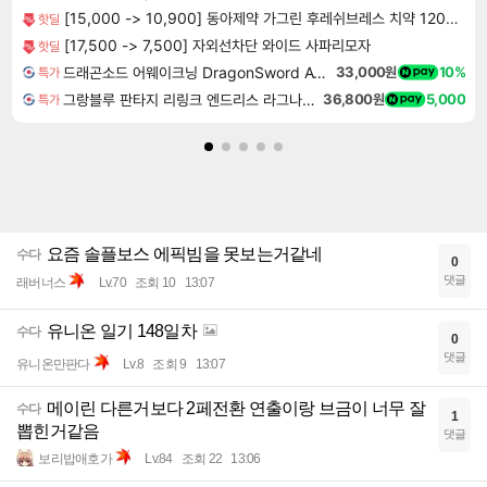
[15,000 -> 10,900] 동아제약 가그린 후레쉬브레스 치약 120g 3개
핫딜
[17,500 -> 7,500] 자외선차단 와이드 사파리모자
핫딜
드래곤소드 어웨이크닝 DragonSword Awakening
33,000원
10%
특가
그랑블루 판타지 리링크 엔드리스 라그나로크 업그레이드 킷 Granblue Fantasy Relink Endless Ragnarok Upgrade Kit DLC
36,800원
5,000
특가
요즘 솔플보스 에픽빔을 못보는거같네
수다
0
댓글
래버너스
Lv.70
조회 10
13:07
유니온 일기 148일차
수다
0
댓글
유니온만판다
Lv.8
조회 9
13:07
메이린 다른거보다 2페전환 연출이랑 브금이 너무 잘
수다
1
뽑힌거같음
댓글
보리밥애호가
Lv.84
조회 22
13:06