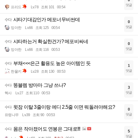
0
댓글
프리드
Lv.78
조회 101
00:54
샤타기대감인가 메포너무비싼데
수다
0
댓글
밍아한
Lv.66
조회 125
00:54
샤타하는거 확실한건가? 메포비싸네
수다
0
댓글
밍아한
Lv.66
조회 116
00:53
부채<<<은근 활용도 높은 아이템인 듯
수다
1
댓글
한물키
Lv.28
조회 130
00:53
똥블렘 방마마 그냥 쓰나?
수다
3
댓글
헥사
Lv.27
조회 110
00:53
윗잠 이탈 3줄이랑 에디 2.5줄 이면 뭐돌려야해요?
수다
0
댓글
유령나무
Lv.39
조회 90
00:53
몸은 작아졌어도 연봉은 그대로!!!
수다
5
댓글