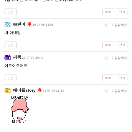
답글
0
0
숍린이
26-07-09 18:08
신고
|
공감 확인
내 아내임
답글
0
0
핑콩
26-07-09 20:49
신고
|
공감 확인
어흐어흐어흐
답글
0
0
메이플story
26-07-09 21:33
신고
|
공감 확인