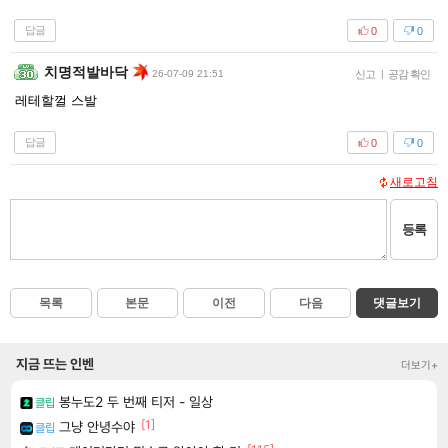
답글
0
0
치명적발바닥
26-07-09 21:51
신고
|
공감 확인
레테할껄 스발
답글
0
0
새로고침
등록
목록
본문
이전
다음
댓글보기
지금 뜨는 인벤
더보기+
봉누도2 두 번째 티저 - 일상
클립
[1]
그냥 안녕수야
클립