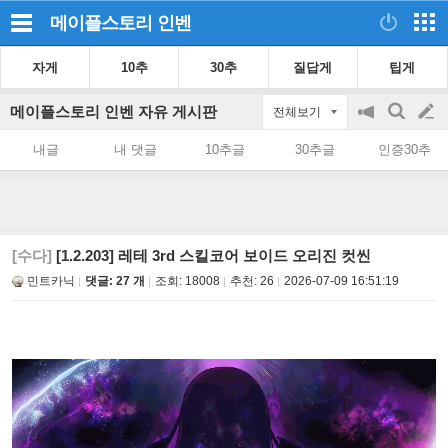
메이플스토리
인벤
자게
10추
30추
질답게
팁게
메이플스토리 인벤 자유 게시판
전체보기
공
검
글
지
색
내글
내 댓글
10추글
30추글
인증30추
on/off
쓰
기
[수다]
[1.2.203] 레테 3rd 스킬코어 보이드 오리진 컷씬
민트카닉
댓글: 27 개
조회:
18008
추천:
26
2026-07-09 16:51:19