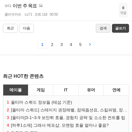
이번 주 목표
수다
0
댓글
콜라맛커피
Lv.71
조회 118
00:50
최근
다음
검색
글쓰기
1
2
3
4
5
최근 HOT한 콘텐츠
메이플
게임
IT
유머
연예
1
울티마 스쿼드 정보들 (테섭 기준)
2
[울티마 스쿼드] 스테이지 권장레벨, 잠재옵션표, 스킬퍼뎀, 장비 리스트 및 능력치 공유
3
[울티마]3-1~3-9 보만튀 효율, 경험치 공략 및 소소한 컨트롤 팁
4
[하루1소재] 그래서 메포샵, 모멘텀 효율 얼마나 좋음?