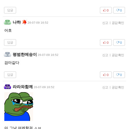
답글
0
0
나햐
26-07-09 16:52
신고
|
공감 확인
어흐
답글
0
0
평범한메숭이
26-07-09 16:52
신고
|
공감 확인
검마같다
답글
0
0
라라와함께
26-07-09 16:52
신고
|
공감 확인
아 그냥 여케할걸 ㅅㅂ