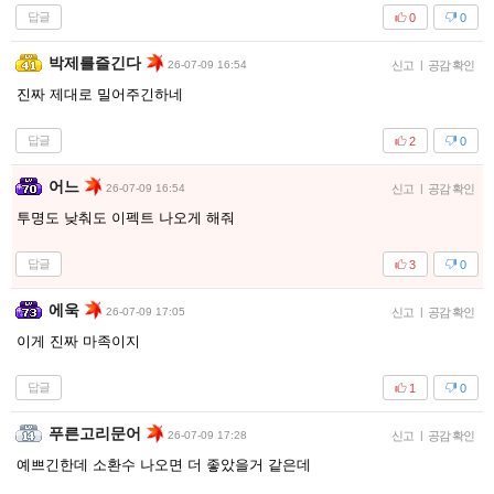
답글
0
0
박제를즐긴다
26-07-09 16:54
신고
|
공감 확인
진짜 제대로 밀어주긴하네
답글
2
0
어느
26-07-09 16:54
신고
|
공감 확인
투명도 낮춰도 이펙트 나오게 해줘
답글
3
0
에욱
26-07-09 17:05
신고
|
공감 확인
이게 진짜 마족이지
답글
1
0
푸른고리문어
26-07-09 17:28
신고
|
공감 확인
예쁘긴한데 소환수 나오면 더 좋았을거 같은데