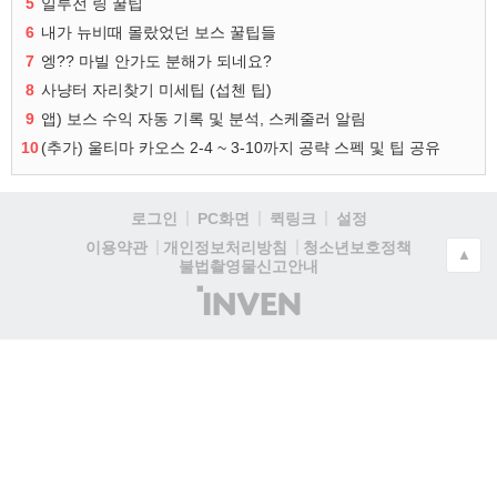
5
일루전 링 꿀팁
6
내가 뉴비때 몰랐었던 보스 꿀팁들
7
엥?? 마빌 안가도 분해가 되네요?
8
사냥터 자리찾기 미세팁 (섭첸 팁)
9
앱) 보스 수익 자동 기록 및 분석, 스케줄러 알림
10
(추가) 울티마 카오스 2-4 ~ 3-10까지 공략 스펙 및 팁 공유
로그인
PC화면
퀵링크
설정
청소년보호정책
이용약관
개인정보처리방침
▲
불법촬영물신고안내
(주)
인
벤