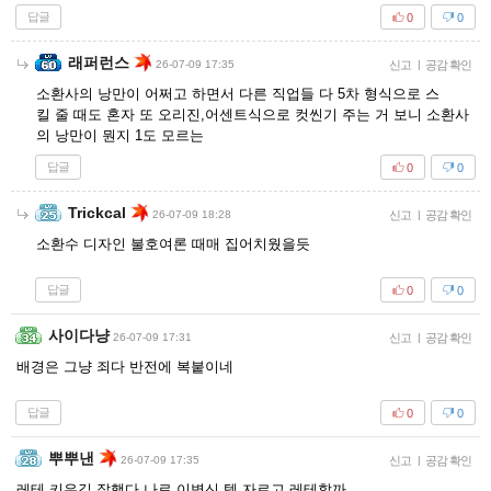
답글
0
0
래퍼런스
26-07-09 17:35
신고
|
공감 확인
소환사의 낭만이 어쩌고 하면서 다른 직업들 다 5차 형식으로 스
킬 줄 때도 혼자 또 오리진,어센트식으로 컷씬기 주는 거 보니 소환사
의 낭만이 뭔지 1도 모르는
답글
0
0
Trickcal
26-07-09 18:28
신고
|
공감 확인
소환수 디자인 불호여론 때매 집어치웠을듯
답글
0
0
사이다냥
26-07-09 17:31
신고
|
공감 확인
배경은 그냥 죄다 반전에 복붙이네
답글
0
0
뿌뿌낸
26-07-09 17:35
신고
|
공감 확인
레테 키우길 잘했다 나로 이병신 템 자르고 레테할까..