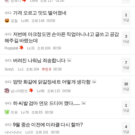
정유니
Lv.68
조회 117
01:00
가격 오르고 맛도 떨어졌네
수다
1
댓글
경찰
Lv.85
조회 144
00:59
저번에 아크정도면 손아픈 직업아니냐고 글쓰고 공감
수다
3
해주길 바랬는데
댓글
Puppytail
Lv.31
조회 106
00:59
버려진 나워님 죄송합니다
수다
7
댓글
Sorry1
Lv.1
조회 204
추천 8
00:58
맘땃 화갈에 닭갈정세트 어떻게 생각함
수다
10
댓글
넘나약한것
Lv.68
조회 115
00:58
하 씨발 검마 연모 드디어 깼다.......
수다
1
댓글
끾뀪
Lv.78
조회 85
00:58
9월 중순 이전에 미라클 다시 할까?
수다
4
댓글
낙낙낙낙낙
Lv.10
조회 101
00:58