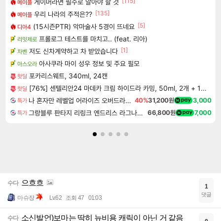
[115]
게이머라면 필수로 알아야 할 것
메이플
[135]
우리 나라의 주적은??
메이플
[5]
(15시즌PTR) 악마술사 5경이 뜨네요
디아4
프롤로그 테스트를 마치고.. (feat. 리아)
리밋제로
[1]
저도 신차계약하고 차 받았습니다
차벤
아사쿠라 마이 성우 정보 및 주요 필모
아스오라
포카리스웨트, 340ml, 24캔
핫딜
[76%] 센텔리안24 마데카 크림 하이드라 카밍, 50ml, 2개 + 15ml, 1개 + 1ml, 2매
핫딜
나 혼자만 레벨업 어라이즈 오버드라이브 디럭스 에디션 Solo Leveling Arise Overdrive Deluxe Edition
40%
31,200원
3,000
특가
그랑블루 판타지 리링크 엔드리스 라그나로크 Granblue Fantasy Relink Endless Ragnarok
66,800원
7,000
특가
으흐흐
수다
1
댓글
마슈쟝
Lv.62
조회 47
01:03
소신발언)보마는 딱히 뉴비용 캐릭이 아닌 거 같음
수다