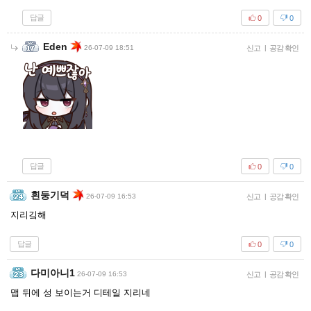
답글
0
0
Eden
26-07-09 18:51
신고
|
공감 확인
답글
0
0
흰둥기덕
26-07-09 16:53
신고
|
공감 확인
지리깈해
답글
0
0
다미아니1
26-07-09 16:53
신고
|
공감 확인
맵 뒤에 성 보이는거 디테일 지리네