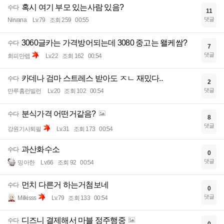
혹시 여기 부모 있는사람 있음?
수다
11
댓글
Nirvana
Lv.79
조회 259
00:55
3060글카는 가격방어되는데 3080 중고는 왤케쌈?
수다
7
댓글
회피만렙
Lv.22
조회 162
00:54
카데나 검마 스트레스 받아도 ㅈㄴ 재밌다..
수다
2
댓글
만루홈런빌런
Lv.20
조회 102
00:54
분식가격 어떤거같음?
수다
8
댓글
강원기사퇴필
Lv.31
조회 173
00:54
과산화수소
수다
0
댓글
밍아한
Lv.66
조회 92
00:54
먼치 다른거 하는거첨보네
수다
0
댓글
Milkisss
Lv.79
조회 133
00:54
디즈니 결제해서 마블 정주행중
수다