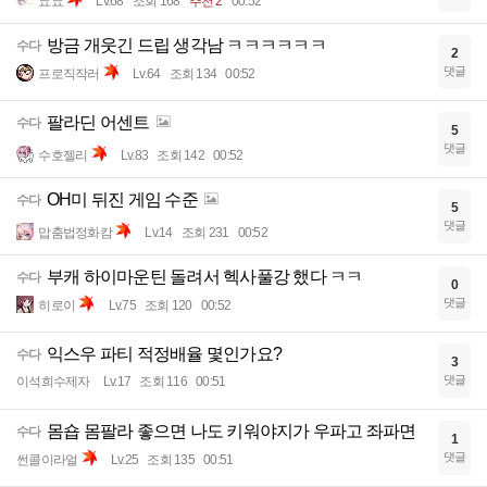
뇨뇨
Lv.68
조회 168
추천 2
00:52
방금 개웃긴 드립 생각남 ㅋㅋㅋㅋㅋㅋ
수다
2
댓글
프로직작러
Lv.64
조회 134
00:52
팔라딘 어센트
수다
5
댓글
수호젤리
Lv.83
조회 142
00:52
OH미 뒤진 게임 수준
수다
5
댓글
맙춤법정화캄
Lv.14
조회 231
00:52
부캐 하이마운틴 돌려서 헥사풀강 했다 ㅋㅋ
수다
0
댓글
히로이
Lv.75
조회 120
00:52
익스우 파티 적정배율 몇인가요?
수다
3
댓글
이석희수제자
Lv.17
조회 116
00:51
몸숍 몸팔라 좋으면 나도 키워야지가 우파고 좌파면
수다
1
댓글
썬콜이라얼
Lv.25
조회 135
00:51