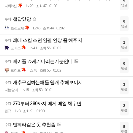
0
댓글
나워is신
Lv.20
조회 47
01:03
챌달았당
수다
0
댓글
초전도체
Lv.46
조회 44
01:02
레테 스킬 쓰면 임펠 연장 좀 해주지
수다
2
댓글
오커스
Lv.41
조회 56
01:02
메이플 쇼케기다리는기분인데
수다
0
댓글
프리드
Lv.78
조회 55
01:02
개추구걸하는애들 왤캐 추해보이지
수다
3
댓글
나는달라
Lv.15
조회 53
01:01
270부터 280까지 메제 매일 채우면
수다
2
댓글
관규
Lv.3
조회 91
01:00
멘헤라같은 옷 추천좀
수다
5
댓글