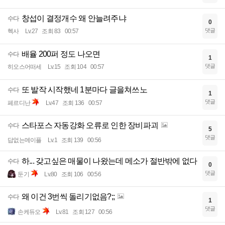
창섭이 결정개수 왜 안늘려주냐
수다
0
댓글
헥사
Lv.27
조회 83
00:57
배율 200퍼 정도 나오면
수다
1
댓글
히오스어떠세
Lv.15
조회 104
00:57
또 발작 시작했네 1분마다 글을쳐쓰노
수다
1
댓글
페르디난
Lv.47
조회 136
00:57
스타포스 자동강화 오류로 인한 장비파괴
수다
5
댓글
답없는메이플
Lv.1
조회 139
00:56
하... 갖고싶은 매물이 나왔는데 메소가 절반밖에 없다
수다
0
댓글
둔기
Lv.80
조회 106
00:56
왜 이건 3번씩 돌리기없음?;;
수다
1
댓글
손케듀오
Lv.81
조회 127
00:56