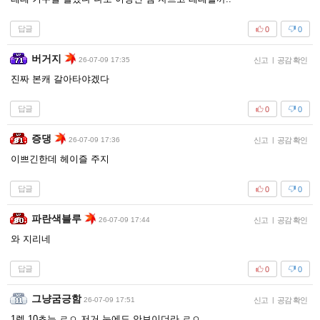
답글
0
0
버거지
26-07-09 17:35
신고
|
공감 확인
진짜 본캐 갈아타야겠다
답글
0
0
증댕
26-07-09 17:36
신고
|
공감 확인
이쁘긴한데 헤이즐 주지
답글
0
0
파란색블루
26-07-09 17:44
신고
|
공감 확인
와 지리네
답글
0
0
그냥굼긍함
26-07-09 17:51
신고
|
공감 확인
1렙 10초는 ㄹㅇ 저거 눈에도 안보이더라 ㄹㅇ