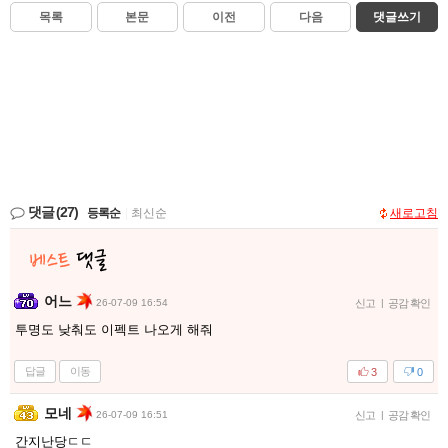
목록
본문
이전
다음
댓글쓰기
댓글
(27)
등록순
|
최신순
새로고침
어느
26-07-09 16:54
신고
|
공감 확인
투명도 낮춰도 이펙트 나오게 해줘
답글
이동
3
0
모네
26-07-09 16:51
신고
|
공감 확인
간지난당ㄷㄷ