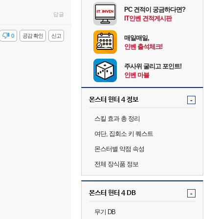
PC 견적이 궁금하다면?
답글
IT인벤 견적게시판
감
0
공감 확인
신고
매일매일,
인벤 출석체크!
주사위 굴리고 포인트!
인벤 마블
몬스터 헌터 4 정보
-
스킬 효과 총 정리
여단, 집회소 키 퀘스트
몬스터별 약점 속성
전체 장식품 정보
몬스터 헌터 4 DB
-
무기 DB