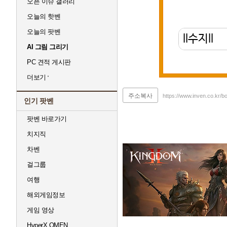
오픈 이슈 갤러리
오늘의 핫벤
오늘의 팟벤
AI 그림 그리기
PC 견적 게시판
더보기
주소복사
https://www.inven.co.kr/
인기 팟벤
팟벤 바로가기
치지직
차벤
걸그룹
여행
해외게임정보
게임 영상
HyperX OMEN