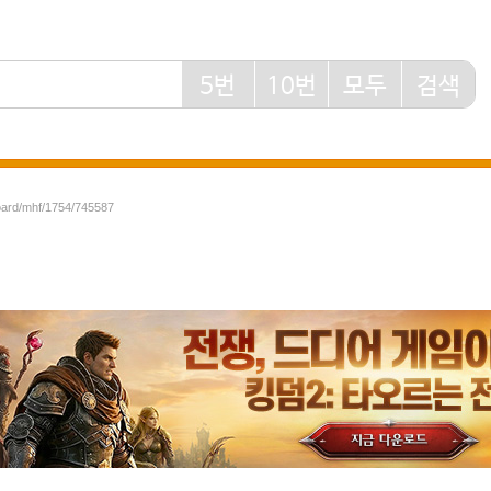
5번
10번
모두
검색
board/mhf/1754/745587