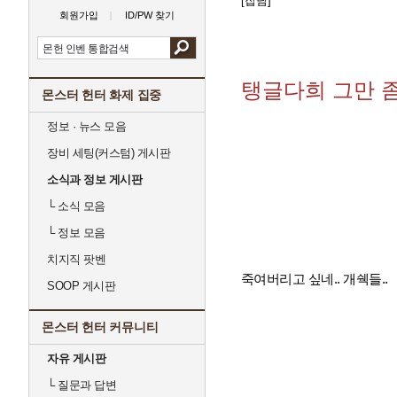
[잡담]
회원가입
ID/PW 찾기
탱글다희 그만 좀
몬스터 헌터 화제 집중
정보 · 뉴스 모음
장비 세팅(커스텀) 게시판
소식과 정보 게시판
└
소식 모음
└
정보 모음
치지직 팟벤
죽여버리고 싶네.. 개쉑들..
SOOP 게시판
몬스터 헌터 커뮤니티
자유 게시판
└
질문과 답변