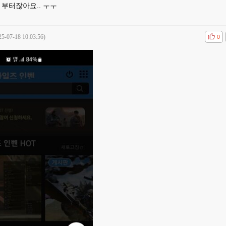
 부터잖아요.. ㅜㅜ
25-07-18 10:03:56)
공감
비공
0