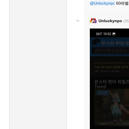
@Unluckynpc
60레벨
Unluckynpc
(20