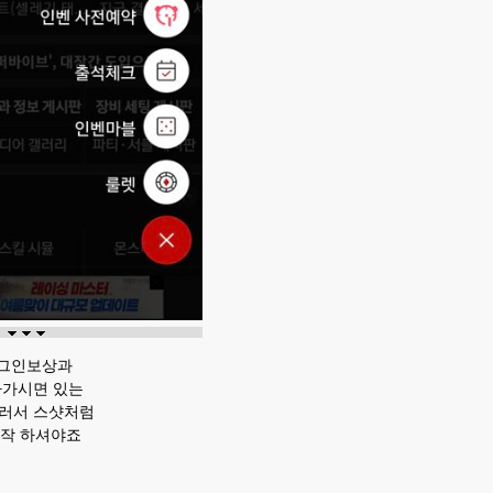
그인보상과
나가시면 있는
러서 스샷처럼
룰렛작 하셔야죠