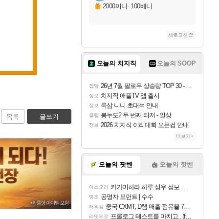
2000이니
·
100베니
새로고침
오늘의 치지직
오늘의 SOOP
26년 7월 팔로우 상승량 TOP 30 - 월간 치지직
잡담
치지직 애플TV 앱 출시
정보
룩삼 니니 초대석 안내
정보
봉누도2 두 번째 티저 - 일상
클립
목록
글쓰기
2026 치지직 이리대회 오픈컵 안내
정보
더보기+
오늘의 팟벤
오늘의 핫벤
카가미하라 하루 성우 정보 및 주요 필모
아스오라
공명자 모먼트 | 수수
명조
중국 CXMT, D램 매출 점유율 7%…글로벌 4위로 부상
해외겜
프롤로그 테스트를 마치고.. (feat. 리아)
리밋제로