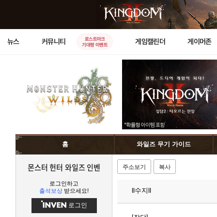
로스트아크
뉴스
커뮤니티
게임캘린더
게이머존
기대평 이벤트
홈
와일즈 무기 가이드
몬스터 헌터 와일즈 인벤
주소보기
복사
로그인하고
ll수지ll
출석보상
받으세요!
로그인