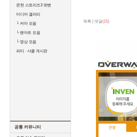
몬헌 스토리즈3 팟벤
미디어 갤러리
목록
|
댓글(
15
)
└
커마 모음
└
팬아트 모음
└
영상 모음
파티 · 서클 게시판
공통 커뮤니티
인장