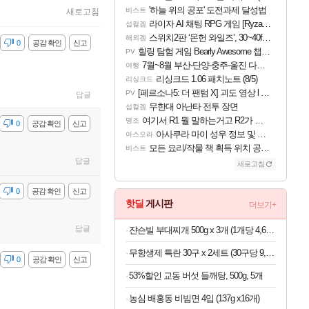
'하늘 위의 공포' 도전과제 달성법
비스트
새로고침
라이자 AI 채팅 RPG 게임 [RyzaChat: AI] 공개
섭컬겜
스위치2판 ‘몬헌 와일즈’, 30~40fps 목표 추정
해외겜
감
0
공감 확인
신고
힐링 탐험 게임 Bearly Awesome 챕터 1 트레일러
PV
7월~8월 부산-단양-충주-울진 다녀왔어요~
여행
리싱크드 1.06 패치노트 (8/5)
리싱크드
[페르소나5: 더 팬텀 X] 괴도 영상 l 타카마키 안·댄싱 스타
PV
답글
무한대 아난타 전투 장면
섭컬겜
여기서 R1 뭘 말하는거고 R2가 뭘말하는걸까요?
명조
감
0
공감 확인
신고
아사쿠라 마이 성우 정보 및 주요 필모
아스오라
모든 요리/작물 책 획득 위치 공략 (36개) - 미식가 도전과제
비스트
답글
새로고침
감
0
공감 확인
신고
핫딜
게시판
더보기+
답글
쟌슨빌 부대찌개 500g x 3개 (1개당 4,633원)
무항생제 특란 30구 x 2세트 (30구당 9,250원)
감
0
공감 확인
신고
53%할인 교동 버섯 들깨탕, 500g, 5개
농심 배홍동 비빔면 4입 (137g x16개)