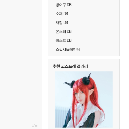
방어구 DB
소재 DB
채집 DB
몬스터 DB
퀘스트 DB
스킬시뮬레이터
추천 코스프레 갤러리
답글