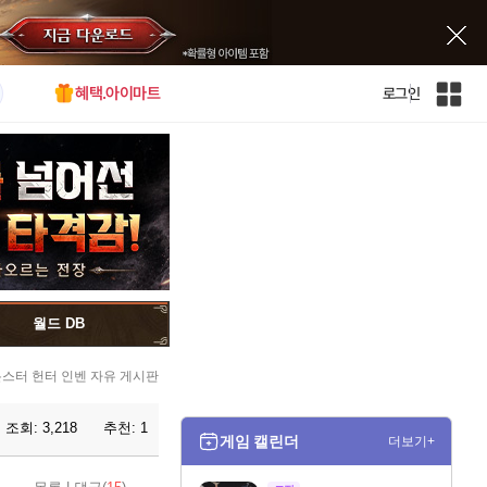
혜택.아이마트
로그인
인
벤
전
체
사
이
트
맵
월드 DB
스터 헌터 인벤 자유 게시판
조회:
3,218
추천:
1
게임 캘린더
더보기+