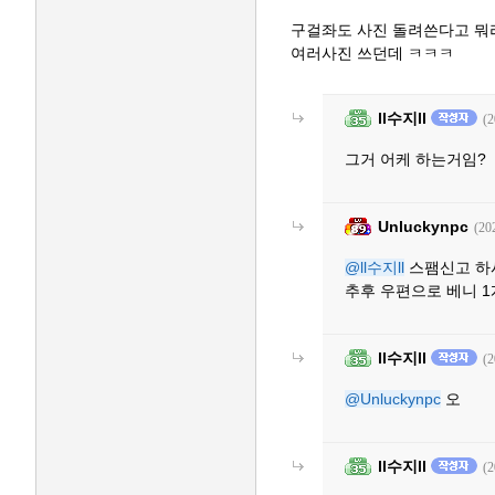
구걸좌도 사진 돌려쓴다고 
여러사진 쓰던데 ㅋㅋㅋ
ll수지ll
(2
그거 어케 하는거임?
Unluckynpc
(20
@ll수지ll
스팸신고 하
추후 우편으로 베니 1
ll수지ll
(2
@Unluckynpc
오
ll수지ll
(2