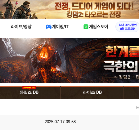
X
최대 90% 할인
라이브/영상
게이밍/IT
게임스토어
8월 프로모션
와일즈 DB
라이즈 DB
몬
2025-07-17 09:58