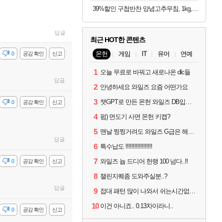
39%할인 구첩반찬 양념고추무침, 1kg, 1개
답글
최근 HOT한 콘텐츠
몬헌
게임
IT
유머
연예
감
0
공감 확인
신고
1
오늘 무료로 바꿔고 새로나온 dlc들
답글
2
안녕하세요 와일즈 요즘 어떤가요
3
챗GPT로 만든 몬헌 와일즈 DB입니다.
감
0
공감 확인
신고
4
펌) 면도기 사면 몬헌 키캡?
5
맨날 찡찡거려도 와일즈 G급은 해야하니까 접속 jpg
답글
6
특수납도 !!!!!!!!!!!!!!!!!!
7
와일즈 늅 드디어 헌랭 100 넘다..!!
감
0
공감 확인
신고
8
챌린지퀘좀 도와주실분..?
답글
9
접대 패턴 많이 나와서 쉬는시간없이 빡딜한것같은데..
10
이건 아니죠.. 0.13차이라니..
감
0
공감 확인
신고