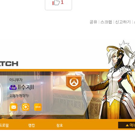
1
공유
스크랩
신고하기
이니부자
ll수지ll
오메가 개객꺄!
프로필
랭킹
칭호