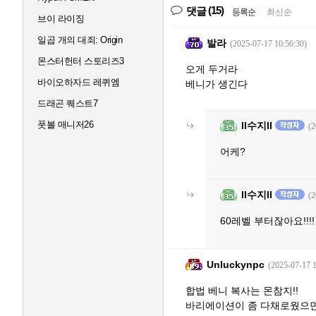
(15)
댓글
등록순
|
최신순
브이 라이징
일곱 개의 대죄: Origin
발라
(2025-07-17 10:56:30)
몬스터헌터 스토리즈3
오게 두거라
바이오하자드 레퀴엠
베니가 생긴다
드래곤 퀘스트7
풋볼 매니저26
ll수지ll
(2
어케?
ll수지ll
(2
60레벨 부터잖아요!!!
Unluckynpc
(2025-07-17 1
합법 베니 복사는 몬참지!!
바리에이션이 좀 다채로웠으면