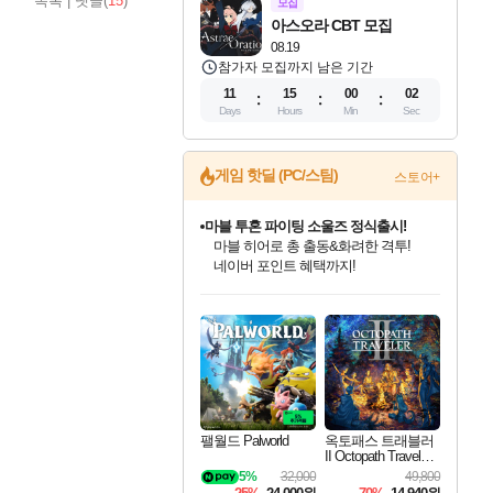
목록
|
댓글(
15
)
모집
아스오라 CBT 모집
08.19
참가자 모집까지 남은 기간
11
15
00
01
Days
Hours
Min
Sec
게임 핫딜 (PC/스팀)
스토어+
귀무자: 검의 길 예약 판매 중!
10% 할인과
이니&베니 혜택까지!
인벤게임즈 8월 특별 할인!
드래곤소드: 어웨이크닝 입점!
문명 7 특별 할인!
마블 투혼 파이팅 소울즈 정식출시!
비스트 오브 리인카네이션 정식 출시!
커세어 코브 출시 기념 할인!
더 렐릭 퍼스트 가디언 정식 출시
베데스다 40주년 기념 할인 중!
캡콤 프렌차이즈 할인 진행 중!
캡콤 일부 상품 상시 할인
스타워즈 은하계 레이서
로블록스 기프트 카드 공식 입점
인기 퍼블리셔 모음!
스팀으로 만나는 드래곤소드!
조선&고려 DLC 출시 예정
마블 히어로 총 출동&화려한 격투!
게임프릭 신작 IP
해적'섬'을 발전시키자!
설화x하드코어 액션!
베데스다의 명작들을
몬헌, 바하 등 인기 IP를
몬헌 와일즈 & 드래곤즈 도그마2
인벤게임즈에서 10% 추가 적립
Robux를 가장 안전하고
최대 90% 할인가를 만나보세요!
네이버혜택과 함께 만나보세요!
50%할인&추가 적립까지!
네이버 포인트 혜택까지!
네이버 혜택가와 함께 예약하세요!
할인&네이버혜택으로 만나보세요!
네이버페이 혜택과 만나보세요!
40주년 프로모션으로 만나보세요!
할인가에 만나보세요!
일부 에디션 상시 할인!
혜택으로 예약 판매 중
편안하게 충전하세요
팰월드 Palworld
옥토패스 트래블러
II Octopath Traveler I
I
5%
32,000
49,800