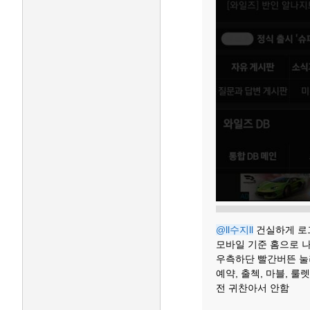
@ll수지ll
건실하게 로
모바일 기준 홈으로 
우측하단 빨간버뜬 눌
예약, 출첵, 마블, 
전 귀찬아서 안함